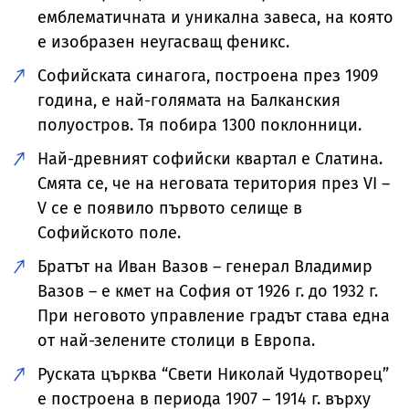
емблематичната и уникална завеса, на която
е изобразен неугасващ феникс.
Софийската синагога, построена през 1909
година, е най-голямата на Балканския
полуостров. Тя побира 1300 поклонници.
Най-древният софийски квартал е Слатина.
Смята се, че на неговата територия през VI –
V се е появило първото селище в
Софийското поле.
Братът на Иван Вазов – генерал Владимир
Вазов – е кмет на София от 1926 г. до 1932 г.
При неговото управление градът става една
от най-зелените столици в Европа.
Руската църква “Свети Николай Чудотворец”
е построена в периода 1907 – 1914 г. върху