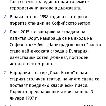
Това се счита за един от най-големите
терористични актове в държавата.
В началото на 1998 година са открити
първите станции на Софийското метро.
През 2015 г. е завършена сградата на
Капитал Форт, намираща се на входа на
София откъм бул. „Цариградско шосе“, която
става най-високата сграда в България,
измествайки хотел „Родина“, построен
четвърт век по-рано.
Народният театър „Иван Вазов“ е най-
старият столичен театър, на чиято сцена се
поставят предимно класически пиеси.
Първото представление и изиграно на 3
януари 1907 г.