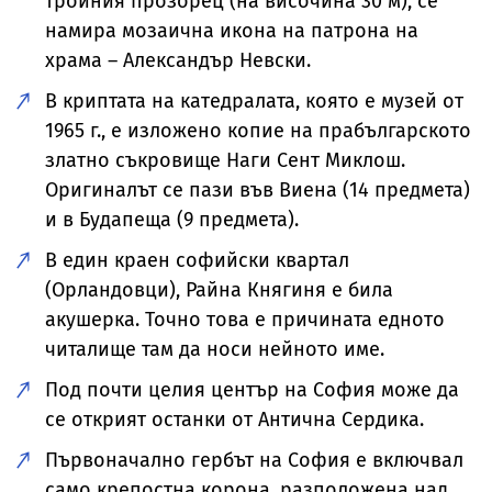
тройния прозорец (на височина 30 м), се
намира мозаична икона на патрона на
храма – Александър Невски.
В криптата на катедралата, която е музей от
1965 г., е изложено копие на прабългарското
златно съкровище Наги Сент Миклош.
Оригиналът се пази във Виена (14 предмета)
и в Будапеща (9 предмета).
В един краен софийски квартал
(Орландовци), Райна Княгиня е била
акушерка. Точно това е причината едното
читалище там да носи нейното име.
Под почти целия център на София може да
се открият останки от Антична Сердика.
Първоначално гербът на София е включвал
само крепостна корона, разположена над