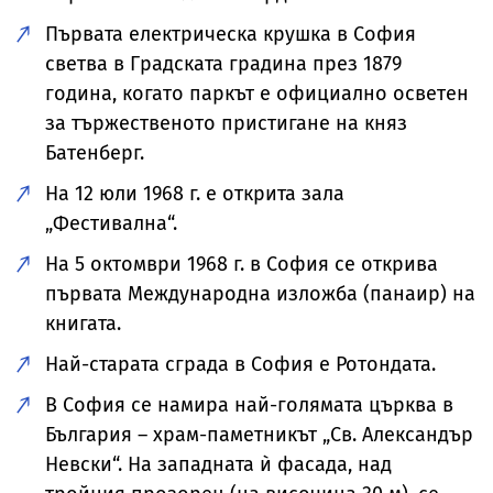
Първата електрическа крушка в София
светва в Градската градина през 1879
година, когато паркът е официално осветен
за тържественото пристигане на княз
Батенберг.
На 12 юли 1968 г. е открита зала
„Фестивална“.
На 5 октомври 1968 г. в София се открива
първата Международна изложба (панаир) на
книгата.
Най-старата сграда в София е Ротондата.
В София се намира най-голямата църква в
България – храм-паметникът „Св. Александър
Невски“. На западната ѝ фасада, над