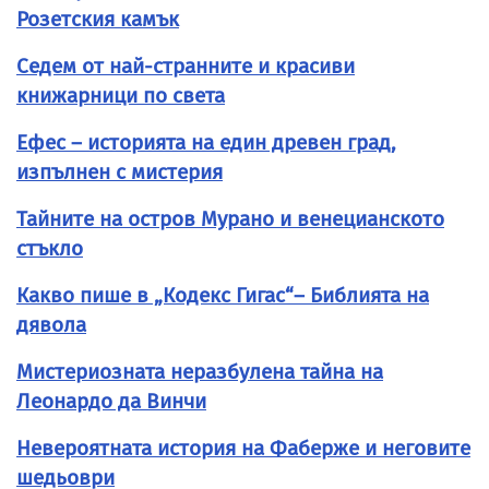
Розетския камък
Седем от най-странните и красиви
книжарници по света
Ефес – историята на един древен град,
изпълнен с мистерия
Тайните на остров Мурано и венецианското
стъкло
Какво пише в „Кодекс Гигас“– Библията на
дявола
Мистериозната неразбулена тайна на
Леонардо да Винчи
Невероятната история на Фаберже и неговите
шедьоври