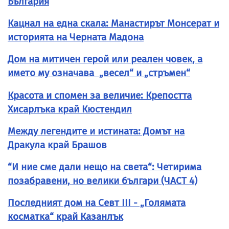
България
Кацнал на една скала: Манастирът Монсерат и
историята на Черната Мадона
Дом на митичен герой или реален човек, а
името му означава „весел“ и „стръмен“
Красота и спомен за величие: Крепостта
Хисарлъка край Кюстендил
Между легендите и истината: Домът на
Дракула край Брашов
“И ние сме дали нещо на света“: Четирима
позабравени, но велики българи (ЧАСТ 4)
Последният дом на Севт III - „Голямата
косматка“ край Казанлък