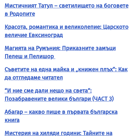
Мистичният Татул – светилището на боговете
в Родопите
Красота, романтика и великолепие: Царското
величие Евксиноград
Магията на Румъния: Приказните замъци
Пелеш и Пелишор
Съветите на една майка и „книжен плъх“: Как
да отгледаме читател
“И ние сме дали нещо на света“:
Позабравените велики българи (ЧАСТ 3)
Абагар – какво пише в първата българска
книга
Мистерия на хиляди години: Тайните на