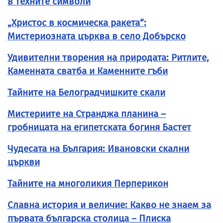
в техните символи
„Христос в космическа ракета“:
Мистериозната църква в село Добърско
Удивителни творения на природата: Ритлите,
Каменната сватба и Каменните гъби
Тайните на Белоградчишките скали
Мистериите на Странджа планина –
гробницата на египетската богиня Бастет
Чудесата на България: Ивановски скални
църкви
Тайните на многоликия Перперикон
Славна история и величие: Какво не знаем за
първата българска столица – Плиска