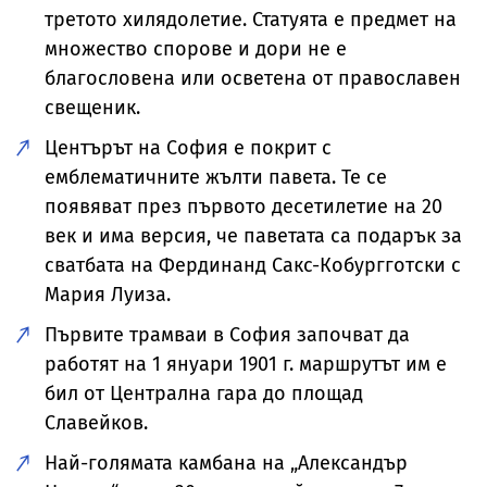
третото хилядолетие. Статуята е предмет на
множество спорове и дори не е
благословена или осветена от православен
свещеник.
Центърът на София е покрит с
емблематичните жълти павета. Те се
появяват през първото десетилетие на 20
век и има версия, че паветата са подарък за
сватбата на Фердинанд Сакс-Кобургготски с
Мария Луиза.
Първите трамваи в София започват да
работят на 1 януари 1901 г. маршрутът им е
бил от Централна гара до площад
Славейков.
Най-голямата камбана на „Александър