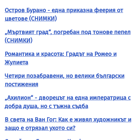
Остров Бурано - една приказна феерия от
цветове (СНИМКИ)
„Мъртвият град“, погребан под тонове пепел
(СНИМКИ)
Романтика и красота: Градът на Ромео и
Жулиета
Четири позабравени, но велики български
постижения
„Ахилион“ - дворецът на една императрица с
добра душа, но с тъжна съдба
В света на Ван Гог: Как е живял художникът и
защо е отрязал ухото си?