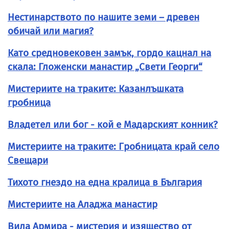
Нестинарството по нашите земи – древен
обичай или магия?
Като средновековен замък, гордо кацнал на
скала: Гложенски манастир „Свети Георги“
Мистериите на траките: Казанлъшката
гробница
Владетел или бог - кой е Мадарският конник?
Мистериите на траките: Гробницата край село
Свещари
Тихото гнездо на една кралица в България
Мистериите на Аладжа манастир
Вила Армира - мистерия и изящество от