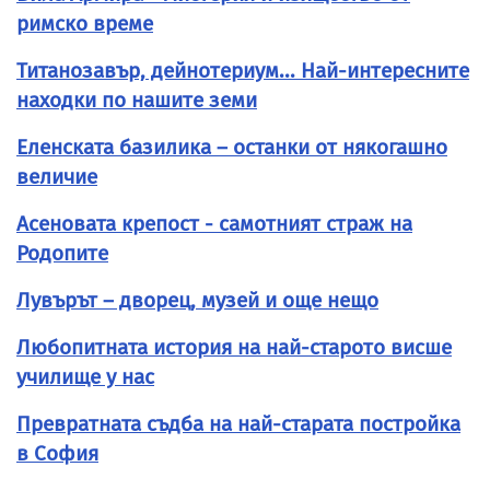
римско време
Титанозавър, дейнотериум... Най-интересните
находки по нашите земи
Еленската базилика – останки от някогашно
величие
Асеновата крепост - самотният страж на
Родопите
Лувърът – дворец, музей и още нещо
Любопитната история на най-старото висше
училище у нас
Превратната съдба на най-старата постройка
в София