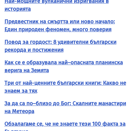
Най-мощните вулканични изригвания в
историята
Предвестник на смъртта или ново начало:
Един природен феномен, много поверия
Повод за гордост: 8 удивителни български
рекорда и постижения
Как се е образувала най–опасната планинска
верига на Земята
Три от най-ценните български книги: Какво не
знаем за тях
За да са по–близо до Бог: Скалните манастири
на Метеора
Обзалагаме се, че не знаете тези 100 факта за