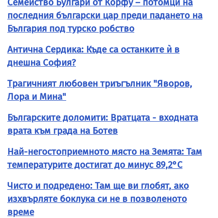
Семейство Булгари от Корфу – потомци на
последния български цар преди падането на
България под турско робство
Антична Сердика: Къде са останките ѝ в
днешна София?
Трагичният любовен триъгълник "Яворов,
Лора и Мина"
Българските доломити: Вратцата - входната
врата към града на Ботев
Най-негостоприемното място на Земята: Там
температурите достигат до минус 89,2°C
Чисто и подредено: Там ще ви глобят, ако
изхвърляте боклука си не в позволеното
време