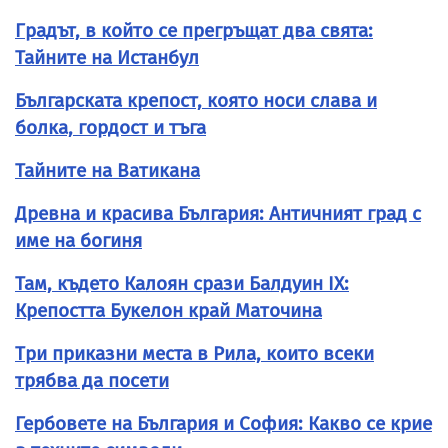
Градът, в който се прегръщат два свята:
Тайните на Истанбул
Българската крепост, която носи слава и
болка, гордост и тъга
Тайните на Ватикана
Древна и красива България: Античният град с
име на богиня
Там, където Калоян срази Балдуин IX:
Крепостта Букелон край Маточина
Три приказни места в Рила, които всеки
трябва да посети
Гербовете на България и София: Какво се крие