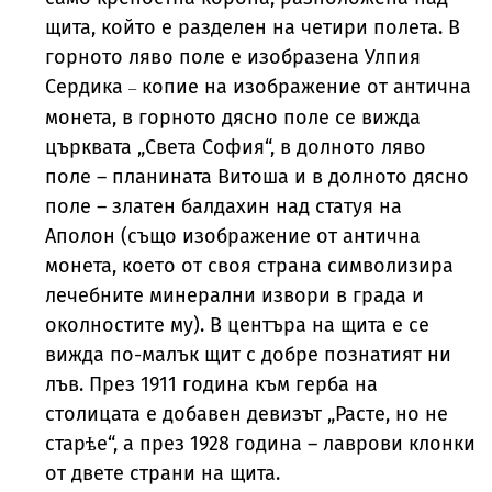
щита, който е разделен на четири полета. В
горното ляво поле е изобразена Улпия
Сердика
копие на изображение от антична
–
монета, в горното дясно поле се вижда
църквата „Света София“, в долното ляво
поле – планината Витоша и в долното дясно
поле – златен балдахин над статуя на
Аполон (също изображение от антична
монета, което от своя страна символизира
лечебните минерални извори в града и
околностите му). В центъра на щита е се
вижда по-малък щит с добре познатият ни
лъв. През 1911 година към герба на
столицата е добавен девизът „Расте, но не
старѣе“, а през 1928 година – лаврови клонки
от двете страни на щита.