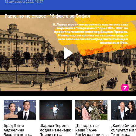
12 декември 2022, 15:27
Брад Пит и
Шарлиз Терон с
„Тя подготвя
„Какво би ис
Анджелина
модна изненада:
нещо“: A$AP
съпругът ми?
Джоли в нова
Появи се с
Rocky разкри, че
Тъжното