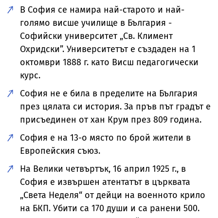
В София се намира най-старото и най-
голямо висше училище в България -
Софийски университет „Св. Климент
Охридски”. Университетът е създаден на 1
октомври 1888 г. като Висш педагогически
курс.
София не е била в пределите на България
през цялата си история. За пръв път градът е
присъединен от хан Крум през 809 година.
София е на 13-о място по брой жители в
Европейския съюз.
На Велики четвъртък, 16 април 1925 г., в
София е извършен атентатът в църквата
„Света Неделя“ от дейци на военното крило
на БКП. Убити са 170 души и са ранени 500.