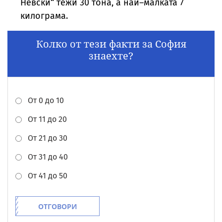
Невски“ тежи 30 тона, а най–малката 7
килограма.
Колко от тези факти за София
знаехте?
От 0 до 10
От 11 до 20
От 21 до 30
От 31 до 40
От 41 до 50