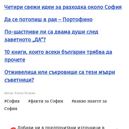
Четири свежи идеи за разходка около София
Да се потопиш в рая – Портофино
По-щастливи ли са двама души след
заветното „ДА“?
10 книги, които всеки българин трябва да
прочете
Отживелица или съкровище са тези мъдри
съветници?
Автор: Елена Исаева
София
факти за София
какво знаете за
София
Добави ни в предпочитани източници в