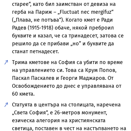
старее“, като бил заимстван от девиза на
герба на Париж – „Fluctuat nec mergifuz“
(„Плава, не потъва“). Когато кмет е Ради
Радев (1915-1918) обаче, някой преброил
буквите и казал, че са тринадесет, затова се
решило да се прибави „но” и буквите да
станат петнадесет.
Трима кметове на София са убити по време
на управлението си. Това са Крум Попов,
Паскал Паскалев и Георги Маджаров. От
Освобождението до днес е управлявана от
60 кмета.
Статуята в центъра на столицата, наречена
„Света София“, е 26-метров монумент,
езическа алегория на християнската
светица, поставен в чест на настъпването на