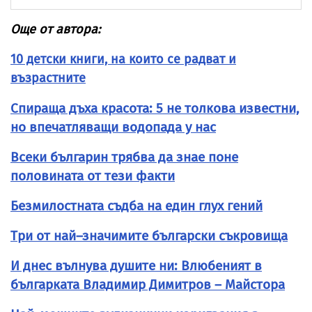
Още от автора:
10 детски книги, на които се радват и
възрастните
Спираща дъха красота: 5 не толкова известни,
но впечатляващи водопада у нас
Всеки българин трябва да знае поне
половината от тези факти
Безмилостната съдба на един глух гений
Три от най–значимите български съкровища
И днес вълнува душите ни: Влюбеният в
българката Владимир Димитров – Майстора