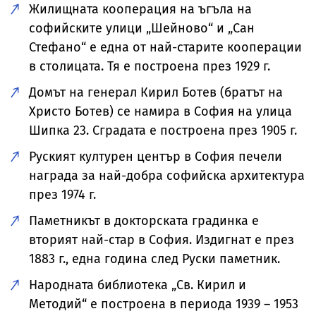
Жилищната кооперация на ъгъла на
софийските улици „Шейново“ и „Сан
Стефано“ е една от най-старите кооперации
в столицата. Тя е построена през 1929 г.
Домът на генерал Кирил Ботев (братът на
Христо Ботев) се намира в София на улица
Шипка 23. Сградата е построена през 1905 г.
Руският културен център в София печели
награда за най-добра софийска архитектура
през 1974 г.
Паметникът в докторската градинка е
вторият най-стар в София. Издигнат е през
1883 г., една година след Руски паметник.
Народната библиотека „Св. Кирил и
Методий“ е построена в периода 1939 – 1953