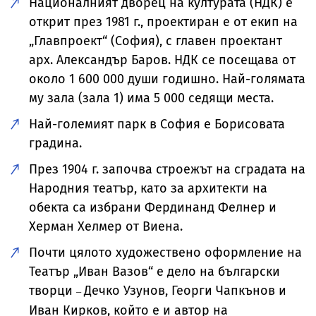
Националният дворец на културата (НДК) е
открит през 1981 г., проектиран е от екип на
„Главпроект“ (София), с главен проектант
арх. Александър Баров. НДК се посещава от
около 1 600 000 души годишно. Най-голямата
му зала (зала 1) има 5 000 седящи места.
Най-големият парк в София е Борисовата
градина.
През 1904 г. започва строежът на сградата на
Народния театър, като за архитекти на
обекта са избрани Фердинанд Фелнер и
Херман Хелмер от Виена.
Почти цялото художествено оформление на
Театър „Иван Вазов“ е дело на български
творци
Дечко Узунов, Георги Чапкънов и
–
Иван Кирков, който е и автор на