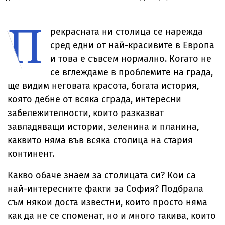
ожесточена
прозрачна пола
Риана записва
признание н
съдебна битка
тип „дъждобран“
нов албум
съпругата на
П
за милиони
Брус Уилис с
юбилея ѝ
рекрасната ни столица се нарежда
сред едни от най-красивите в Европа
и това е съвсем нормално. Когато не
се вглеждаме в проблемите на града,
ще видим неговата красота, богата история,
която дебне от всяка сграда, интересни
забележителности, които разказват
завладяващи истории, зеленина и планина,
каквито няма във всяка столица на стария
континент.
Какво обаче знаем за столицата си? Кои са
най-интересните факти за София? Подбрала
съм някои доста известни, които просто няма
как да не се споменат, но и много такива, които