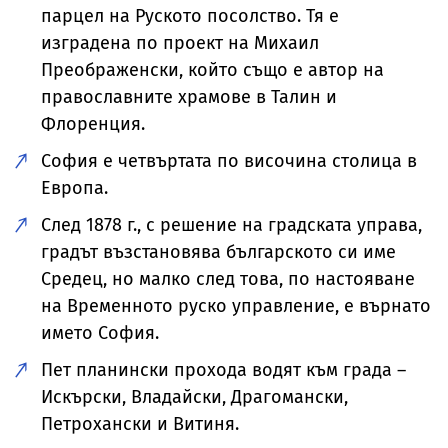
парцел на Руското посолство. Тя е
изградена по проект на Михаил
Преображенски, който също е автор на
православните храмове в Талин и
Флоренция.
София е четвъртата по височина столица в
Европа.
След 1878 г., с решение на градската управа,
градът възстановява българското си име
Средец, но малко след това, по настояване
на Временното руско управление, е върнато
името София.
Пет планински прохода водят към града –
Искърски, Владайски, Драгомански,
Петрохански и Витиня.