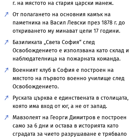
г. на мястото на стария царски манеж.
От полагането на основния камък на
паметника на Васил Левски през 1878 г. до
откриването му минават цели 17 години.
Базиликата „Света София“ след
Освобождението е използвана като склад и
наблюдателница на пожарната команда.
Военният клуб в София е построен на
мястото на първото военно училище след
Освобождението.
Руската църква е единствената в столицата,
която има вход от юг, а не от запад.
Мавзолеят на Георги Димитров е построен
само за 6 дни и остава в историята като
сградата за чието разрушаване е трябвало