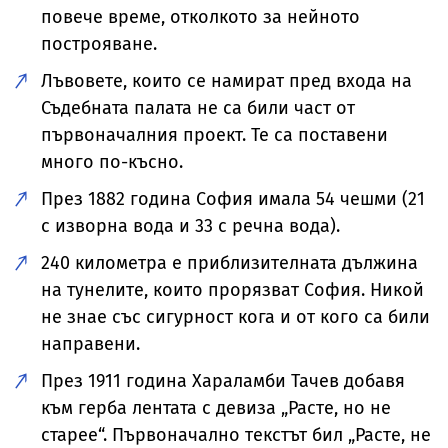
повече време, отколкото за нейното
построяване.
Лъвовете, които се намират пред входа на
Съдебната палата не са били част от
първоначалния проект. Те са поставени
много по-късно.
През 1882 година София имала 54 чешми (21
с изворна вода и 33 с речна вода).
240 километра е приблизителната дължина
на тунелите, които прорязват София. Никой
не знае със сигурност кога и от кого са били
направени.
През 1911 година Хараламби Тачев добавя
към герба лентата с девиза „Расте, но не
старее“. Първоначално текстът бил „Расте, не