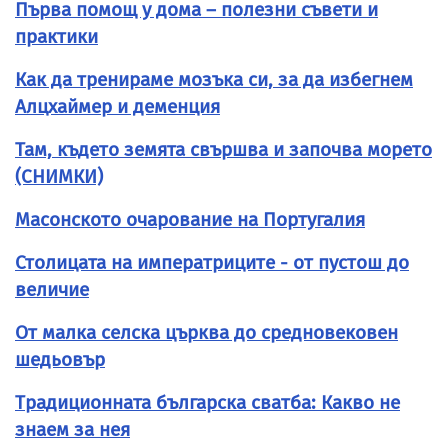
Първа помощ у дома – полезни съвети и
практики
Как да тренираме мозъка си, за да избегнем
Алцхаймер и деменция
Там, където земята свършва и започва морето
(СНИМКИ)
Масонското очарование на Португалия
Столицата на императриците - от пустош до
величие
От малка селска църква до средновековен
шедьовър
Традиционната българска сватба: Какво не
знаем за нея