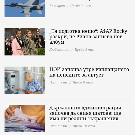
България
Преди 9 часа
„Тя подготвя нещо“: A$AP Rocky
разкри, че Риана записва нов
албум
Любопитно
Преди 9 часа
НОИ започва утре изплащането
на пенсиите за август
Парите ни
Преди 9 часа
Държавната администрация
започва да свива щатове: ще
има ли реални съкращения
Парите ни
Преди 10 часа