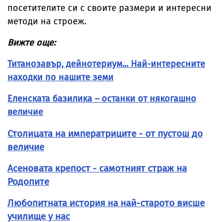
посетителите си с своите размери и интересни
методи на строеж.
Вижте още:
Титанозавър, дейнотериум... Най-интересните
находки по нашите земи
Еленската базилика – останки от някогашно
величие
Столицата на императриците - от пустош до
величие
Асеновата крепост - самотният страж на
Родопите
Любопитната история на най-старото висше
училище у нас