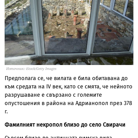
Източник: iStock/Getty Images
Предполага се, че вилата е била обитавана до
към средата на IV век, като се смята, че нейното
разрушаване е свързано с големите
опустошения в района на Адрианопол през 378
г.
Фамилният некропол близо до село Свирачи