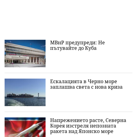
МВнР предупреди: Не
пътувайте до Куба
Ескалацията в Черно море
заплашва света с нова криза
Напрежението расте, Северна
Корея изстреля непозната
ракета над Японско море