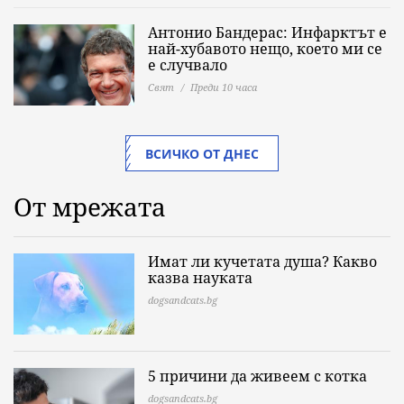
Антонио Бандерас: Инфарктът е
най-хубавото нещо, което ми се
е случвало
Свят
Преди 10 часа
ВСИЧКО ОТ ДНЕС
От мрежата
Имат ли кучетата душа? Какво
казва науката
dogsandcats.bg
5 причини да живеем с котка
dogsandcats.bg