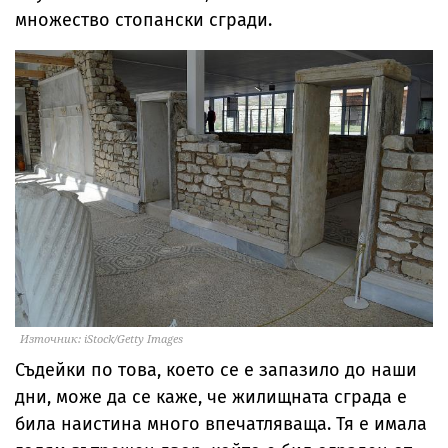
множество стопански сгради.
Източник: iStock/Getty Images
Съдейки по това, което се е запазило до наши
дни, може да се каже, че жилищната сграда е
била наистина много впечатляваща. Тя е имала