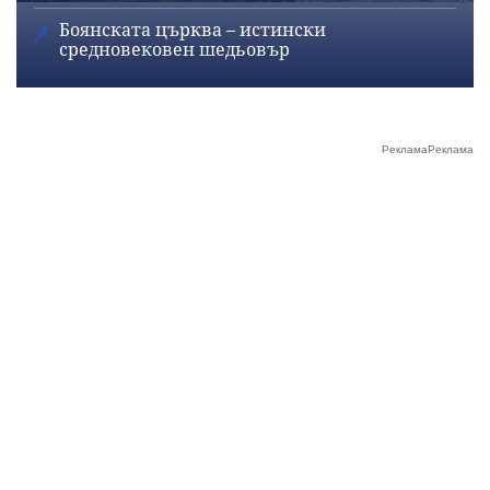
Боянската църква – истински
средновековен шедьовър