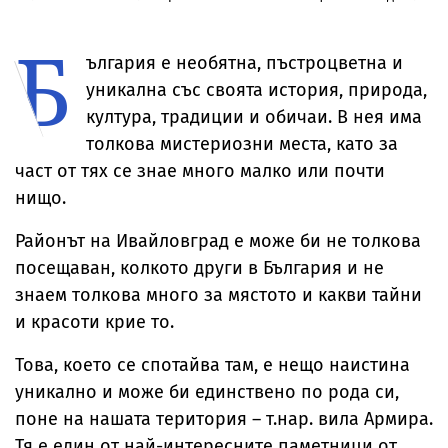
квартал
„Тракия“ до
ВиК-Бургас
борбите на
отбивката за
македонскит
Б
Велинград
българи
ългария е необятна, пъстроцветна и
уникална със своята история, природа,
култура, традиции и обичаи. В нея има
толкова мистериозни места, като за
част от тях се знае много малко или почти
нищо.
Районът на Ивайловград е може би не толкова
посещаван, колкото други в България и не
знаем толкова много за мястото и какви тайни
и красоти крие то.
Това, което се спотайва там, е нещо наистина
уникално и може би единствено по рода си,
поне на нашата територия – т.нар. вила Армира.
Тя е един от най-интересните паметници от