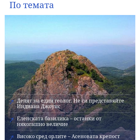
По темата
Денят на един геолог: Не си представяйте
Индиана Джоунс
Еленската базилика – останки от
някогашно величие
Високо сред орлите – Асеновата крепост