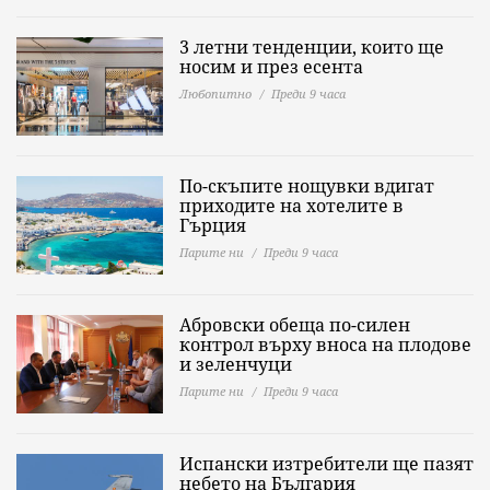
3 летни тенденции, които ще
носим и през есента
Любопитно
Преди 9 часа
По-скъпите нощувки вдигат
приходите на хотелите в
Гърция
Парите ни
Преди 9 часа
Абровски обеща по-силен
контрол върху вноса на плодове
и зеленчуци
Парите ни
Преди 9 часа
Испански изтребители ще пазят
небето на България