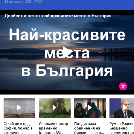
13 декември 2021, 07:02
Стълб дим над
Огромен пожар
Повдигнаха
Румен Радев:
София, пожар в
временно
обвинения на
Безценно
столичен
блокира АМ
бившия шеф на
свидетелство