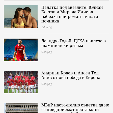
Палатка под звездите! Юлиан
Костов и Мирела Илиева
избраха най-романтичната
почивка
Edna.bg
Леандро Годой: ЦСКА навлезе в
шампионски ритъм
Gong.bg
Андриан Краев и Апоел Тел
Авив с нова победа в Европа
Gong.bg
МВнР настоятелно съветва да не
се предприемат неотложни