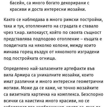
басейн, са много богато декорирани с
красиви и доста интересни мозайки.
Както се наблюдава в много римски постройки,
така и тук, отоплението на сградата е ставало
чрез т.нар. хипокауст, който по своята същност
представлява подподово отопление – къщата е
повдигната на няколко колони, между които
минава горещ въздух от няколкото изградени
под постройката огнища.
Определено най-запазените артефакти във
вила Армира са уникалните мозайки, които
имат различни и много интересни геометрични
мотиви. Може да се каже, че точно мозайките
са визитната картичка на комплекса. Безспорно
всички са наистина много красиви, но се