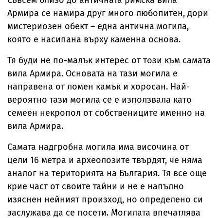
Съвсем близо до античната римска вила
Армира се намира друг много любопитен, дори
мистериозен обект – една антична могила,
която е насипана върху каменна основа.
Тя буди не по-малък интерес от този към самата
вила Армира. Основата на тази могила е
направена от ломен камък и хоросан. Най-
вероятно тази могила се е използвала като
семеен некропол от собствениците именно на
вила Армира.
Самата надгробна могила има височина от
цели 16 метра и археолозите твърдят, че няма
аналог на територията на България. Тя все още
крие част от своите тайни и не е напълно
изяснен нейният произход, но определено си
заслужава да се посети. Могилата впечатлява