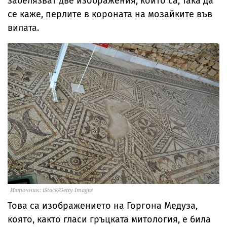
забелязват две изображения, които са, така да
се каже, перлите в короната на мозайките във
вилата.
Източник: iStock/Getty Images
Това са изображението на Горгона Медуза,
която, както гласи гръцката митология, е била