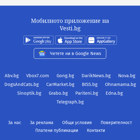
Мобилното приложение на
Vesti.bg
Четете ни в Google News
Abv.bg
Vbox7.com
Gong.bg
DarikNews.bg
Nova.bg
DogsAndCats.bg
CarMarket.bg
BISS.bg
Ohnamama.bg
Sinoptik.bg
Grabo.bg
Pariteni.bg
Edna.bg
Telegraph.bg
За нас
За реклама
Общи условия
Поверителност
Платени публикации
Контакти