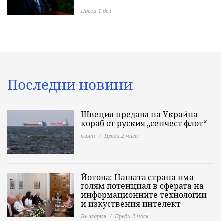
Преди 1 ден
Последни новини
Швеция предава на Украйна
кораб от руския „сенчест флот“
Свят
Преди 2 часа
Йотова: Нашата страна има
голям потенциал в сферата на
информационните технологии
и изкуствения интелект
България
Преди 2 часа