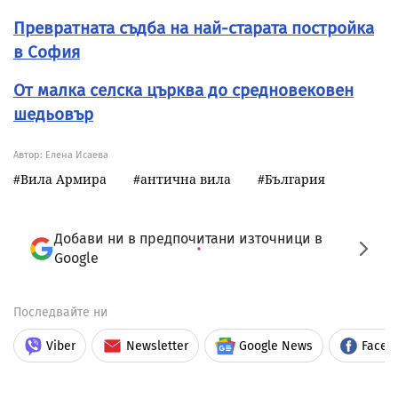
Превратната съдба на най-старата постройка
в София
От малка селска църква до средновековен
шедьовър
Автор: Елена Исаева
Вила Армира
антична вила
България
Добави ни в предпочитани източници в
Google
Последвайте ни
Viber
Newsletter
Google News
Faceb