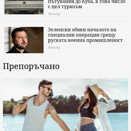
пътувания до Куба, в това число
с цел туризъм
Nova.bg
Зеленски обяви началото на
специални операции срещу
руската военна промишленост
Nova.bg
Препоръчано