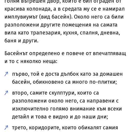
голям вътрешен двор, който е бил ограден от
красива колонада, а в средата му се е намирал
имплувиумът (вид басейн). Около него са били
разположени другите помещения на самата
вила като трапезария, кухня, спалня, дневна,
баня и други.
Басейнът определено е повече от впечатляващ
и то с няколко неща:
първо, той е доста дълбок като за домашен
басейн, обикновено са много по-плитки;
второ, самите скулптури, които са
разположени около него, са направени с
изключително голямо внимание към всеки
детайл и това е видно и до наши дни;
трето, коридорите, които обикалят самия