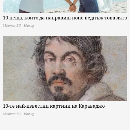
10 неща, които да направиш поне веднъж това лято
MelomanBG - 10te.bg
10-те най-известни картини на Караваджо
MelomanBG - 10te.bg