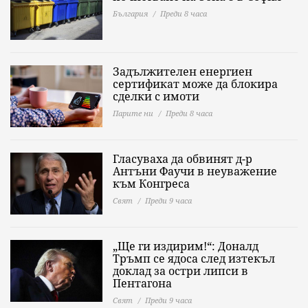
България
Преди 8 часа
Задължителен енергиен
сертификат може да блокира
сделки с имоти
Парите ни
Преди 8 часа
Гласуваха да обвинят д-р
Антъни Фаучи в неуважение
към Конгреса
Свят
Преди 9 часа
„Ще ги издирим!“: Доналд
Тръмп се ядоса след изтекъл
доклад за остри липси в
Пентагона
Свят
Преди 9 часа