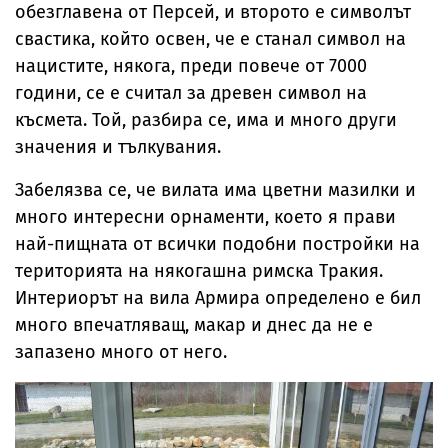
обезглавена от Персей, и второто е символът
свастика, който освен, че е станал символ на
нацистите, някога, преди повече от 7000
години, се е считал за древен символ на
късмета. Той, разбира се, има и много други
значения и тълкувания.
Забелязва се, че вилата има цветни мазилки и
много интересни орнаменти, което я прави
най-пищната от всички подобни постройки на
територията на някогашна римска Тракия.
Интериорът на вила Армира определено е бил
много впечатляващ, макар и днес да не е
запазено много от него.