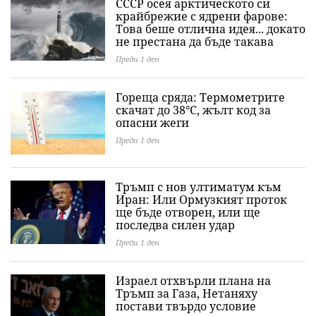
СССР осея арктическото си
крайбрежие с ядрени фарове:
Това беше отлична идея... докато
не престана да бъде такава
Преди 1 ден
Гореща сряда: Термометрите
скачат до 38°C, жълт код за
опасни жеги
Преди 1 ден
Тръмп с нов ултиматум към
Иран: Или Ормузкият проток
ще бъде отворен, или ще
последва силен удар
Преди 1 ден
Израел отхвърли плана на
Тръмп за Газа, Нетаняху
постави твърдо условие