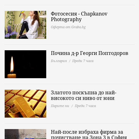
Фотосесия - Chapkanov
Photography
Оферта от Grabo.bg
Почина д-р Георги Поптодоров
България
Преди 7 часа
Златото поскъпна до най-
високото си ниво от юни
Парите ни
Преди 7 часа
Най-после избраха фирма за
почистване на Зона 3 в София