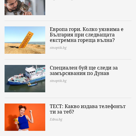
Европа гори. Колко уязвима е
България при следващата
екстремна гореща вълна?
sinoptik.bg
Специален буй ще следи за
замърсявания по Дунав
sinoptik.bg
ТЕСТ: Какво издава телефонът
ти за теб?
Edna.bg