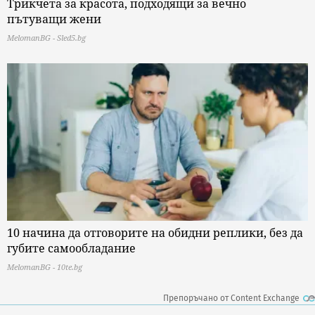
Трикчета за красота, подходящи за вечно
пътуващи жени
MelomanBG - Sled5.bg
10 начина да отговорите на обидни реплики, без да
губите самообладание
MelomanBG - 10te.bg
Препоръчано от Content Exchange