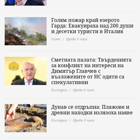
Голям пожар край езерото
Гарда: Евакуираха над 200 души
и десетки туристи в Италия
Свят
Преди 6 часа
Сметната палата: Твърденията
за конфликт на интереси на
Димитър Главчев с
възложените от НС одити са
спекулативни
България
Преди 6 часа
Дунав се отдръпна: Плажове и
древни находки излязоха наяве
България
Преди 6 часа