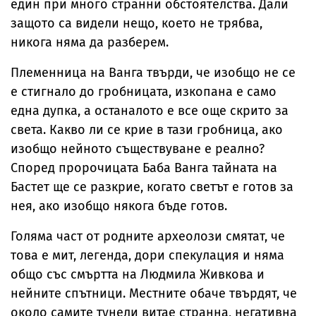
един при много странни обстоятелства. Дали
защото са видели нещо, което не трябва,
никога няма да разберем.
Племенница на Ванга твърди, че изобщо не се
е стигнало до гробницата, изкопана е само
една дупка, а останалото е все още скрито за
света. Какво ли се крие в тази гробница, ако
изобщо нейното съществуване е реално?
Според пророчицата Баба Ванга тайната на
Бастет ще се разкрие, когато светът е готов за
нея, ако изобщо някога бъде готов.
Голяма част от родните археолози смятат, че
това е мит, легенда, дори спекулация и няма
общо със смъртта на Людмила Живкова и
нейните спътници. Местните обаче твърдят, че
около самите тунели витае странна, негативна