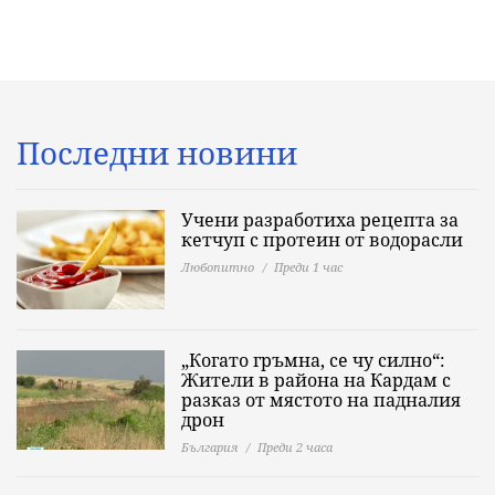
Последни новини
Учени разработиха рецепта за
кетчуп с протеин от водорасли
Любопитно
Преди 1 час
„Когато гръмна, се чу силно“:
Жители в района на Кардам с
разказ от мястото на падналия
дрон
България
Преди 2 часа