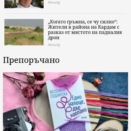
Nova.bg
„Когато гръмна, се чу силно“:
Жители в района на Кардам с
разказ от мястото на падналия
дрон
Nova.bg
Препоръчано