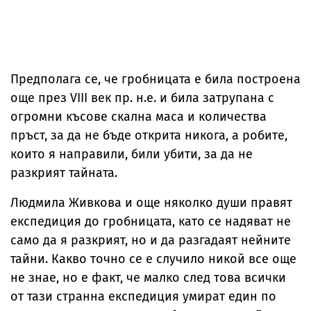
Предполага се, че гробницата е била построена
още през VIII век пр. н.е. и била затрупана с
огромни късове скална маса и количества
пръст, за да не бъде открита никога, а робите,
които я направили, били убити, за да не
разкрият тайната.
Людмила Живкова и още няколко души правят
експедиция до гробницата, като се надяват не
само да я разкрият, но и да разгадаят нейните
тайни. Какво точно се е случило никой все още
не знае, но е факт, че малко след това всички
от тази странна експедиция умират един по