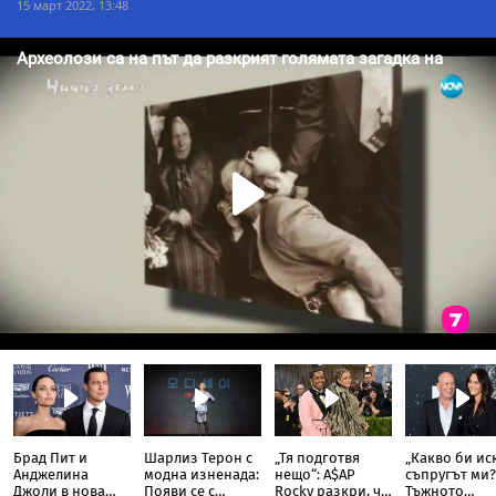
15 март 2022, 13:48
Брад Пит и
Шарлиз Терон с
„Тя подготвя
„Какво би ис
Анджелина
модна изненада:
нещо“: A$AP
съпругът ми?
Джоли в нова
Появи се с
Rocky разкри, че
Тъжното