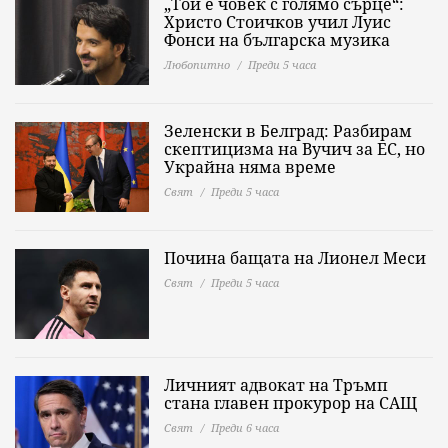
„Той е човек с голямо сърце“:
Христо Стоичков учил Луис
Фонси на българска музика
Любопитно
Преди 5 часа
Зеленски в Белград: Разбирам
скептицизма на Вучич за ЕС, но
Украйна няма време
Свят
Преди 5 часа
Почина бащата на Лионел Меси
Свят
Преди 5 часа
Личният адвокат на Тръмп
стана главен прокурор на САЩ
Свят
Преди 6 часа