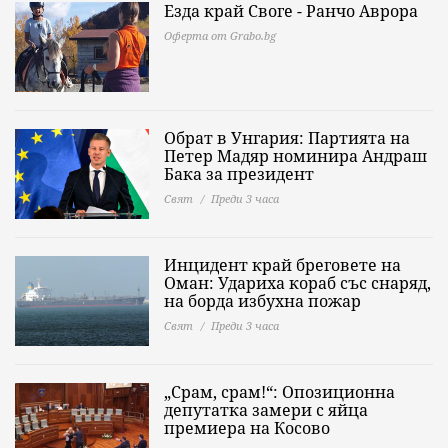
Езда край Своге - Ранчо Аврора
Оферта от Grabo.bg
Обрат в Унгария: Партията на
Петер Мадяр номинира Андраш
Бака за президент
Свят
Преди 3 часа
Инцидент край бреговете на
Оман: Удариха кораб със снаряд,
на борда избухна пожар
Свят
Преди 3 часа
„Срам, срам!“: Опозиционна
депутатка замери с яйца
премиера на Косово