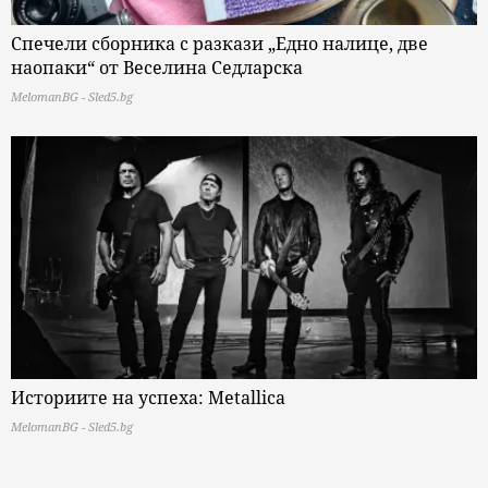
Спечели сборника с разкази „Едно налице, две
наопаки“ от Веселина Седларска
MelomanBG - Sled5.bg
Историите на успеха: Metallica
MelomanBG - Sled5.bg