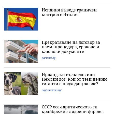
Испания въведе граничен
контрол с Италия
Прекратяване на договор за
наем: процедура, срокове и
ключови документи
pariteni.bg
Ирландски вълкодав или
Немски дог: Кой от тези нежни
гиганти е подходящ за вас?
dogsandcats.bg
СССР осея арктическото си
крайбрежие с ядрени фарове: