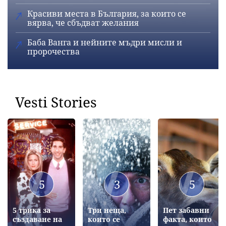
Красиви места в България, за които се
вярва, че сбъдват желания
Баба Ванга и нейните мъдри мисли и
пророчества
Vesti Stories
5
3
5
5 трика за
Три неща,
Пет забавни
създаване на
които се
факта, които