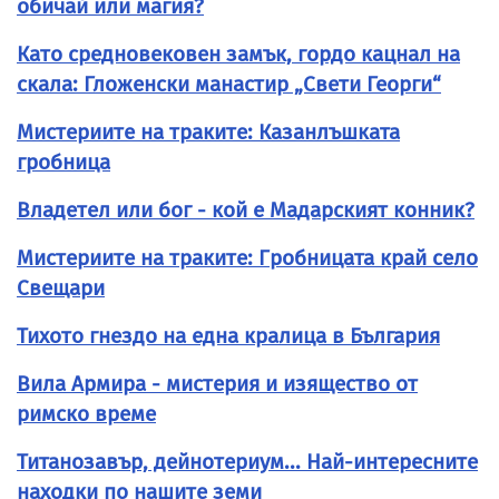
обичай или магия?
Като средновековен замък, гордо кацнал на
скала: Гложенски манастир „Свети Георги“
Мистериите на траките: Казанлъшката
гробница
Владетел или бог - кой е Мадарският конник?
Мистериите на траките: Гробницата край село
Свещари
Тихото гнездо на една кралица в България
Вила Армира - мистерия и изящество от
римско време
Титанозавър, дейнотериум... Най-интересните
находки по нашите земи