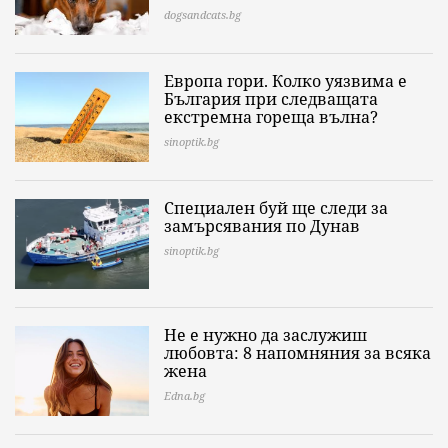
dogsandcats.bg
Европа гори. Колко уязвима е
България при следващата
екстремна гореща вълна?
sinoptik.bg
Специален буй ще следи за
замърсявания по Дунав
sinoptik.bg
Не е нужно да заслужиш
любовта: 8 напомняния за всяка
жена
Edna.bg