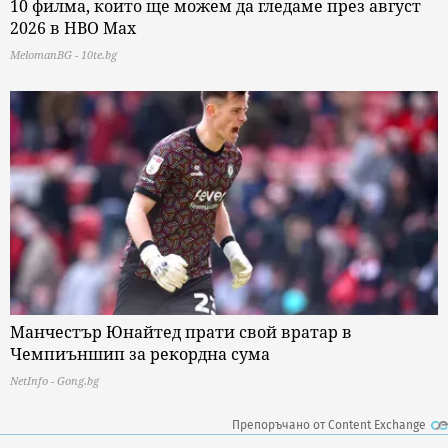
10 филма, които ще можем да гледаме през август
2026 в HBO Max
MelomanBG - 10te.bg
Манчестър Юнайтед прати свой вратар в
Чемпиъншип за рекордна сума
NetInfo - Gong.bg
Препоръчано от Content Exchange