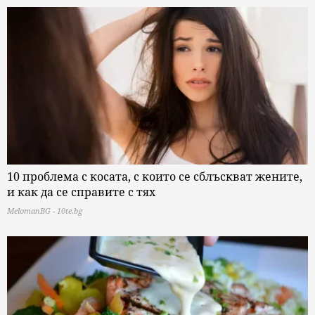
10 проблема с косата, с които се сблъскват жените,
и как да се справите с тях
MelomanBG - 10te.bg