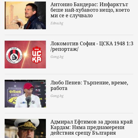
Антонио Бандерас: Инфарктът
беше най-хубавото нещо, което
ми се е случвало
Edna.bg
Локомотив София - ЦСКА 1948 1:3
/репортаж/
Gong.bg
Любо Пенев: Търпение, време,
работа
Gong.bg
Адмирал Ефтимов за дрона край
Кардам: Няма преднамерени
действия срещу България