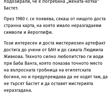
подозирали, че е погребана „жената-котка“
Бастет.
През 1980 г. се появява, сякаш от нищото доста
странна карта, на която имало неразгадаеми
символи и йероглифи.
Този интересен и доста мистериозен артефакт
достига до учени от БАН и до самата Людмила
Живкова. Тяхното силно любопитство ги води
при Баба Ванга, която показва точното място
на въпросната гробница на египетската
богиня, но и предупреждава да не ходят там, да
не търсят Бастет и да оставят мистерията
неразгадана.