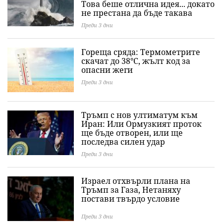
Това беше отлична идея... докато
не престана да бъде такава
Преди 3 дни
Гореща сряда: Термометрите
скачат до 38°C, жълт код за
опасни жеги
Преди 3 дни
Тръмп с нов ултиматум към
Иран: Или Ормузкият проток
ще бъде отворен, или ще
последва силен удар
Преди 3 дни
Израел отхвърли плана на
Тръмп за Газа, Нетаняху
постави твърдо условие
Преди 3 дни