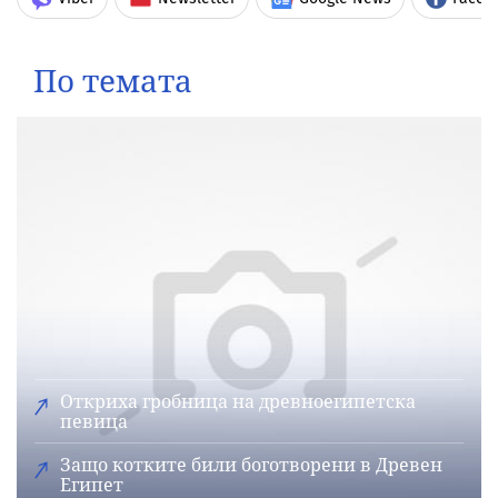
По темата
Откриха гробница на древноегипетска
певица
Защо котките били боготворени в Древен
Египет