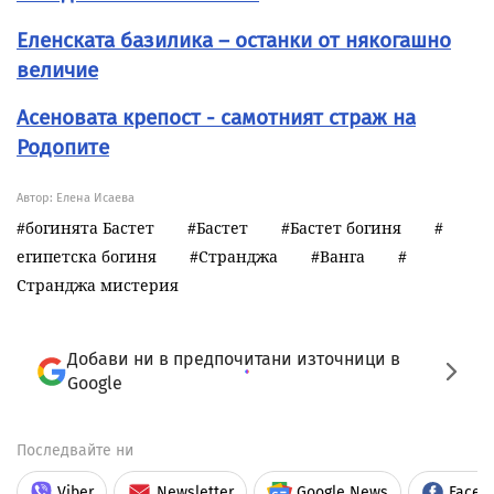
Еленската базилика – останки от някогашно
величие
Асеновата крепост - самотният страж на
Родопите
Автор: Елена Исаева
богинята Бастет
Бастет
Бастет богиня
египетска богиня
Странджа
Ванга
Странджа мистерия
Добави ни в предпочитани източници в
Google
Последвайте ни
Viber
Newsletter
Google News
Faceb