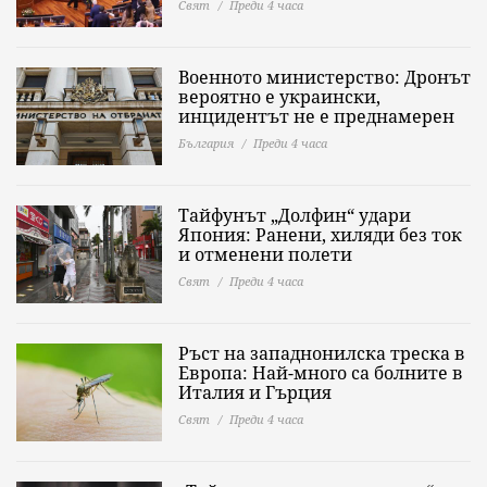
Свят
Преди 4 часа
Военното министерство: Дронът
вероятно е украински,
инцидентът не е преднамерен
България
Преди 4 часа
Тайфунът „Долфин“ удари
Япония: Ранени, хиляди без ток
и отменени полети
Свят
Преди 4 часа
Ръст на западнонилска треска в
Европа: Най-много са болните в
Италия и Гърция
Свят
Преди 4 часа