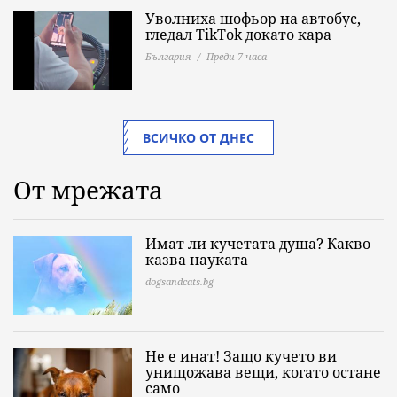
Уволниха шофьор на автобус,
гледал TikTok докато кара
България
Преди 7 часа
ВСИЧКО ОТ ДНЕС
От мрежата
Имат ли кучетата душа? Какво
казва науката
dogsandcats.bg
Не е инат! Защо кучето ви
унищожава вещи, когато остане
само