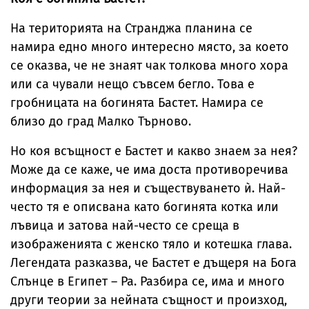
На територията на Странджа планина се
намира едно много интересно място, за което
се оказва, че не знаят чак толкова много хора
или са чували нещо съвсем бегло. Това е
гробницата на богинята Бастет. Намира се
близо до град Малко Търново.
Но коя всъщност е Бастет и какво знаем за нея?
Може да се каже, че има доста противоречива
информация за нея и съществуването ѝ. Най-
често тя е описвана като богинята котка или
лъвица и затова най-често се среща в
изображенията с женско тяло и котешка глава.
Легендата разказва, че Бастет е дъщеря на Бога
Слънце в Египет – Ра. Разбира се, има и много
други теории за нейната същност и произход,