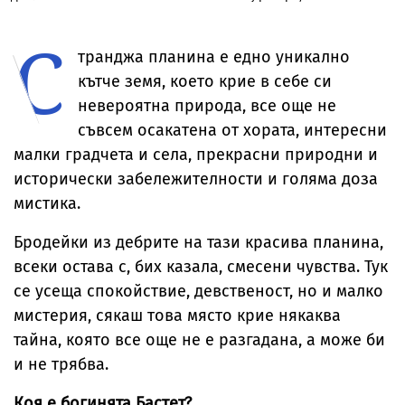
ожесточена
прозрачна пола
Риана записва
признание н
съдебна битка
тип „дъждобран“
нов албум
съпругата на
С
за милиони
Брус Уилис с
юбилея ѝ
транджа планина е едно уникално
кътче земя, което крие в себе си
невероятна природа, все още не
съвсем осакатена от хората, интересни
малки градчета и села, прекрасни природни и
исторически забележителности и голяма доза
мистика.
Бродейки из дебрите на тази красива планина,
всеки остава с, бих казала, смесени чувства. Тук
се усеща спокойствие, девственост, но и малко
мистерия, сякаш това място крие някаква
тайна, която все още не е разгадана, а може би
и не трябва.
Коя е богинята Бастет?