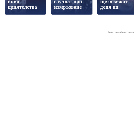
нови
случват при
ще освежат
приятелства
измръзване
деня ви