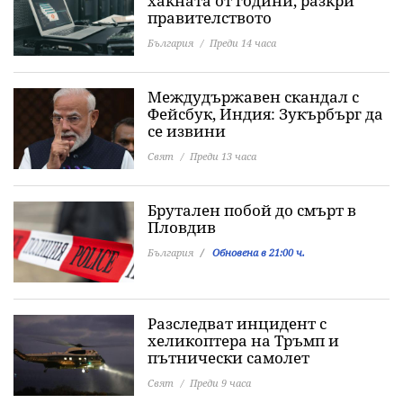
хакната от години, разкри
правителството
България
Преди 14 часа
Междудържавен скандал с
Фейсбук, Индия: Зукърбърг да
се извини
Свят
Преди 13 часа
Брутален побой до смърт в
Пловдив
България
Обновена в 21:00 ч.
Разследват инцидент с
хеликоптера на Тръмп и
пътнически самолет
Свят
Преди 9 часа