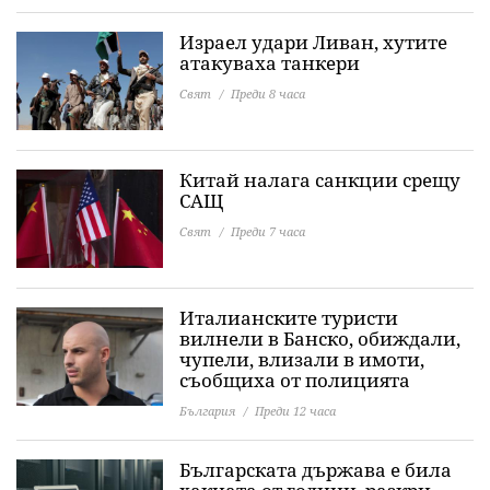
Израел удари Ливан, хутите
атакуваха танкери
Свят
Преди 8 часа
Китай налага санкции срещу
САЩ
Свят
Преди 7 часа
Италианските туристи
вилнели в Банско, обиждали,
чупели, влизали в имоти,
съобщиха от полицията
България
Преди 12 часа
Българската държава е била