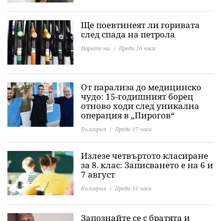
Ще поевтинеят ли горивата
след спада на петрола
Парите ни
Преди 16 часа
От парализа до медицинско
чудо: 15-годишният борец
отново ходи след уникална
операция в „Пирогов“
България
Преди 17 часа
Излезе четвъртото класиране
за 8. клас: Записването е на 6 и
7 август
България
Преди 16 часа
Запознайте се с братята и