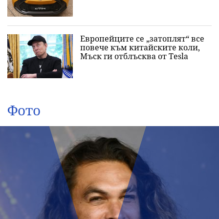
Европейците се „затоплят“ все
повече към китайските коли,
Мъск ги отблъсква от Tesla
Фото