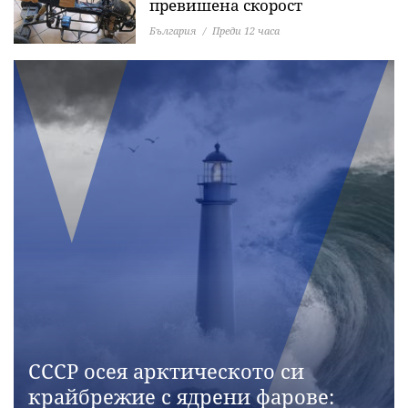
превишена скорост
България
Преди 12 часа
СССР осея арктическото си
крайбрежие с ядрени фарове: