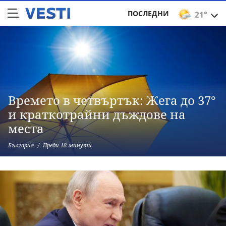
ПОСЛЕДНИ
21°
Времето в четвъртък: Жега до 37°
и краткотрайни дъждове на
места
България
Преди 18 минути