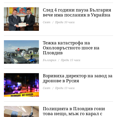
След 4 години пауза България
вече има посланик в Украйна
Свят
Преди 10 часа
Тежка катастрофа на
Околовръстното шосе на
Пловдив
България
Преди 15 часа
Взривиха директор на завод за
дронове в Русия
Свят
Преди 13 часа
Полицията в Пловдив гони
това нещо, мъж го карал с