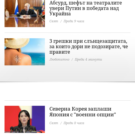
Абсурд, шефът на театралите
увери Путин в победата над
Украйна
Свят
Преди 9 часа
3 грешки при слънцезащитата,
за които дори не подозирате, че
правите
Любопитно
Преди 4 минути
Северна Корея заплаши
Япония с "военни опции"
Свят
Преди 8 часа