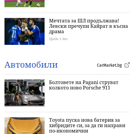
Мечтата за ШЛ продължава!
Левски пречупи Кайрат в късна
драма
Преди 1 ден
Автомобили
CarMarket.bg
Болтовете на Pagani струват
колкото ново Porsche 911
Toyota пуска нова батерия за
хибридите си, за да ги направи
по-икономични