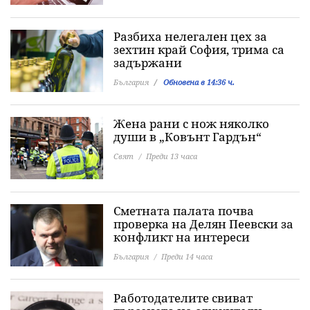
Разбиха нелегален цех за
зехтин край София, трима са
задържани
България
Обновена в 14:36 ч.
Жена рани с нож няколко
души в „Ковънт Гардън“
Свят
Преди 13 часа
Сметната палата почва
проверка на Делян Пеевски за
конфликт на интереси
България
Преди 14 часа
Работодателите свиват