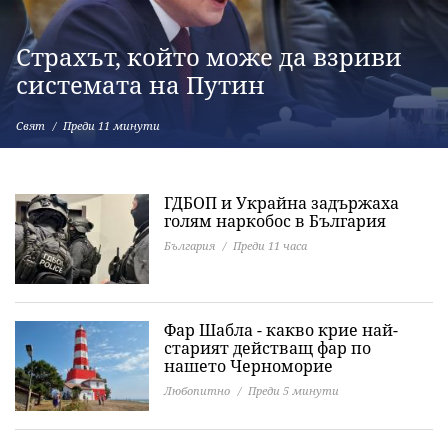
Страхът, който може да взриви
системата на Путин
Свят
Преди 11 минути
ГДБОП и Украйна задържаха
голям наркобос в България
България
Преди 11 часа
Фар Шабла - какво крие най-
старият действащ фар по
нашето Черноморие
Любопитно
Преди 5 минути