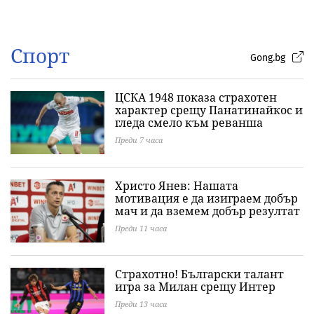
Спорт
Gong.bg
ЦСКА 1948 показа страхотен
характер срещу Панатинайкос и
гледа смело към реванша
Преди 7 часа
Христо Янев: Нашата
мотивация е да изиграем добър
мач и да вземем добър резултат
Преди 11 часа
Страхотно! Български талант
игра за Милан срещу Интер
Преди 13 часа