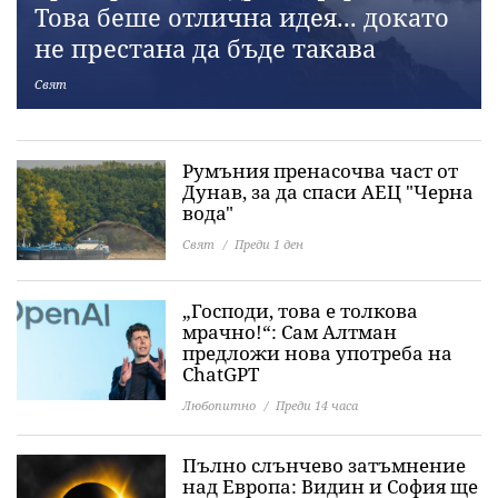
Това беше отлична идея... докато
не престана да бъде такава
Свят
Румъния пренасочва част от
Дунав, за да спаси АЕЦ "Черна
вода"
Свят
Преди 1 ден
„Господи, това е толкова
мрачно!“: Сам Алтман
предложи нова употреба на
ChatGPT
Любопитно
Преди 14 часа
Пълно слънчево затъмнение
над Европа: Видин и София ще