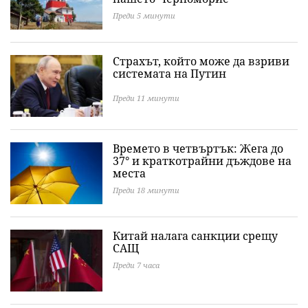
Преди 5 минути
Страхът, който може да взриви
системата на Путин
Преди 11 минути
Времето в четвъртък: Жега до
37° и краткотрайни дъждове на
места
Преди 18 минути
Китай налага санкции срещу
САЩ
Преди 7 часа