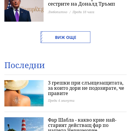
сестрите на Доналд Тръмп
Любопитно
Преди 18 часа
ВИЖ ОЩЕ
Последни
3 грешки при слънцезащитата,
за които дори не подозирате, че
правите
Преди 4 минути
Фар Шабла - какво крие най-
старият действащ фар по
нашето Черноморие