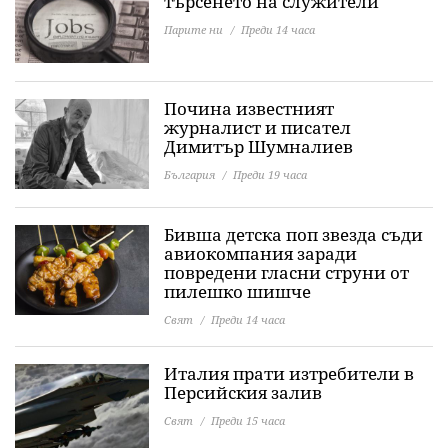
търсенето на служители
Парите ни
Преди 14 часа
Почина известният
журналист и писател
Димитър Шумналиев
България
Преди 19 часа
Бивша детска поп звезда съди
авиокомпания заради
повредени гласни струни от
пилешко шишче
Свят
Преди 14 часа
Италия прати изтребители в
Персийския залив
Свят
Преди 15 часа