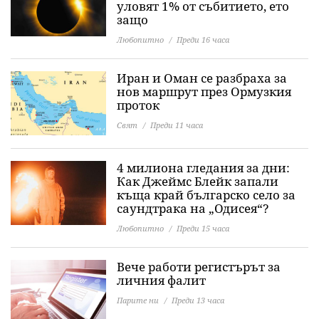
уловят 1% от събитието, ето
защо
Любопитно
Преди 16 часа
Иран и Оман се разбраха за
нов маршрут през Ормузкия
проток
Свят
Преди 11 часа
4 милиона гледания за дни:
Как Джеймс Блейк запали
къща край българско село за
саундтрака на „Одисея“?
Любопитно
Преди 15 часа
Вече работи регистърът за
личния фалит
Парите ни
Преди 13 часа