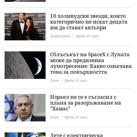
10 холивудски звезди, които
категорично не искат децата
им да стават актьори
Любопитно
Преди 16 часа
Сблъсъкът на SpaceX с Луната
може да предизвика
лунотресение: Какво означава
това за повърхността
Свят
Преди 14 часа
Израел не се е съгласил с
плана за разоръжаване на
"Хамас"
Свят
Преди 14 часа
Дете с електрическа