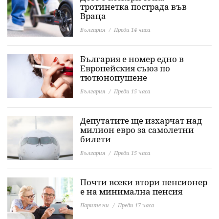
тротинетка пострада във
Враца
България
Преди 14 часа
България е номер едно в
Европейския съюз по
тютюнопушене
България
Преди 15 часа
Депутатите ще изхарчат над
милион евро за самолетни
билети
България
Преди 15 часа
Почти всеки втори пенсионер
е на минимална пенсия
Парите ни
Преди 17 часа