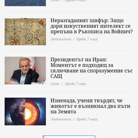
Неразгаданият шифър: Защо
дори изкуственият интелект се
препъна в Ръкописа на Войнич?
Любопитно
Преди 7 часа
Президентът на Иран:
Моментът е подходящ за
сключване на споразумение със
САЩ
Свят
Преди 7 часа
Изненада, учени твърдят, че
животът е възникнал два пъти
на Земята
Любопитно
Преди 7 часа