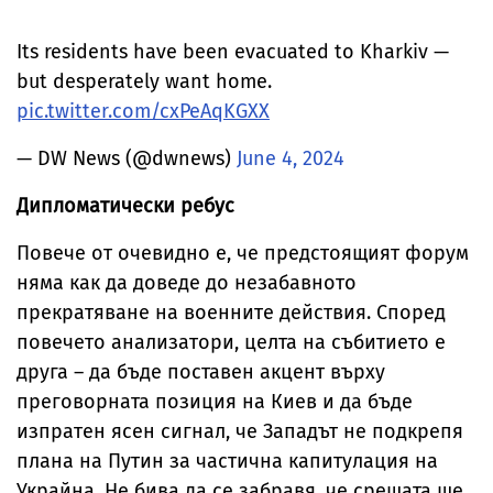
Its residents have been evacuated to Kharkiv —
but desperately want home.
pic.twitter.com/cxPeAqKGXX
— DW News (@dwnews)
June 4, 2024
Дипломатически ребус
Повече от очевидно е, че предстоящият форум
няма как да доведе до незабавното
прекратяване на военните действия. Според
повечето анализатори, целта на събитието е
друга – да бъде поставен акцент върху
преговорната позиция на Киев и да бъде
изпратен ясен сигнал, че Западът не подкрепя
плана на Путин за частична капитулация на
Украйна. Не бива да се забравя, че срещата ще