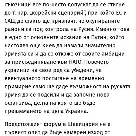
съюзници все по-често допускат да се стигне
до т. нар. „корейски сценарий“, при който ЕС и
САЩ де факто ще признаят, че окупираните
райони са под контрола на Русия. Именно това
е едно от основните искания на Путин, който
настоява още Киев да намали значително
армията си и да се откаже от своите амбиции
за присъединяване към НАТО. Повечето
украинци на свой ред са убедени, че
евентуалното постигане на временно
примирие само ще даде възможност на руската
армия да се подсили и да започне нова
офанзива, целта на която ще бъде
превземането на цяла Украйна.
Предстоящият форум в Швейцария не е
първият опит да бъде намерен изход от