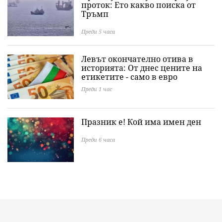
проток: Ето какво поиска от
Тръмп
Преди 5 часа
Левът окончателно отива в
историята: Oт днес цените на
етикетите - само в евро
Преди 1 час
Празник е! Кой има имен ден
Преди 6 часа