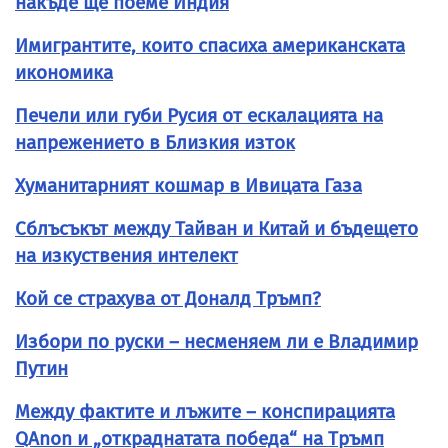
накъде ще поеме Индия
Имигрантите, които спасиха американската
икономика
Печели или губи Русия от ескалацията на
напрежението в Близкия изток
Хуманитарният кошмар в Ивицата Газа
Сблъсъкът между Тайван и Китай и бъдещето
на изкуствения интелект
Кой се страхува от Доналд Тръмп?
Избори по руски – несменяем ли е Владимир
Путин
Между фактите и лъжите – конспирацията
QAnon и „откраднатата победа“ на Тръмп