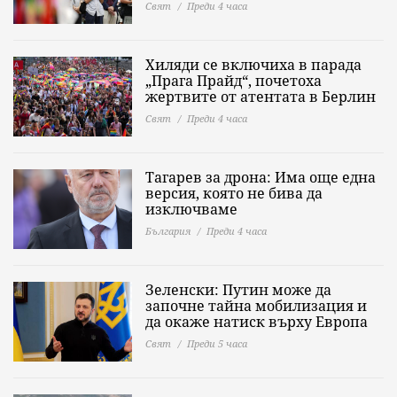
Свят
Преди 4 часа
Хиляди се включиха в парада
„Прага Прайд“, почетоха
жертвите от атентата в Берлин
Свят
Преди 4 часа
Тагарев за дрона: Има още една
версия, която не бива да
изключваме
България
Преди 4 часа
Зеленски: Путин може да
започне тайна мобилизация и
да окаже натиск върху Европа
Свят
Преди 5 часа