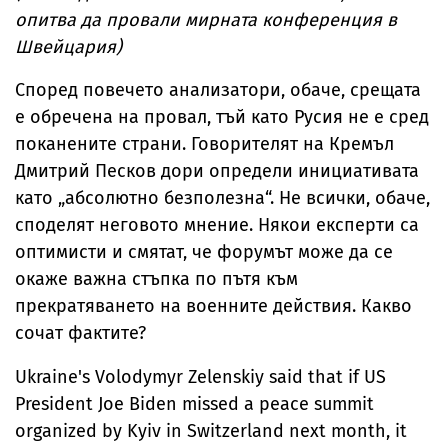
опитва да провали мирната конференция в
Швейцария)
Според повечето анализатори, обаче, срещата
е обречена на провал, тъй като Русия не е сред
поканените страни. Говорителят на Кремъл
Дмитрий Песков дори определи инициативата
като „абсолютно безполезна“. Не всички, обаче,
споделят неговото мнение. Някои експерти са
оптимисти и смятат, че форумът може да се
окаже важна стъпка по пътя към
прекратяването на военните действия. Какво
сочат фактите?
Ukraine's Volodymyr Zelenskiy said that if US
President Joe Biden missed a peace summit
organized by Kyiv in Switzerland next month, it