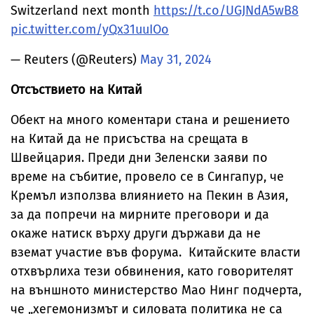
Switzerland next month
https://t.co/UGJNdA5wB8
pic.twitter.com/yQx31uuIOo
— Reuters (@Reuters)
May 31, 2024
Отсъствието на Китай
Обект на много коментари стана и решението
на Китай да не присъства на срещата в
Швейцария. Преди дни Зеленски заяви по
време на събитие, провело се в Сингапур, че
Кремъл използва влиянието на Пекин в Азия,
за да попречи на мирните преговори и да
окаже натиск върху други държави да не
вземат участие във форума. Китайските власти
отхвърлиха тези обвинения, като говорителят
на външното министерство Мао Нинг подчерта,
че „хегемонизмът и силовата политика не са