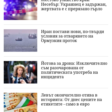
Несебър: Украинец е задържан,
жертвата е с прерязано гърло
Иран постави нови, по-твърди
условия за отварянето на
Ормузкия проток
Йотова за дрона: Изключително
съм разочарована от
политическата употреба на
инцидента
Левът окончателно отива в
историята: Oт днес цените на
етикетите - само в евро