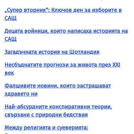
„Супер вторник“: Ключов ден за изборите в
САЩ
Децата войници, които написаха историята на
САЩ
Загадъчната история на Шотландия
Несбъднатите прогнози за живота през XXI
век
Фалшивите новини, които застрашават
здравето ни
Най-абсурдните конспиративни теории,
свързани с природни бедствия
Между религията и суеверията: