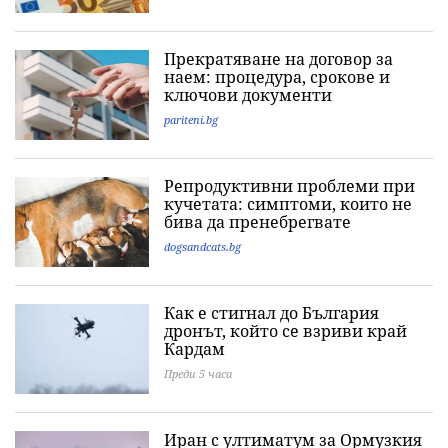
Прекратяване на договор за
наем: процедура, срокове и
ключови документи
pariteni.bg
Репродуктивни проблеми при
кучетата: симптоми, които не
бива да пренебрегвате
dogsandcats.bg
Как е стигнал до България
дронът, който се взриви край
Кардам
Преди 5 часа
Иран с ултиматум за Ормузкия