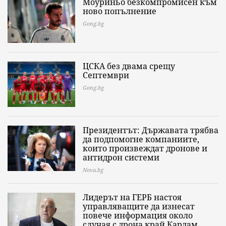
Моуриньо безкомпромисен към
ново попълнение
Gong.bg
ЦСКА без двама срещу
Септември
Gong.bg
Президентът: Държавата трябва
да подпомогне компаниите,
които произвеждат дронове и
антидрон системи
Nova.bg
Лидерът на ГЕРБ настоя
управляващите да изнесат
повече информация около
случая с дрона край Кардам