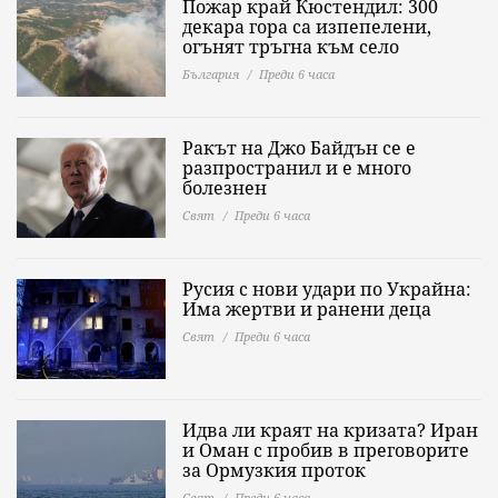
Пожар край Кюстендил: 300
декара гора са изпепелени,
огънят тръгна към село
България
Преди 6 часа
Ракът на Джо Байдън се е
разпространил и е много
болезнен
Свят
Преди 6 часа
Русия с нови удари по Украйна:
Има жертви и ранени деца
Свят
Преди 6 часа
Идва ли краят на кризата? Иран
и Оман с пробив в преговорите
за Ормузкия проток
Свят
Преди 6 часа