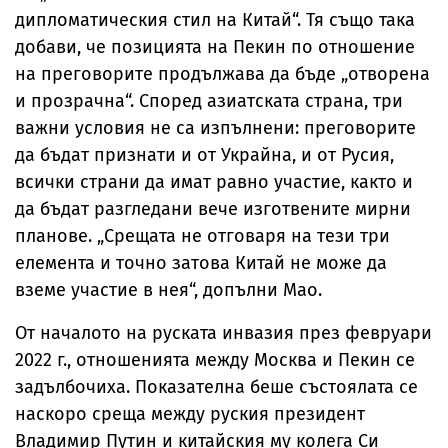
дипломатическия стил на Китай“. Тя също така
добави, че позицията на Пекин по отношение
на преговорите продължава да бъде „отворена
и прозрачна“. Според азиатската страна, три
важни условия не са изпълнени: преговорите
да бъдат признати и от Украйна, и от Русия,
всички страни да имат равно участие, както и
да бъдат разгледани вече изготвените мирни
планове. „Срещата не отговаря на тези три
елемента и точно затова Китай не може да
вземе участие в нея“, допълни Мао.
От началото на руската инвазия през февруари
2022 г., отношенията между Москва и Пекин се
задълбочиха. Показателна беше състоялата се
наскоро среща между руския президент
Владимир Путин и китайския му колега Си