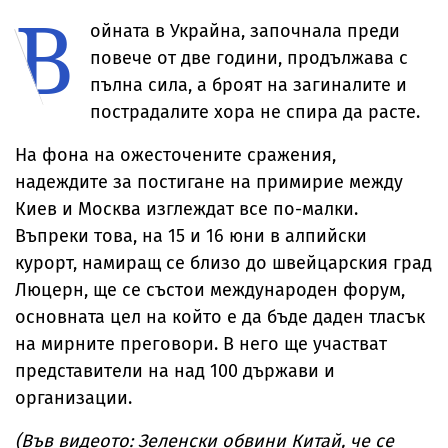
В
проток
Косово
ойната в Украйна, започнала преди
повече от две години, продължава с
пълна сила, а броят на загиналите и
пострадалите хора не спира да расте.
На фона на ожесточените сражения,
надеждите за постигане на примирие между
Киев и Москва изглеждат все по-малки.
Въпреки това, на 15 и 16 юни в алпийски
курорт, намиращ се близо до швейцарския град
Люцерн, ще се състои международен форум,
основната цел на който е да бъде даден тласък
на мирните преговори. В него ще участват
представители на над 100 държави и
организации.
(Във видеото: Зеленски обвини Китай, че се