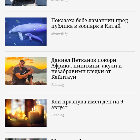
Показаха бебе ламантин пред
публика в зоопарк в Китай
sinoptik.bg
Даниел Петканов покори
Африка: пингвини, акули и
незабравими гледки от
Кейптаун
Edna.bg
Кой празнува имен ден на 9
август
Edna.bg