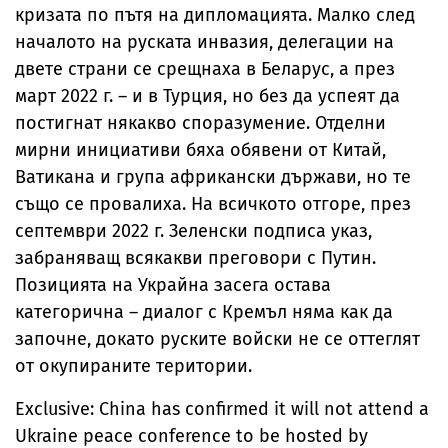
кризата по пътя на дипломацията. Малко след
началото на руската инвазия, делегации на
двете страни се срещнаха в Беларус, а през
март 2022 г. – и в Турция, но без да успеят да
постигнат някакво споразумение. Отделни
мирни инициативи бяха обявени от Китай,
Ватикана и група африкански държави, но те
също се провалиха. На всичкото отгоре, през
септември 2022 г. Зеленски подписа указ,
забраняващ всякакви преговори с Путин.
Позицията на Украйна засега остава
категорична – диалог с Кремъл няма как да
започне, докато руските войски не се оттеглят
от окупираните територии.
Exclusive: China has confirmed it will not attend a
Ukraine peace conference to be hosted by