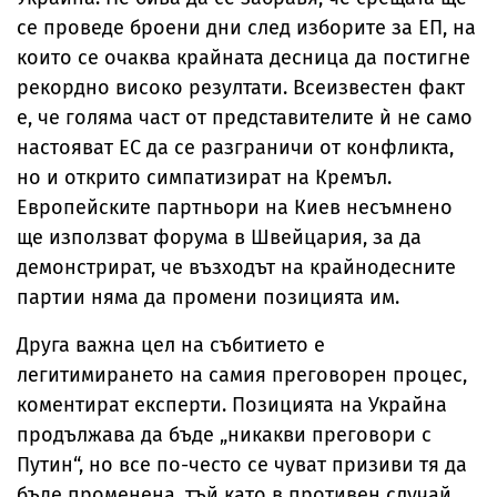
се проведе броени дни след изборите за ЕП, на
които се очаква крайната десница да постигне
рекордно високо резултати. Всеизвестен факт
е, че голяма част от представителите ѝ не само
настояват ЕС да се разграничи от конфликта,
но и открито симпатизират на Кремъл.
Европейските партньори на Киев несъмнено
ще използват форума в Швейцария, за да
демонстрират, че възходът на крайнодесните
партии няма да промени позицията им.
Друга важна цел на събитието е
легитимирането на самия преговорен процес,
коментират експерти. Позицията на Украйна
продължава да бъде „никакви преговори с
Путин“, но все по-често се чуват призиви тя да
бъде променена, тъй като в противен случай