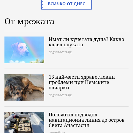
ВСИЧКО ОТ ДНЕС
От мрежата
Имат ли кучетата душа? Какво
казва науката
dogsandcats.bg
13 най-чести здравословни
проблеми при Немските
овчарки
dogsandcats.bg
Положиха подводна
навигационна линия до остров
Света Анастасия
sinoptik.bg