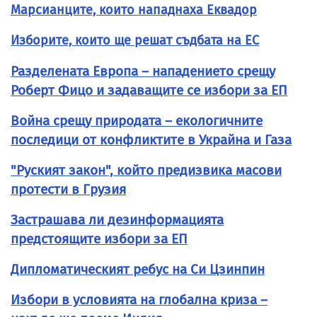
Марсианците, които нападнаха Еквадор
Изборите, които ще решат съдбата на ЕС
Разделената Европа – нападението срещу
Роберт Фицо и задаващите се избори за ЕП
Война срещу природата – екологичните
последици от конфликтите в Украйна и Газа
"Руският закон", който предизвика масови
протести в Грузия
Застрашава ли дезинформацията
предстоящите избори за ЕП
Дипломатическият ребус на Си Цзинпин
Избори в условията на глобална криза –