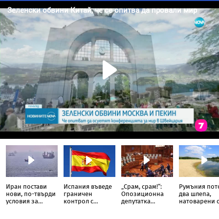
Иран постави
Испания въведе
„Срам, срам!“:
Румъния пот
нови, по-твърди
граничен
Опозиционна
два шлепа,
условия за
контрол с
депутатка
натоварени 
отварянето на
Италия
замери с яйца
скали, в Дуна
Ормузкия
премиера на