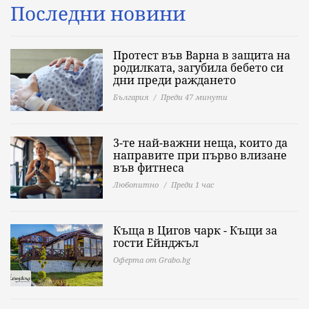
Последни новини
Протест във Варна в защита на
родилката, загубила бебето си
дни преди раждането
България
Преди 47 минути
3-те най-важни неща, които да
направите при първо влизане
във фитнеса
Любопитно
Преди 1 час
Къща в Цигов чарк - Къщи за
гости Ейнджъл
Оферта от Grabo.bg