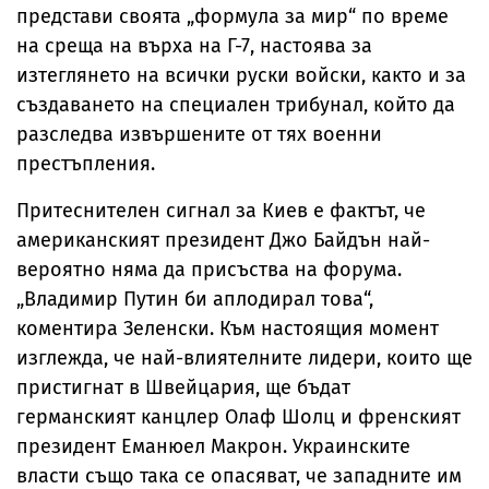
представи своята „формула за мир“ по време
на среща на върха на Г-7, настоява за
изтеглянето на всички руски войски, както и за
създаването на специален трибунал, който да
разследва извършените от тях военни
престъпления.
Притеснителен сигнал за Киев е фактът, че
американският президент Джо Байдън най-
вероятно няма да присъства на форума.
„Владимир Путин би аплодирал това“,
коментира Зеленски. Към настоящия момент
изглежда, че най-влиятелните лидери, които ще
пристигнат в Швейцария, ще бъдат
германският канцлер Олаф Шолц и френският
президент Еманюел Макрон. Украинските
власти също така се опасяват, че западните им