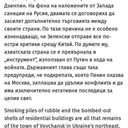
Дзинпин. На фона на наложените от Запада
санкции на Русия, двамата се договориха да
засилят допълнително търговията между
своите страни. По тази причина не е особено
изненадващо, че Зеленски отправя все по-
остри критики срещу Китай. По думите му,
азиатската страна се е превърнала в
„инструмент“, използван от Путин в хода на
войната. Държавният глава също така
предупреди, че подкрепата, която Пекин оказва
на Москва, заплашва да удължи конфликта и да
има изключително негативни последици за
целия свят.
Smoking piles of rubble and the bombed-out
shells of residential buildings are all that remains
of the town of Vovchansk in Ukraine's northeast.