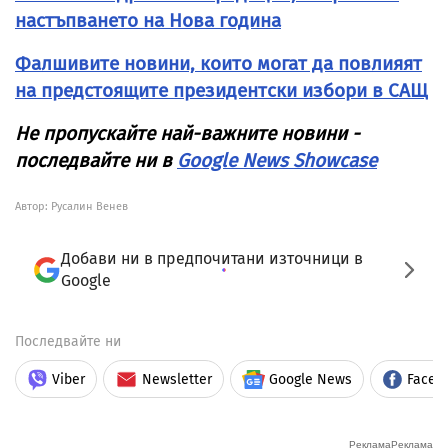
настъпването на Нова година
Фалшивите новини, които могат да повлияят
на предстоящите президентски избори в САЩ
Не пропускайте най-важните новини -
последвайте ни в
Google News Showcase
Автор: Русалин Венев
Добави ни в предпочитани източници в
Google
Последвайте ни
Viber
Newsletter
Google News
Faceb