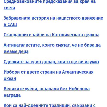
Средновековните предсказания за края на
света
Забравената история на нацисткото движение
в САЩ
Скандалните тайни на Католическата църква
Антинаталистите, които смятат, че не бива да
имаме деца
Сделките за един долар, които ще ви изумят
Избори от двете страни на Атлантическия
океан
Великите учени, останали без Нобелова
награда
Кои са най-древните традиции, свързани с