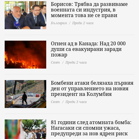
Борисов: Трябва да развиваме
военната си индустрия, в
момента това не се прави
България
Преди 2 часа
Огнен ад в Канада: Над 20 000
души са евакуирани заради
пожар
Свят
Преди 2 часа
Бомбени атаки белязаха първия
ден от управлението на новия
президент на Колумбия
Свят
Преди 3 часа
81 години след атомната бомба:
Нагасаки си спомни ужаса,
предупреди за нов ядрен риск