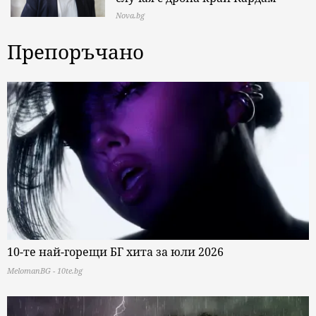
Nova.bg
Препоръчано
10-те най-горещи БГ хита за юли 2026
MelomanBG - 10te.bg