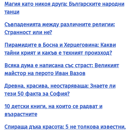
Магия като никоя друга: Българските народни
танци
Съвпаденията между различните религии:
Странност или не?
Пирамидите в Босна и Херцеговина: Какви
тайни крият и какъв е техният произход?
Всяка дума е написана със страст: Великият
майстор на перото Иван Вазов
Древна, красива, неостаряваща: Знаете ли
тези 50 факта за София?
10 детски книги, на които се радват и
възрастните
Спираща дъха красота: 5 не толкова известни,