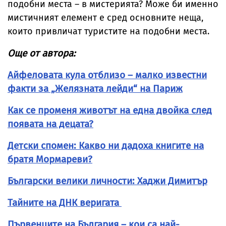
подобни места – в мистерията? Може би именно
мистичният елемент е сред основните неща,
които привличат туристите на подобни места.
Още от автора:
Айфеловата кула отблизо – малко известни
факти за „Желязната лейди“ на Париж
Как се променя животът на една двойка след
появата на децата?
Детски спомен: Какво ни дадоха книгите на
братя Мормареви?
Български велики личности: Хаджи Димитър
Тайните на ДНК веригата
Първенците на България – кои са най-