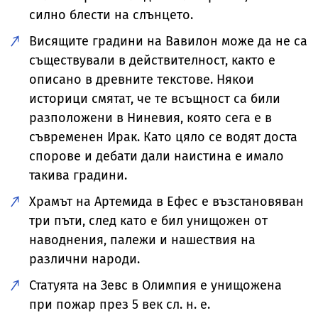
силно блести на слънцето.
Висящите градини на Вавилон може да не са
съществували в действителност, както е
описано в древните текстове. Някои
историци смятат, че те всъщност са били
разположени в Ниневия, която сега е в
съвременен Ирак. Като цяло се водят доста
спорове и дебати дали наистина е имало
такива градини.
Храмът на Артемида в Ефес е възстановяван
три пъти, след като е бил унищожен от
наводнения, палежи и нашествия на
различни народи.
Статуята на Зевс в Олимпия е унищожена
при пожар през 5 век сл. н. е.