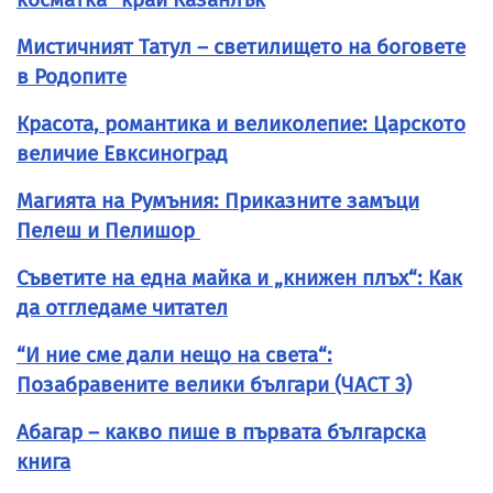
Мистичният Татул – светилището на боговете
в Родопите
Красота, романтика и великолепие: Царското
величие Евксиноград
Магията на Румъния: Приказните замъци
Пелеш и Пелишор
Съветите на една майка и „книжен плъх“: Как
да отгледаме читател
“И ние сме дали нещо на света“:
Позабравените велики българи (ЧАСТ 3)
Абагар – какво пише в първата българска
книга