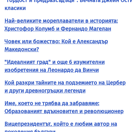
"Гордост и предразсъдъци": Вечната Джейн Ост
класики
Най-великите мореплаватели в историята:
Христофор Колумб и Фернандо Магелан
Човек или божество: Кой е Александър
Македонски?
"Идеалният град" и още 6 изумителни
изобретения на Леонардо да Винчи
Кой разкри тайните на подземието на Цербер
и други древногръцки легенди
Име, което не трябва да забравяме:
Образованият вдъхновител и революционер
Вицепрезидентът, който е любим автор на
поколения българи