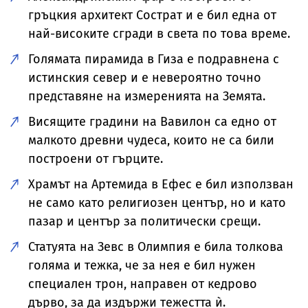
гръцкия архитект Сострат и е бил една от
най-високите сгради в света по това време.
Голямата пирамида в Гиза е подравнена с
истинския север и е невероятно точно
представяне на измеренията на Земята.
Висящите градини на Вавилон са едно от
малкото древни чудеса, които не са били
построени от гърците.
Храмът на Артемида в Ефес е бил използван
не само като религиозен център, но и като
пазар и център за политически срещи.
Статуята на Зевс в Олимпия е била толкова
голяма и тежка, че за нея е бил нужен
специален трон, направен от кедрово
дърво, за да издържи тежестта ѝ.