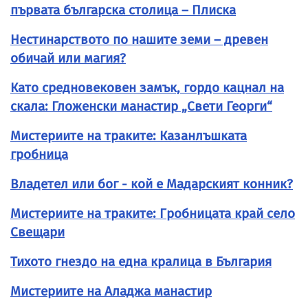
първата българска столица – Плиска
Нестинарството по нашите земи – древен
обичай или магия?
Като средновековен замък, гордо кацнал на
скала: Гложенски манастир „Свети Георги“
Мистериите на траките: Казанлъшката
гробница
Владетел или бог - кой е Мадарският конник?
Мистериите на траките: Гробницата край село
Свещари
Тихото гнездо на една кралица в България
Мистериите на Аладжа манастир