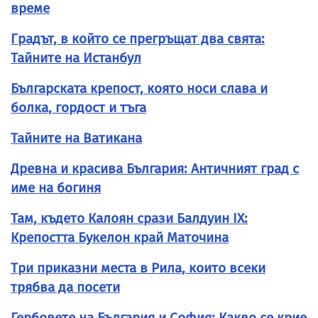
време
Градът, в който се прегръщат два свята:
Тайните на Истанбул
Българската крепост, която носи слава и
болка, гордост и тъга
Тайните на Ватикана
Древна и красива България: Античният град с
име на богиня
Там, където Калоян срази Балдуин IX:
Крепостта Букелон край Маточина
Три приказни места в Рила, които всеки
трябва да посети
Гербовете на България и София: Какво се крие