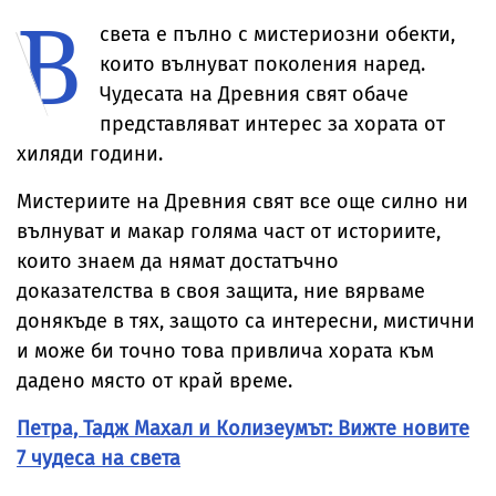
В
Брус Уилис след
невиждано
юбилея ѝ
досега явлен
света е пълно с мистериозни обекти,
които вълнуват поколения наред.
Чудесата на Древния свят обаче
представляват интерес за хората от
хиляди години.
Мистериите на Древния свят все още силно ни
вълнуват и макар голяма част от историите,
които знаем да нямат достатъчно
доказателства в своя защита, ние вярваме
донякъде в тях, защото са интересни, мистични
и може би точно това привлича хората към
дадено място от край време.
Петра, Тадж Махал и Колизеумът: Вижте новите
7 чудеса на света