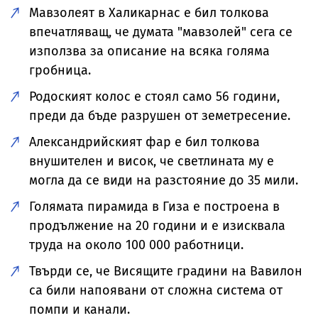
Мавзолеят в Халикарнас е бил толкова
впечатляващ, че думата "мавзолей" сега се
използва за описание на всяка голяма
гробница.
Родоският колос е стоял само 56 години,
преди да бъде разрушен от земетресение.
Александрийският фар е бил толкова
внушителен и висок, че светлината му е
могла да се види на разстояние до 35 мили.
Голямата пирамида в Гиза е построена в
продължение на 20 години и е изисквала
труда на около 100 000 работници.
Твърди се, че Висящите градини на Вавилон
са били напоявани от сложна система от
помпи и канали.