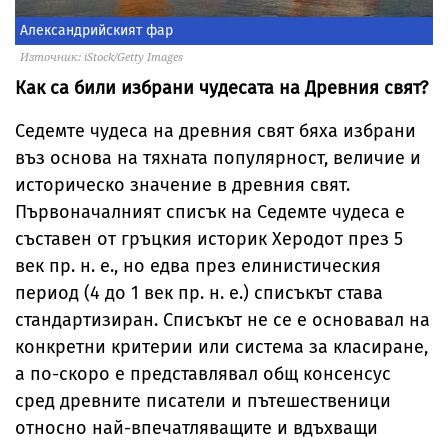
Александрийският фар
Източник: iStock/Getty Images
Как са били избрани чудесата на Древния свят?
Седемте чудеса на древния свят бяха избрани
въз основа на тяхната популярност, величие и
историческо значение в древния свят.
Първоначалният списък на Седемте чудеса е
съставен от гръцкия историк Херодот през 5
век пр. н. е., но едва през елинистическия
период (4 до 1 век пр. н. е.) списъкът става
стандартизиран. Списъкът не се е основавал на
конкретни критерии или система за класиране,
а по-скоро е представлявал общ консенсус
сред древните писатели и пътешественици
относно най-впечатляващите и вдъхващи