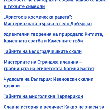
в техните символи
„Христос в космическа ракета“:
Мистериозната църква в село Добърско
Удивителни творения на природата: Ритлите,
Каменната сватба и Каменните гъби
Тайните на Белоградчишките скали
Мистериите на Странджа планина –
гробницата на египетската богиня Бастет
Чудесата на България: Ивановски скални
църкви
Тайните на многоликия Перперикон
Славна история и величие: Какво не знаем за