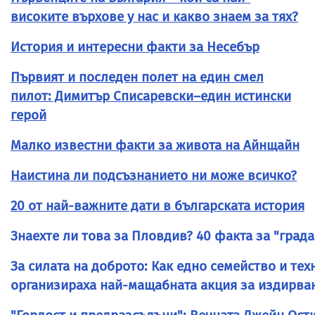
високите върхове у нас и какво знаем за тях?
История и интересни факти за Несебър
Първият и последен полет на един смел
пилот: Димитър Списаревски–един истински
герой
Малко известни факти за живота на Айнщайн
Наистина ли подсъзнанието ни може всичко?
20 от най-важните дати в българската история
Знаехте ли това за Пловдив? 40 факта за "града
За силата на доброто: Как едно семейство и те
организираха най-мащабната акция за издирван