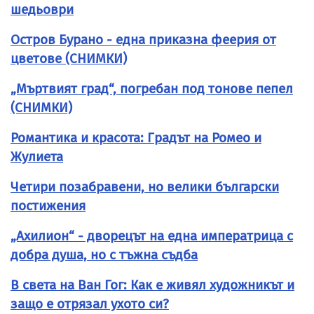
шедьоври
Остров Бурано - една приказна феерия от
цветове (СНИМКИ)
„Мъртвият град“, погребан под тонове пепел
(СНИМКИ)
Романтика и красота: Градът на Ромео и
Жулиета
Четири позабравени, но велики български
постижения
„Ахилион“ - дворецът на една императрица с
добра душа, но с тъжна съдба
В света на Ван Гог: Как е живял художникът и
защо е отрязал ухото си?