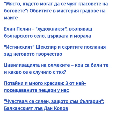
"Място, където могат да се чуят гласовете на
боговете": Обвитите в мистерия градове на
маите
Елин Пелин - "художникът", възпяващ
българското село, църквата и морала
"Истинският" Шекспир и скритите послания
зад неговото творчество
Цивилизацията на олмеките – кои са били те
и какво се е случило с тях?
Потайни и много красиви: 3 от най-
посещаваните пещери у нас
“Чувствам се силен, защото съм българин“:
Балканският лъв Дан Колов