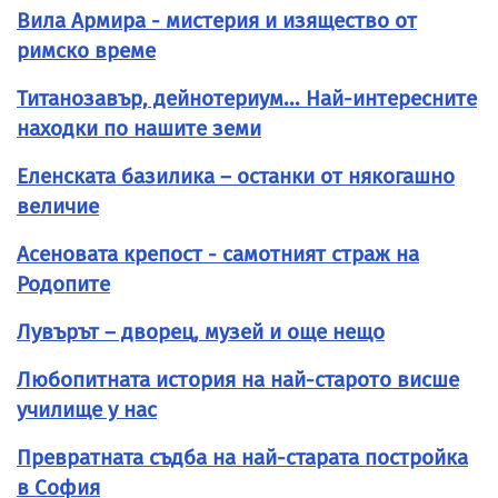
Вила Армира - мистерия и изящество от
римско време
Титанозавър, дейнотериум... Най-интересните
находки по нашите земи
Еленската базилика – останки от някогашно
величие
Асеновата крепост - самотният страж на
Родопите
Лувърът – дворец, музей и още нещо
Любопитната история на най-старото висше
училище у нас
Превратната съдба на най-старата постройка
в София