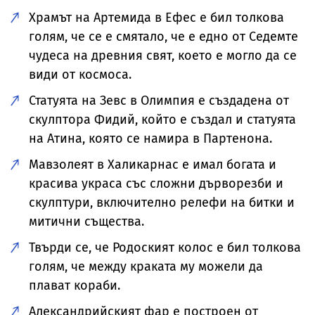
Храмът на Артемида в Ефес е бил толкова
голям, че се е смятало, че е едно от Седемте
чудеса на древния свят, което е могло да се
види от космоса.
Статуята на Зевс в Олимпия е създадена от
скулптора Фидий, който е създал и статуята
на Атина, която се намира в Партенона.
Мавзолеят в Халикарнас е имал богата и
красива украса със сложни дърворезби и
скулптури, включително релефи на битки и
митични същества.
Твърди се, че Родоският колос е бил толкова
голям, че между краката му можели да
плават кораби.
Александрийският фар е построен от