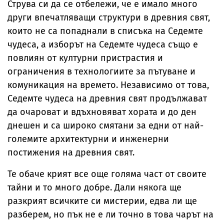
Струва си да се отбележи, че е имало много
други впечатляващи структури в древния свят,
които не са попаднали в списъка на Седемте
чудеса, а изборът на Седемте чудеса също е
повлиян от културни пристрастия и
ограничения в технологиите за пътуване и
комуникация на времето. Независимо от това,
Седемте чудеса на древния свят продължават
да очароват и вдъхновяват хората и до ден
днешен и са широко смятани за едни от най-
големите архитектурни и инженерни
постижения на древния свят.
Те обаче крият все още голяма част от своите
тайни и то много добре. Дали някога ще
разкрият всичките си мистерии, едва ли ще
разберем, но пък не е ли точно в това чарът на