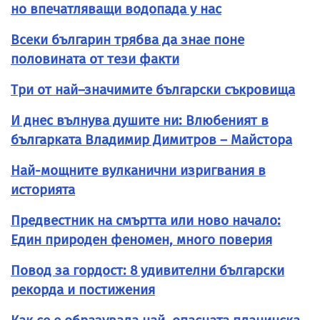
но впечатляващи водопада у нас
Всеки българин трябва да знае поне
половината от тези факти
Три от най–значимите български съкровища
И днес вълнува душите ни: Влюбеният в
българката Владимир Димитров – Майстора
Най-мощните вулканични изригвания в
историята
Предвестник на смъртта или ново начало:
Един природен феномен, много поверия
Повод за гордост: 8 удивителни български
рекорда и постижения