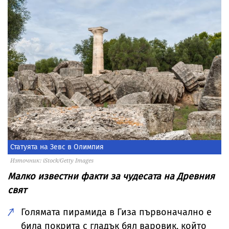
Статуята на Зевс в Олимпия
Източник: iStock/Getty Images
Малко известни факти за чудесата на Древния
свят
Голямата пирамида в Гиза първоначално е
била покрита с гладък бял варовик, който