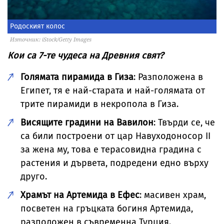
Родоският колос
Източник: iStock/Getty Images
Кои са 7-те чудеса на Древния свят?
Голямата пирамида в Гиза
: Разположена в
Египет, тя е най-старата и най-голямата от
трите пирамиди в некропола в Гиза.
Висящите градини на Вавилон
: Твърди се, че
са били построени от цар Навуходоносор II
за жена му, това е терасовидна градина с
растения и дървета, подредени едно върху
друго.
Храмът на Артемида в Ефес
: масивен храм,
посветен на гръцката богиня Артемида,
разположен в съвременна Турция.