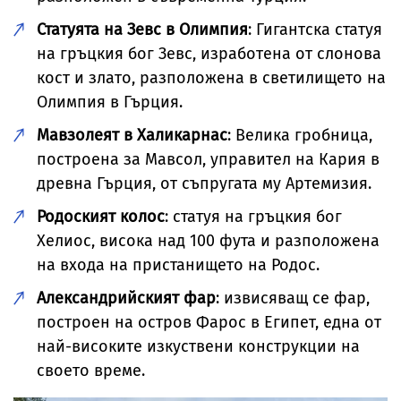
Статуята на Зевс в Олимпия
: Гигантска статуя
на гръцкия бог Зевс, изработена от слонова
кост и злато, разположена в светилището на
Олимпия в Гърция.
Мавзолеят в Халикарнас
: Велика гробница,
построена за Мавсол, управител на Кария в
древна Гърция, от съпругата му Артемизия.
Родоският колос
: статуя на гръцкия бог
Хелиос, висока над 100 фута и разположена
на входа на пристанището на Родос.
Александрийският фар
: извисяващ се фар,
построен на остров Фарос в Египет, една от
най-високите изкуствени конструкции на
своето време.