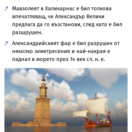
Мавзолеят в Халикарнас е бил толкова
впечатляващ, че Александър Велики
предлага да го възстанови, след като е бил
разшрушен.
Александрийският фар е бил разрушен от
няколко земетресения и най-накрая е
паднал в морето през 14 век сл. н. е.