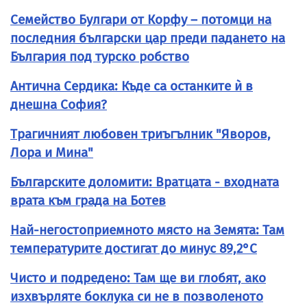
Семейство Булгари от Корфу – потомци на
последния български цар преди падането на
България под турско робство
Антична Сердика: Къде са останките ѝ в
днешна София?
Трагичният любовен триъгълник "Яворов,
Лора и Мина"
Българските доломити: Вратцата - входната
врата към града на Ботев
Най-негостоприемното място на Земята: Там
температурите достигат до минус 89,2°C
Чисто и подредено: Там ще ви глобят, ако
изхвърляте боклука си не в позволеното