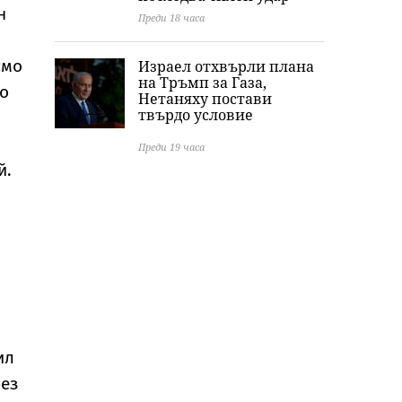
н
Преди 18 часа
смо
Израел отхвърли плана
на Тръмп за Газа,
но
Нетаняху постави
твърдо условие
Преди 19 часа
й.
ил
рез