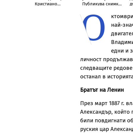
ворната
Кристиано
Публикува снимка
д
О
ска икона на
Роналдо отвърна
с „гаджето от
н
 Богородица в
на критиките към
Формула 1“ Люис
х
ктомври
рия
тялото ѝ
Хамилтън
л
най-зна
М
двигате
Владими
едни и 
личност продължава
следващите редове 
останал в историята
Братът на Ленин
През март 1887 г. в
Александър, който 
били повдигнати об
руския цар Алексан