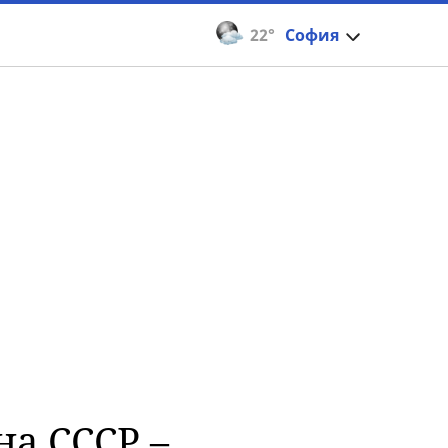
22°
София
на СССР –