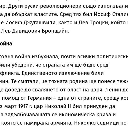
бир. Други руски революционери също използвали
а да объркат властите. Сред тях бил Йосиф Стали
 е Йосиф Джугашвили, както и Лев Троцки, който
л Лев Давидович Бронщайн.
война
товна война избухнала, почти всички политическ
или убедени, че страната им ще бъде сред
нфликта. Единственото изключение били
ин. Те смятали, че тяхната родина ще понесе теж
е доведе до свалянето от власт на царя. Ленин д
помощ от Германия – една от страните, срещу ко
 март 1917 г. цар Николай II бил принуден да
а задълбочаващата се икономическа криза и
в която се намирала армията. Няколко седмици по