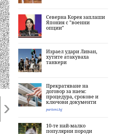
Северна Корея заплаши
Япония с "военни
опции"
Израел удари Ливан,
хутите атакуваха
танкери
Прекратяване на
договор за наем:
процедура, срокове и
ключови документи
pariteni.bg
Next
10-те най-малко
Проклятието на
Тони Стораро:
Патриарх Дан
популярни породи
Дрейк се завърна:
Песните са си
посрещна