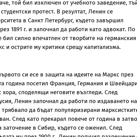
баче, той бил изключен от учебното заведение, тъ
 студентски протест. В резултат, Ленин се
рситета в Санкт Петербург, където завършил
ез 1891 г. и започнал да работи като адвокат. По
е бил силно впечатлен от творбите на германския
 и острите му критики срещу капитализма.
ървото си есе в защита на идеите на Маркс през
ата година посетил Франция, Германия и Швейцари
с хора, споделящи неговите възгледи. След
усия, Ленин започнал да работи по издаването на
о трябвало да бъдат популяризирани марксисткит
ван. След като прекарал повече от година в затво
а заточение в Сибир, където се оженил. След
ъдата му през 1900 г., Ленин получил разрешение 