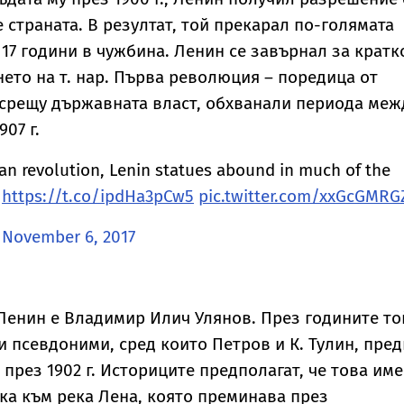
 страната. В резултат, той прекарал по-голямата
 17 години в чужбина. Ленин се завърнал за кратк
нето на т. нар. Първа революция – поредица от
 срещу държавната власт, обхванали периода меж
07 г.
ian revolution, Lenin statues abound in much of the
.
https://t.co/ipdHa3pCw5
pic.twitter.com/xxGcGMRG
)
November 6, 2017
Ленин е Владимир Илич Улянов. През годините то
 псевдоними, сред които Петров и К. Тулин, пред
 през 1902 г. Историците предполагат, че това име
ка към река Лена, която преминава през