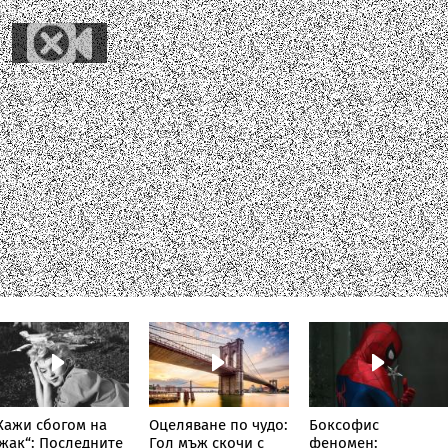
Кажи сбогом на
Оцеляване по чудо:
Боксофис
жак“: Последните
Гол мъж скочи с
феномен: