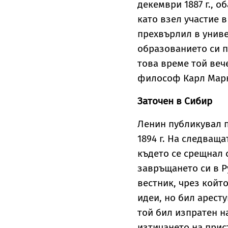
декември 1887 г., о
като взел участие в
прехвърлил в униве
образованието си пр
това време той веч
философ Карл Маркс
Заточен в Сибир
Ленин публикувал п
1894 г. На следващ
където се срещнал 
завръщането си в Р
вестник, чрез койт
идеи, но бил аресту
той бил изпратен н
изтичането на прис