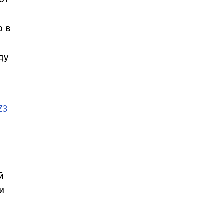
о в
ду
Z3
й
и