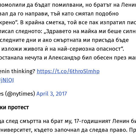
 помолили да бъдат помилвани, но братът на Лени
ал да го направи, тъй като смятал подобно
крено“. В крайна сметка, той все пак изпратил пи
аписал следното: „Здравето на майка ми беше сил
следните дни и ако смъртната ми присъда бъде
 изложи живота ѝ на най-сериозна опасност“.
 останала нечута и Александър бил обесен през ма
enin thinking?
https://t.co/6throSlmhp
UjNlOJ
es (@nytimes)
April 3, 2017
ски протест
а след смъртта на брат му, 17-годишният Ленин б
университет, където започнал да следва право. П