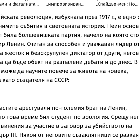
уми и фаталната
„импровизиран
„Спайдър-мен: Нов
ощ на
парашут“ от върха
ден“ с исторически
оливудската
на Бруклинския
дебют от $355
йската революция, избухнала през 1917 г., е едно 
егенда Мерилин
мост
милиона
чимите събития в световната история. Неин осно
онро
л била болшевишката партия, начело на която ст
р Ленин. Считан за способен и уважаван лидер о
за жесток и безскрупулен диктатор от други, него
 да бъде обект на разпалени дебати и до днес. В
може да научите повече за живота на човека,
 като създателя на СССР:
ластите арестували по-големия брат на Ленин,
по това време бил студент по зоология. Срещу не
винения за участие в заговор за убийството на
дър III. Някои от неговите съзаклятници се разка