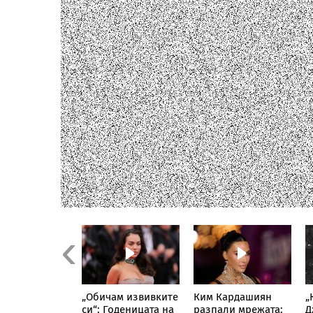
Previous
арх Даниил
„Обичам извивките
Ким Кардашиян
„
ещна
си“: Годеницата на
разпали мрежата:
Д