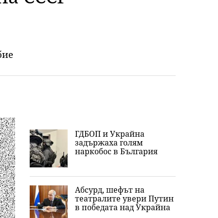
бие
ГДБОП и Украйна
задържаха голям
наркобос в България
Абсурд, шефът на
театралите увери Путин
в победата над Украйна