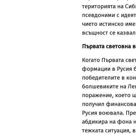
територията на Си
псевдоними с идеят
чието истинско име
всъщност се казва
Първата световна 
Когато Първата све
формации в Русия б
победителите в ко
болшевиките на Лен
поражение, което щ
получил финансова 
Русия воювала. През
абдикира на фона н
тежката ситуация, 