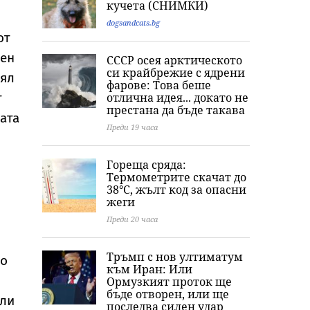
кучета (СНИМКИ)
Рапърът изгоря с 1
песни, истинската
чудотворната
милион долара
болка е друга
Хавайска икон
dogsandcats.bg
Света Богород
от
България
вен
СССР осея арктическото
си крайбрежие с ядрени
оял
фарове: Това беше
отлична идея... докато не
т
престана да бъде такава
вата
Преди 19 часа
Гореща сряда:
Термометрите скачат до
38°C, жълт код за опасни
жеги
Преди 20 часа
Тръмп с нов ултиматум
го
към Иран: Или
Ормузкият проток ще
бъде отворен, или ще
яли
последва силен удар