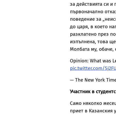
за действията си и
първоначално отказ
поведение за „неис
до царя, в което н
разклатено през по
изпълнена, това ще
Молбата му, обаче,
Opinion: What was L
pic.twitter.com/5j2F
— The New York Tim
Участник в студент
Само няколко месец
приет в Казанския 