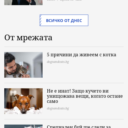
ВСИЧКО ОТ ДНЕС
От мрежата
5 причини да живеем с котка
dogsandcats.bg
Не е инат! Защо кучето ви
унищожава вещи, когато остане
само
dogsandcats.bg
Специален буй ще следи за