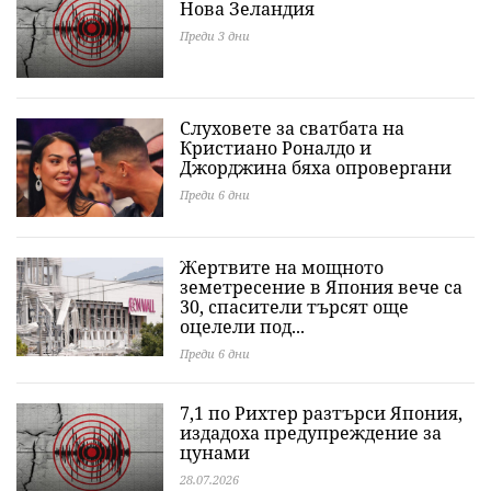
Нова Зеландия
Преди 3 дни
Слуховете за сватбата на
Кристиано Роналдо и
Джорджина бяха опровергани
Преди 6 дни
Жертвите на мощното
земетресение в Япония вече са
30, спасители търсят още
оцелели под...
Преди 6 дни
7,1 по Рихтер разтърси Япония,
издадоха предупреждение за
цунами
28.07.2026