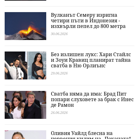
Вулканът Семеру изригна
четири пъти в Индонезия -
изхвърли пепел до 800 метра
30.06.2026
Без излишен лукс: Хари Стайлс
и Зоуи Кравиц планират тайна
сватба в Ню Орлиънс
29.06.2026
Сватба няма да има: Брад Пит
попари слуховете за брак с Инес
де Рамон
26.06.2026
Оливия Уайлд блесна на
червения килим на „Поканата“