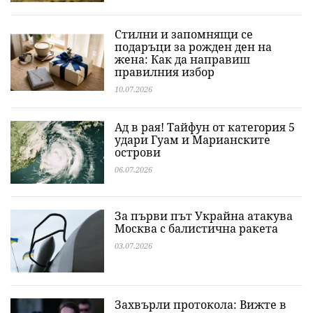
Стилни и запомнящи се
подаръци за рожден ден на
жена: Как да направиш
правилния избор
10.07.2026
Ад в рая! Тайфун от категория 5
удари Гуам и Марианските
острови
06.07.2026
За първи път Украйна атакува
Москва с балистична ракета
03.07.2026
Захвърли протокола: Вижте в