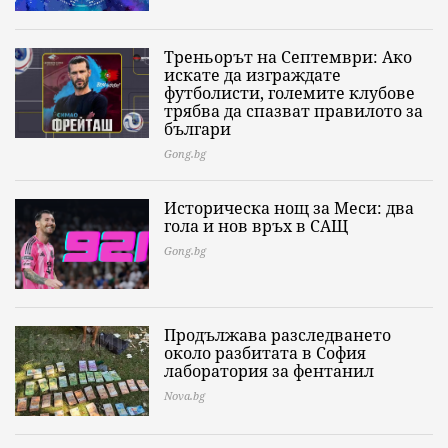
Треньорът на Септември: Ако
искате да изграждате
футболисти, големите клубове
трябва да спазват правилото за
българи
Gong.bg
Историческа нощ за Меси: два
гола и нов връх в САЩ
Gong.bg
Продължава разследването
около разбитата в София
лаборатория за фентанил
Nova.bg