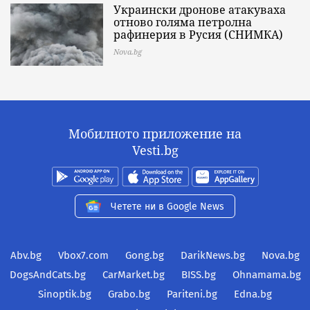
Украински дронове атакуваха
отново голяма петролна
рафинерия в Русия (СНИМКА)
Nova.bg
Мобилното приложение на
Vesti.bg
Четете ни в Google News
Abv.bg
Vbox7.com
Gong.bg
DarikNews.bg
Nova.bg
DogsAndCats.bg
CarMarket.bg
BISS.bg
Ohnamama.bg
Sinoptik.bg
Grabo.bg
Pariteni.bg
Edna.bg