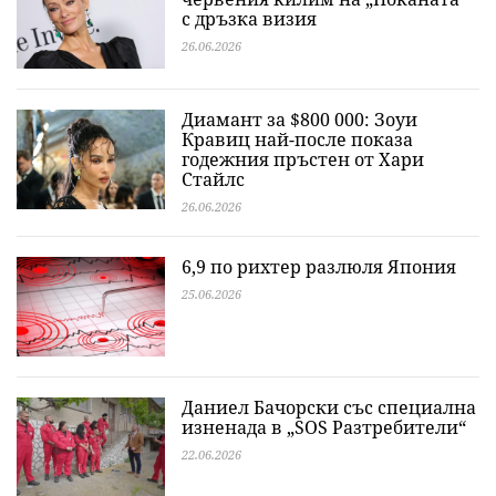
с дръзка визия
26.06.2026
Диамант за $800 000: Зоуи
Кравиц най-после показа
годежния пръстен от Хари
Стайлс
26.06.2026
6,9 по рихтер разлюля Япония
25.06.2026
Даниел Бачорски със специална
изненада в „SOS Разтребители“
22.06.2026