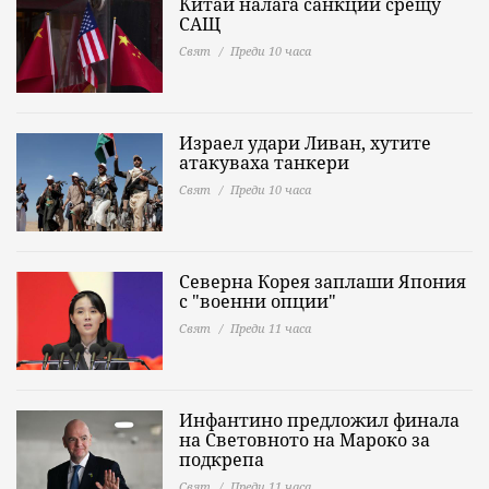
Китай налага санкции срещу
САЩ
Свят
Преди 10 часа
Израел удари Ливан, хутите
атакуваха танкери
Свят
Преди 10 часа
Северна Корея заплаши Япония
с "военни опции"
Свят
Преди 11 часа
Инфантино предложил финала
на Световното на Мароко за
подкрепа
Свят
Преди 11 часа