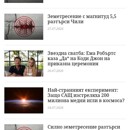
Земетресение с магнитуд 5,5
разтърси Чили
27.07.2026
Звездна сватба: Ема Робъртс
каза „Да“ на Коди Джон на
приказна церемония
26.07.2026
Най-странният експеримент:
Защо САЩ изстреляха 200
милиона медни игли в космоса?
24.07.2026
Силно земетресение разтърси