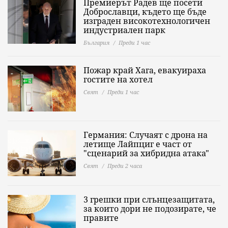
Премиерът Радев ще посети
Доброславци, където ще бъде
изграден високотехнологичен
индустриален парк
България
Преди 1 час
Пожар край Хага, евакуираха
гостите на хотел
Свят
Преди 1 час
Германия: Случаят с дрона на
летище Лайпциг е част от
"сценарий за хибридна атака"
Свят
Преди 2 часа
3 грешки при слънцезащитата,
за които дори не подозирате, че
правите