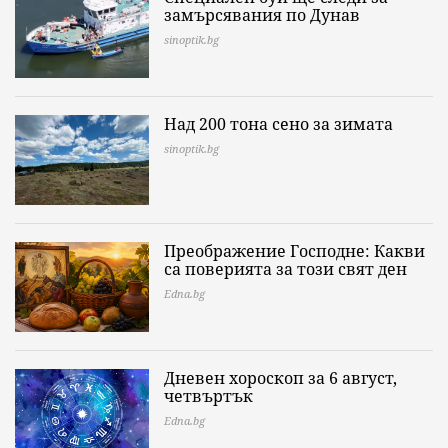
замърсявания по Дунав
sinoptik.bg
Над 200 тона сено за зимата
sinoptik.bg
Преображение Господне: Какви
са поверията за този свят ден
Edna.bg
Дневен хороскоп за 6 август,
четвъртък
Edna.bg