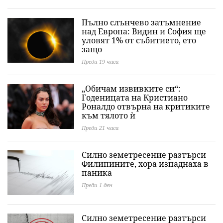
Пълно слънчево затъмнение
над Европа: Видин и София ще
уловят 1% от събитието, ето
защо
Преди 19 часа
„Обичам извивките си“:
Годеницата на Кристиано
Роналдо отвърна на критиките
към тялото ѝ
Преди 21 часа
Силно земетресение разтърси
Филипините, хора изпаднаха в
паника
Преди 1 ден
Силно земетресение разтърси