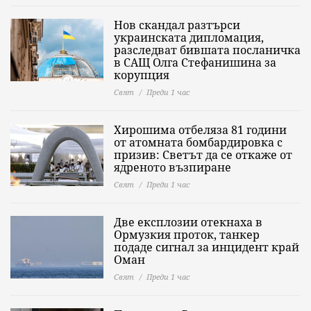
Нов скандал разтърси
украинската дипломация,
разследват бившата посланичка
в САЩ Олга Стефанишина за
корупция
Свят
Преди 1 час
Хирошима отбеляза 81 години
от атомната бомбардировка с
призив: Светът да се откаже от
ядреното възпиране
Свят
Преди 1 час
Две експлозии отекнаха в
Ормузкия проток, танкер
подаде сигнал за инцидент край
Оман
Свят
Преди 1 час