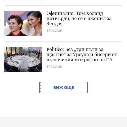
Официално: Том Холанд
потвърди, че се е оженил за
Зендая
17.06.2026
Politico: Без „три пъти за
щастие“ за Урсула и бисери от
включения микрофон на Г-7
17.06.2026
ВИЖ ОЩЕ