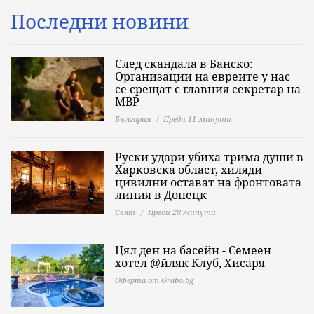
Последни новини
След скандала в Банско:
Организации на евреите у нас
се срещат с главния секретар на
МВР
България
Преди 11 минути
Руски удари убиха трима души в
Харковска област, хиляди
цивилни остават на фронтовата
линия в Донецк
Свят
Преди 28 минути
Цял ден на басейн - Семеен
хотел @йляк Клуб, Хисаря
Оферта от Grabo.bg