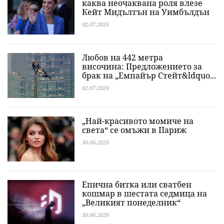
каква неочаквана роля влезе
Кейт Мидълтън на Уимбълдън
02.07.2026
Любов на 442 метра
височина: Предложението за
брак на „Емпайър Стейт&ldquo...
02.07.2026
„Най-красивото момиче на
света“ се омъжи в Париж
30.06.2026
Епична битка или сватбен
кошмар в шестата седмица на
„Великият понеделник“
30.06.2026