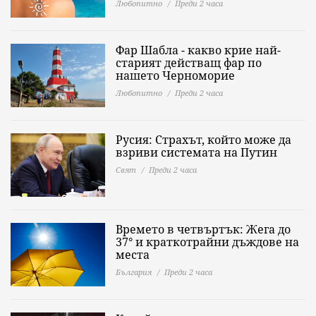
Любопитно
Преди 2 часа
Фар Шабла - какво крие най-
старият действащ фар по
нашето Черноморие
Любопитно
Преди 2 часа
Русия: Страхът, който може да
взриви системата на Путин
Свят
Преди 2 часа
Времето в четвъртък: Жега до
37° и краткотрайни дъждове на
места
България
Преди 2 часа