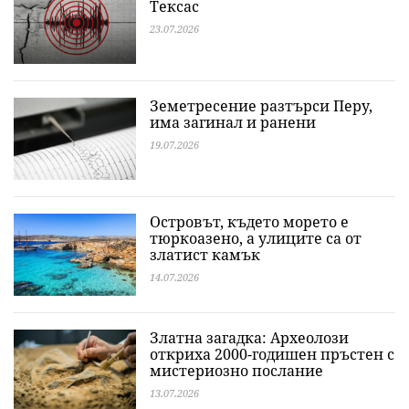
Тексас
23.07.2026
Земетресение разтърси Перу,
има загинал и ранени
19.07.2026
Островът, където морето е
тюркоазено, а улиците са от
златист камък
14.07.2026
Златна загадка: Археолози
откриха 2000-годишен пръстен с
мистериозно послание
13.07.2026