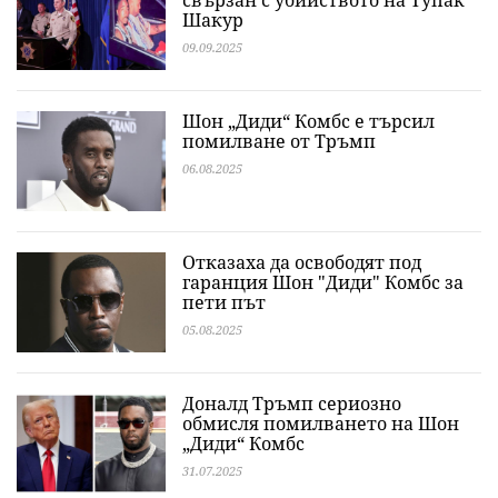
свързан с убийството на Тупак
Шакур
09.09.2025
Шон „Диди“ Комбс е търсил
помилване от Тръмп
06.08.2025
Отказаха да освободят под
гаранция Шон "Диди" Комбс за
пети път
05.08.2025
Доналд Тръмп сериозно
обмисля помилването на Шон
„Диди“ Комбс
31.07.2025