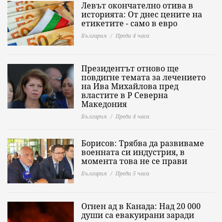
Левът окончателно отива в
историята: Oт днес цените на
етикетите - само в евро
България
Преди 4 часа
Президентът отново ще
повдигне темата за лечението
на Ива Михайлова пред
властите в Р Северна
Македония
България
Преди 4 часа
Борисов: Трябва да развиваме
военната си индустрия, в
момента това не се прави
България
Преди 5 часа
Огнен ад в Канада: Над 20 000
души са евакуирани заради