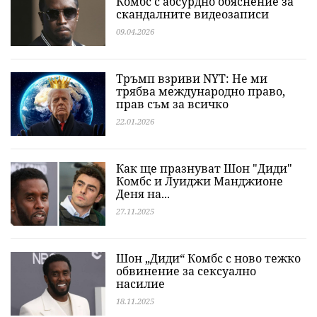
Комбс с абсурдно обяснение за
скандалните видеозаписи
09.04.2026
Тръмп взриви NYT: Не ми
трябва международно право,
прав съм за всичко
22.01.2026
Как ще празнуват Шон "Диди"
Комбс и Луиджи Манджионе
Деня на...
27.11.2025
Шон „Диди“ Комбс с ново тежко
обвинение за сексуално
насилие
18.11.2025