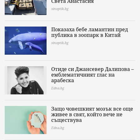
Света Анастасия
sinoptik.bg
Показаха бебе ламантин пред
публика в зоопарк в Китай
sinoptik.bg
Отиде си Джансевер Далипова –
емблематичният глас на
арабеска
Edna.bg
Защо човешкият мозък все още
живее в свят, който вече не
съществува
Edna.bg