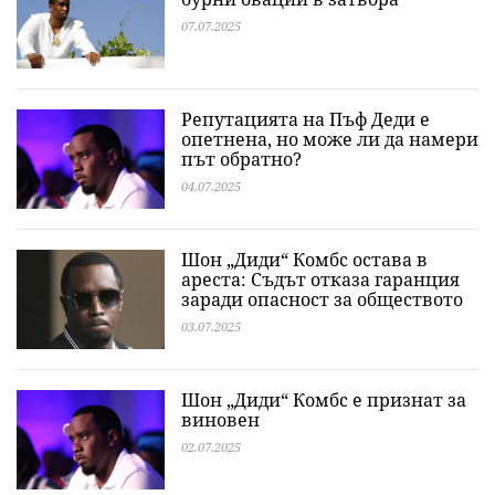
07.07.2025
Репутацията на Пъф Деди е
опетнена, но може ли да намери
път обратно?
04.07.2025
Шон „Диди“ Комбс остава в
ареста: Съдът отказа гаранция
заради опасност за обществото
03.07.2025
Шон „Диди“ Комбс е признат за
виновен
02.07.2025