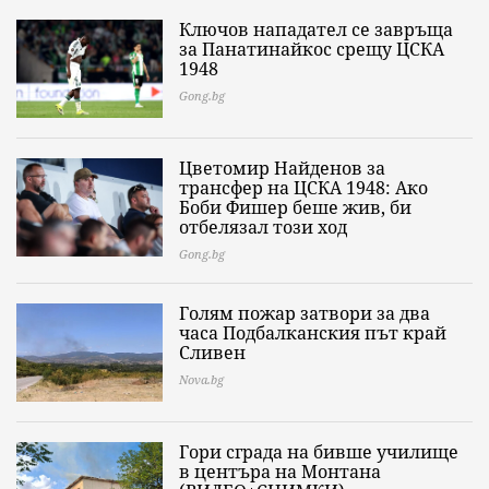
Ключов нападател се завръща
за Панатинайкос срещу ЦСКА
1948
Gong.bg
Цветомир Найденов за
трансфер на ЦСКА 1948: Ако
Боби Фишер беше жив, би
отбелязал този ход
Gong.bg
Голям пожар затвори за два
часа Подбалканския път край
Сливен
Nova.bg
Гори сграда на бивше училище
в центъра на Монтана