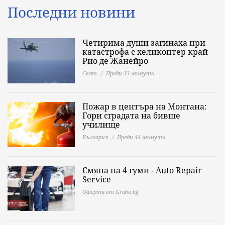
Последни новини
Четирима души загинаха при
катастрофа с хеликоптер край
Рио де Жанейро
Свят
Преди 33 минути
Пожар в центъра на Монтана:
Гори сградата на бивше
училище
България
Преди 44 минути
Смяна на 4 гуми - Auto Repair
Service
Оферта от Grabo.bg