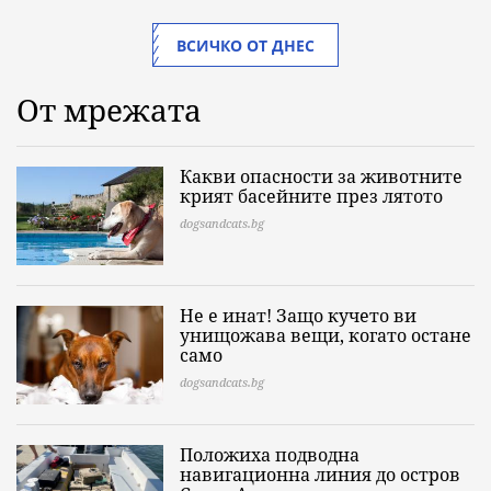
ВСИЧКО ОТ ДНЕС
От мрежата
Какви опасности за животните
крият басейните през лятото
dogsandcats.bg
Не е инат! Защо кучето ви
унищожава вещи, когато остане
само
dogsandcats.bg
Положиха подводна
навигационна линия до остров