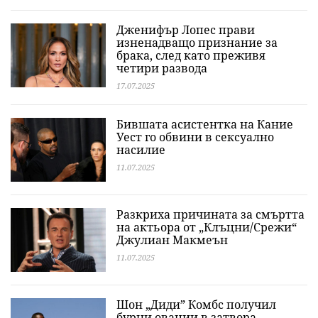
Дженифър Лопес прави
изненадващо признание за
брака, след като преживя
четири развода
17.07.2025
Бившата асистентка на Кание
Уест го обвини в сексуално
насилие
11.07.2025
Разкриха причината за смъртта
на актьора от „Клъцни/Срежи“
Джулиан Макмеън
11.07.2025
Шон „Диди” Комбс получил
бурни овации в затвора