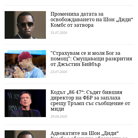
Промениха датата за
освобождаването на Шон „Диди“
Комбс от затвора
31.07.2026
"Страхувам се и моля Бог за
помощ": Смущаващи разкрития
от Джъстин Бийбър
23.07.2026
Кодът „86 47“: Съдят бившия
директор на ФБР за заплаха
срещу Тръмп със съобщение от
миди
29.04.2026
Адвокатите на Шон „Диди“