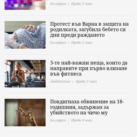
България
Преди 3 часа
Протест във Варна в защита на
родилката, загубила бебето си
дни преди раждането
България
Преди 3 часа
3-те най-важни неща, които да
направите при първо влизане
във фитнеса
Любопитно
Преди 3 часа
Повдигнаха обвинение на 18-
годишния, задържан за
убийството на чичо му
България
Преди 4 часа