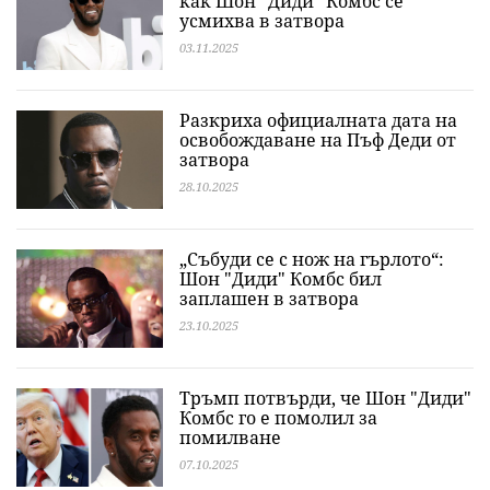
как Шон "Диди" Комбс се
усмихва в затвора
03.11.2025
Разкриха официалната дата на
освобождаване на Пъф Деди от
затвора
28.10.2025
„Събуди се с нож на гърлото“:
Шон "Диди" Комбс бил
заплашен в затвора
23.10.2025
Тръмп потвърди, че Шон "Диди"
Комбс го е помолил за
помилване
07.10.2025