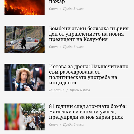
пожар
Свят
Преди 5 часа
Бомбени атаки белязаха първия
ден от управлението на новия
президент на Колумбия
Свят
Преди 6 часа
Йотова за дрона: Изключително
съм разочарована от
политическата употреба на
инцидента
България
Преди 6 часа
81 години след атомната бомба:
Нагасаки си спомни ужаса,
предупреди за нов ядрен риск
Свят
Преди 6 часа