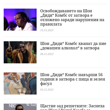
Освобождаването на Шон
„Диди“ Комбс от затвора е
отложено заради нарушения на
правилата
13.11.2025
Шон „Диди“ Комбс хванат да пие
„домашен алкохол“ в затвора
08.11.2025
Шон „Диди“ Комбс навърши 56
години в затвора с пица и зелен
фасул
05.11.2025
Щастие зад решетките: Заснеха