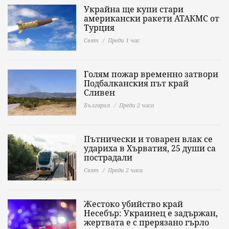
Украйна ще купи стари
американски ракети АТАКМС от
Турция
Свят
Преди 1 час
Голям пожар временно затвори
Подбалканския път край
Сливен
България
Преди 2 часа
Пътнически и товарен влак се
удариха в Хърватия, 25 души са
пострадали
Свят
Преди 2 часа
Жестоко убийство край
Несебър: Украинец е задържан,
жертвата е с прерязано гърло