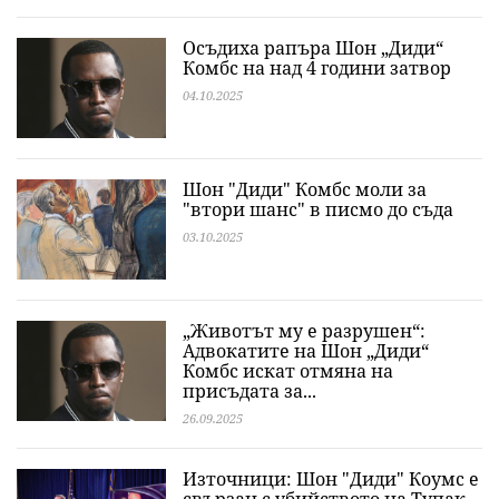
Осъдиха рапъра Шон „Диди“
Комбс на над 4 години затвор
04.10.2025
​Шон "Диди" Комбс моли за
"втори шанс" в писмо до съда
03.10.2025
„Животът му е разрушен“:
Адвокатите на Шон „Диди“
Комбс искат отмяна на
присъдата за...
26.09.2025
Източници: Шон "Диди" Коумс е