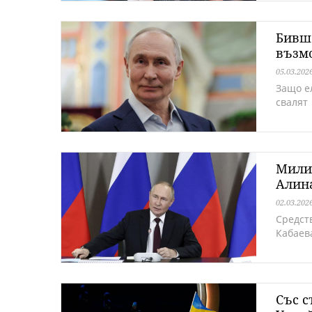
Бивш 
възм
05.03.202
Защо ел
свалят
Милио
Алина
02.03.202
Средст
Кабаев
Със с