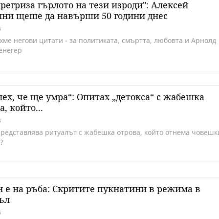
регриза гърлото на тези изроди": Алексей
ни щеше да навърши 50 години днес
6
хме негови цитати - за политиката, смъртта, любовта и Арнолд
енегер
ех, че ще умра“: Опитах „детокса“ с жабешка
а, който...
6
представлява ритуалът с жабешка отрова, който отнема човешк
?
 е на ръба: Скритите пукнатини в режима в
ъл
6