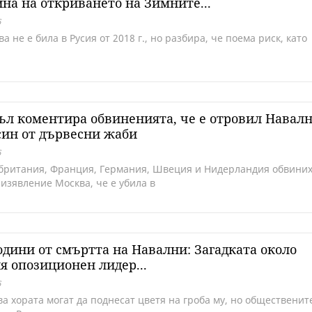
на на откриването на Зимните...
6
а не е била в Русия от 2018 г., но разбира, че поема риск, като
л коментира обвиненията, че е отровил Навал
син от дървесни жаби
6
британия, Франция, Германия, Швеция и Нидерландия обвини
 изявление Москва, че е убила в
одини от смъртта на Навални: Загадката около
я опозиционен лидер...
6
а хората могат да поднесат цветя на гроба му, но общественит