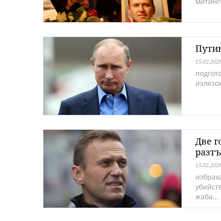
митинг
Путин
15.02.202
подгот
излязох
Две г
разт
15.02.202
избрах
убийст
жаба...