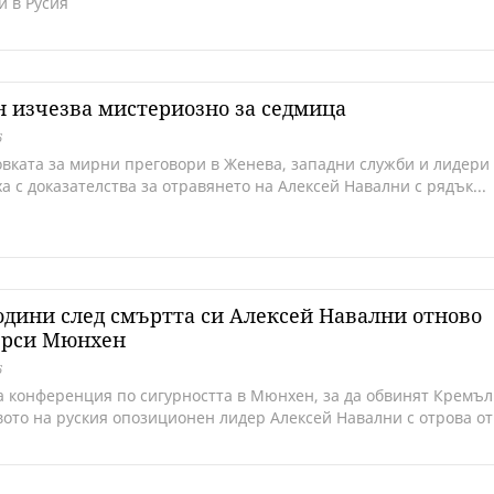
и в Русия
 изчезва мистериозно за седмица
6
овката за мирни преговори в Женева, западни служби и лидери
а с доказателства за отравянето на Алексей Навални с рядък...
одини след смъртта си Алексей Навални отново
ърси Мюнхен
6
а конференция по сигурността в Мюнхен, за да обвинят Кремъл
вото на руския опозиционен лидер Алексей Навални с отрова от