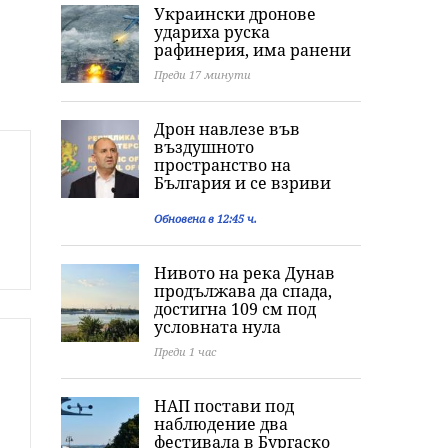
Украински дронове
удариха руска
рафинерия, има ранени
Преди 17 минути
Дрон навлезе във
въздушното
пространство на
България и се взриви
Обновена в 12:45 ч.
Нивото на река Дунав
продължава да спада,
достигна 109 см под
условната нула
Преди 1 час
НАП постави под
наблюдение два
фестивала в Бургаско