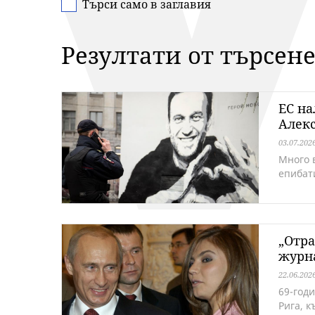
Търси само в заглавия
Резултати от търсен
ЕС на
Алек
03.07.202
Много 
епибат
„Отра
журна
22.06.202
69-год
Рига, 