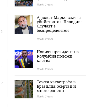
Преди 2 часа
Адвокат Марковски за
убийството в Пловдив:
Случаят е
безпрецедентен
 ѝ
Преди 2 часа
Новият президент на
Колумбия положи
клетва
,
Преди 2 часа
Тежка катастрофа в
щи
Бразилия, жертви и
много ранени
Преди 2 часа