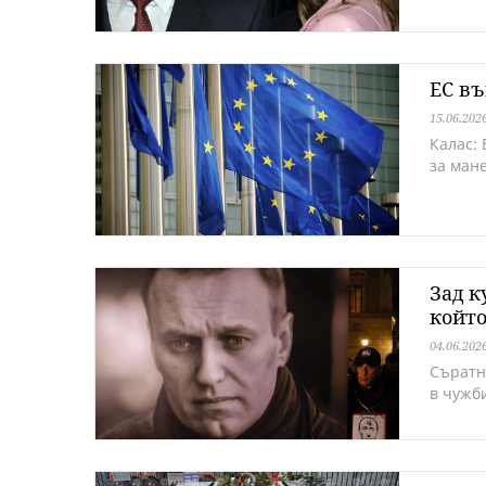
ЕС въ
15.06.202
Калас:
за ман
Зад к
който
04.06.202
Съратн
в чужб