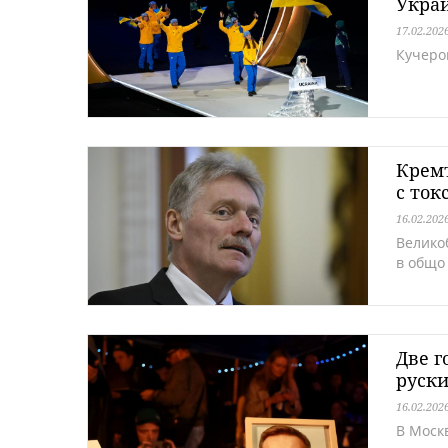
Украй
17.02.202
Кучеров
Кремъ
с ток
16.02.202
Велико
в общо
Две г
руски
16.02.202
В Москв