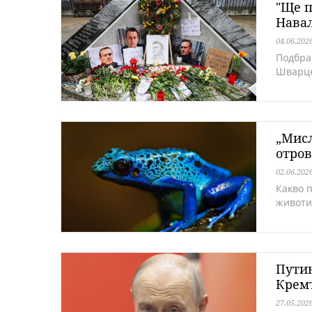
"Ще п
Навал
04.06.202
Подбра
Шварц
„Мисл
отров
02.06.202
Какво 
животи
Путин
Крем
27.05.202