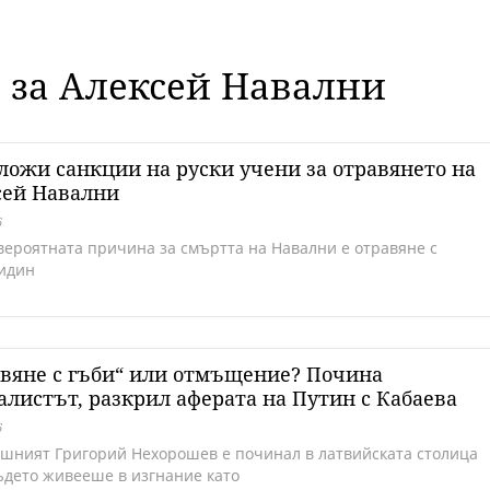
е за Алексей Навални
ложи санкции на руски учени за отравянето на
сей Навални
6
вероятната причина за смъртта на Навални е отравяне с
идин
вяне с гъби“ или отмъщение? Почина
листът, разкрил аферата на Путин с Кабаева
6
ишният Григорий Нехорошев е починал в латвийската столица
където живееше в изгнание като