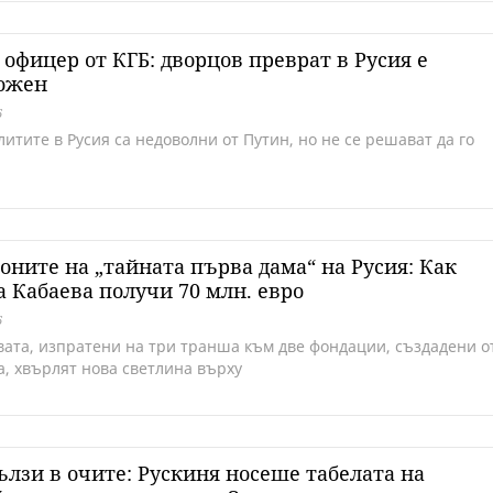
офицер от КГБ: дворцов преврат в Русия е
ожен
6
итите в Русия са недоволни от Путин, но не се решават да го
ните на „тайната първа дама“ на Русия: Как
 Кабаева получи 70 млн. евро
6
вата, изпратени на три транша към две фондации, създадени о
а, хвърлят нова светлина върху
ълзи в очите: Рускиня носеше табелата на