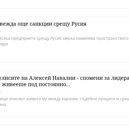
вежда още санкции срещу Русия
6
 Всяка предприета срещу Русия мярка намалява пространството
еври
улисите на Алексей Навални - спомени за лидера
 живееше под постоянно...
6
ици описват живота му между караоке, съдебни процеси и сре
ина