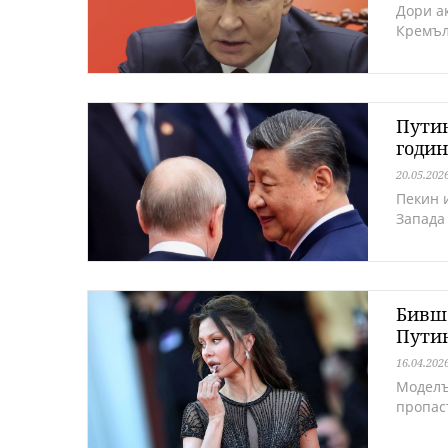
Дори а
Кремъл
Путин
годин
20.05.202
Пекин 
Запада
Бивше
Путин
16.04.202
Моделъ
пропас