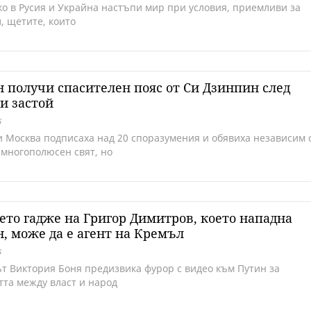
ко в Русия и Украйна настъпи мир при условия, приемливи за
, щетите, които
 получи спасителен пояс от Си Дзинпин след
и застой
6
и Москва подписаха над 20 споразумения и обявиха независим 
 многополюсен свят, но
то гадже на Григор Димитров, което нападна
, може да е агент на Кремъл
6
т Виктория Боня предизвика фурор с видео към Путин за
тта между власт и народ