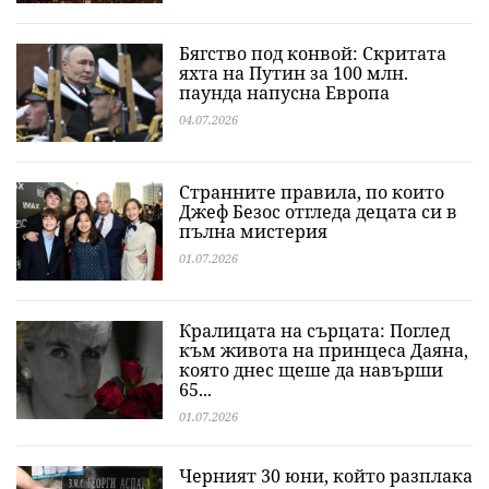
Бягство под конвой: Скритата
яхта на Путин за 100 млн.
паунда напусна Европа
04.07.2026
Странните правила, по които
Джеф Безос отгледа децата си в
пълна мистерия
01.07.2026
Кралицата на сърцата: Поглед
към живота на принцеса Даяна,
която днес щеше да навърши
65...
01.07.2026
Черният 30 юни, който разплака