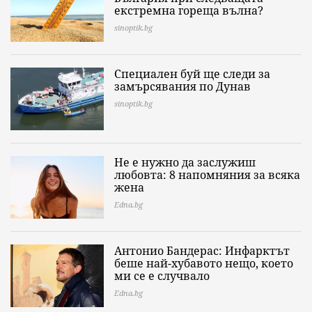
екстремна гореща вълна?
sinoptik.bg
Специален буй ще следи за
замърсявания по Дунав
sinoptik.bg
Не е нужно да заслужиш
любовта: 8 напомняния за всяка
жена
Edna.bg
Антонио Бандерас: Инфарктът
беше най-хубавото нещо, което
ми се е случвало
Edna.bg