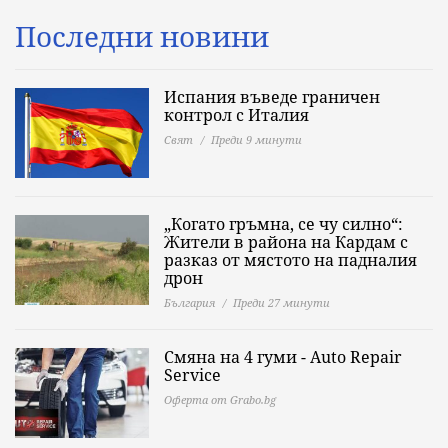
Последни новини
Испания въведе граничен
контрол с Италия
Свят
Преди 9 минути
„Когато гръмна, се чу силно“:
Жители в района на Кардам с
разказ от мястото на падналия
дрон
България
Преди 27 минути
Смяна на 4 гуми - Auto Repair
Service
Оферта от Grabo.bg