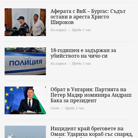
Аферата с ВиК – Бургас: Съдът
остави в ареста Христо
Широков
България
Преди 1 час
18-годишен е задържан за
убийството на чичо си
България
Преди 1 час
Обрат в Унгария: Партията на
Петер Мадяр номинира Андраш
Бака за президент
Свят
Преди 1 час
Инцидент край бреговете на
Оман: Удариха кораб със снаряд,