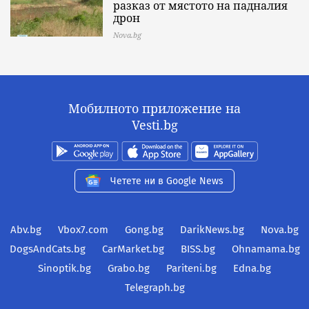
разказ от мястото на падналия
дрон
Nova.bg
Мобилното приложение на
Vesti.bg
Четете ни в Google News
Abv.bg
Vbox7.com
Gong.bg
DarikNews.bg
Nova.bg
DogsAndCats.bg
CarMarket.bg
BISS.bg
Ohnamama.bg
Sinoptik.bg
Grabo.bg
Pariteni.bg
Edna.bg
Telegraph.bg