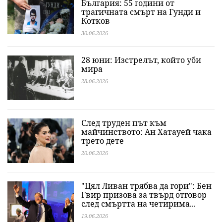
България: 55 години от
трагичната смърт на Гунди и
Котков
30.06.2026
28 юни: Изстрелът, който уби
мира
28.06.2026
След труден път към
майчинството: Ан Хатауей чака
трето дете
20.06.2026
"Цял Ливан трябва да гори": Бен
Гвир призова за твърд отговор
след смъртта на четирима...
19.06.2026