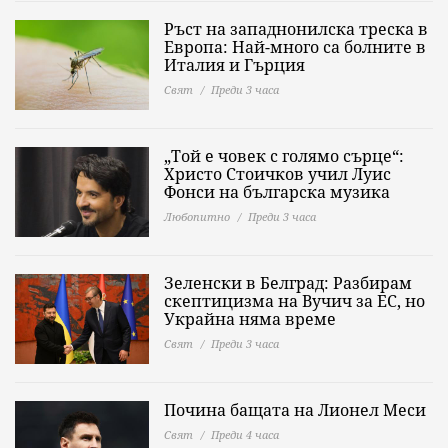
Ръст на западнонилска треска в
Европа: Най-много са болните в
Италия и Гърция
Свят
Преди 3 часа
„Той е човек с голямо сърце“:
Христо Стоичков учил Луис
Фонси на българска музика
Любопитно
Преди 3 часа
Зеленски в Белград: Разбирам
скептицизма на Вучич за ЕС, но
Украйна няма време
Свят
Преди 3 часа
Почина бащата на Лионел Меси
Свят
Преди 4 часа