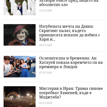
затвори очите пред лицето на
абсолютно зло
11.07.2026
Изгубената мечта на Даяна:
Скритият палат, където
принцесата искаше да избяга с
Хари и...
09.07.2026
Ослепителна и бременна: Ан
Хатауей показа коремчето си на
премиера в Лондон
07.07.2026
Мистерия в Иран: Трима синове
погребват Хаменей, къде е
Моджтаба?
05.07.2026