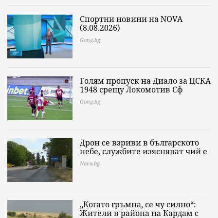
Спортни новини на NOVA
(8.08.2026)
Gong.bg
Голям пропуск на Диало за ЦСКА
1948 срещу Локомотив Сф
Gong.bg
Дрон се взриви в българското
небе, службите изясняват чий е
Nova.bg
„Когато гръмна, се чу силно“:
Жители в района на Кардам с