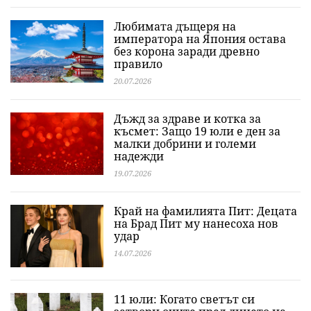
Любимата дъщеря на
императора на Япония остава
без корона заради древно
правило
20.07.2026
Дъжд за здраве и котка за
късмет: Защо 19 юли е ден за
малки добрини и големи
надежди
19.07.2026
Край на фамилията Пит: Децата
на Брад Пит му нанесоха нов
удар
14.07.2026
11 юли: Когато светът си