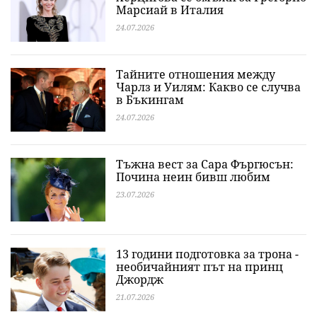
Марсиай в Италия
24.07.2026
Тайните отношения между
Чарлз и Уилям: Какво се случва
в Бъкингам
24.07.2026
Тъжна вест за Сара Фъргюсън:
Почина неин бивш любим
23.07.2026
13 години подготовка за трона -
необичайният път на принц
Джордж
21.07.2026