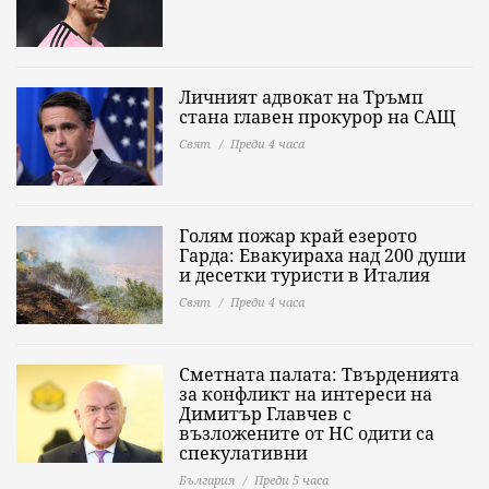
Личният адвокат на Тръмп
стана главен прокурор на САЩ
Свят
Преди 4 часа
Голям пожар край езерото
Гарда: Евакуираха над 200 души
и десетки туристи в Италия
Свят
Преди 4 часа
Сметната палата: Твърденията
за конфликт на интереси на
Димитър Главчев с
възложените от НС одити са
спекулативни
България
Преди 5 часа