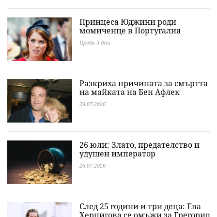
Принцеса Юджини роди
момиченце в Португалия
Преди 3 дни
Разкриха причината за смъртта
на майката на Бен Афлек
29.07.2026
26 юли: Злато, предателство и
удушен император
26.07.2026
След 25 години и три деца: Ева
Херцигова се омъжи за Грегорио