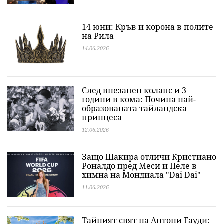
14 юни: Кръв и корона в полите
на Рила
14.06.2026
След внезапен колапс и 3
години в кома: Почина най-
образованата тайландска
принцеса
12.06.2026
Защо Шакира отличи Кристиано
Роналдо пред Меси и Пеле в
химна на Мондиала "Dai Dai"
11.06.2026
Тайният свят на Антони Гауди: