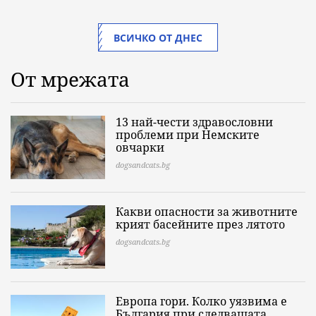
ВСИЧКО ОТ ДНЕС
От мрежата
13 най-чести здравословни
проблеми при Немските
овчарки
dogsandcats.bg
Какви опасности за животните
крият басейните през лятото
dogsandcats.bg
Европа гори. Колко уязвима е
България при следващата