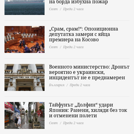
на борда избухна пожар
Свят
Преди 2 часа
„Срам, срам!“: Опозиционна
депутатка замери с яйца
премиера на Косово
Свят
Преди 2 часа
Военното министерство: Дронът
вероятно е украински,
инцидентът не е преднамерен
България
Преди 2 часа
Тайфунът „Долфин“ удари
Япония: Ранени, хиляди без ток
и отменени полети
Свят
Преди 2 часа