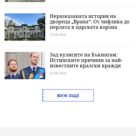
Неразказаната история на
двореца „Врана“: От чифлика до
перлата в царската корона
03.06.2026
Зад кулисите на Бъкингам:
Истинските причини за най-
известните кралски вражди
02.06.2026
ВИЖ ОЩЕ