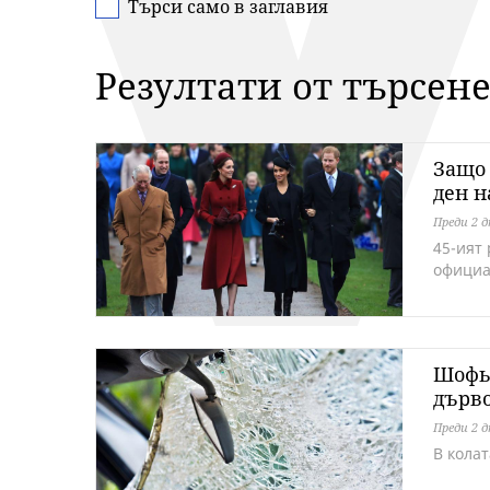
Търси само в заглавия
Резултати от търсене
Защо 
ден 
Преди 2 
45-ият
официа
Шофьо
дърво
Преди 2 
В кола