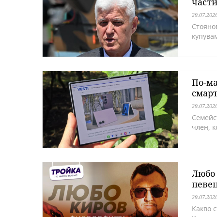
част
29.07.202
Стояно
купува
По-ма
смар
29.07.202
Семейс
член, к
Любо 
певе
29.07.202
Какво 