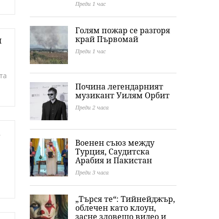
Преди 1 час
Голям пожар се разгоря
край Първомай
и
Преди 1 час
та
Почина легендарният
музикант Уилям Орбит
Преди 2 часа
а
Военен съюз между
Турция, Саудитска
Арабия и Пакистан
Преди 3 часа
„Търся те“: Тийнейджър,
облечен като клоун,
засне зловещо видео и