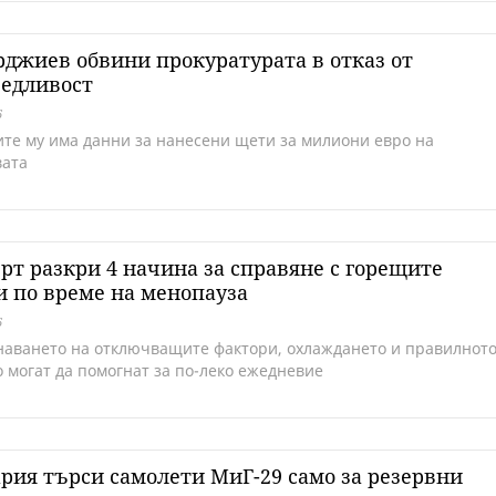
джиев обвини прокуратурата в отказ от
ведливост
6
ите му има данни за нанесени щети за милиони евро на
ата
рт разкри 4 начина за справяне с горещите
 по време на менопауза
6
наването на отключващите фактори, охлаждането и правилнот
о могат да помогнат за по-леко ежедневие
рия търси самолети МиГ-29 само за резервни