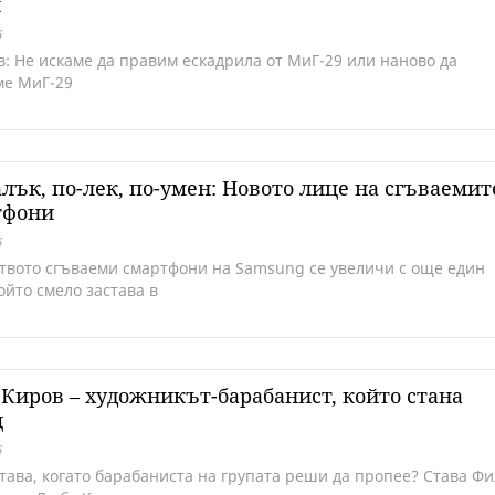
и
6
в: Не искаме да правим ескадрила от МиГ-29 или наново да
ме МиГ-29
лък, по-лек, по-умен: Новото лице на сгъваемит
тфони
6
твото сгъваеми смартфони на Samsung се увеличи с още един
ойто смело застава в
Киров – художникът-барабанист, който стана
ц
6
става, когато барабаниста на групата реши да пропее? Става Фи