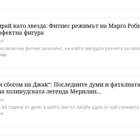
рай като звезда: Фитнес режимът на Марго Роб
рфектна фигура
дни
кво включва фитнес режимът, на който звездата разчита за своя
рма
 сбогом на Джак“: Последните думи и фаталнат
а холивудската легенда Мерилин...
дни
64 години от деня, в който светът загуби една от най-големите
ни