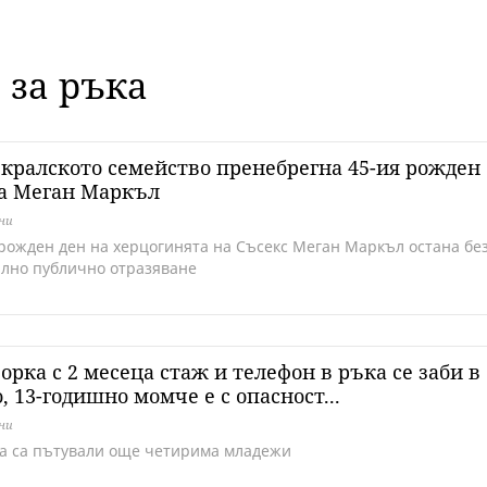
 за ръка
кралското семейство пренебрегна 45-ия рожден
на Меган Маркъл
дни
 рожден ден на херцогинята на Съсекс Меган Маркъл остана бе
лно публично отразяване
рка с 2 месеца стаж и телефон в ръка се заби в
, 13-годишно момче е с опасност...
дни
та са пътували още четирима младежи