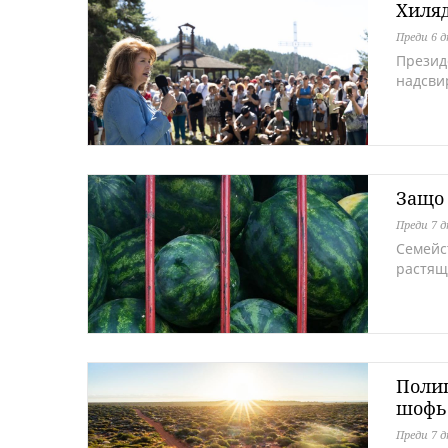
Хиляд
Преди 6 
Презид
надсви
Защо 
Преди 7 
Семейс
растящ
Полиц
шофь
Преди 7 