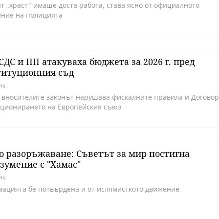
т „храст“ имаше доста работа, става ясно от официалното
ние на полицията
СДС и ПП атакуваха бюджета за 2026 г. пред
титуционния съд
дни
 вносителите законът нарушава фискалните правила и Догово
кционирането на Европейския съюз
 разоръжаване: Съветът за мир постигна
зумение с "Хамас"
дни
ацията бе потвърдена и от ислямисткото движение