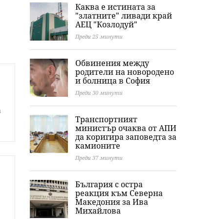
Каква е истината за
"златните" ливади край
АЕЦ "Козлодуй"
Преди 25 минути
Обвинения между
родители на новородено
и болница в София
Преди 30 минути
з
Транспортният
министър очаква от АПИ
да коригира заповедта за
камионите
Преди 37 минути
България с остра
реакция към Северна
Македония за Ива
Михайлова