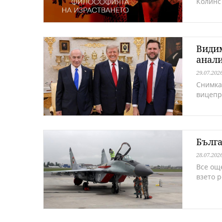
Колинс
Видим
анали
29.07.202
Снимка
вицепр
Бълга
28.07.202
Все ощ
взето 