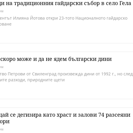
и на традиционния гайдарски събор в село Гела
дни
ентът Илияна Йотова откри 23-тото Националното гайдарско
рване
скоро може и да не ядем български дини
дни
тво Петрови от Свиленград произвежда дини от 1992 г., но след
ите разходи, природните щети
ай се дегизира като храст и залови 74 разсеяни
ори
дни