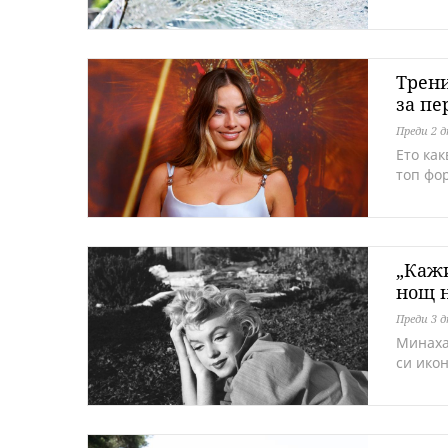
Трени
за пе
Преди 2 
Ето ка
топ фо
„Кажи
нощ н
Преди 3 
Минаха 
си ико