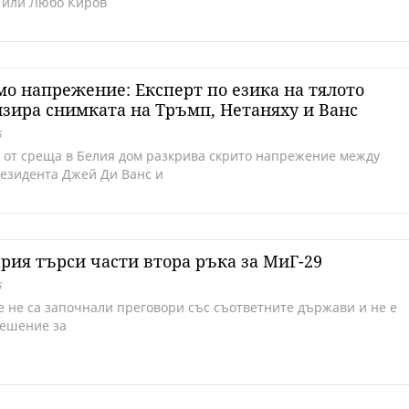
 или Любо Киров
о напрежение: Експерт по езика на тялото
зира снимката на Тръмп, Нетаняху и Ванс
6
 от среща в Белия дом разкрива скрито напрежение между
езидента Джей Ди Ванс и
рия търси части втора ръка за МиГ-29
6
е не са започнали преговори със съответните държави и не е
решение за