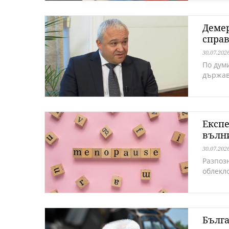
Демер
спра
30.07.202
По дум
държав
Експе
вълни
30.07.202
Разпоз
облекл
Бълга