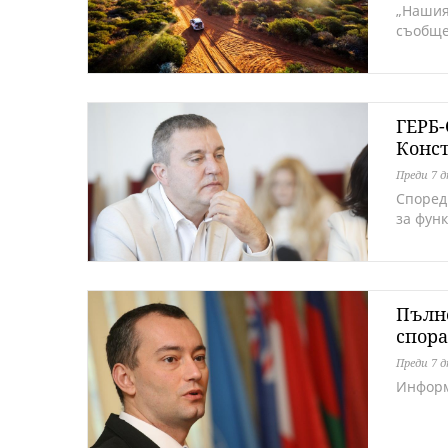
„Нашия
съобще
ГЕРБ-
Конс
Преди 7 
Според
за фун
Пълно
спора
Преди 7 
Информ