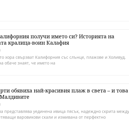
алифорния получи името си? Историята на
ата кралица-воин Калафия
6
то хора свързват Калифорния със слънце, плажове и Холивуд.
а обаче знаят, че името на
рти обявиха най-красивия плаж в света – и това
 Малдивите
6
ла представлява уединена ивица пясък, надеждно скрита межд
тяващи варовикови скали и измивана от перфектно