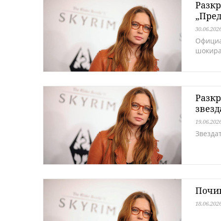
Разкр
„Пред
30.06.202
Официа
шокира
Разкр
звезд
19.06.202
Звездат
Почин
18.06.202