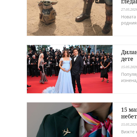
гледа
27.05.202
Новата
родния
Дилан
дете
15.05.202
Популя
изнена
15 ма
небет
15.05.202
Вижте к