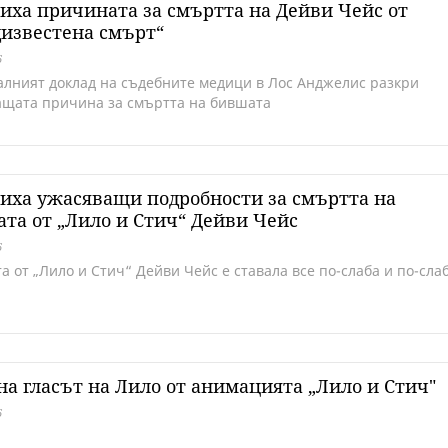
иха причината за смъртта на Дейви Чейс от
известена смърт“
6
лният доклад на съдебните медици в Лос Анджелис разкри
щата причина за смъртта на бившата
иха ужасяващи подробности за смъртта на
ата от „Лило и Стич“ Дейви Чейс
6
а от „Лило и Стич“ Дейви Чейс е ставала все по-слаба и по-сла
а гласът на Лило от анимацията „Лило и Стич"
6