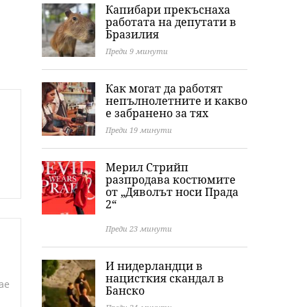
Капибари прекъснаха
работата на депутати в
Бразилия
Преди 9 минути
Как могат да работят
непълнолетните и какво
е забранено за тях
Преди 19 минути
Мерил Стрийп
разпродава костюмите
от „Дяволът носи Прада
2“
Преди 23 минути
И нидерландци в
нацисткия скандал в
ае
Банско