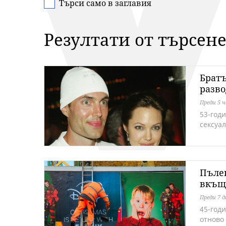
Търси само в заглавия
Резултати от търсене
Братъ
разво
Преди 5 ч
53-год
сексуа
Пълен
вкъщи
Преди 7 
45-годи
отново