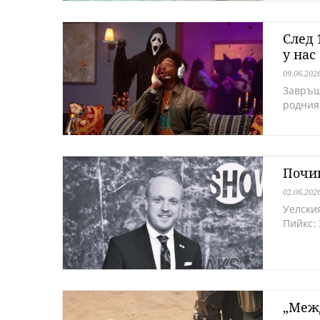
След 
у нас
09.06.202
Завръщ
родния
Почин
02.06.202
Уелския
Пийкс:
„Межд