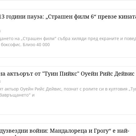
13 години пауза: „Страшен филм 6“ превзе кинат
6
ането на „Страшен филм“ събра хиляди пред екраните и пове
 боксофис. Близо 40 000
а актьорът от "Туин Пийкс" Оуейн Рийс Дейвис
6
т актьор Оуейн Рийс Дейвис, познат с ролите си в култовия „Т
 Завръщането“ и
узвездни войни: Мандалореца и Грогу“ е най-