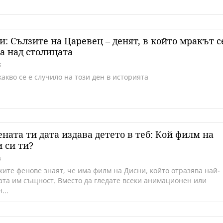
и: Сълзите на Царевец – денят, в който мракът с
а над столицата
6
акво се е случило на този ден в историята
ната ти дата издава детето в теб: Кой филм на
 си ти?
6
ките фенове знаят, че има филм на Дисни, който отразява най-
ата им същност. Вместо да гледате всеки анимационен или
...