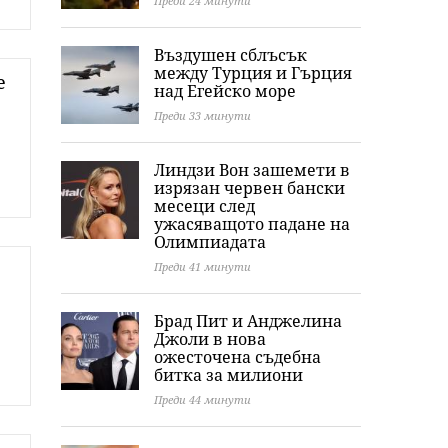
Преди 24 минути
Въздушен сблъсък
между Турция и Гърция
е
над Егейско море
Преди 33 минути
Линдзи Вон зашемети в
изрязан червен бански
месеци след
ужасяващото падане на
Олимпиадата
Преди 41 минути
Брад Пит и Анджелина
Джоли в нова
ожесточена съдебна
битка за милиони
Преди 44 минути