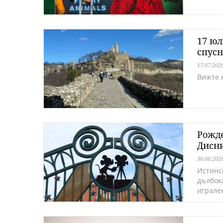
17 юл
спусн
17.07.202
Вижте к
Рожде
Дисни
30.06.202
Истинс
дълбок
игрален