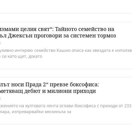
измами целия свят“: Тайното семейство на
л Джексън проговори за системен тормоз
6
лузивно интервю семейство Кашио описа как звездата е използв
 си като щит, докато
лът носи Прада 2“ превзе боксофиса:
метяващ дебют и милиони приходи
6
жението на култовата лента оглави боксофиса с приходи от 233
олара, изпреварвайки мюзикъла за