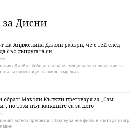
 за Дисни
т на Анджелина Джоли разкри, че е гей след
да със съпругата си
аса
ишният Джеймс Хейвън направи емоционално признание за
лната си ориентация на живо в мрежата
 обрат: Маколи Кълкин преговаря за „Сам
“, но този път капаните са за него
дни
шният актьор преговаря с Disney за нов филм, в който да изигр
 Кевин