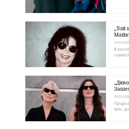
„Той 
Майкъ
12.05.202
В екск
славата
„Дяво
Заше
04.05.202
Продъл
млн. д