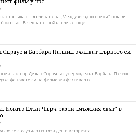
ният филм у нас
6
 фантастика от вселената на „Междузвездни войни“ оглави
 боксофис. В челната тройка влизат още
 Спраус и Барбара Палвин очакват първото си
6
рният актьор Дилан Спраус и супермоделът Барбара Палвин
даха феновете си на филмовия фестивал в
й: Когато Елън Чърч разби „мъжкия свят“ в
о
6
акво се е случило на този ден в историята