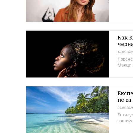
Как К
черн
16.06.202
Повече
Малцин
Експе
не са
09.06.202
Енталу
зашеме