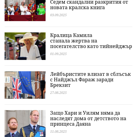
Седем скандални разкрития от
новата кралска книга
03.09.2025
Кралица Камила
станала жертва на
посегателство като тийнейджър
01.09.2025
Лейбъристите влизат в сблъсък
с Найджъл Фараж заради
Брекзит
27.08.2025
Защо Хари и Уилям няма да
наследят дома от детството на
принцеса Даяна
11.08.2025