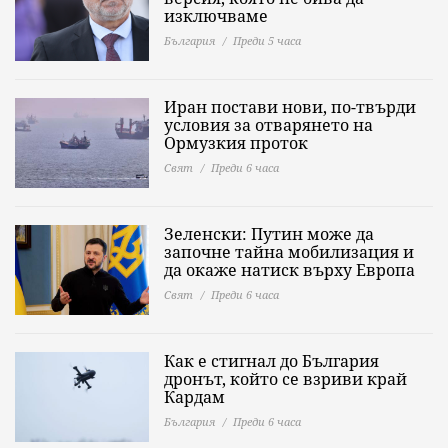
изключваме
България
Преди 5 часа
Иран постави нови, по-твърди
условия за отварянето на
Ормузкия проток
Свят
Преди 6 часа
Зеленски: Путин може да
започне тайна мобилизация и
да окаже натиск върху Европа
Свят
Преди 6 часа
Как е стигнал до България
дронът, който се взриви край
Кардам
България
Преди 6 часа