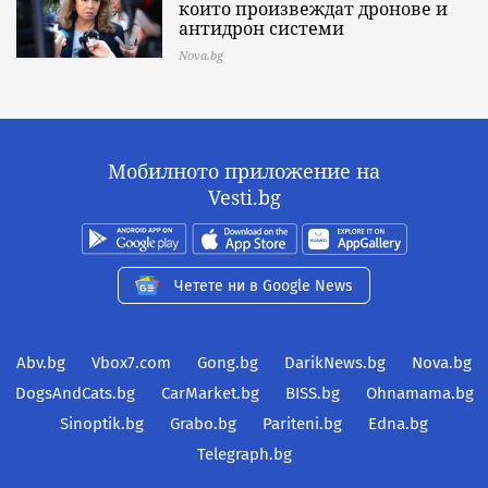
които произвеждат дронове и
антидрон системи
Nova.bg
Мобилното приложение на
Vesti.bg
Четете ни в Google News
Abv.bg
Vbox7.com
Gong.bg
DarikNews.bg
Nova.bg
DogsAndCats.bg
CarMarket.bg
BISS.bg
Ohnamama.bg
Sinoptik.bg
Grabo.bg
Pariteni.bg
Edna.bg
Telegraph.bg