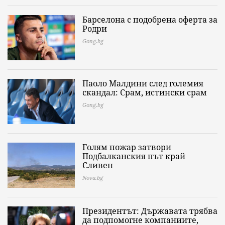
Барселона с подобрена оферта за
Родри
Gong.bg
Паоло Малдини след големия
скандал: Срам, истински срам
Gong.bg
Голям пожар затвори
Подбалканския път край
Сливен
Nova.bg
Президентът: Държавата трябва
да подпомогне компаниите,