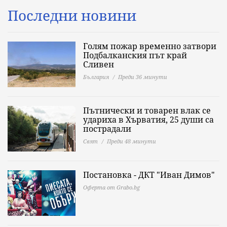
Последни новини
Голям пожар временно затвори
Подбалканския път край
Сливен
България
Преди 36 минути
Пътнически и товарен влак се
удариха в Хърватия, 25 души са
пострадали
Свят
Преди 48 минути
Постановка - ДКТ "Иван Димов"
Оферта от Grabo.bg