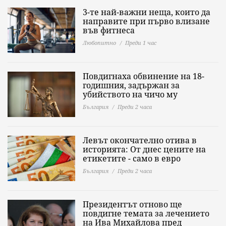
3-те най-важни неща, които да
направите при първо влизане
във фитнеса
Любопитно
Преди 1 час
Повдигнаха обвинение на 18-
годишния, задържан за
убийството на чичо му
България
Преди 2 часа
Левът окончателно отива в
историята: Oт днес цените на
етикетите - само в евро
България
Преди 2 часа
Президентът отново ще
повдигне темата за лечението
на Ива Михайлова пред