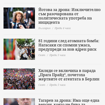
Йотова за дрона: Изключително
съм разочарована от
политическата употреба на
инцидента
България
Преди 4 часа
81 години след атомната бомба:
Нагасаки си спомни ужаса,
предупреди за нов ядрен риск
Свят
Преди 5 часа
Хиляди се включиха в парада
„Прага Прайд“, почетоха
жертвите от атентата в Берлин
Свят
Преди 5 часа
Тагарев за дрона: Има още една
версия, която не бива да