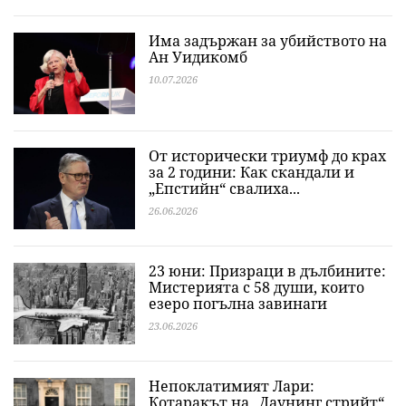
Има задържан за убийството на
Ан Уидикомб
10.07.2026
От исторически триумф до крах
за 2 години: Как скандали и
„Епстийн“ свалиха...
26.06.2026
23 юни: Призраци в дълбините:
Мистерията с 58 души, които
езеро погълна завинаги
23.06.2026
Непоклатимият Лари:
Котаракът на „Даунинг стрийт“