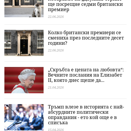
ще посрещне седми британски
премиер
22.06.2026
Колко британски премиери се
смениха през последните десет
години?
22.06.2026
„Скръбта е цената на любовта“:
Вечните послания на Елизабет
II, която днес щеше да...
21.04.2026
Тръмп влезе в историята с най-
абсурдните политически
оправдания - ето кой още е в
списъка
15.04.2026