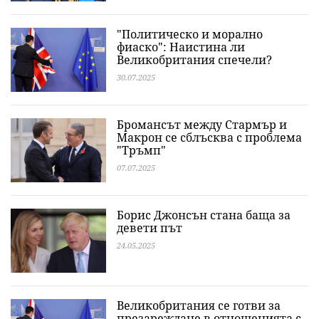
"Политическо и морално
фиаско": Наистина ли
Великобритания спечели?
30.07.2025
Бромансът между Стармър и
Макрон се сблъсква с проблема
"Тръмп"
07.07.2025
Борис Джонсън стана баща за
девети път
24.05.2025
Великобритания се готви за
презареждане в отношенията с