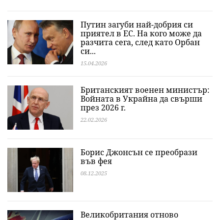
Путин загуби най-добрия си
приятел в ЕС. На кого може да
разчита сега, след като Орбан
си...
15.04.2026
Британският военен министър:
Войната в Украйна да свърши
през 2026 г.
22.02.2026
Борис Джонсън се преобрази
във фея
08.12.2025
Великобритания отново