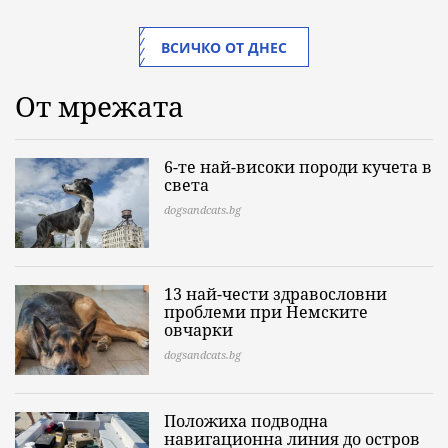
ВСИЧКО ОТ ДНЕС
От мрежата
6-те най-високи породи кучета в
света
dogsandcats.bg
13 най-чести здравословни
проблеми при Немските
овчарки
dogsandcats.bg
Положиха подводна
навигационна линия до остров