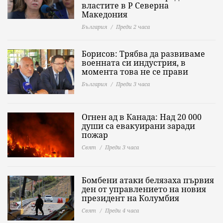
властите в Р Северна
Македония
България
Преди 2 часа
Борисов: Трябва да развиваме
военната си индустрия, в
момента това не се прави
България
Преди 3 часа
Огнен ад в Канада: Над 20 000
души са евакуирани заради
пожар
Свят
Преди 3 часа
Бомбени атаки белязаха първия
ден от управлението на новия
президент на Колумбия
Свят
Преди 4 часа