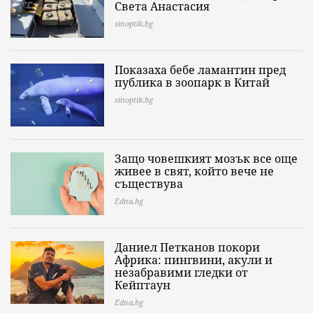
Света Анастасия
sinoptik.bg
Показаха бебе ламантин пред
публика в зоопарк в Китай
sinoptik.bg
Защо човешкият мозък все още
живее в свят, който вече не
съществува
Edna.bg
Даниел Петканов покори
Африка: пингвини, акули и
незабравими гледки от
Кейптаун
Edna.bg