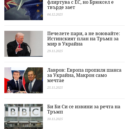
флиртува с ЕС, но Брюксел е
твърде зает
04.12.2025
Печелете пари, а не воювайте:
Истинският план на Тръмп за
мир в Украйна
29.11.2025
Лавров: Европа пропиля шанса
за Украйна, Макрон само
мечтае
25.11.2025
Би Би Си се извини за речта на
Тръмп
10.11.2025