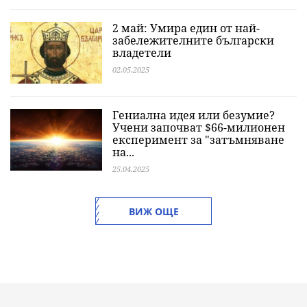
2 май: Умира един от най-
забележителните български
владетели
02.05.2025
Гениална идея или безумие?
Учени започват $66-милионен
експеримент за "затъмняване
на...
25.04.2025
ВИЖ ОЩЕ