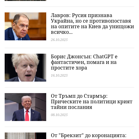
Лавров: Русия признава
Украйна, но се противопоставя
на опитите на Киев да унищожи
всичко...
26.10.2025
Борис Джонсън: ChatGPT е
фантастичен, помага и на
простите хора
16.10.2025
От Тръмп до Стармър:
Прическите на политици крият
тайни послания
08.10.2025
От "Брекзит" до коронацията: