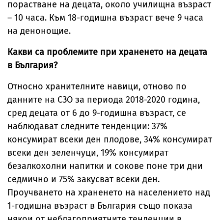
порастване на децата, около училищна възраст
– 10 часа. Към 18-годишна възраст вече 9 часа
на денонощие.
Какви са проблемите при храненето на децата
в България?
Относно хранителните навици, отново по
данните на СЗО за периода 2018-2020 година,
сред децата от 6 до 9-годишна възраст, се
наблюдават следните тенденции: 37%
консумират всеки ден плодове, 34% консумират
всеки ден зеленчуци, 19% консумират
безалкохолни напитки и сокове поне три дни
седмично и 75% закусват всеки ден.
Проучването на храненето на населението над
1-годишна възраст в България също показа
някои от неблагоприятните тенденции в