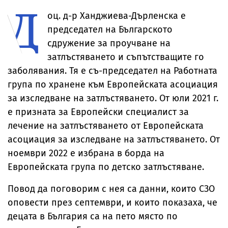
Д
коментираха
поскъпване 
инцидента
храните от
оц. д-р Ханджиева-Дърленска е
септември
председател на Българското
сдружение за проучване на
затлъстяването и съпътстващите го
заболявания. Тя е съ-председател на Работната
група по хранене към Европейската асоциация
за изследване на затлъстяването. От юли 2021 г.
е призната за Европейски специалист за
лечение на затлъстяването от Европейската
асоциация за изследване на затлъстяването. От
ноември 2022 е избрана в борда на
Европейската група по детско затлъстяване.
Повод да поговорим с нея са данни, които СЗО
оповести през септември, и които показаха, че
децата в България са на пето място по