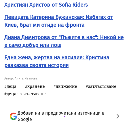
Християн Христов от Sofia Riders
Певицата Катерина Бужинская: Избягах от
Киев, брат ми отиде на фронта
Диана Димитрова от "Лъжите в нас": Никой не
е само добър или лош
Една жена, жертва на насилие: Кристина
разказва своята история
Автор: Анита Иванова
деца
хранене
движение
затлъстяване
деца затлъстяване
Добави ни в предпочитани източници в
Google