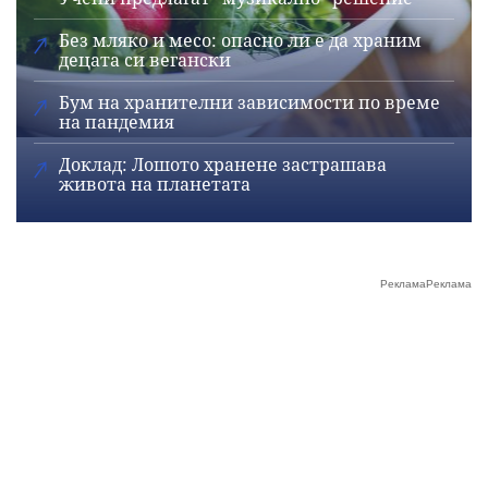
Без мляко и месо: опасно ли е да храним
децата си вегански
Бум на хранителни зависимости по време
на пандемия
Доклад: Лошото хранене застрашава
живота на планетата