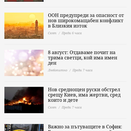
ООН предупреди за опасност от
нов широкомащабен конфликт
в Близкия изток
Свят
Преди 6 часа
8 август: Отдаваме почит на
трима светци, кой има имен
ден
Любопитно
Преди 7 часа
Нов среднощен руски обстрел
срещу Киев, има жертви, сред
които и дете
Свят
Преди 7 часа
Важно за пътуващите в София: