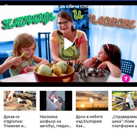
а
Дунав се
Уволниха
Дрон в небето
„Справедлив
отдръпна:
шофьор на
над България:
цена“: Нови
Плажове и
автобус, гледал
Как
платформи 
древни находки
TikTok докато
политическите
следят за
излязоха наяве
кара
партии
необоснова