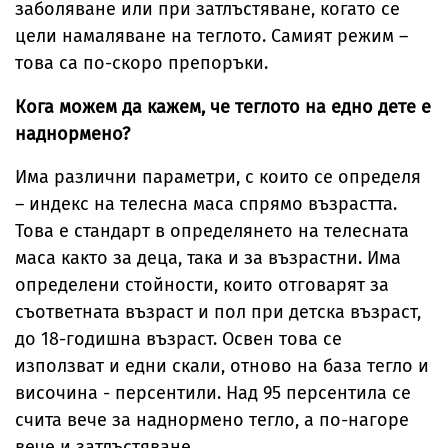
заболяване или при затлъстяване, когато се
цели намаляване на теглото. Самият режим –
това са по-скоро препоръки.
Кога можем да кажем, че теглото на едно дете е
наднормено?
Има различни параметри, с които се определя
– индекс на телесна маса спрямо възрастта.
Това е стандарт в определянето на телесната
маса както за деца, така и за възрастни. Има
определени стойности, които отговарят за
съответната възраст и пол при детска възраст,
до 18-годишна възраст. Освен това се
използват и едни скали, отново на база тегло и
височина - персентили. Над 95 персентила се
счита вече за наднормено тегло, а по-нагоре
вече и затлъстяване.