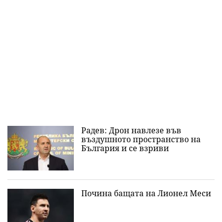
Радев: Дрон навлезе във
въздушното пространство на
България и се взриви
Почина бащата на Лионел Меси