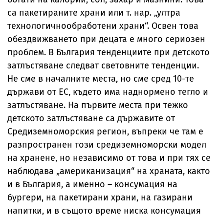
са пакетираните храни или т. нар. „ултра
технологичнообработени храни“. Освен това
обездвижването при децата е много сериозен
проблем. В България тенденциите при детското
затлъстяване следват световните тенденции.
Не сме в началните места, но сме сред 10-те
държави от ЕС, където има наднормено тегло и
затлъстяване. На първите места при тежко
детското затлъстяване са държавите от
Средиземноморския регион, въпреки че там е
разпространен този средиземноморски модел
на хранене, но независимо от това и при тях се
наблюдава „американизация“ на храната, както
и в България, а именно – консумация на
бургери, на пакетирани храни, на газирани
напитки, и в същото време ниска консумация