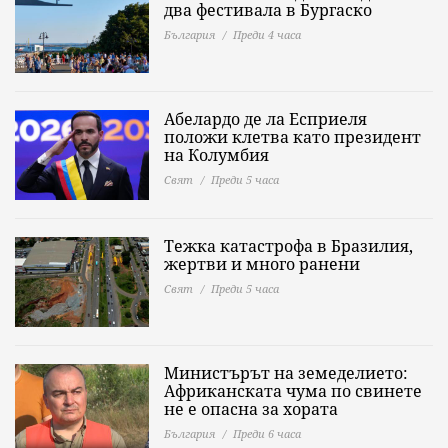
два фестивала в Бургаско
България
Преди 4 часа
Абелардо де ла Есприеля
положи клетва като президент
на Колумбия
Свят
Преди 5 часа
Тежка катастрофа в Бразилия,
жертви и много ранени
Свят
Преди 5 часа
Министърът на земеделието:
Африканската чума по свинете
не е опасна за хората
България
Преди 6 часа