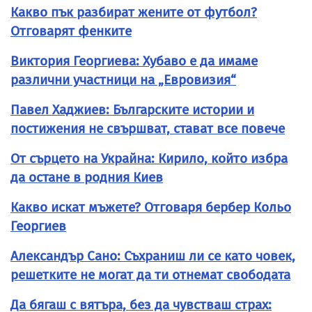
Какво пък разбират жените от футбол?
Отговарят фенките
Виктория Георгиева: Хубаво е да имаме
различни участници на „Евровизия“
Павел Хаджиев: Българските истории и
постижения не свършват, стават все повече
От сърцето на Украйна: Кирило, който избра
да остане в родния Киев
Какво искат мъжете? Отговаря бербер Кольо
Георгиев
Александър Сано: Съхраниш ли се като човек,
решетките не могат да ти отнемат свободата
Да бягаш с вятъра, без да чувстваш страх: