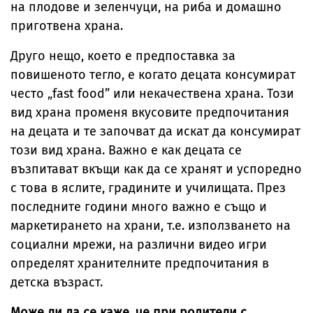
на плодове и зеленчуци, на риба и домашно
приготвена храна.
Друго нещо, което е предпоставка за
повишеното тегло, е когато децата консумират
често „fast food” или некачествена храна. Този
вид храна променя вкусовите предпочитания
на децата и те започват да искат да консумират
този вид храна. Важно е как децата се
възпитават вкъщи как да се хранят и успоредно
с това в яслите, градините и училищата. През
последните години много важно е също и
маркетирането на храни, т.е. използването на
социални мрежи, на различни видео игри
определят хранителните предпочитания в
детска възраст.
Може ли да се каже, че при родители с