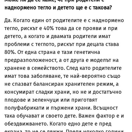
наднормено тегло и детето ще е с такова?
Да. Когато един от родителите е с наднормено
тегло, рискът е 40% това да се прояви и при
детето, а когато и двамата родители имат
проблеми с теглото, рискът при децата става
80%. От една страна е тази генетична
предразположеност, а от друга е моделът на
хранене в семейството. След като родителите
имат това заболяване, те най-вероятно също
не спазват балансиран хранителен режим, а
консумират сладки храни, но не и достатъчно
плодове и зеленчуци или приготвят
полуфабрикати и пържени храни. Всъщност
така обучават и своето дете. Важен фактор е и
обездвижването. Когато едно дете е пред
екрана, то не се движи. Преди няколко години