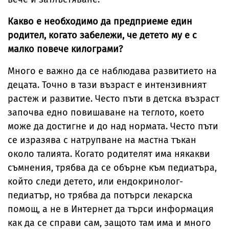
Какво е необходимо да предприеме един
родител, когато забележи, че детето му е с
малко повече килограми?
Много е важно да се наблюдава развитието на
децата. Точно в тази възраст е интензивният
растеж и развитие. Често пъти в детска възраст
започва едно повишаване на теглото, което
може да достигне и до над нормата. Често пъти
се изразява с натрупване на мастна тъкан
около талията. Когато родителят има някакви
съмнения, трябва да се обърне към педиатъра,
който следи детето, или ендокринолог-
педиатър, но трябва да потърси лекарска
помощ, а не в Интернет да търси информация
как да се справи сам, защото там има и много