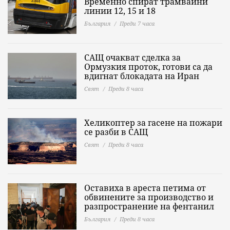
Временно спират трамвайни
линии 12, 15 и 18
България
Преди 7 часа
САЩ очакват сделка за
Ормузкия проток, готови са да
вдигнат блокадата на Иран
Свят
Преди 8 часа
Хеликоптер за гасене на пожари
се разби в САЩ
Свят
Преди 8 часа
Оставиха в ареста петима от
обвинените за производство и
разпространение на фентанил
България
Преди 8 часа