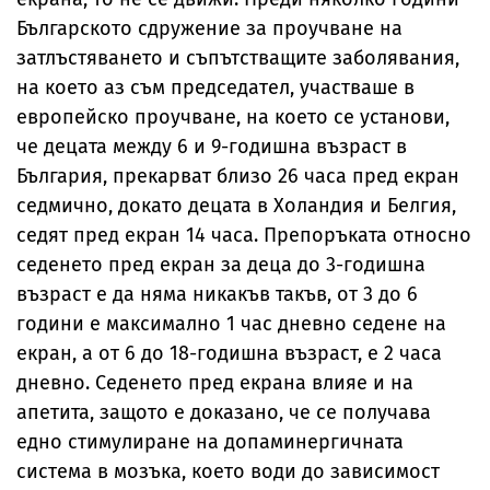
Българското сдружение за проучване на
затлъстяването и съпътстващите заболявания,
на което аз съм председател, участваше в
европейско проучване, на което се установи,
че децата между 6 и 9-годишна възраст в
България, прекарват близо 26 часа пред екран
седмично, докато децата в Холандия и Белгия,
седят пред екран 14 часа. Препоръката относно
седенето пред екран за деца до 3-годишна
възраст е да няма никакъв такъв, от 3 до 6
години е максимално 1 час дневно седене на
екран, а от 6 до 18-годишна възраст, е 2 часа
дневно. Седенето пред екрана влияе и на
апетита, защото е доказано, че се получава
едно стимулиране на допаминергичната
система в мозъка, което води до зависимост