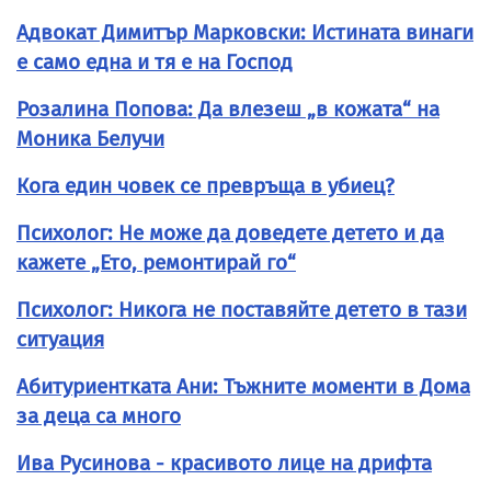
Адвокат Димитър Марковски: Истината винаги
е само една и тя е на Господ​
Розалина Попова: Да влезеш „в кожата“ на
Моника Белучи
Кога един човек се превръща в убиец?
Психолог: Не може да доведете детето и да
кажете „Ето, ремонтирай го“
Психолог: Никога не поставяйте детето в тази
ситуация
Абитуриентката Ани: Тъжните моменти в Дома
за деца са много
Ива Русинова - красивото лице на дрифта