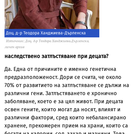
Доц. д-р Теодора Ханджиева-Дърленска
Източник: Доц. д-р Теодора Ханджиева-Дърленска,
личен архив
наследствено затлъстяване при децата?
Да. Една от причините е именно генетична
предразположеност. Дори се счита, че около
70% от развитието на затлъстяване се дължи на
различни гени. Затлъстяването е хронично
заболяване, което е за цял живот. При децата
освен гените, които могат да носят, влияят и
различни фактори, сред които небалансирано
хранене, прекомерен прием на храни, които са
богати на калории, сол, захар и мазнини. Това