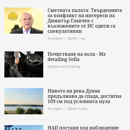
Сметната палата: Твърденията
за конфликт на интереси на
Димитър Главчев с
възложените от НС одити са
спекулативни
България
Преди 1 час
Почистване на кола - Mz
detailing Sofia
Оферта от Grabo.bg
Нивото на река Дунав
продължава да спада, достигна
109 см под условната нула
България
Преди 4 часа
НАП постави под наблюдение