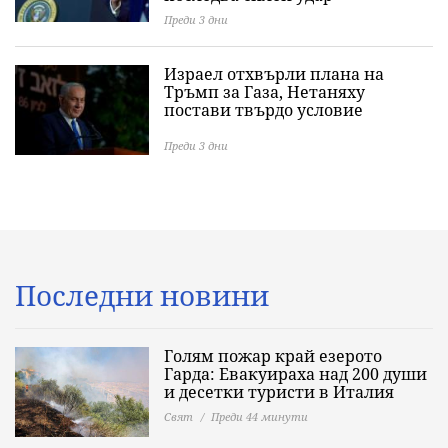
Преди 3 дни
Израел отхвърли плана на
Тръмп за Газа, Нетаняху
постави твърдо условие
Преди 3 дни
Последни новини
Голям пожар край езерото
Гарда: Евакуираха над 200 души
и десетки туристи в Италия
Свят
Преди 44 минути