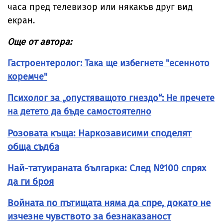
часа пред телевизор или някакъв друг вид
екран.
Още от автора:
Гастроентеролог: Така ще избегнете "есенното
коремче"
Психолог за „опустяващото гнездо“: Не пречете
на детето да бъде самостоятелно
Розовата къща: Наркозависими споделят
обща съдба
Най-татуираната българка: След №100 спрях
да ги броя
Войната по пътищата няма да спре, докато не
изчезне чувството за безнаказаност