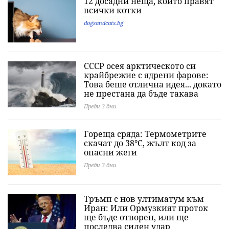
12 досадни неща, които правят
всички котки
dogsandcats.bg
СССР осея арктическото си
крайбрежие с ядрени фарове:
Това беше отлична идея... докато
не престана да бъде такава
Преди 3 дни
Гореща сряда: Термометрите
скачат до 38°C, жълт код за
опасни жеги
Преди 3 дни
Тръмп с нов ултиматум към
Иран: Или Ормузкият проток
ще бъде отворен, или ще
последва силен удар