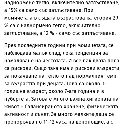
наднормено тегло, включително затлъстяване,
а 15% са само със затлъстяване. При
момичетата в същата възрастова категория 29
% са с наднормено тегло, включително
затлъстяване, а 12 % - само със затлъстяване.
През последните години при момичетата, се
наблюдава малък спад, лека тенденция за
намаляване на честотата. И все пак двата пола
са рискови. Също така има и рискови възрасти
за покачване на теглото над нормалния темп
за възрастта при децата. Това са около 3-
годишна възраст, около 7-ата година и в
пубертета. Затова е много важна хигиената на
живот – балансираното хранене, физическата
активност и сънят. За много малките деца се
препоръчва по 11-12 часа на денонощие, а с