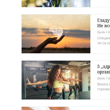
Гладу
Не вс
Преди 5 
Специа
че са 
5 „зд
орга
Преди 7 
Много 
стреме