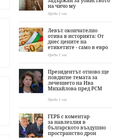
задържан за убийството
на чичо му
Преди 1 час
Левът окончателно
отива в историята: Oт
днес цените на
етикетите - само в евро
Преди 1 час
Президентът отново ще
повдигне темата за
лечението на Ива
Михайлова пред РСМ
Преди 1 час
ГЕРБ с коментар
за навлезлия в
българското въздушно
пространство дрон