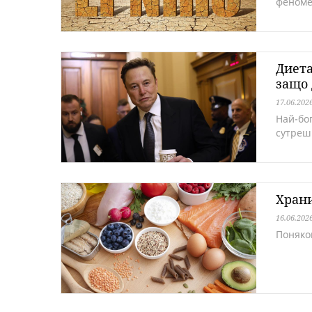
феноме
Диета
защо 
17.06.202
Най-бог
сутреш
Храни
16.06.202
Поняко