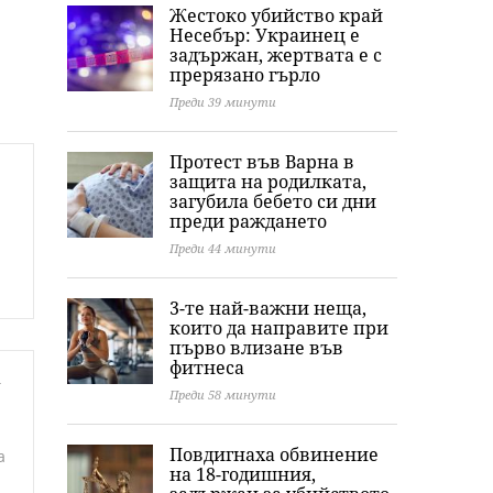
Жестоко убийство край
Несебър: Украинец е
задържан, жертвата е с
прерязано гърло
Преди 39 минути
Протест във Варна в
защита на родилката,
загубила бебето си дни
преди раждането
Преди 44 минути
3-те най-важни неща,
които да направите при
първо влизане във
фитнеса
а
Преди 58 минути
Повдигнаха обвинение
а
на 18-годишния,