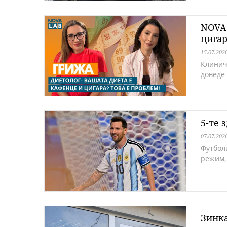
NOVA 
цигар
15.07.202
Клинич
доведе
5-те 
07.07.202
Футбол
режим,
Зинка