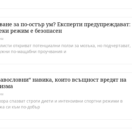
ване за по-остър ум? Експерти предупреждават:
еки режим е безопасен
дни
листи откриват потенциални ползи за мозъка, но подчертават,
нужни по-мащабни проучвания и
равословни“ навика, които всъщност вредят на
низма
дни
хора спазват строги диети и интензивни спортни режими в
жа си към по-добър