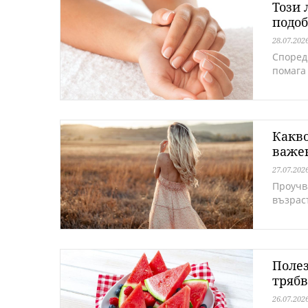
Този 
подоб
28.07.202
Според
помага
Какво
важе
27.07.202
Проучв
възрас
Полез
трябв
26.07.202