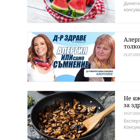
Динята
консум
Алерг
толк
21.07.202
Не яж
за зд
19.07.202
Експер
Консум