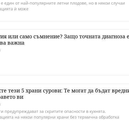
 е един от най-популярните летни плодове, но в някои случаи
ацията ѝ може
ия или само съмнение? Защо точната диагноза 
ова важна
6
те тези 5 храни сурови: Tе могат да бъдат вредн
равето ви
6
ти предупреждават за скритите опасности в кухнята.
ацията на някои популярни храни без термична обработка