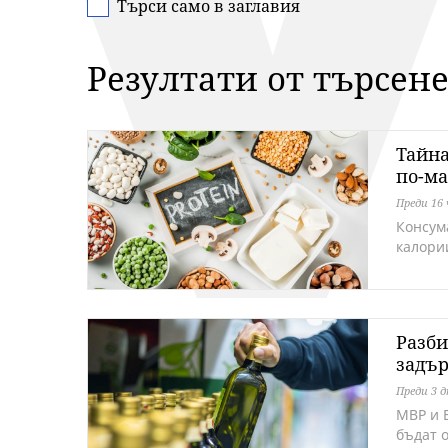
Търси само в заглавия
Резултати от търсен
Тайна
по-м
Преди 16 
Консум
калори
Разби
задъ
Преди 3 
МВР и 
бъдат 