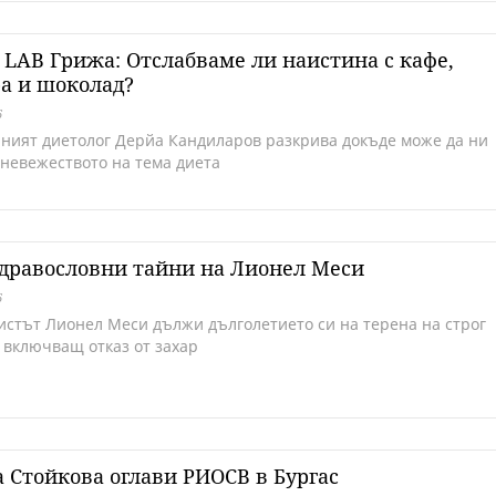
LAB Грижа: Отслабваме ли наистина с кафе,
а и шоколад?
6
ният диетолог Дерйа Кандиларов разкрива докъде може да ни
 невежеството на тема диета
здравословни тайни на Лионел Меси
6
истът Лионел Меси дължи дълголетието си на терена на строг
 включващ отказ от захар
 Стойкова оглави РИОСВ в Бургас