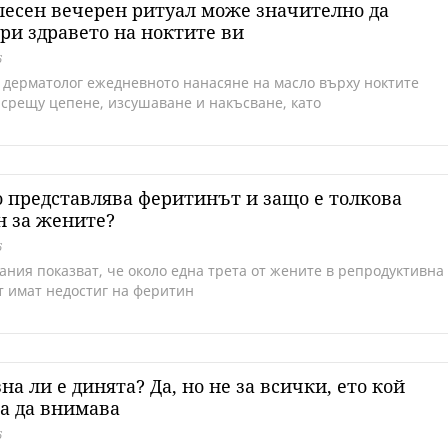
лесен вечерен ритуал може значително да
ри здравето на ноктите ви
6
 дерматолог ежедневното нанасяне на масло върху ноктите
 срещу цепене, изсушаване и накъсване, като
 представлява феритинът и защо е толкова
н за жените?
6
ания показват, че около една трета от жените в репродуктивна
т имат недостиг на феритин
на ли е динята? Да, но не за всички, ето кой
а да внимава
6