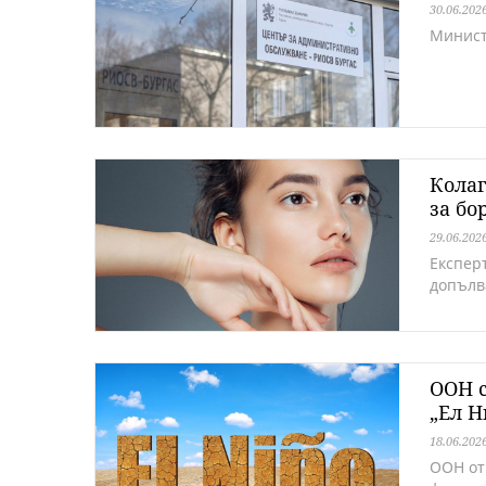
30.06.202
Минист
Колаг
за бо
29.06.202
Експерт
допълв
ООН с
„Ел Н
18.06.202
ООН от