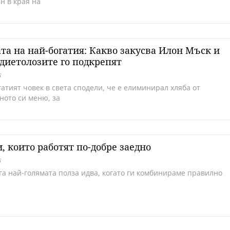
н в края на
та на най-богатия: Какво закусва Илон Мъск и
диетолозите го подкрепят
6
атият човек в света сподели, че е елиминирал хляба от
ното си меню, за
, които работят по-добре заедно
6
га най-голямата полза идва, когато ги комбинираме правилно