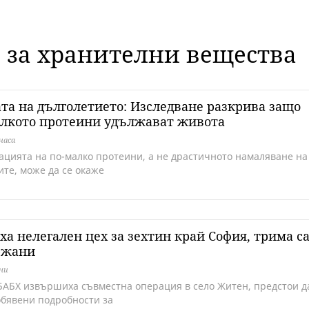
е за хранителни вещества
та на дълголетието: Изследване разкрива защо
алкото протеини удължават живота
часа
ацията на по-малко протеини, а не драстичното намаляване на
ите, може да се окаже
ха нелегален цех за зехтин край София, трима с
ржани
дни
БАБХ извършиха съвместна операция в село Житен, предстои д
обявени подробности за