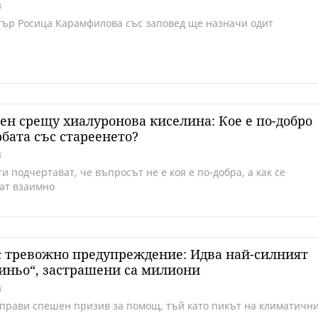
6
ър Росица Карамфилова със заповед ще назначи одит
ен срещу хиалуронова киселина: Кое е по-добро
рбата със стареенето?
6
и подчертават, че въпросът не е коя е по-добра, а как се
ат взаимно
 тревожно предупреждение: Идва най-силният
иньо“, застрашени са милиони
6
прави спешен призив за помощ, тъй като пикът на климатичн