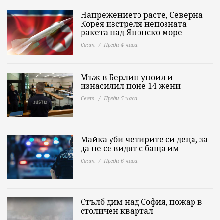
Напрежението расте, Северна
Корея изстреля непозната
ракета над Японско море
Свят
Преди 4 часа
Мъж в Берлин упоил и
изнасилил поне 14 жени
Свят
Преди 5 часа
Майка уби четирите си деца, за
да не се видят с баща им
Свят
Преди 6 часа
Стълб дим над София, пожар в
столичен квартал