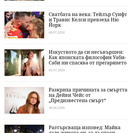
Сватбата на века: Тейлър Суифт
и Травис Келси превзеха Ню
Йорк
04.07.2026
Изкуството да си несъвършен:
Как японската философия Уаби-
Саби ни спасява от прегарянето
01.07.2026
Разкриха причината за смъртта
на Дейви Чейс от
„Предизвестена смърт“
30.06.2026
Разтърсваща изповед: Майка
даде живота си, за да спаси