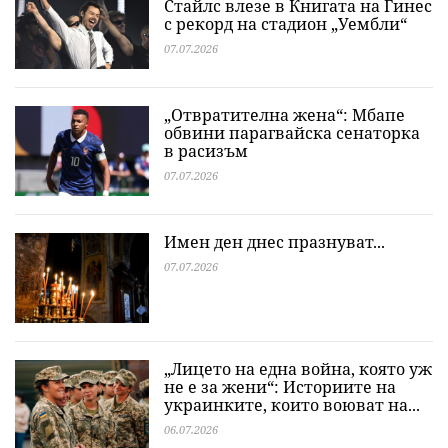
Стайлс влезе в Книгата на Гинес
с рекорд на стадион „Уембли“
07.07.2026
„Oтвратителна жена“: Мбапе
обвини парагвайска сенаторка
в расизъм
07.07.2026
Имен ден днес празнуват...
07.07.2026
„Лицето на една война, която уж
не е за жени“: Историите на
украинките, които воюват на...
06.07.2026