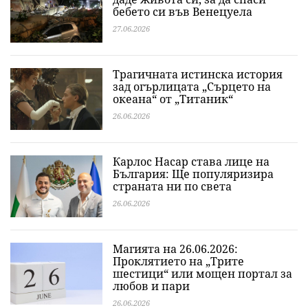
бебето си във Венецуела
27.06.2026
Трагичната истинска история
зад огърлицата „Сърцето на
океана“ от „Титаник“
26.06.2026
Карлос Насар става лице на
България: Ще популяризира
страната ни по света
26.06.2026
Магията на 26.06.2026:
Проклятието на „Трите
шестици“ или мощен портал за
любов и пари
26.06.2026