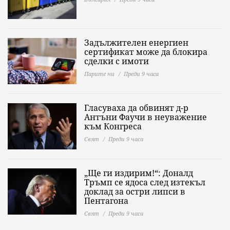
Задължителен енергиен
сертификат може да блокира
сделки с имоти
Парите ни
Преди 9 часа
Гласуваха да обвинят д-р
Антъни Фаучи в неуважение
към Конгреса
Свят
Преди 9 часа
„Ще ги издирим!“: Доналд
Тръмп се ядоса след изтекъл
доклад за остри липси в
Пентагона
Свят
Преди 9 часа