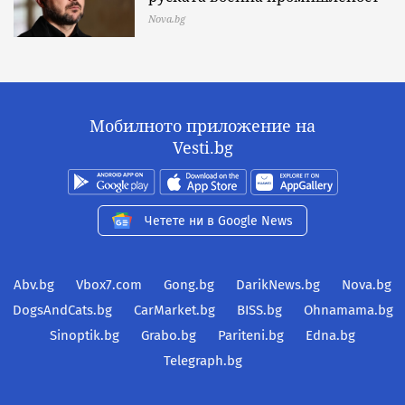
Nova.bg
Мобилното приложение на
Vesti.bg
Четете ни в Google News
Abv.bg
Vbox7.com
Gong.bg
DarikNews.bg
Nova.bg
DogsAndCats.bg
CarMarket.bg
BISS.bg
Ohnamama.bg
Sinoptik.bg
Grabo.bg
Pariteni.bg
Edna.bg
Telegraph.bg