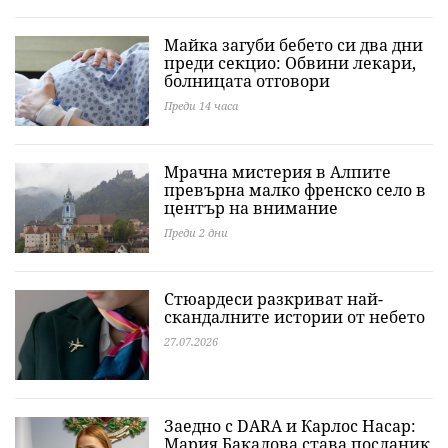
Майка загуби бебето си два дни
преди секцио: Обвини лекари,
болницата отговори
Преди 14 часа
Мрачна мистерия в Алпите
превърна малко френско село в
център на внимание
Преди 2 дни
Стюардеси разкриват най-
скандалните истории от небето
27.07.2026
Заедно с DARA и Карлос Насар:
Мария Бакалова става посланик