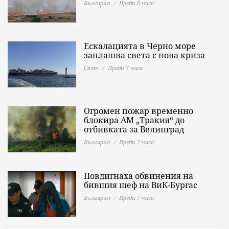
България
Преди 6 часа
Ескалацията в Черно море
заплашва света с нова криза
Свят
Преди 7 часа
Огромен пожар временно
блокира АМ „Тракия“ до
отбивката за Велинград
България
Преди 7 часа
Повдигнаха обвинения на
бившия шеф на ВиК-Бургас
България
Преди 7 часа