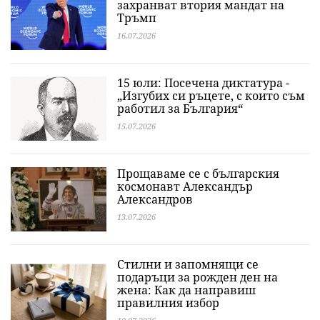
захранват втория мандат на
Тръмп
16.07.2026
15 юли: Посечена диктатура -
„Изгубих си ръцете, с които съм
работил за България“
15.07.2026
Прощаваме се с българския
космонавт Александър
Александров
13.07.2026
Стилни и запомнящи се
подаръци за рожден ден на
жена: Как да направиш
правилния избор