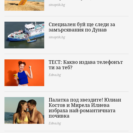
sinoptik.bg
Специален буй ще следи за
замърсявания по Дунав
sinoptik.bg
ТЕСТ: Какво издава телефонът
ти за теб?
Edna.bg
Палатка под звездите! Юлиан
Костов и Мирела Илиева
избраха най-романтичната
почивка
Edna.bg