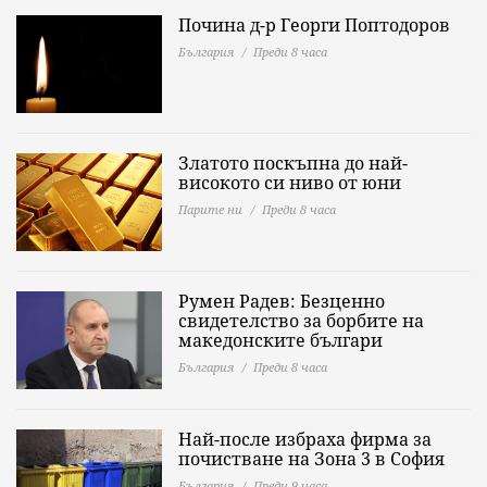
Почина д-р Георги Поптодоров
България
Преди 8 часа
Златото поскъпна до най-
високото си ниво от юни
Парите ни
Преди 8 часа
Румен Радев: Безценно
свидетелство за борбите на
македонските българи
България
Преди 8 часа
Най-после избраха фирма за
почистване на Зона 3 в София
България
Преди 9 часа