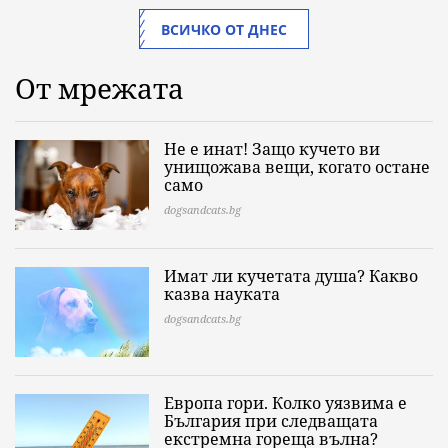
ВСИЧКО ОТ ДНЕС
От мрежата
Не е инат! Защо кучето ви
унищожава вещи, когато остане
само
dogsandcats.bg
Имат ли кучетата душа? Какво
казва науката
dogsandcats.bg
Европа гори. Колко уязвима е
България при следващата
екстремна гореща вълна?