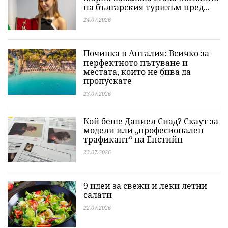
на българския туризъм пред...
24.07.2026
Почивка в Анталия: Всичко за
перфектното пътуване и
местата, които не бива да
пропускате
23.07.2026
Кой беше Даниел Сиад? Скаут за
модели или „професионален
трафикант“ на Епстийн
23.07.2026
9 идеи за свежи и леки летни
салати
22.07.2026