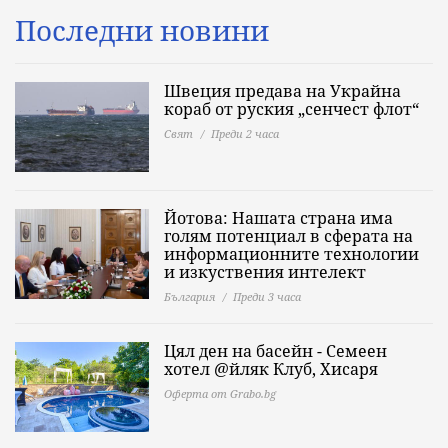
Последни новини
Швеция предава на Украйна
кораб от руския „сенчест флот“
Свят
Преди 2 часа
Йотова: Нашата страна има
голям потенциал в сферата на
информационните технологии
и изкуствения интелект
България
Преди 3 часа
Цял ден на басейн - Семеен
хотел @йляк Клуб, Хисаря
Оферта от Grabo.bg