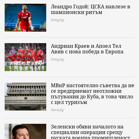
Леандро Годой: ЦСКА навлезе в
шампионски ритъм
Gong.bg
Андриан Краев и Апоел Тел
Авив с нова победа в Европа
Gong.bg
МВнР настоятелно съветва да не
се предприемат неотложни
пътувания до Куба, в това число
с цел туризъм
Nova.bg
Зеленски обяви началото на
специални операции срещу
руската военна промишленост