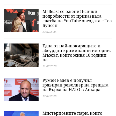
MrBeast се ожени! Всички
подробности от приказната
сватба на YouTube звездата с Теа
Буйсен
22.07.2026
Една от най-шокиращите и
абсурдни криминални истории:
Мъжът, който живя 10 години
на...
21.07.2026
Румен Радев е получил
гравиран револвер на срещата
на Върха на НАТО в Анкара
17.07.2026
Мистериозните пари, които