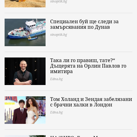
sinoptik.bg
Специален буй ще следи за
замърсявания по Дунав
sinoptik.bg
Така ли го правиш, тате?“
Дъщерята на Орлин Павлов го
имитира
Edna.bg
Том Холанд и Зендая забелязани
с брачни халки в Лондон
Edna.bg