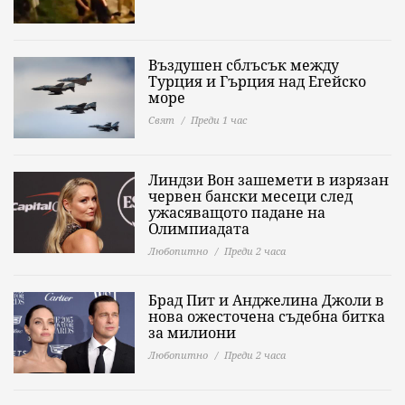
Въздушен сблъсък между
Турция и Гърция над Егейско
море
Свят
Преди 1 час
Линдзи Вон зашемети в изрязан
червен бански месеци след
ужасяващото падане на
Олимпиадата
Любопитно
Преди 2 часа
Брад Пит и Анджелина Джоли в
нова ожесточена съдебна битка
за милиони
Любопитно
Преди 2 часа