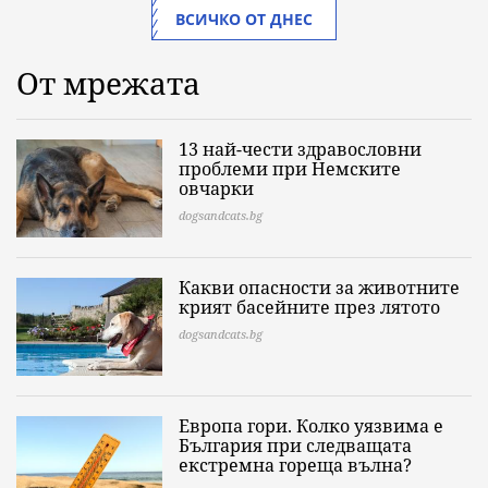
ВСИЧКО ОТ ДНЕС
От мрежата
13 най-чести здравословни
проблеми при Немските
овчарки
dogsandcats.bg
Какви опасности за животните
крият басейните през лятото
dogsandcats.bg
Европа гори. Колко уязвима е
България при следващата
екстремна гореща вълна?