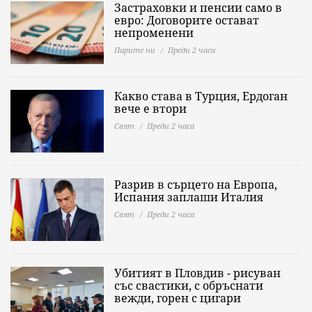
Застраховки и пенсии само в
евро: Договорите остават
непроменени
Парите ни
Преди 2 часа
Какво става в Турция, Ердоган
вече е втори
Свят
Преди 2 часа
Разрив в сърцето на Европа,
Испания заплаши Италия
Свят
Преди 2 часа
Убитият в Пловдив - рисуван
със свастики, с обръснати
вежди, горен с цигари