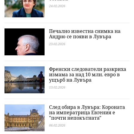
24.02.2026
Печално известна снимка на
Андрю се появи в Лувъра
23.02.2026
Френски следователи разкриха
измама за над 10 млн. евро в
ущърб на Лувъра
13.02.2026
След обира в Лувъра: Короната
на императрица Евгения е
"почти непокътната"
06.02.2026