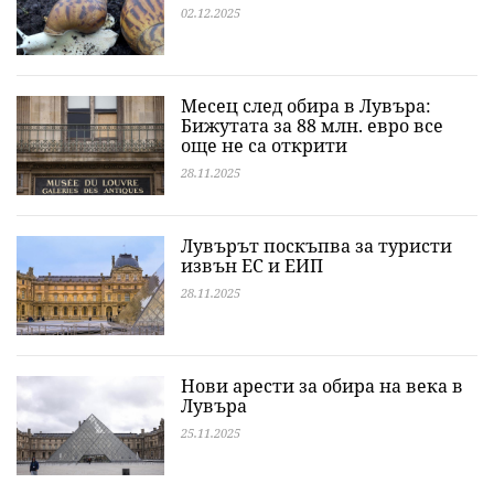
02.12.2025
Месец след обира в Лувъра:
Бижутата за 88 млн. евро все
още не са открити
28.11.2025
Лувърът поскъпва за туристи
извън ЕС и ЕИП
28.11.2025
Нови арести за обира на века в
Лувъра
25.11.2025