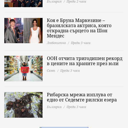
България
Преди 2 часа
Коя е Бруна Маркезине –
бразилската актриса, която
открадна сърцето на Шон
Мендес
Любопитно
Преди 3 часа
ООН отчита тригодишен рекорд
в цените на храните през юли
Свят
Преди 3 часа
Рибарска мрежа изплува от
едно от Седемте рилски езера
България
Преди 3 часа