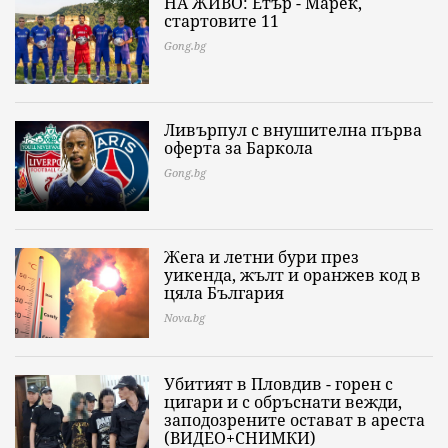
НА ЖИВО: Етър - Марек,
стартовите 11
Gong.bg
Ливърпул с внушителна първа
оферта за Баркола
Gong.bg
Жега и летни бури през
уикенда, жълт и оранжев код в
цяла България
Nova.bg
Убитият в Пловдив - горен с
цигари и с обръснати вежди,
заподозрените остават в ареста
(ВИДЕО+СНИМКИ)