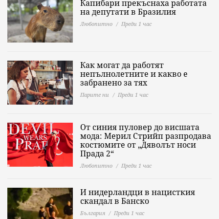
Капибари прекъснаха работата
на депутати в Бразилия
Любопитно
Преди 1 час
Как могат да работят
непълнолетните и какво е
забранено за тях
Парите ни
Преди 1 час
От синия пуловер до висшата
мода: Мерил Стрийп разпродава
костюмите от „Дяволът носи
Прада 2“
Любопитно
Преди 1 час
И нидерландци в нацисткия
скандал в Банско
България
Преди 1 час