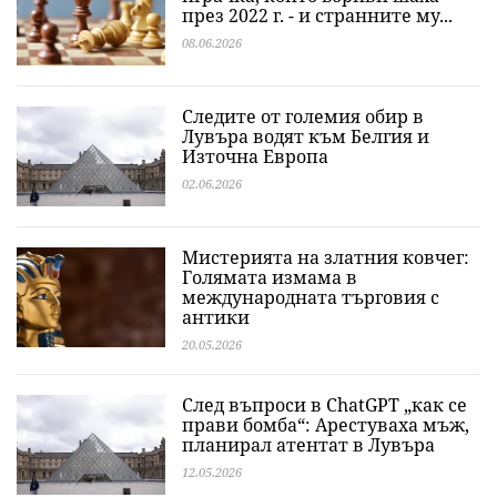
през 2022 г. - и странните му...
08.06.2026
Следите от големия обир в
Лувъра водят към Белгия и
Източна Европа
02.06.2026
Мистерията на златния ковчег:
Голямата измама в
международната търговия с
антики
20.05.2026
След въпроси в ChatGPT „как се
прави бомба“: Арестуваха мъж,
планирал атентат в Лувъра
12.05.2026