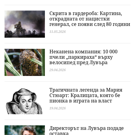
Скрита в гардероба: Картина,
открадната от нацистки
генерал, се появи след 80 години
11.05.2026
Неканена компания: 10 000
пчели „паркираха“ върху
велосипед пред Лувъра
29.04.2026
Трагичната легенда за Мария
Стюарт: Кралицата, която бе
пионка в играта на власт
19.04.2026
Директорът на Лувъра подаде
оставка