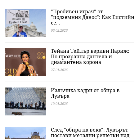
"Пробивен играч" от
"подземния Давос": Как Епстийн
се...
06.02.2026
Тейана Тейлър взриви Париж:
По прозрачна дантела и
диамантена корона
27.01.2026
Излъчиха кадри от обира в
Лувъра
19.01.2026
След "обира на века": Лувърът
постави метални решетки над