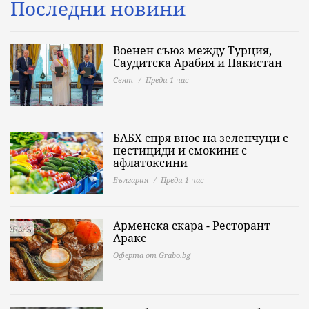
Последни новини
Военен съюз между Турция,
Саудитска Арабия и Пакистан
Свят
Преди 1 час
БАБХ спря внос на зеленчуци с
пестициди и смокини с
афлатоксини
България
Преди 1 час
Арменска скара - Ресторант
Аракс
Оферта от Grabo.bg