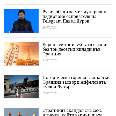
Русия обяви за международно
издирване основателя на
Telegram Павел Дуров
29.07.2026
Европа се топи: Жегата остави
без ток десетки хиляди във
Франция
24.06.2026
Историческа гореща вълна във
Франция затвори Айфеловата
кула и Лувъра
23.06.2026
Странният скандал със секс
играчка, който взриви шаха