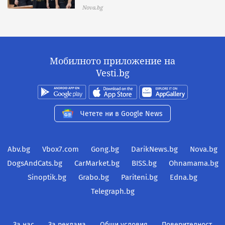
Nova.bg
Мобилното приложение на
Vesti.bg
Четете ни в Google News
Abv.bg
Vbox7.com
Gong.bg
DarikNews.bg
Nova.bg
DogsAndCats.bg
CarMarket.bg
BISS.bg
Ohnamama.bg
Sinoptik.bg
Grabo.bg
Pariteni.bg
Edna.bg
Telegraph.bg
За нас
За реклама
Общи условия
Поверителност