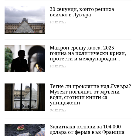
30 секунди, които решиха
всичко в Лувъра
10.12.2025
Макрон срещу хаоса: 2025 –
година на политически кризи,
протести и международни...
10.12.2025
Тегне ли проклятие над Лувъра?
Музеят погълнат от мръсни
води, стотици книги са
унищожени
07.12.2025
Задигнаха охлюви за 104 000
долара от ферма във Франция