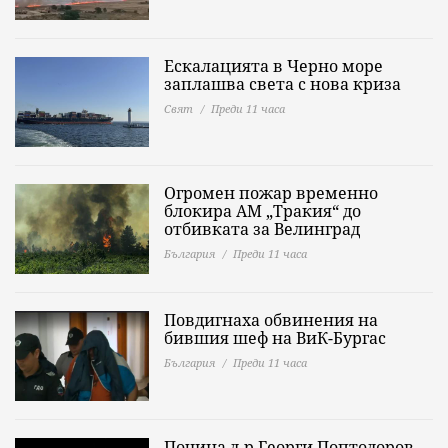
Ескалацията в Черно море
заплашва света с нова криза
Свят
Преди 11 часа
Огромен пожар временно
блокира АМ „Тракия“ до
отбивката за Велинград
България
Преди 11 часа
Повдигнаха обвинения на
бившия шеф на ВиК-Бургас
България
Преди 11 часа
Почина д-р Георги Поптодоров