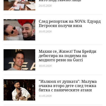
24.05.2026
След репортаж на NOVA: Едуард
Петросян получи виза
18.05.2026
Махни се, Жизел! Том Брейди
дебютира на подиума на
модното ревю на Gucci
18.05.2026
"Излязох от дупката": Малума
очаква второ дете след тежка
битка с паническите атаки
11.05.2026