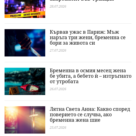
28.07.2026
Кървав ужас в Париж: Мъж
наръга три жени, бременна се
бори за живота си
27.07.2026
Бременна в осмия месец жена
бе убита, а бебето ѝ – изтръгнато
от утробата
26.07.2026
Лятна Света Анна: Какво според
поверието се случва, ако
бременна жена шие
25.07.2026