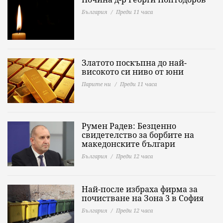
България
Преди 11 часа
Златото поскъпна до най-
високото си ниво от юни
Парите ни
Преди 11 часа
Румен Радев: Безценно
свидетелство за борбите на
македонските българи
България
Преди 12 часа
Най-после избраха фирма за
почистване на Зона 3 в София
България
Преди 12 часа