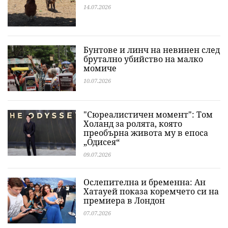
14.07.2026
Бунтове и линч на невинен след
брутално убийство на малко
момиче
10.07.2026
"Сюреалистичен момент": Том
Холанд за ролята, която
преобърна живота му в епоса
„Одисея“
09.07.2026
Ослепителна и бременна: Ан
Хатауей показа коремчето си на
премиера в Лондон
07.07.2026