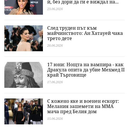
ѝ, без дори да ги е виждал на...
23.06.2026
След труден път към
майчинството: Ан Хатауей чака
трето дете
20.06.2026
17 юни: Нощта на вампира - как
Дракула опита да убие Мехмед II
край Търговище
17.06.2026
С кожено яке и военен ескорт:
Мелания зашемети на MMA
мача пред Белия дом
15.06.2026