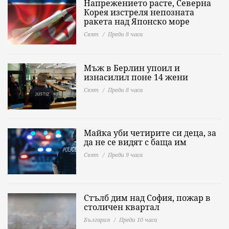
Напрежението расте, Северна
Корея изстреля непозната
ракета над Японско море
Свят
Преди 8 часа
Мъж в Берлин упоил и
изнасилил поне 14 жени
Свят
Преди 8 часа
Майка уби четирите си деца, за
да не се видят с баща им
Свят
Преди 9 часа
Стълб дим над София, пожар в
столичен квартал
България
Преди 10 часа