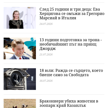
След 25 години и три деца: Ева
Херцигова се омъжи за Грегорио
Марсиай в Италия
24.07.2026
13 години подготовка за трона -
необичайният път на принц
Джордж
21.07.2026
18 юли: Ражда се сърцето, което
биеше само за Свободата
18.07.2026
Бракониери убиха животни в
зоопарк край Казанлък