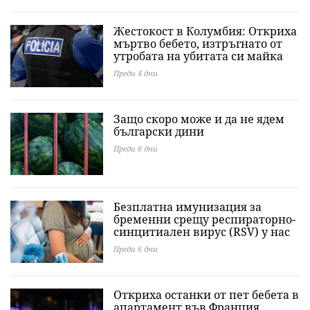
Жестокост в Колумбия: Откриха
мъртво бебето, изтръгнато от
утробата на убитата си майка
Преди 4 дни
Защо скоро може и да не ядем
български дини
Преди 6 дни
Безплатна имунизация за
бременни срещу респираторно-
синцитиален вирус (RSV) у нас
Преди 6 дни
Откриха останки от пет бебета в
апартамент във Франция