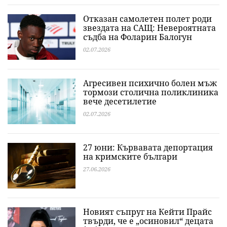
Отказан самолетен полет роди
звездата на САЩ: Невероятната
съдба на Фоларин Балогун
02.07.2026
Агресивен психично болен мъж
тормози столична поликлиника
вече десетилетие
02.07.2026
27 юни: Кървавата депортация
на кримските българи
27.06.2026
Новият съпруг на Кейти Прайс
твърди, че е „осиновил“ децата