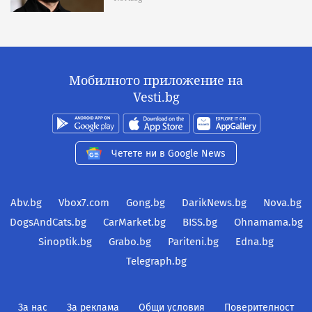
Мобилното приложение на
Vesti.bg
Четете ни в Google News
Abv.bg
Vbox7.com
Gong.bg
DarikNews.bg
Nova.bg
DogsAndCats.bg
CarMarket.bg
BISS.bg
Ohnamama.bg
Sinoptik.bg
Grabo.bg
Pariteni.bg
Edna.bg
Telegraph.bg
За нас
За реклама
Общи условия
Поверителност