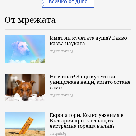
ВСИЧКО ОТ ДНЕС
От мрежата
Имат ли кучетата душа? Какво
казва науката
dogsandcats.bg
Не е инат! Защо кучето ви
унищожава вещи, когато остане
само
dogsandcats.bg
Европа гори. Колко уязвима е
България при следващата
екстремна гореща вълна?
sinoptik.bg