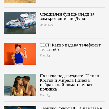
Специален буй ще следи за
замърсявания по Дунав
sinoptik.bg
ТЕСТ: Какво издава телефонът
ти за теб?
Edna.bg
Палатка под звездите! Юлиан
Костов и Мирела Илиева
избраха най-романтичната
почивка
Edna.bg
Леандро Годой: ЦСКА навлезе в