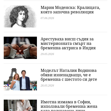
Мария Моденска: Кралицата,
която започна революция
07.06.2026
Арестуваха висш съдия за
мистериозната смърт на
бременна актриса в Индия
29.05.2026
Моделът Наталия Водянова
обяви изненадващо, че е
бременна с шестото си дете
28.05.2026
Имотна измама в София,
използвали бременна жена
като подставено лице