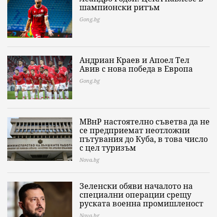
шампионски ритъм
Gong.bg
Андриан Краев и Апоел Тел
Авив с нова победа в Европа
Gong.bg
МВнР настоятелно съветва да не
се предприемат неотложни
пътувания до Куба, в това число
с цел туризъм
Nova.bg
Зеленски обяви началото на
специални операции срещу
руската военна промишленост
Nova.bg