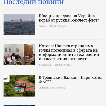
Последни новини
Швеция предава на Украйна
кораб от руския „сенчест флот“
Свят
Преди 6 часа
Йотова: Нашата страна има
голям потенциал в сферата на
информационните технологии
и изкуствения интелект
България
Преди 6 часа
В Троянския Балкан - Парк-хотел
Фея***
Оферта от Grabo.bg