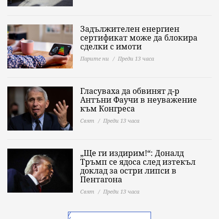
Задължителен енергиен
сертификат може да блокира
сделки с имоти
Парите ни
Преди 13 часа
Гласуваха да обвинят д-р
Антъни Фаучи в неуважение
към Конгреса
Свят
Преди 13 часа
„Ще ги издирим!“: Доналд
Тръмп се ядоса след изтекъл
доклад за остри липси в
Пентагона
Свят
Преди 13 часа