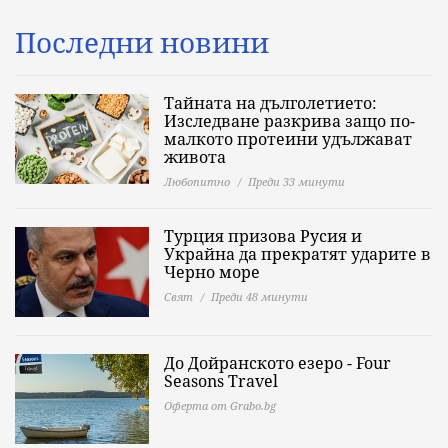
Последни новини
Тайната на дълголетието:
Изследване разкрива защо по-
малкото протеини удължават
живота
Любопитно
Преди 33 минути
Турция призова Русия и
Украйна да прекратят ударите в
Черно море
Свят
Преди 48 минути
До Дойранското езеро - Four
Seasons Travel
Оферта от Grabo.bg