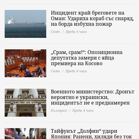
Инцидент край бреговете на
Оман: Удариха кораб със снаряд,
на борда избухна пожар
Свят
Преди 4 часа
„Срам, срам!“: Опозиционна
депутатка замери с яйца
премиера на Косово
Свят
Преди 4 часа
Военното министерство: Дронът
вероятно е украински,
инцидентът не е преднамерен
България
Преди 4 часа
Тайфунът „Долфин“ удари
Япония: Ранени, хиляди без ток