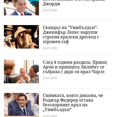
Джордж
21.07.2026
Скандал на "Уимбълдън":
Дженифър Лопес наруши
строгия кралски дрескод с
огромен гаф
14.07.2026
След 4 години раздяла: Принц
Арчи и принцеса Лилибет се
събраха с дядо си крал Чарлз
13.07.2026
Снимката, която доказва, че
Роджър Федерер остава
безспорният крал на
„Уимбълдън“
13.07.2026