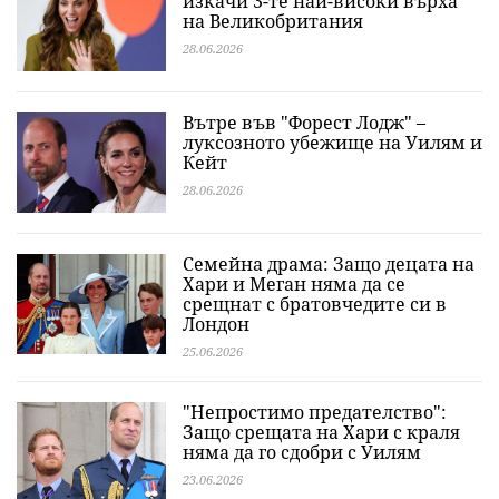
изкачи 3-те най-високи върха
на Великобритания
28.06.2026
Вътре във "Форест Лодж" –
луксозното убежище на Уилям и
Кейт
28.06.2026
Семейна драма: Защо децата на
Хари и Меган няма да се
срещнат с братовчедите си в
Лондон
25.06.2026
"Непростимо предателство":
Защо срещата на Хари с краля
няма да го сдобри с Уилям
23.06.2026