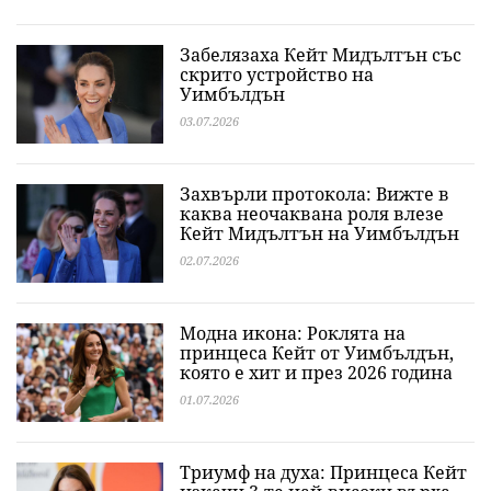
Забелязаха Кейт Мидълтън със
скрито устройство на
Уимбълдън
03.07.2026
Захвърли протокола: Вижте в
каква неочаквана роля влезе
Кейт Мидълтън на Уимбълдън
02.07.2026
Модна икона: Роклята на
принцеса Кейт от Уимбълдън,
която е хит и през 2026 година
01.07.2026
Триумф на духа: Принцеса Кейт