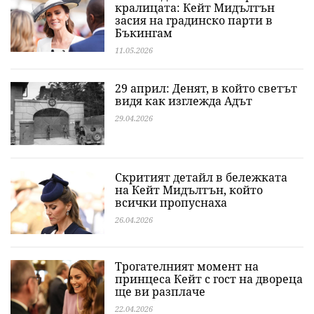
кралицата: Кейт Мидълтън
засия на градинско парти в
Бъкингам
11.05.2026
29 април: Денят, в който светът
видя как изглежда Адът
29.04.2026
Скритият детайл в бележката
на Кейт Мидълтън, който
всички пропуснаха
26.04.2026
Трогателният момент на
принцеса Кейт с гост на двореца
ще ви разплаче
22.04.2026