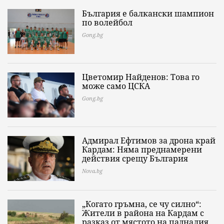
България е балкански шампион
по волейбол
Gong.bg
Цветомир Найденов: Това го
може само ЦСКА
Gong.bg
Адмирал Ефтимов за дрона край
Кардам: Няма преднамерени
действия срещу България
Nova.bg
„Когато гръмна, се чу силно“:
Жители в района на Кардам с
разказ от мястото на падналия