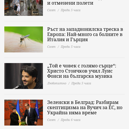
и отменени полети
Свят
Преди 5 часа
Ръст на западнонилска треска в
Европа: Най-много са болните в
Италия и Гърция
Свят
Преди 5 часа
„Той е човек с голямо сърце“:
Христо Стоичков учил Луис
Фонси на българска музика
Любопитно
Преди 5 часа
Зеленски в Белград: Разбирам
скептицизма на Вучич за ЕС, но
Украйна няма време
Свят
Преди 6 часа