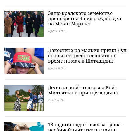
Защо кралското семейство
пренебрегна 45-ия рожден ден
на Меган Маркъл
Преди 3 дни
Пакостите на малкия принц Луи
отново откраднаха шоуто по
време на мач в Шотландия
Преди 6 дни
Десенът, който свързва Кейт
Мидълтън и принцеса Даяна
29.07.2026
13 години подготовка за трона -
необичайният път на принц