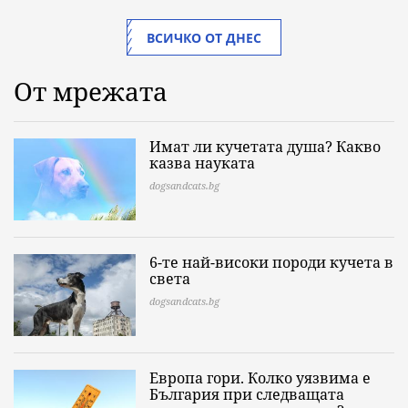
ВСИЧКО ОТ ДНЕС
От мрежата
Имат ли кучетата душа? Какво
казва науката
dogsandcats.bg
6-те най-високи породи кучета в
света
dogsandcats.bg
Европа гори. Колко уязвима е
България при следващата