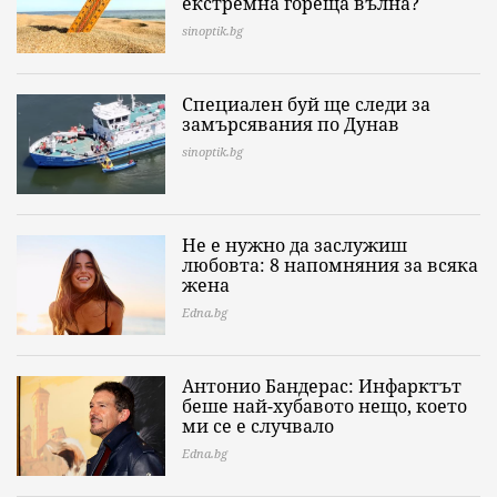
екстремна гореща вълна?
sinoptik.bg
Специален буй ще следи за
замърсявания по Дунав
sinoptik.bg
Не е нужно да заслужиш
любовта: 8 напомняния за всяка
жена
Edna.bg
Антонио Бандерас: Инфарктът
беше най-хубавото нещо, което
ми се е случвало
Edna.bg