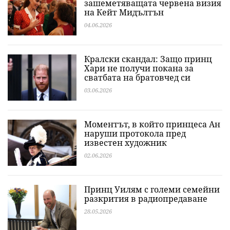
зашеметяващата червена визия
на Кейт Мидълтън
04.06.2026
Кралски скандал: Защо принц
Хари не получи покана за
сватбата на братовчед си
03.06.2026
Моментът, в който принцеса Ан
наруши протокола пред
известен художник
02.06.2026
Принц Уилям с големи семейни
разкрития в радиопредаване
28.05.2026