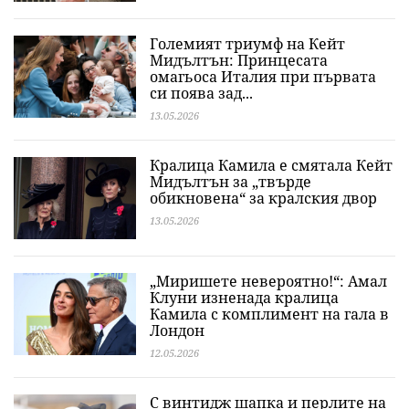
Големият триумф на Кейт
Мидълтън: Принцесата
омагьоса Италия при първата
си поява зад...
13.05.2026
Кралица Камила е смятала Кейт
Мидълтън за „твърде
обикновена“ за кралския двор
13.05.2026
„Миришете невероятно!“: Амал
Клуни изненада кралица
Камила с комплимент на гала в
Лондон
12.05.2026
С винтидж шапка и перлите на