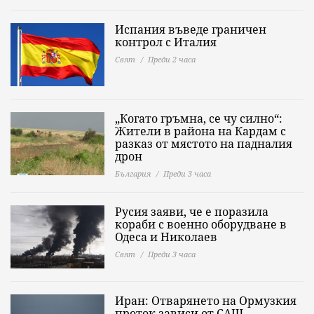
Испания въведе граничен
контрол с Италия
Свят
Преди 2 часа
„Когато гръмна, се чу силно“:
Жители в района на Кардам с
разказ от мястото на падналия
дрон
България
Преди 3 часа
Русия заяви, че е поразила
кораби с военно оборудване в
Одеса и Николаев
Свят
Преди 3 часа
Иран: Отварянето на Ормузкия
проток зависи от САЩ