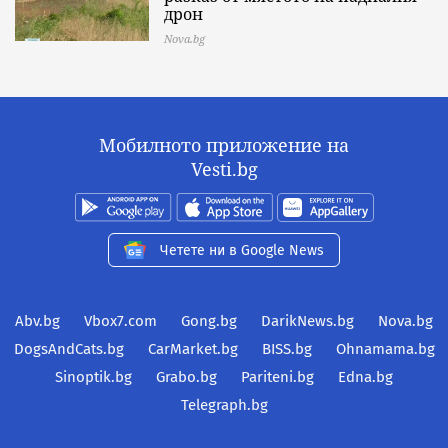
дрон
Nova.bg
Мобилното приложение на
Vesti.bg
Четете ни в Google News
Abv.bg
Vbox7.com
Gong.bg
DarikNews.bg
Nova.bg
DogsAndCats.bg
CarMarket.bg
BISS.bg
Ohnamama.bg
Sinoptik.bg
Grabo.bg
Pariteni.bg
Edna.bg
Telegraph.bg