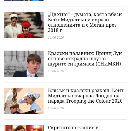
„Цветно“ – думата, която вбеси
Кейт Мидълтън и смрази
отношенията ѝ с Меган през
2018 г.
14.06.2026
Кралски палавник: Принц Луи
отново открадна шоуто с
щурите си гримаси (СНИМКИ)
13.06.2026
Блясък и кралски разкош: Кейт
Мидълтън очарова Лондон на
парада Trooping the Colour 2026
13.06.2026
Скритото послание в