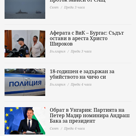
Свят
Преди 3 часа
Аферата с ВиК – Бургас: Съдът
остави в ареста Христо
Широков
България
Преди 3 часа
18-годишен е задържан за
убийството на чичо си
България
Преди 4 часа
Обрат в Унгария: Партията на
Петер Мадяр номинира Андраш
Бака за президент
Свят
Преди 4 часа