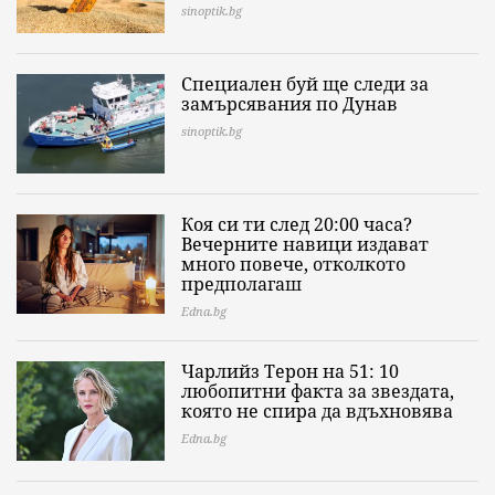
sinoptik.bg
Специален буй ще следи за
замърсявания по Дунав
sinoptik.bg
Коя си ти след 20:00 часа?
Вечерните навици издават
много повече, отколкото
предполагаш
Edna.bg
Чарлийз Терон на 51: 10
любопитни факта за звездата,
която не спира да вдъхновява
Edna.bg