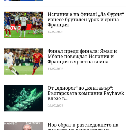
Испания е на финал! „Ла Фурия“
изнесе брутален урок и срина
Франция
15.07.2026
Финал преди финала: Ямал и
Мбапе повеждат Испания и
Франция в яростна война
14.07.2026
От „еднорог“ до „кентавър“:
Българската компания Payhawk
влезе в...
09.07.2026
Нов обрат в разследването на