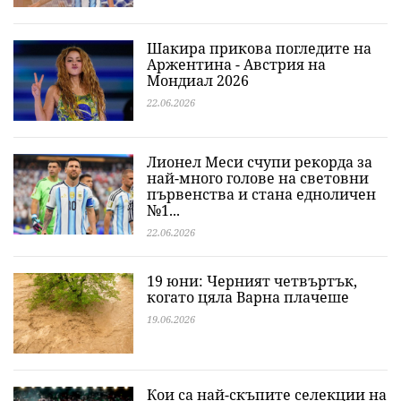
Шакира прикова погледите на
Аржентина - Австрия на
Мондиал 2026
22.06.2026
Лионел Меси счупи рекорда за
най-много голове на световни
първенства и стана едноличен
№1...
22.06.2026
19 юни: Черният четвъртък,
когато цяла Варна плачеше
19.06.2026
Кои са най-скъпите селекции на