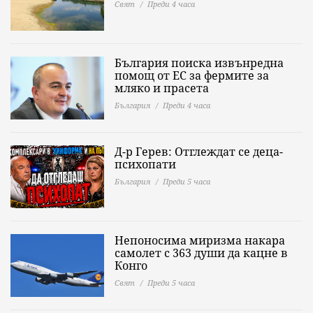
Свят
Преди 4 часа
България поиска извънредна
помощ от ЕС за фермите за
мляко и прасета
България
Преди 4 часа
Д-р Герев: Отглеждат се деца-
психопати
България
Преди 5 часа
Непоносима миризма накара
самолет с 363 души да кацне в
Конго
Свят
Преди 5 часа