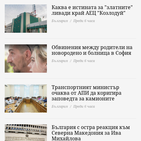
Каква е истината за "златните"
ливади край АЕЦ "Козлодуй"
България
Преди 6 часа
Обвинения между родители на
новородено и болница в София
България
Преди 6 часа
Транспортният министър
очаква от АПИ да коригира
заповедта за камионите
България
Преди 6 часа
България с остра реакция към
Северна Македония за Ива
Михайлова