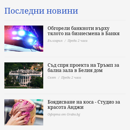
Последни новини
Обгорели банкноти върху
тялото на бизнесмена в Банкя
България
Преди 2 часа
Съд спря проекта на Тръмп за
бална зала в Белия дом
Свят
Преди 2 часа
Боядисване на коса - Студио за
красота Анджи
Оферта от Grabo.bg