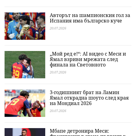
Авторът на шампионския гол за
Испания има българско куче
20.07.2026
„Мой ред е!“: AI видео с Меси и
Ямал взриви мрежата след
финала на Световното
20.07.2026
3-годишният брат на Ламин
Ямал открадна шоуто след края
на Мондиал 2026
20.07.2026
Мбапе детронира Меси: