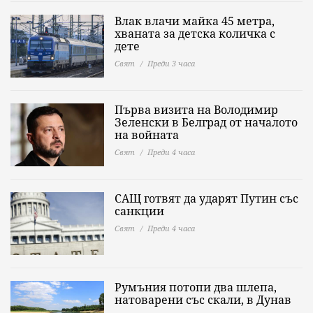
Влак влачи майка 45 метра,
хваната за детска количка с
дете
Свят
Преди 3 часа
Първа визита на Володимир
Зеленски в Белград от началото
на войната
Свят
Преди 4 часа
САЩ готвят да ударят Путин със
санкции
Свят
Преди 4 часа
Румъния потопи два шлепа,
натоварени със скали, в Дунав