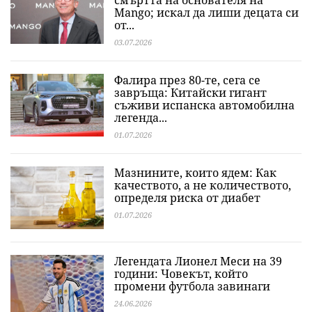
смъртта на основателя на
Mango; искал да лиши децата си
от...
03.07.2026
Фалира през 80-те, сега се
завръща: Китайски гигант
съживи испанска автомобилна
легенда...
01.07.2026
Мазнините, които ядем: Как
качеството, а не количеството,
определя риска от диабет
01.07.2026
Легендата Лионел Меси на 39
години: Човекът, който
промени футбола завинаги
24.06.2026