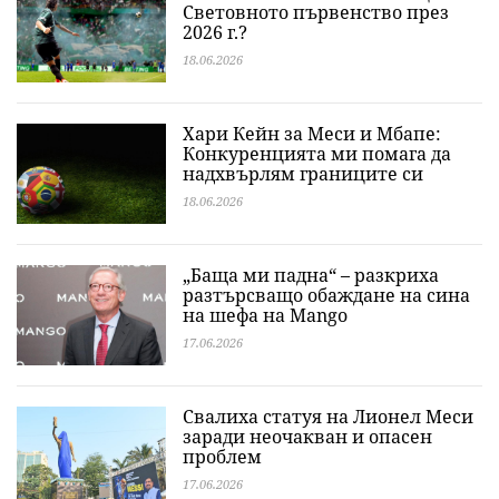
Световното първенство през
2026 г.?
18.06.2026
Хари Кейн за Меси и Мбапе:
Конкуренцията ми помага да
надхвърлям границите си
18.06.2026
„Баща ми падна“ – разкриха
разтърсващо обаждане на сина
на шефа на Mango
17.06.2026
Свалиха статуя на Лионел Меси
заради неочакван и опасен
проблем
17.06.2026