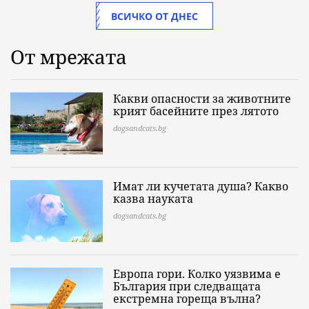
ВСИЧКО ОТ ДНЕС
От мрежата
Какви опасности за животните
крият басейните през лятото
dogsandcats.bg
Имат ли кучетата душа? Какво
казва науката
dogsandcats.bg
Европа гори. Колко уязвима е
България при следващата
екстремна гореща вълна?