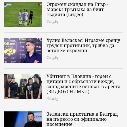
Огромен скандал на Етър -
Марек! Тръгнаха да бият
съдията (видео)
Gong.bg
Хулио Веласкес: Играхме срещу
труден противник, трябва да
останем скромни
Gong.bg
Убитият в Пловдив - горен с
цигари и с обръснати вежди,
заподозрените остават в ареста
(ВИДЕО+СНИМКИ)
Nova.bg
Зеленски пристигна в Белград
на първото си официално
посещение