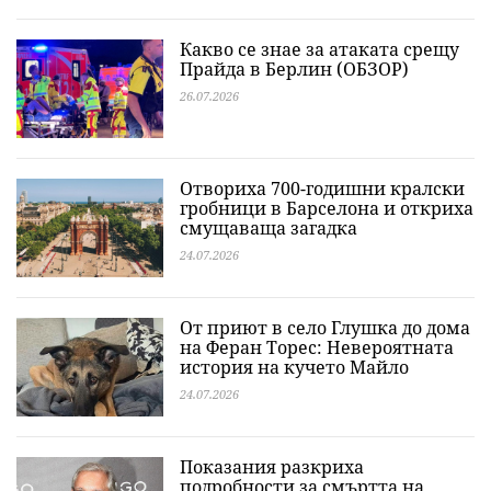
Какво се знае за атаката срещу
Прайда в Берлин (ОБЗОР)
26.07.2026
Отвориха 700-годишни кралски
гробници в Барселона и откриха
смущаваща загадка
24.07.2026
От приют в село Глушка до дома
на Феран Торес: Невероятната
история на кучето Майло
24.07.2026
Показания разкриха
подробности за смъртта на