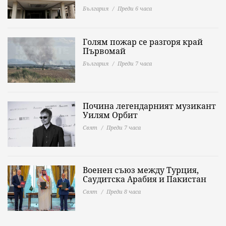
България
Преди 6 часа
Голям пожар се разгоря край
Първомай
България
Преди 7 часа
Почина легендарният музикант
Уилям Орбит
Свят
Преди 7 часа
Военен съюз между Турция,
Саудитска Арабия и Пакистан
Свят
Преди 8 часа