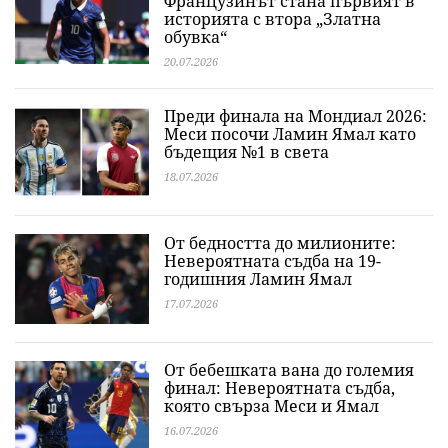
Французинът стана първият в
историята с втора „Златна
обувка“
20.07.2026
Преди финала на Мондиал 2026:
Меси посочи Ламин Ямал като
бъдещия №1 в света
18.07.2026
От бедността до милионите:
Невероятната съдба на 19-
годишния Ламин Ямал
17.07.2026
От бебешката вана до големия
финал: Невероятната съдба,
която свърза Меси и Ямал
16.07.2026