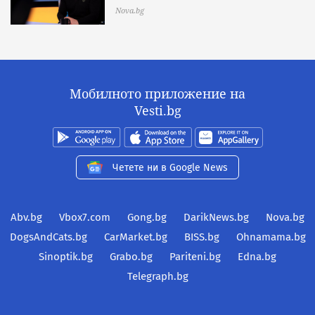
Nova.bg
Мобилното приложение на
Vesti.bg
Четете ни в Google News
Abv.bg
Vbox7.com
Gong.bg
DarikNews.bg
Nova.bg
DogsAndCats.bg
CarMarket.bg
BISS.bg
Ohnamama.bg
Sinoptik.bg
Grabo.bg
Pariteni.bg
Edna.bg
Telegraph.bg