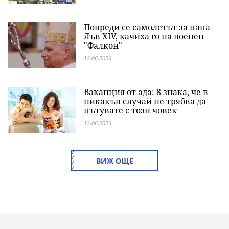
Повреди се самолетът за папа
Лъв XIV, качиха го на военен
"Фалкон"
12.06.2026
Ваканция от ада: 8 знака, че в
никакъв случай не трябва да
пътувате с този човек
12.06.2026
ВИЖ ОЩЕ