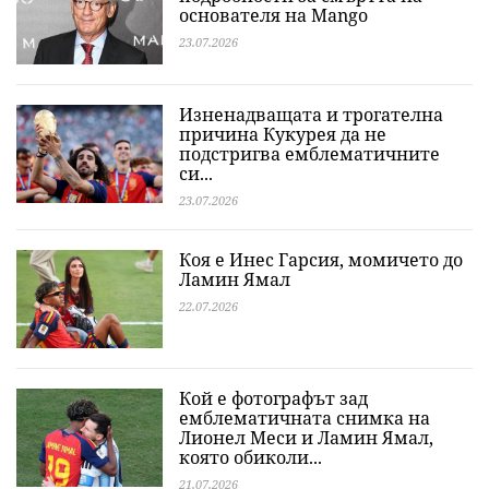
основателя на Mango
23.07.2026
Изненадващата и трогателна
причина Кукурея да не
подстригва емблематичните
си...
23.07.2026
Коя е Инес Гарсия, момичето до
Ламин Ямал
22.07.2026
Кой е фотографът зад
емблематичната снимка на
Лионел Меси и Ламин Ямал,
която обиколи...
21.07.2026