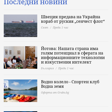
Последни новини
Швеция предава на Украйна
кораб от руския „сенчест флот“
Свят
Преди 1 час
Йотова: Нашата страна има
голям потенциал в сферата на
информационните технологии
и изкуствения интелект
България
Преди 1 час
Водно колело - Спортен клуб
Водна земя
Оферта от Grabo.bg