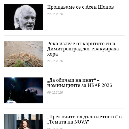
Прощаваме се с Асен Шопов
27.02.2026
Река излезе от коритото си в
Димитровградско, евакуираха
хора
21.02.2026
„Да обичаш на инат“ –
номинациите за ИКАР 2026
09.02.2026
„През очите на дълголетието“ в
„Темата на NOVA”
06.02.2026