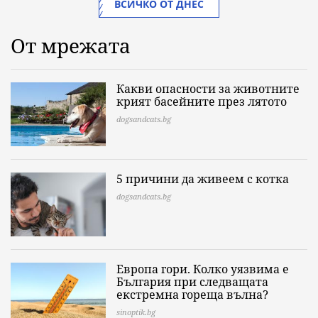
ВСИЧКО ОТ ДНЕС
От мрежата
Какви опасности за животните
крият басейните през лятото
dogsandcats.bg
5 причини да живеем с котка
dogsandcats.bg
Европа гори. Колко уязвима е
България при следващата
екстремна гореща вълна?
sinoptik.bg