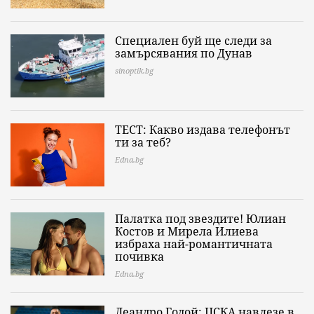
Специален буй ще следи за
замърсявания по Дунав
sinoptik.bg
ТЕСТ: Какво издава телефонът
ти за теб?
Edna.bg
Палатка под звездите! Юлиан
Костов и Мирела Илиева
избраха най-романтичната
почивка
Edna.bg
Леандро Годой: ЦСКА навлезе в