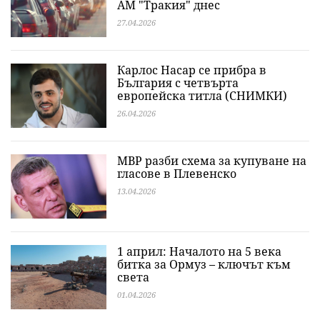
АМ "Тракия" днес
27.04.2026
Карлос Насар се прибра в
България с четвърта
европейска титла (СНИМКИ)
26.04.2026
МВР разби схема за купуване на
гласове в Плевенско
13.04.2026
1 април: Началото на 5 века
битка за Ормуз – ключът към
света
01.04.2026