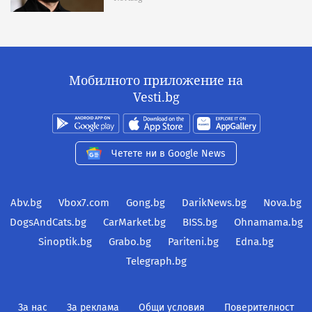
Мобилното приложение на
Vesti.bg
Четете ни в Google News
Abv.bg
Vbox7.com
Gong.bg
DarikNews.bg
Nova.bg
DogsAndCats.bg
CarMarket.bg
BISS.bg
Ohnamama.bg
Sinoptik.bg
Grabo.bg
Pariteni.bg
Edna.bg
Telegraph.bg
За нас
За реклама
Общи условия
Поверителност