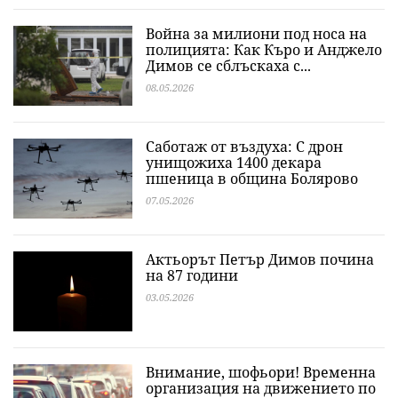
Война за милиони под носа на
полицията: Как Къро и Анджело
Димов се сблъскаха с...
08.05.2026
Саботаж от въздуха: С дрон
унищожиха 1400 декара
пшеница в община Болярово
07.05.2026
Актьорът Петър Димов почина
на 87 години
03.05.2026
Внимание, шофьори! Временна
организация на движението по