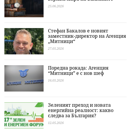
25.06.2026
Стефан Бакалов е новият
заместник-директор на Агенция
„Митници“
27.05.2026
Поредна рокада: Агенция
“Митници” е с нов шеф
16.05.2026
Зеленият преход и новата
енергийна реалност: какво
следва за България?
12.05.2026