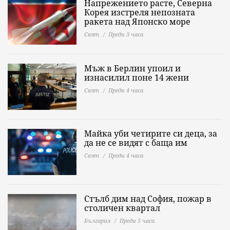
Напрежението расте, Северна
Корея изстреля непозната
ракета над Японско море
Свят
Преди 3 часа
Мъж в Берлин упоил и
изнасилил поне 14 жени
Свят
Преди 4 часа
Майка уби четирите си деца, за
да не се видят с баща им
Свят
Преди 4 часа
Стълб дим над София, пожар в
столичен квартал
България
Преди 5 часа