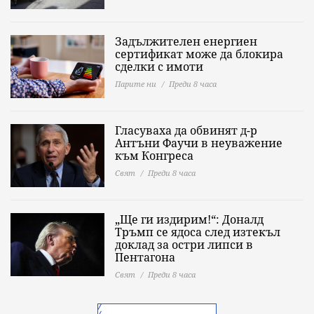
Задължителен енергиен
сертификат може да блокира
сделки с имоти
Парите ни
Преди 8 часа
Гласуваха да обвинят д-р
Антъни Фаучи в неуважение
към Конгреса
Свят
Преди 8 часа
„Ще ги издирим!“: Доналд
Тръмп се ядоса след изтекъл
доклад за остри липси в
Пентагона
Свят
Преди 8 часа