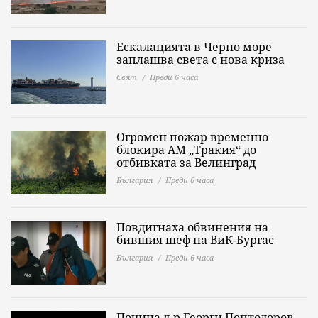
Ескалацията в Черно море
заплашва света с нова криза
Свят
Преди 6 часа
Огромен пожар временно
блокира АМ „Тракия“ до
отбивката за Велинград
България
Преди 6 часа
Повдигнаха обвинения на
бившия шеф на ВиК-Бургас
България
Преди 6 часа
Почина д-р Георги Поптодоров