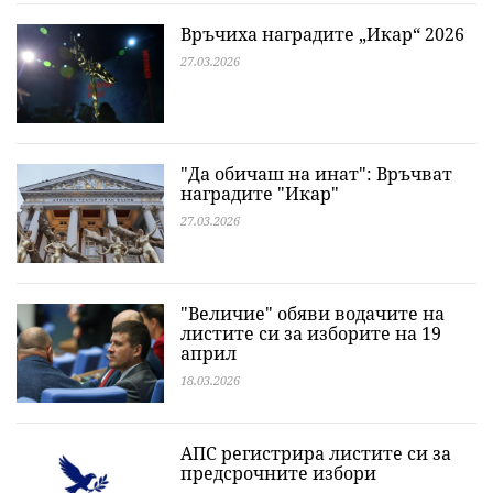
Връчиха наградите „Икар“ 2026
27.03.2026
"Да обичаш на инат": Връчват
наградите "Икар"
27.03.2026
"Величие" обяви водачите на
листите си за изборите на 19
април
18.03.2026
АПС регистрира листите си за
предсрочните избори