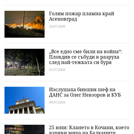
Голям пожар пламна край
Асеновград
23.07.2026
„Все едно сме били на война“:
Пловдив се събуди в разруха
след най-тежката си буря
21.07.2026
Изслушаха бившия шеф на
ДАНС за Олег Невзоров и КУБ
09.07.2026
25 юни: Клането в Кочани, което
взриви мира на Балканите