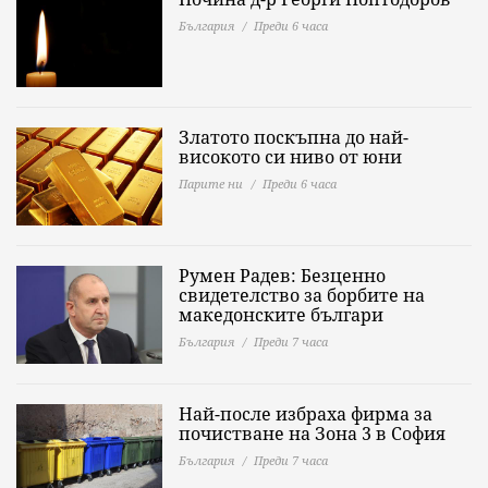
България
Преди 6 часа
Златото поскъпна до най-
високото си ниво от юни
Парите ни
Преди 6 часа
Румен Радев: Безценно
свидетелство за борбите на
македонските българи
България
Преди 7 часа
Най-после избраха фирма за
почистване на Зона 3 в София
България
Преди 7 часа