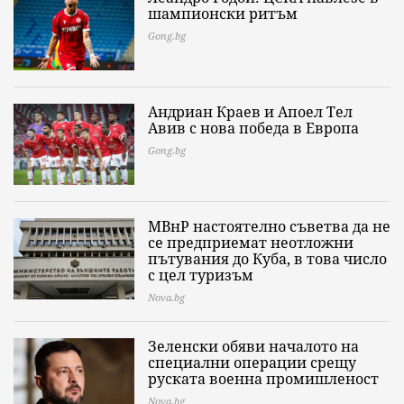
шампионски ритъм
Gong.bg
Андриан Краев и Апоел Тел
Авив с нова победа в Европа
Gong.bg
МВнР настоятелно съветва да не
се предприемат неотложни
пътувания до Куба, в това число
с цел туризъм
Nova.bg
Зеленски обяви началото на
специални операции срещу
руската военна промишленост
Nova.bg