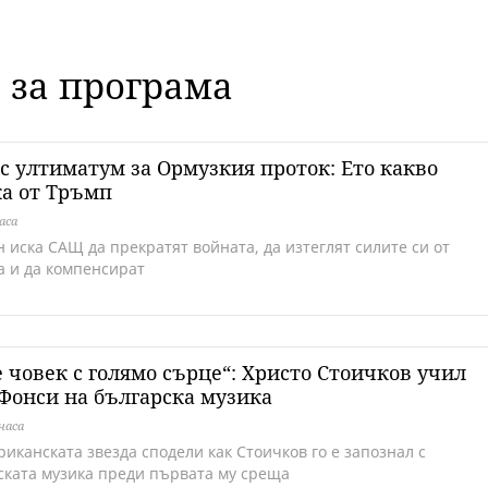
 за програма
с ултиматум за Ормузкия проток: Ето какво
а от Тръмп
аса
 иска САЩ да прекратят войната, да изтеглят силите си от
а и да компенсират
е човек с голямо сърце“: Христо Стоичков учил
Фонси на българска музика
часа
иканската звезда сподели как Стоичков го е запознал с
ската музика преди първата му среща