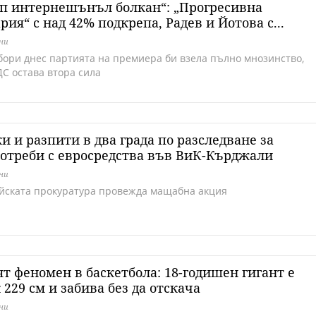
п интернешънъл болкан“: „Прогресивна
рия“ с над 42% подкрепа, Радев и Йотова с...
дни
бори днес партията на премиера би взела пълно мнозинство,
ДС остава втора сила
и и разпити в два града по разследване за
отреби с евросредства във ВиК-Кърджали
дни
йската прокуратура провежда мащабна акция
т феномен в баскетбола: 18-годишен гигант е
 229 см и забива без да отскача
дни