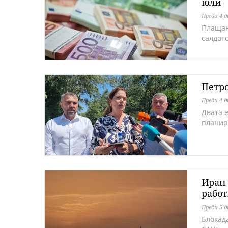
юли
Преди 4 
Плащан
салдот
Петро
Преди 4 
Двата 
планир
Иран 
рабо
Преди 5 
Блокад