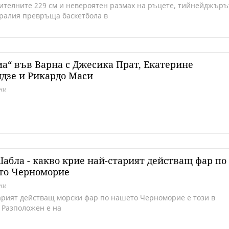
ителните 229 см и невероятен размах на ръцете, тийнейджъръ
тралия превръща баскетбола в
а“ във Варна с Джесика Прат, Екатерине
дзе и Рикардо Маси
дни
абла - какво крие най-старият действащ фар по
то Черноморие
дни
арият действащ морски фар по нашето Черноморие е този в
 Разположен е на