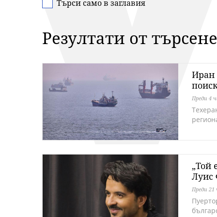
Търси само в заглавия
Резултати от търсене
Иран 
поиск
Преди 4 ч
Техеран
регион
„Той 
Луис 
Преди 21 
Пуертор
българ