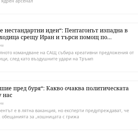
 ядрен арсенал
е нестандартни идеи“: Пентагонът изпадна в
ходица срещу Иран и търси помощ по...
дни
лното командване на САЩ събира креативни предложения от
ици, след като въздушните удари на Тръмп
шие пред буря“: Какво очаква политическата
у нас
дни
ентът е в лятна ваканция, но експерти предупреждават, че
, обещанията за „кошницата с грижа