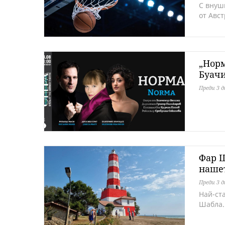
С внуш
от Авс
„Норм
Буачи
Преди 3 
Фар Ш
наше
Преди 3 
Най-ст
Шабла.