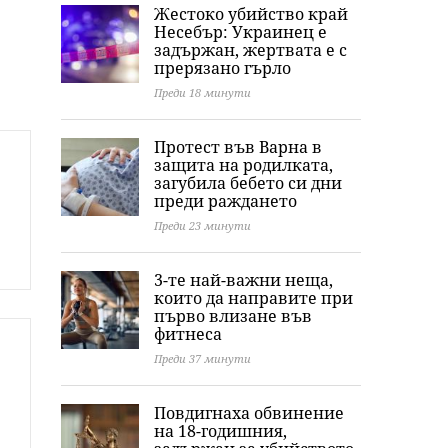
Жестоко убийство край
Несебър: Украинец е
задържан, жертвата е с
прерязано гърло
Преди 18 минути
Протест във Варна в
защита на родилката,
загубила бебето си дни
преди раждането
Преди 23 минути
3-те най-важни неща,
които да направите при
първо влизане във
фитнеса
Преди 37 минути
Повдигнаха обвинение
на 18-годишния,