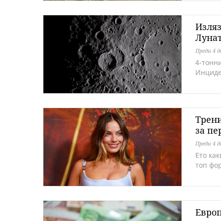
Изляз
Луна
Преди 4 
4-тонни
Инцид
Трени
за пе
Преди 4 
Ето ка
топ фо
Европ