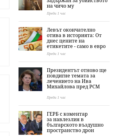
задържан за убийството
на чичо му
Преди 1 час
Левът окончателно
отива в историята: Oт
днес цените на
етикетите - само в евро
Преди 1 час
Президентът отново ще
повдигне темата за
лечението на Ива
Михайлова пред РСМ
Преди 1 час
ГЕРБ с коментар
за навлезлия в
българското въздушно
пространство дрон