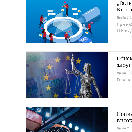
„Галъ
Бълга
Преди 2 
При из
ГЕРБ-С
Обиск
злоуп
Преди 3 
Европе
Новия
висок
Преди 3 