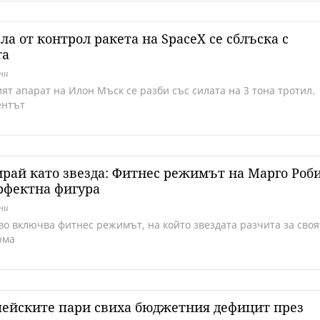
ла от контрол ракета на SpaceX се сблъска с
та
дни
ят апарат на Илон Мъск се разби със силата на 3 тона тротил.
ентът
рай като звезда: Фитнес режимът на Марго Роб
рфектна фигура
дни
кво включва фитнес режимът, на който звездата разчита за своя
рма
ейските пари свиха бюджетния дефицит през