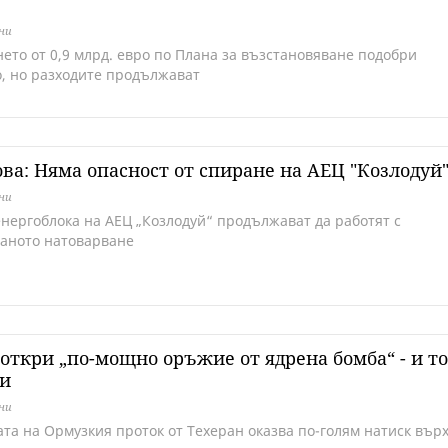
дни
ето от 0,9 млрд. евро по Плана за възстановяване подобри
о, но разходите продължават
ва: Няма опасност от спиране на АЕЦ "Козлодуй
дни
енергоблока на АЕЦ „Козлодуй“ продължават да работят с
аното натоварване
откри „по-мощно оръжие от ядрена бомба“ - и то
ти
дни
ата на Ормузкия проток от Техеран оказва по-голям натиск вър