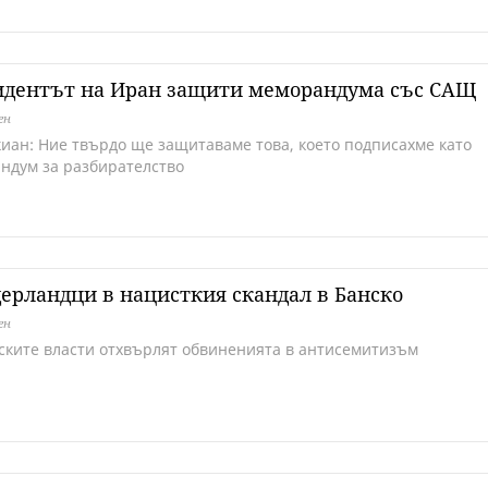
идентът на Иран защити меморандума със САЩ
ен
иан: Ние твърдо ще защитаваме това, което подписахме като
ндум за разбирателство
ерландци в нацисткия скандал в Банско
ен
ските власти отхвърлят обвиненията в антисемитизъм