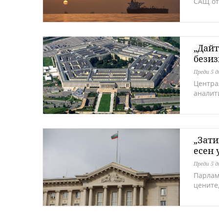
САЩ от
„Дайт
безиз
Преди 5 
Центра
аналит
„Зати
есен 
Преди 5 
Парлам
цените