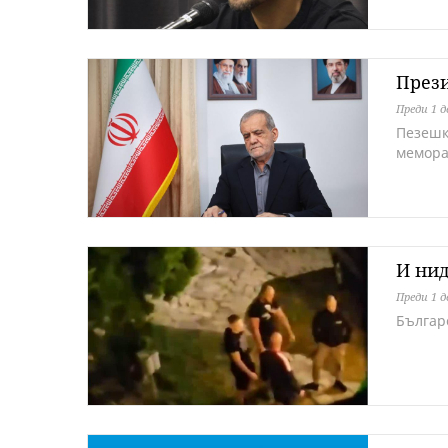
През
Преди 1 д
Пезешк
мемора
И нид
Преди 1 д
Българ