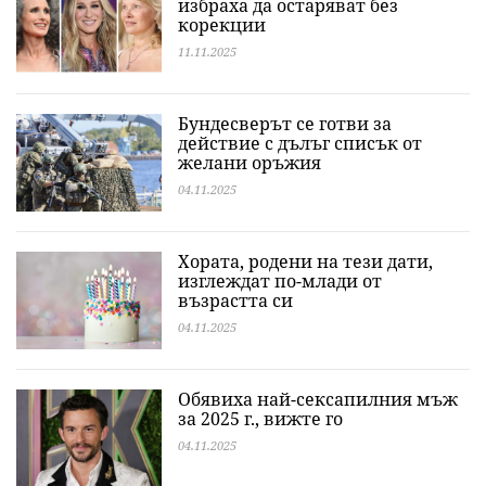
избраха да остаряват без
корекции
11.11.2025
Бундесверът се готви за
действие с дълъг списък от
желани оръжия
04.11.2025
Хората, родени на тези дати,
изглеждат по-млади от
възрастта си
04.11.2025
Обявиха най-сексапилния мъж
за 2025 г., вижте го
04.11.2025