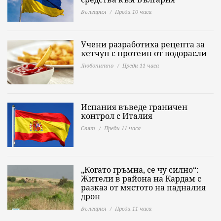
България
Преди 10 часа
Учени разработиха рецепта за
кетчуп с протеин от водорасли
Любопитно
Преди 11 часа
Испания въведе граничен
контрол с Италия
Свят
Преди 11 часа
„Когато гръмна, се чу силно“:
Жители в района на Кардам с
разказ от мястото на падналия
дрон
България
Преди 11 часа