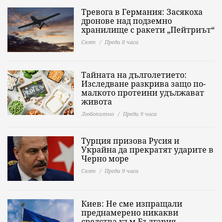
Тревога в Германия: Засякоха
дронове над подземно
хранилище с ракети „Пейтриът“
Свят
Преди 8 часа
Тайната на дълголетието:
Изследване разкрива защо по-
малкото протеини удължават
живота
Любопитно
Преди 9 часа
Турция призова Русия и
Украйна да прекратят ударите в
Черно море
Свят
Преди 9 часа
Киев: Не сме изпращали
преднамерено никакви
средства към България