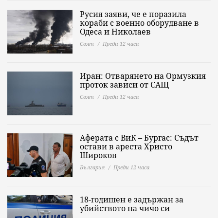
Русия заяви, че е поразила
кораби с военно оборудване в
Одеса и Николаев
Свят
Преди 12 часа
Иран: Отварянето на Ормузкия
проток зависи от САЩ
Свят
Преди 12 часа
Аферата с ВиК – Бургас: Съдът
остави в ареста Христо
Широков
България
Преди 12 часа
18-годишен е задържан за
убийството на чичо си