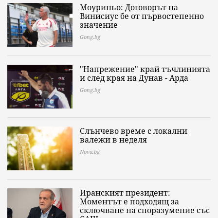
Моуриньо: Договорът на
Винисиус бе от първостепенно
значение
Gong.bg
"Напрежение" край тъчлинията
и след края на Дунав - Арда
Gong.bg
Слънчево време с локални
валежи в неделя
Nova.bg
Иранският президент:
Моментът е подходящ за
сключване на споразумение със