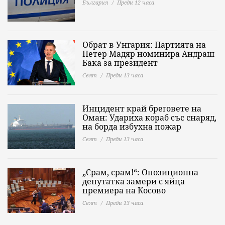
България
Преди 12 часа
Обрат в Унгария: Партията на
Петер Мадяр номинира Андраш
Бака за президент
Свят
Преди 13 часа
Инцидент край бреговете на
Оман: Удариха кораб със снаряд,
на борда избухна пожар
Свят
Преди 13 часа
„Срам, срам!“: Опозиционна
депутатка замери с яйца
премиера на Косово
Свят
Преди 13 часа