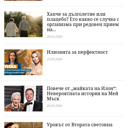
Хапче за дълголетие или
плацебо? Ето какво се случва с
организма при редовен прием
на...
28.03.2026
Илюзията за перфектност
25.03.2026
Повече от „майката на Илон“:
Невероятната история на Мей
Мъск
24.03.2026
Урокът от Втората световна