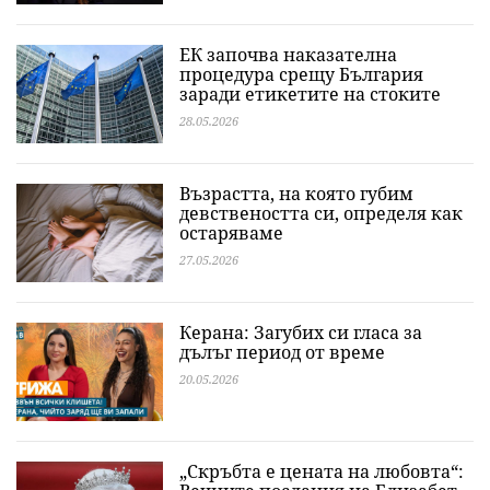
ЕК започва наказателна
процедура срещу България
заради етикетите на стоките
28.05.2026
Възрастта, на която губим
девствеността си, определя как
остаряваме
27.05.2026
Керана: Загубих си гласа за
дълъг период от време
20.05.2026
„Скръбта е цената на любовта“: