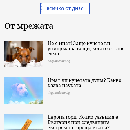
ВСИЧКО ОТ ДНЕС
От мрежата
Не е инат! Защо кучето ви
унищожава вещи, когато остане
само
dogsandcats.bg
Имат ли кучетата душа? Какво
казва науката
dogsandcats.bg
Европа гори. Колко уязвима е
България при следващата
екстремна гореща вълна?