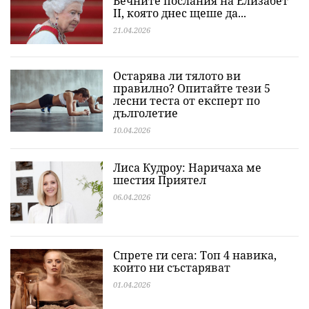
Вечните послания на Елизабет
II, която днес щеше да...
21.04.2026
Остарява ли тялото ви
правилно? Опитайте тези 5
лесни теста от експерт по
дълголетие
10.04.2026
Лиса Кудроу: Наричаха ме
шестия Приятел
06.04.2026
Спрете ги сега: Топ 4 навика,
които ни състаряват
01.04.2026