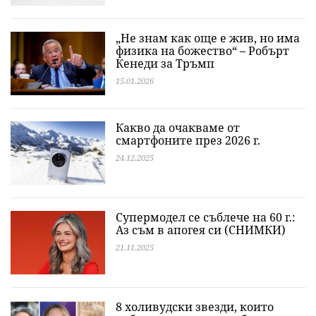
„Не знам как още е жив, но има
физика на божество“ – Робърт
Кенеди за Тръмп
15.01.2026
Какво да очакваме от
смартфоните през 2026 г.
24.12.2025
Супермодел се съблече на 60 г.:
Аз съм в апогея си (СНИМКИ)
21.11.2025
8 холивудски звезди, които