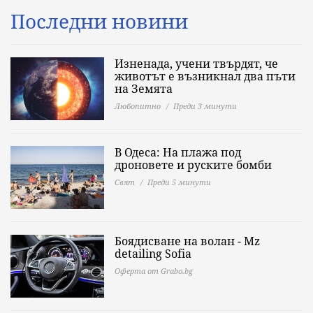
Последни новини
Изненада, учени твърдят, че
животът е възникнал два пъти
на Земята
Любопитно
Преди 3 минути
В Одеса: На плажа под
дроновете и руските бомби
Свят
Преди 5 минути
Боядисване на волан - Mz
detailing Sofia
Оферта от Grabo.bg