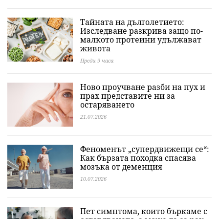
Тайната на дълголетието:
Изследване разкрива защо по-
малкото протеини удължават
живота
Преди 9 часа
Ново проучване разби на пух и
прах представите ни за
остаряването
21.07.2026
Феноменът „супердвижещи се“:
Как бързата походка спасява
мозъка от деменция
10.07.2026
Пет симптома, които бъркаме с