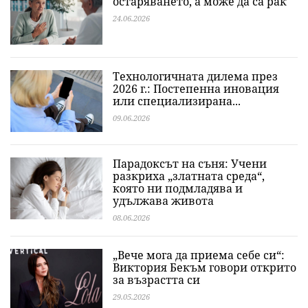
остаряването, а може да са рак
24.06.2026
Технологичната дилема през
2026 г.: Постепенна иновация
или специализирана...
09.06.2026
Парадоксът на съня: Учени
разкриха „златната среда“,
която ни подмладява и
удължава живота
08.06.2026
„Вече мога да приема себе си“:
Виктория Бекъм говори открито
за възрастта си
29.05.2026