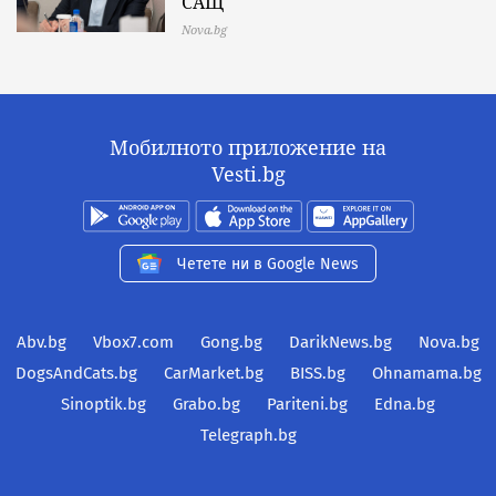
САЩ
Nova.bg
Мобилното приложение на
Vesti.bg
Четете ни в Google News
Abv.bg
Vbox7.com
Gong.bg
DarikNews.bg
Nova.bg
DogsAndCats.bg
CarMarket.bg
BISS.bg
Ohnamama.bg
Sinoptik.bg
Grabo.bg
Pariteni.bg
Edna.bg
Telegraph.bg