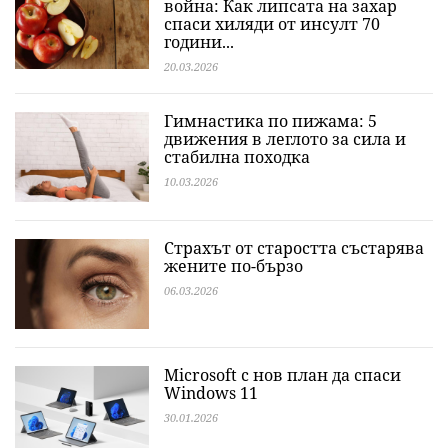
война: Как липсата на захар
спаси хиляди от инсулт 70
години...
20.03.2026
Гимнастика по пижама: 5
движения в леглото за сила и
стабилна походка
10.03.2026
Страхът от старостта състарява
жените по-бързо
06.03.2026
Microsoft с нов план да спаси
Windows 11
30.01.2026