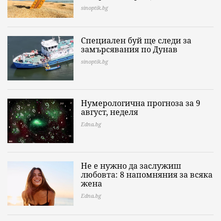
sinoptik.bg
Специален буй ще следи за
замърсявания по Дунав
sinoptik.bg
Нумерологична прогноза за 9
август, неделя
Edna.bg
Не е нужно да заслужиш
любовта: 8 напомняния за всяка
жена
Edna.bg