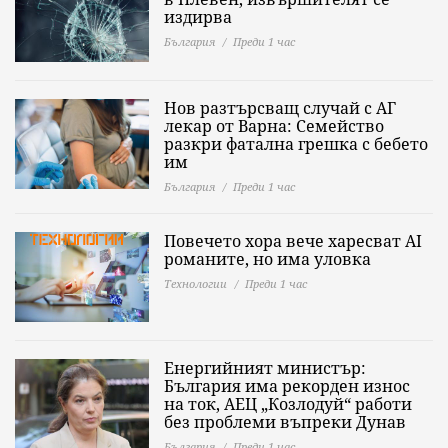
издирва
България
Преди 1 час
Нов разтърсващ случай с АГ
лекар от Варна: Семейство
разкри фатална грешка с бебето
им
България
Преди 1 час
Повечето хора вече харесват AI
романите, но има уловка
Технологии
Преди 1 час
Енергийният министър:
България има рекорден износ
на ток, АЕЦ „Козлодуй“ работи
без проблеми въпреки Дунав
България
Преди 1 час