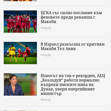
ЦСКА със силно послание към
феновете преди реванша с
Макаби
Gong.bg
В Израел разкъсаха от критики
Макаби Тел Авив
Gong.bg
Износът на ток е рекорден, АЕЦ
„Козлодуй“ работи нормално
въпреки ниските нива на
Дунав, увери енергийният
министър
Nova.bg