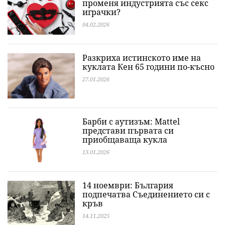
променя индустрията със секс
играчки?
04.02.2026
Разкриха истинското име на
куклата Кен 65 години по-късно
27.01.2026
Барби с аутизъм: Mattel
представи първата си
приобщаваща кукла
13.01.2026
14 ноември: България
подпечатва Съединението си с
кръв
14.11.2025