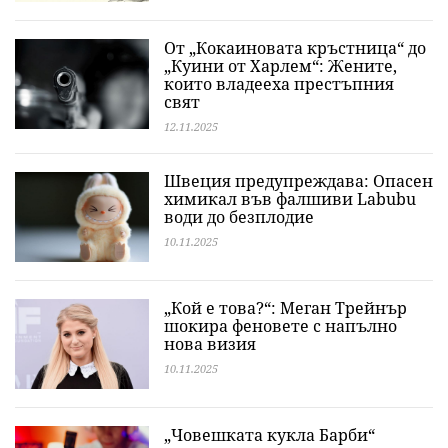
От „Кокаиновата кръстница“ до
„Куини от Харлем“: Жените,
които владееха престъпния
свят
12.11.2025
Швеция предупреждава: Опасен
химикал във фалшиви Labubu
води до безплодие
10.11.2025
„Кой е това?“: Меган Трейнър
шокира феновете с напълно
нова визия
10.11.2025
„Човешката кукла Барби“