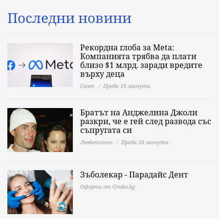
Последни новини
Рекордна глоба за Meta:
Компанията трябва да плати
близо $1 млрд. заради вредите
върху деца
Свят
Преди 19 минути
Братът на Анджелина Джоли
разкри, че е гей след развода със
съпругата си
Любопитно
Преди 28 минути
Зъболекар - Парадайс Дент
Оферта от Grabo.bg