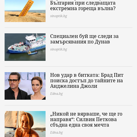
България при следващата
екстремна гореща вълна?
sinoptik.bg
Специален буй ще следи за
замърсявания по Дунав
sinoptik.bg
Нов удар в битката: Брад Пит
поиска достъп до тайните на
Анджелина Джоли
Edna.bg
„Никой не вярваше, че ще го
направя“: Силвия Петкова
сбъдна една своя мечта
Edna.bg