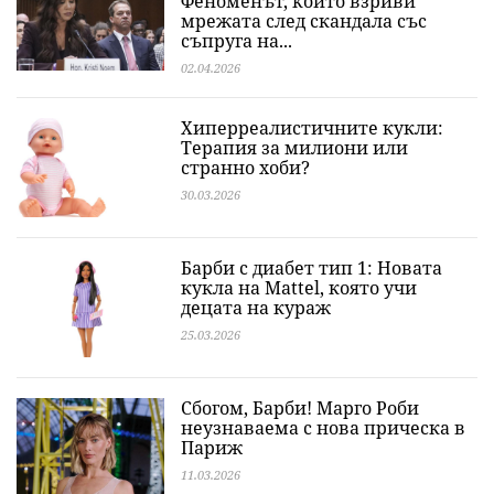
Феноменът, който взриви
мрежата след скандала със
съпруга на...
02.04.2026
Хиперреалистичните кукли:
Терапия за милиони или
странно хоби?
30.03.2026
Барби с диабет тип 1: Новата
кукла на Mattel, която учи
децата на кураж
25.03.2026
Сбогом, Барби! Марго Роби
неузнаваема с нова прическа в
Париж
11.03.2026