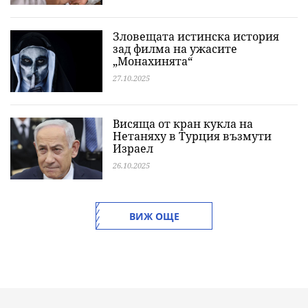
Зловещата истинска история
зад филма на ужасите
„Монахинята“
27.10.2025
Висяща от кран кукла на
Нетаняху в Турция възмути
Израел
26.10.2025
ВИЖ ОЩЕ