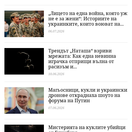
„Лицето на една война, която уж
не е за жени“: Историите на
украинките, които воюват на...
06.07.2026
Трендът „Наташа“ взриви
мрежата: Как една невинна
играчка отприщи вълна от
расизъм и...
18.06.2026
Магьосници, кукли и украински
дронове откраднаха шоуто на
форума на Путин
07.06.2026
Мистерията на куклите убийци