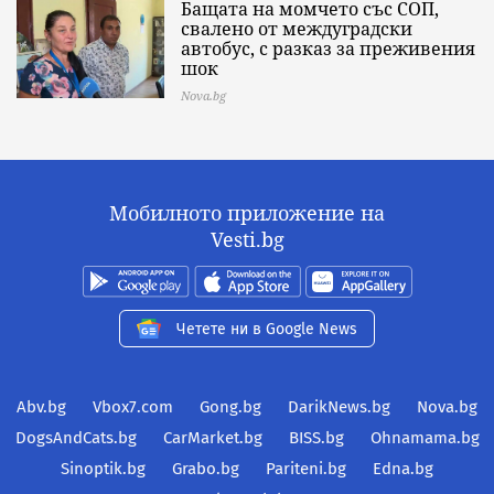
Бащата на момчето със СОП,
свалено от междуградски
автобус, с разказ за преживения
шок
Nova.bg
Мобилното приложение на
Vesti.bg
Четете ни в Google News
Abv.bg
Vbox7.com
Gong.bg
DarikNews.bg
Nova.bg
DogsAndCats.bg
CarMarket.bg
BISS.bg
Ohnamama.bg
Sinoptik.bg
Grabo.bg
Pariteni.bg
Edna.bg