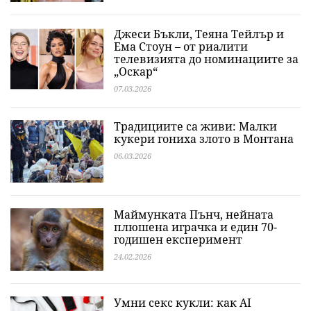
Джеси Бъкли, Теяна Тейлър и
Ема Стоун – от риалити
телевизията до номинациите за
„Оскар“
07.03.2026
Традициите са живи: Малки
кукери гониха злото в Монтана
06.03.2026
Маймунката Пънч, нейната
плюшена играчка и един 70-
годишен експеримент
24.02.2026
Умни секс кукли: как AI