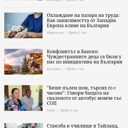
Охлаждане на пазара на труда:
Как зависимостта от Западна
Европа влияе на България
Парите ни
Преди 1 час
Конфликтът в Банско:
Чуждестранните деца са били у
нас по инициатива на България
България
Преди 1 час
"Беше пълен шок, търсих го с
часове": Говори бащата на
сваленото от автобус момче със
СОП
Свят
Преди 1 час
Стрелба в училище в Тайланд,