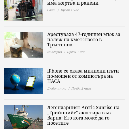
има жертва и ранени
Свят
Преди 1 час
Арестуваха 47-годишен мъж за
палеж на кметството в
Тръстеник
България
Преди 1 час
iPhone се оказа милиони пъти
по-мощен от компютъра на
НАСА
Любопитно
Преди 2 часа
Легендарният Arctic Sunrise на
„Грийнпийс“ акостира във
Варна: Ето кога може да го
посетите