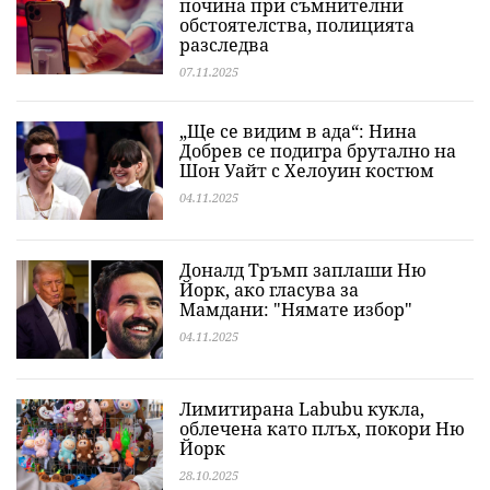
почина при съмнителни
обстоятелства, полицията
разследва
07.11.2025
„Ще се видим в ада“: Нина
Добрев се подигра брутално на
Шон Уайт с Хелоуин костюм
04.11.2025
Доналд Тръмп заплаши Ню
Йорк, ако гласува за
Мамдани: "Нямате избор"
04.11.2025
Лимитирана Labubu кукла,
облечена като плъх, покори Ню
Йорк
28.10.2025