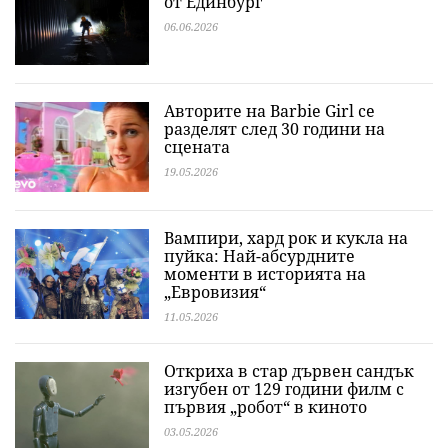
от Единбург
06.06.2026
Авторите на Barbie Girl се
разделят след 30 години на
сцената
19.05.2026
Вампири, хард рок и кукла на
пуйка: Най-абсурдните
моменти в историята на
„Евровизия“
11.05.2026
Откриха в стар дървен сандък
изгубен от 129 години филм с
първия „робот“ в киното
03.05.2026