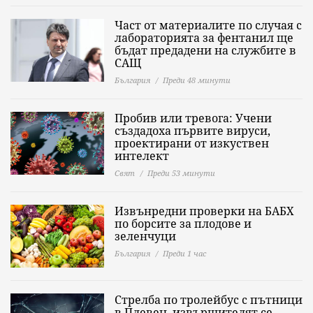
Част от материалите по случая с
лабораторията за фентанил ще
бъдат предадени на службите в
САЩ
България
Преди 48 минути
Пробив или тревога: Учени
създадоха първите вируси,
проектирани от изкуствен
интелект
Свят
Преди 53 минути
Извънредни проверки на БАБХ
по борсите за плодове и
зеленчуци
България
Преди 1 час
Стрелба по тролейбус с пътници
в Плевен, извършителят се