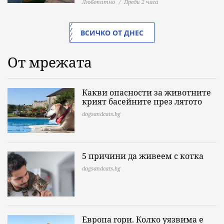
Любопитно
Преди 2 часа
ВСИЧКО ОТ ДНЕС
От мрежата
Какви опасности за животните
крият басейните през лятото
dogsandcats.bg
5 причини да живеем с котка
dogsandcats.bg
Европа гори. Колко уязвима е