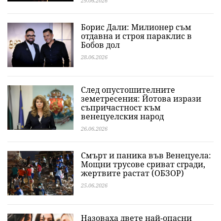
29.06.2026
Борис Дали: Милионер съм
отдавна и строя параклис в
Бобов дол
28.06.2026
След опустошителните
земетресения: Йотова изрази
съпричастност към
венецуелския народ
26.06.2026
Смърт и паника във Венецуела:
Мощни трусове сриват сгради,
жертвите растат (ОБЗОР)
25.06.2026
Назоваха двете най-опасни