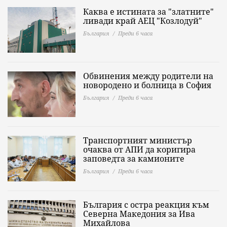
Каква е истината за "златните"
ливади край АЕЦ "Козлодуй"
България
Преди 6 часа
Обвинения между родители на
новородено и болница в София
България
Преди 6 часа
Транспортният министър
очаква от АПИ да коригира
заповедта за камионите
България
Преди 6 часа
България с остра реакция към
Северна Македония за Ива
Михайлова