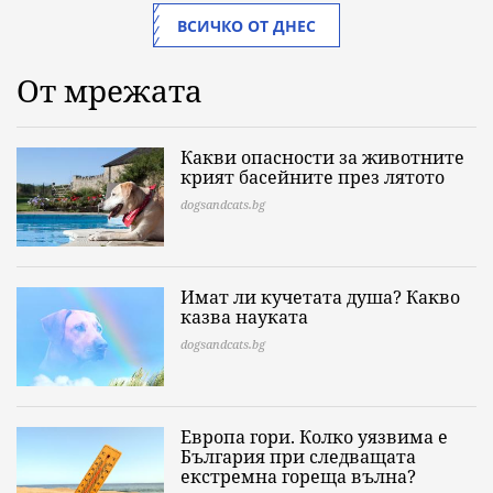
ВСИЧКО ОТ ДНЕС
От мрежата
Какви опасности за животните
крият басейните през лятото
dogsandcats.bg
Имат ли кучетата душа? Какво
казва науката
dogsandcats.bg
Европа гори. Колко уязвима е
България при следващата
екстремна гореща вълна?