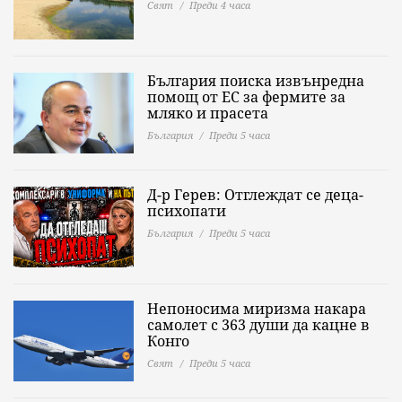
Свят
Преди 4 часа
България поиска извънредна
помощ от ЕС за фермите за
мляко и прасета
България
Преди 5 часа
Д-р Герев: Отглеждат се деца-
психопати
България
Преди 5 часа
Непоносима миризма накара
самолет с 363 души да кацне в
Конго
Свят
Преди 5 часа