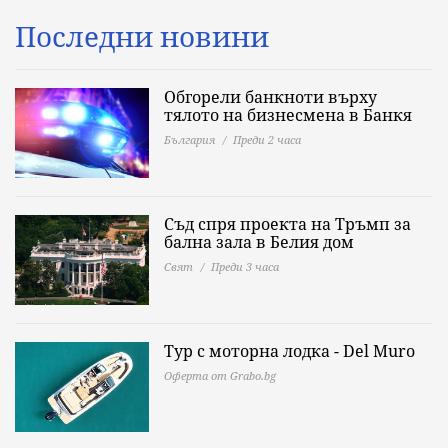
Последни новини
Обгорели банкноти върху
тялото на бизнесмена в Банкя
България
Преди 2 часа
Съд спря проекта на Тръмп за
бална зала в Белия дом
Свят
Преди 3 часа
Тур с моторна лодка - Del Muro
Оферта от Grabo.bg