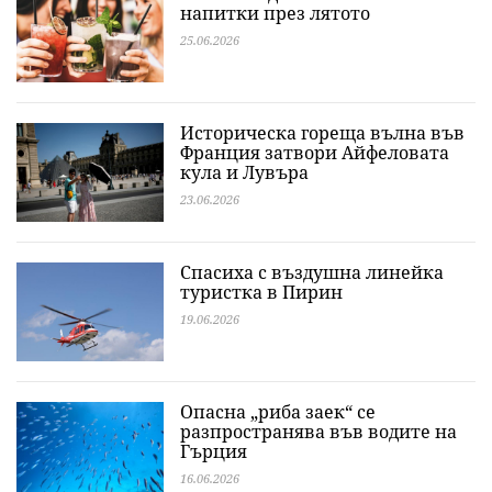
напитки през лятото
25.06.2026
Историческа гореща вълна във
Франция затвори Айфеловата
кула и Лувъра
23.06.2026
Спасиха с въздушна линейка
туристка в Пирин
19.06.2026
Опасна „риба заек“ се
разпространява във водите на
Гърция
16.06.2026