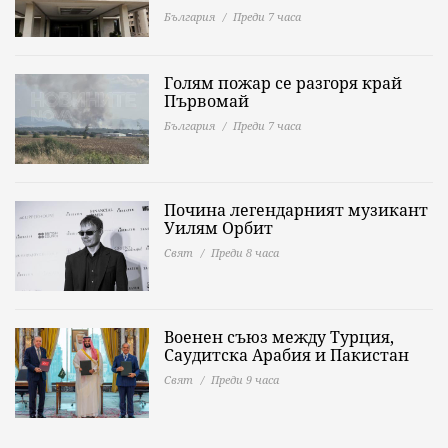
България
Преди 7 часа
Голям пожар се разгоря край
Първомай
България
Преди 7 часа
Почина легендарният музикант
Уилям Орбит
Свят
Преди 8 часа
Военен съюз между Турция,
Саудитска Арабия и Пакистан
Свят
Преди 9 часа