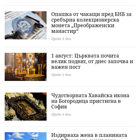
Опашка от чакащи пред БНБ за
сребърна колекционерска
монета „Преображенски
манастир“
Преди 4 дни
1 август: Църквата почита
велик подвиг, от днес започва и
важен пост
Преди 6 дни
Чудотворната Хавайска икона
на Богородица пристигна в
София
Преди 6 дни
Издирваха жена в планината