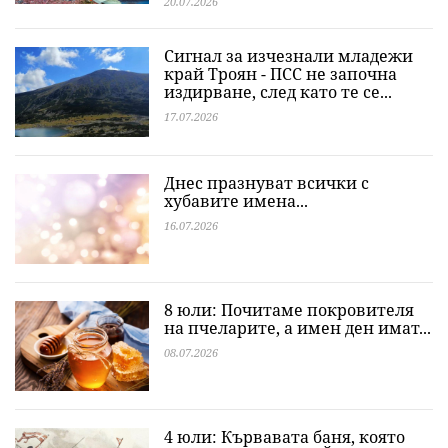
20.07.2026
Сигнал за изчезнали младежи
край Троян - ПСС не започна
издирване, след като те се...
17.07.2026
Днес празнуват всички с
хубавите имена...
16.07.2026
8 юли: Почитаме покровителя
на пчеларите, а имен ден имат...
08.07.2026
4 юли: Кървавата баня, която