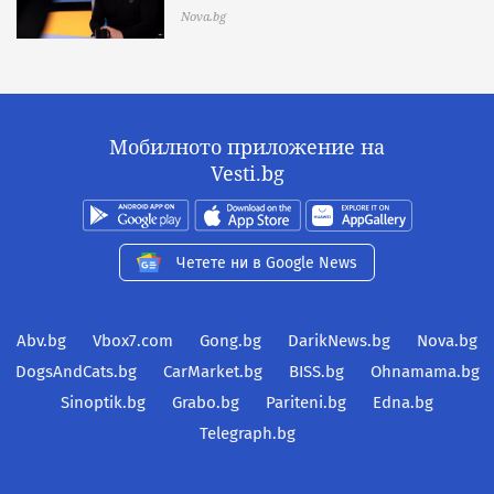
Nova.bg
Мобилното приложение на
Vesti.bg
Четете ни в Google News
Abv.bg
Vbox7.com
Gong.bg
DarikNews.bg
Nova.bg
DogsAndCats.bg
CarMarket.bg
BISS.bg
Ohnamama.bg
Sinoptik.bg
Grabo.bg
Pariteni.bg
Edna.bg
Telegraph.bg