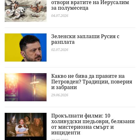
отвори вратите на Йерусалим
за полумесеца
04.07.2026
Зеленски заплаши Русия с
разплата
02.07.2026
Какво не бива да правите на
Петровден? Традиции, поверия
и забрани
29.06.2026
Прокълнати филми: 10
холивудски шедьоври, белязани
от мистериозна смърт и
инциденти