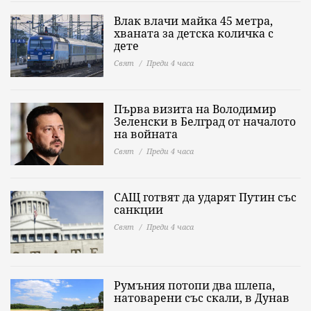
Влак влачи майка 45 метра,
хваната за детска количка с
дете
Свят
Преди 4 часа
Първа визита на Володимир
Зеленски в Белград от началото
на войната
Свят
Преди 4 часа
САЩ готвят да ударят Путин със
санкции
Свят
Преди 4 часа
Румъния потопи два шлепа,
натоварени със скали, в Дунав