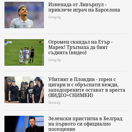
Изненада от Ливърпул -
привлече играч на Барселона
Gong.bg
Огромен скандал на Етър -
Марек! Тръгнаха да бият
съдията (видео)
Gong.bg
Убитият в Пловдив - горен с
цигари и с обръснати вежди,
заподозрените остават в ареста
(ВИДЕО+СНИМКИ)
Nova.bg
Зеленски пристигна в Белград
на първото си официално
посещение