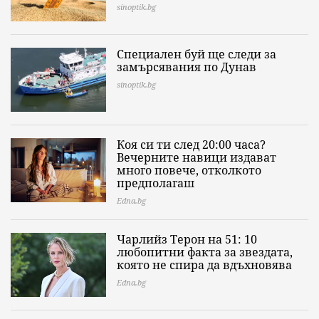
sinoptik.bg
Специален буй ще следи за
замърсявания по Дунав
sinoptik.bg
Коя си ти след 20:00 часа?
Вечерните навици издават
много повече, отколкото
предполагаш
Edna.bg
Чарлийз Терон на 51: 10
любопитни факта за звездата,
която не спира да вдъхновява
Edna.bg