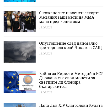
С кожено яке и военен ескорт:
Мелания зашемети на MMA
мача пред Белия дом
15.06.2026
Опустошение след най-малко
три торнада край Чикаго в САЩ
12.06.2026
Война за Кирил и Методий в ЕС?
Държава със свои монети за
светците ли блокира
българските...
11.06.2026
Папа Лъв XIV благослови Кулата