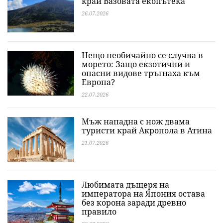
край Вазовата екопътека
26.07.2026
Нещо необичайно се случва в
морето: Защо екзотични и
опасни видове тръгнаха към
Европа?
22.07.2026
Мъж нападна с нож двама
туристи край Акропола в Атина
21.07.2026
Любимата дъщеря на
императора на Япония остава
без корона заради древно
правило