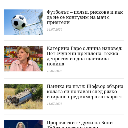
Футболът – ползи, рискове и как
да не се контузим на мач с
приятели
14.07.2026
Катерина Евро с лична изповед:
Пет счупени прешлена, тежка
депресия и една щастлива
новина
12.07.2026
Паника на пътя: Шофьор обърна
колата си по таван след рязко
спиране пред камера за скорост
11.07.2026
Пророческите думи на Бони
Тайлър месеци преди