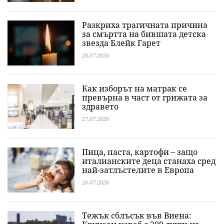
Разкриха трагичната причина
за смъртта на бившата детска
звезда Блейк Гарет
28.07.2026
Как изборът на матрак се
превърна в част от грижата за
здравето
27.07.2026
Пица, паста, картофи – защо
италианските деца станаха сред
най-затлъстелите в Европа
26.07.2026
Тежък сблъсък във Виена: