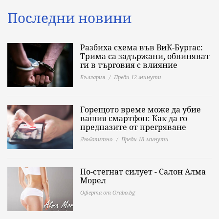
Последни новини
Разбиха схема във ВиК-Бургас:
Трима са задържани, обвиняват
ги в търговия с влияние
България
Преди 12 минути
Горещото време може да убие
вашия смартфон: Как да го
предпазите от прегряване
Любопитно
Преди 18 минути
По-стегнат силует - Салон Алма
Морел
Оферта от Grabo.bg