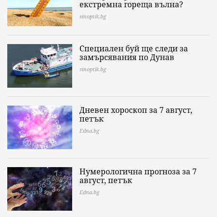
екстремна гореща вълна?
sinoptik.bg
Специален буй ще следи за
замърсявания по Дунав
sinoptik.bg
Дневен хороскоп за 7 август,
петък
Edna.bg
Нумерологична прогноза за 7
август, петък
Edna.bg