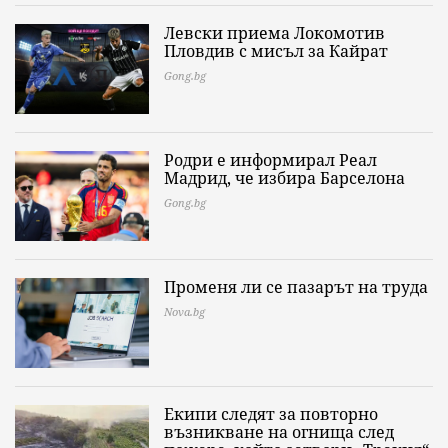
Левски приема Локомотив
Пловдив с мисъл за Кайрат
Gong.bg
Родри е информирал Реал
Мадрид, че избира Барселона
Gong.bg
Променя ли се пазарът на труда
Nova.bg
Екипи следят за повторно
възникване на огнища след