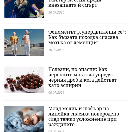
внезапната ѝ смърт
10.07.2026
Феноменът „супердвижещи се“:
Как бързата походка спасява
мозъка от деменция
10.07.2026
Полезни, но опасни: Как
черешите могат да увредят
черния дроб и кога действат
като аспирин
08.07.2026
Млад медик и шофьор на
линейка спасиха новородено
след тежко усложнение при
раждането
07.07.2026