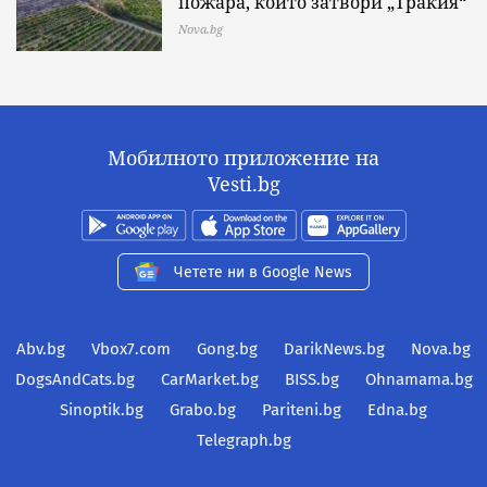
пожара, който затвори „Тракия“
Nova.bg
Мобилното приложение на
Vesti.bg
Четете ни в Google News
Abv.bg
Vbox7.com
Gong.bg
DarikNews.bg
Nova.bg
DogsAndCats.bg
CarMarket.bg
BISS.bg
Ohnamama.bg
Sinoptik.bg
Grabo.bg
Pariteni.bg
Edna.bg
Telegraph.bg