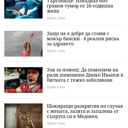
Търговище: Извадиха 600-
грамов тумор от 26-годишна
жена
Преди 3 дни
Защо не е добре да стоим с
мокър бански - 4 реални риска
за здравето
Преди 4 дни
Зов за помощ: Да помогнем на
рали шампиона Динко Иванов в
битката с тежко заболяване
Преди 4 дни
Шокиращи разкрития по случая
с жената, залята и запалена от
съпруга си в Медовец
Преди 6 дни