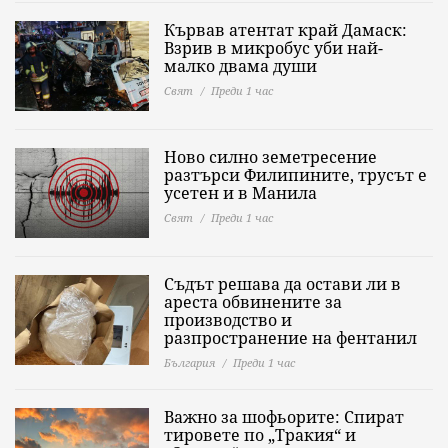
Кървав атентат край Дамаск:
Взрив в микробус уби най-
малко двама души
Свят
Преди 1 час
Ново силно земетресение
разтърси Филипините, трусът е
усетен и в Манила
Свят
Преди 1 час
Съдът решава да остави ли в
ареста обвинените за
производство и
разпространение на фентанил
България
Преди 1 час
Важно за шофьорите: Спират
тировете по „Тракия“ и