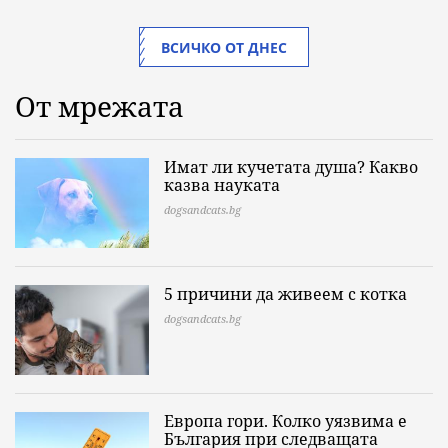
ВСИЧКО ОТ ДНЕС
От мрежата
Имат ли кучетата душа? Какво
казва науката
dogsandcats.bg
5 причини да живеем с котка
dogsandcats.bg
Европа гори. Колко уязвима е
България при следващата