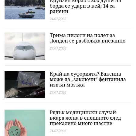
Круизен кораб с 200 души на
борда се удари в кей, 14 са
ранени
24.07.2026
Трима пилоти на полет за
Лондон се разболяха внезапно
23.07.2026
Край на еуфорията? Ваксина
може да „заключи“ фентанила
извън мозъка
23.07.2026
Рядък медицински случай
вкара жена в спешното след
прекалено много щастие
21.07.2026