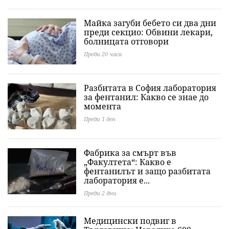
Майка загуби бебето си два дни
преди секцио: Обвини лекари,
болницата отговори
Преди 20 часа
Разбитата в София лаборатория
за фентанил: Какво се знае до
момента
Преди 1 ден
Фабрика за смърт във
„Факултета“: Какво е
фентанилът и защо разбитата
лаборатория е...
Преди 2 дни
Медицински подвиг в