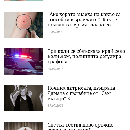
„Ако хората знаеха на какво са
способни кърлежите“: Как се
появява алергия към месо
21.07.2026
Три коли се сблъскаха край село
Бели Лом, полицията регулира
трафика
20.07.2026
Почина актрисата, изиграла
Дамата с гълъбите от "Сам
вкъщи" 2
17.07.2026
Светът тества ново оръжие