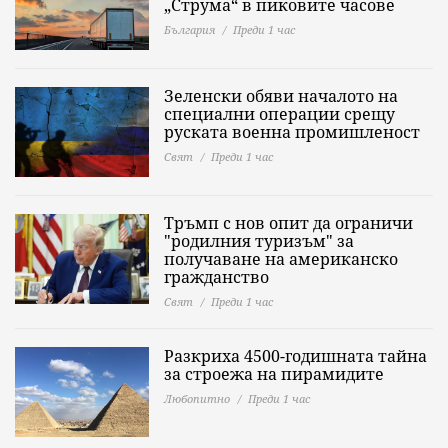
„Струма“ в пиковите часове
България
Преди 1 час
Зеленски обяви началото на
специални операции срещу
руската военна промишленост
Свят
Преди 1 час
Тръмп с нов опит да ограничи
"родилния туризъм" за
получаване на американско
гражданство
Свят
Преди 1 час
Разкриха 4500-годишната тайна
за строежа на пирамидите
Любопитно
Преди 1 час