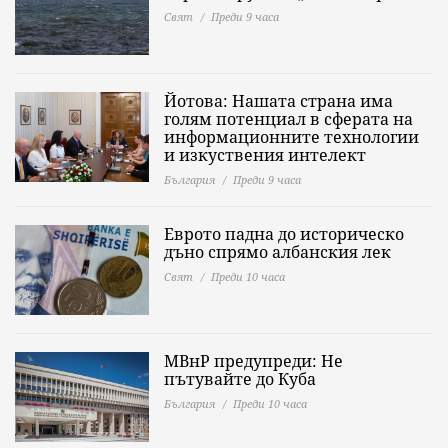
Свят
Преди 9 часа
Йотова: Нашата страна има
голям потенциал в сферата на
информационните технологии
и изкуствения интелект
България
Преди 9 часа
Еврото падна до историческо
дъно спрямо албанския лек
Свят
Преди 10 часа
МВнР предупреди: Не
пътувайте до Куба
България
Преди 10 часа