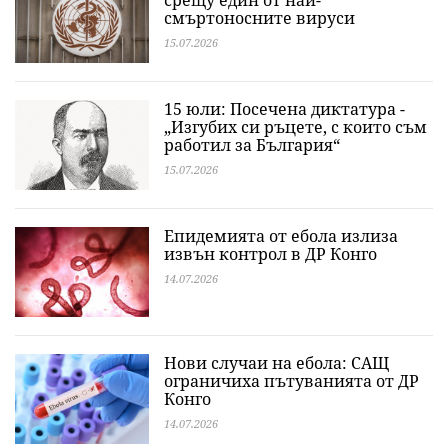
срещу един от най-
смъртоносните вируси
15.07.2026
15 юли: Посечена диктатура -
„Изгубих си ръцете, с които съм
работил за България“
15.07.2026
Епидемията от ебола излиза
извън контрол в ДР Конго
14.07.2026
Нови случаи на ебола: САЩ
ограничиха пътуванията от ДР
Конго
14.07.2026