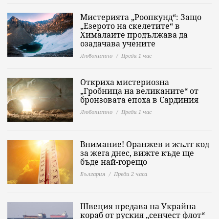
Мистерията „Роопкунд“: Защо
„Езерото на скелетите“ в
Хималаите продължава да
озадачава учените
Любопитно
Преди 1 час
Откриха мистериозна
„Гробница на великаните“ от
бронзовата епоха в Сардиния
Любопитно
Преди 1 час
Внимание! Оранжев и жълт код
за жега днес, вижте къде ще
бъде най-горещо
България
Преди 2 часа
Швеция предава на Украйна
кораб от руския „сенчест флот“