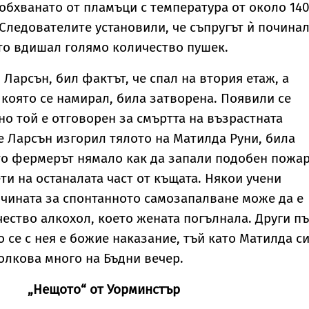
обхванато от пламъци с температура от около 14
 Следователите установили, че съпругът ѝ починал
то вдишал голямо количество пушек.
 Ларсън, бил фактът, че спал на втория етаж, а
в която се намирал, била затворена. Появили се
но той е отговорен за смъртта на възрастната
че Ларсън изгорил тялото на Матилда Руни, била
то фермерът нямало как да запали подобен пожар
ти на останалата част от къщата. Някои учени
ичината за спонтанното самозапалване може да е
ество алкохол, което жената погълнала. Други п
о се с нея е божие наказание, тъй като Матилда с
олкова много на Бъдни вечер.
„Нещото“ от Уорминстър