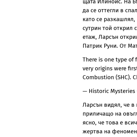
щата Илинойс. На Б
да се оттегли в спа
като се разкашлял,
сутрин той открил 
етаж, Ларсън откри
Патрик Руни. От Ма
There is one type of 
very origins were fi
Combustion (SHC). C
— Historic Mysteries
Ларсън видял, че в
приличащо на овъгл
ясно, че това е вси
жертва на феномен,