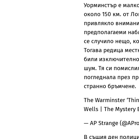
Уорминстър е малк
около 150 км. от Ло
привлякло внимание
предполагаеми набл
се случило нещо, к
Тогава редица мест
били изключително
шум. Тя си помисли
погледнала през пр
странно бръмчене.
The Warminster ‘Thing
Wells | The Mystery 
— AP Strange (@APro
В същия ден полици