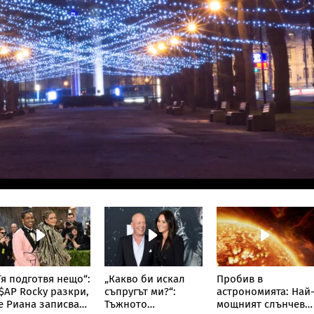
Тя подготвя нещо“:
„Какво би искал
Пробив в
$AP Rocky разкри,
съпругът ми?“:
астрономията: Най
е Риана записва
Тъжното
мощният слънчев