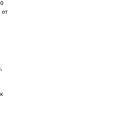
00
 от
,
ък
и