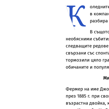
К
жето от
съдебна битка за
прозрачна пола
н
ла 1“ Люис
милиони
тип „дъждобран“
оледните
лтън
в компан
разбира 
В същото
необясними събития
следващите редове 
свързани със спонт
тормозили цяло гра
обичаните и популя
Ми
Фермер на име Джо
през 1885 г. при с
възрастна двойка, 