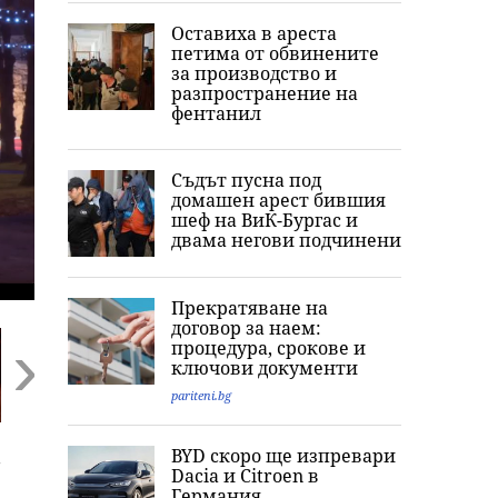
Оставиха в ареста
петима от обвинените
за производство и
разпространение на
фентанил
Съдът пусна под
домашен арест бившия
шеф на ВиК-Бургас и
двама негови подчинени
Прекратяване на
договор за наем:
процедура, срокове и
ключови документи
pariteni.bg
Next
Любимото ястие на
„Обичам извивките
Ким Кардашия
BYD скоро ще изпревари
-
принц Хари: Меган
си“: Годеницата на
разпали мрежа
Dacia и Citroеn в
Маркъл разкри
Кристиано
Публикува сни
Германия