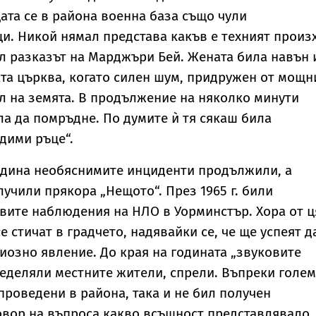
та се в района военна база също чули
и. Никой нямал представа какъв е техният произ
 разказът на Марджъри Бей. Жената била навън 
та църква, когато силен шум, придружен от мощн
л на земята. В продължение на няколко минути
 да помръдне. По думите ѝ тя сякаш била
дими ръце“.
одина необяснимите инциденти продължили, а
учили прякора „Нещото“. През 1965 г. били
вите наблюдения на НЛО в Уорминстър. Хора от ц
е стичат в градчето, надявайки се, че ще успеят д
иозно явление. До края на годината „звуковите
пределяли местните жители, спрели. Въпреки голе
проведени в района, така и не бил получен
овор на въпроса какво всъщност представлявало