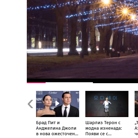
Previous
Кардашиян
Брад Пит и
Шарлиз Терон с
„
ли мрежата:
Анджелина Джоли
модна изненада:
A
кува снимка
в нова ожесточена
Появи се с
ч