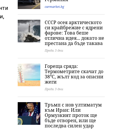
кулинарна тайна от
Роналдо отвърна
с „гаджето от
дома им
на критиките към
Формула 1“ Лю
carmarket.bg
нти
тялото ѝ
Хамилтън
и,
СССР осея арктическото
си крайбрежие с ядрени
фарове: Това беше
отлична идея... докато не
престана да бъде такава
Преди 3 дни
Гореща сряда:
Термометрите скачат до
38°C, жълт код за опасни
жеги
Преди 3 дни
Тръмп с нов ултиматум
към Иран: Или
Ормузкият проток ще
бъде отворен, или ще
последва силен удар