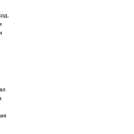
ход.
и
и
ял
а
мия