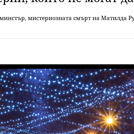
минстър, мистериозната смърт на Матилда Ру