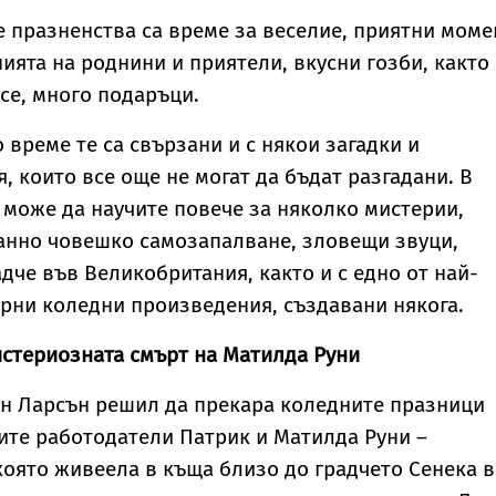
ов албум
признание на
телескоп улови
съпругата на Брус
невиждано досега
 празненства са време за веселие, приятни моме
Уилис след юбилея
явление
ията на роднини и приятели, вкусни гозби, както 
ѝ
се, много подаръци.
 време те са свързани и с някои загадки и
, които все още не могат да бъдат разгадани. В
може да научите повече за няколко мистерии,
анно човешко самозапалване, зловещи звуци,
дче във Великобритания, както и с едно от най-
рни коледни произведения, създавани някога.
стериозната смърт на Матилда Руни
н Ларсън решил да прекара коледните празници
воите работодатели Патрик и Матилда Руни –
която живеела в къща близо до градчето Сенека в