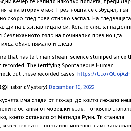
ъдни вечер те изпили няколко питиета, преди Ла
лнята на втория етаж. През нощта се събудил, тъй
 но скоро след това отново заспал. На следващата
сажди на възглавницата си. Когато слязъл на долн
л бездиханното тяло на починалия през нощта
тилда обаче нямало и следа.
fire that has left mainstream science stumped since 
rst recorded. The terrifying Spontaneous Human
heck out these recorded cases.
https://t.co/QUojAzH
 (@HistoricMystery)
December 16, 2022
 кухнята има следи от пожар, до които лежало нещ
ените останки от човешки крак. По-късно станал
чко, което останало от Матилда Руни. Тя станала
 известен като спонтанно човешко самозапалван