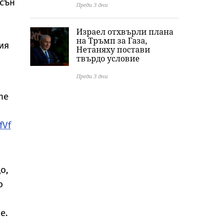
рсън
Преди 3 дни
Израел отхвърли плана
на Тръмп за Газа,
ия
Нетаняху постави
твърдо условие
Преди 3 дни
the
fVf
о,
о
е.