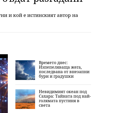
ни и кой е истинският автор на
Времето днес:
Изпепеляваща жега,
последвана от внезапни
бури и градушки
Невидимият океан под
Сахара: Тайната под най-
голямата пустиня в
света