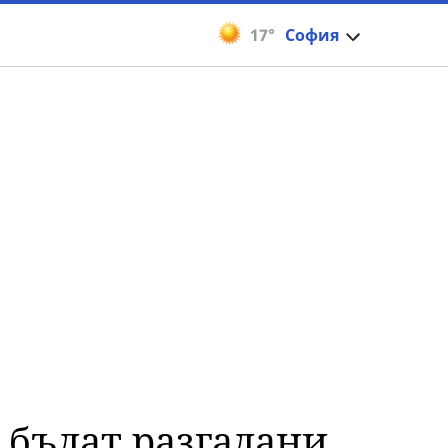
17°
София
 бъдат разгадани