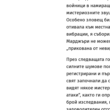
войници в намираща
мистериозните звуц
Особено зловещ бил
отивала към местна
вибрации, я събори
Марджъри не можела
„прикована от неви
През следващата г
силните шумове пол
регистрирани и пър
свят започнали да с
видят някое мистер
атаки“, както ги о
брой изследвания, 
задоволителен отг