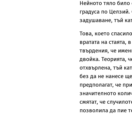
Нейното тяло било 
градуса по Целзий.
задушаване, тъй ка
Това, което спасило
вратата на стаята, 
твърдения, че имен
двойка. Теорията, 
отхвърлена, тъй ка
без да не нанесе ще
предполагат, че пр
значителното колич
смятат, че случилот
позволила да пие т