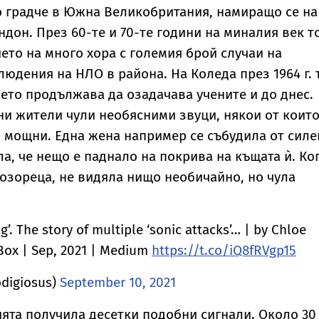
о градче в Южна Великобритания, намиращо се на
ндон. През 60-те и 70-те години на миналия век т
то на много хора с големия брой случаи на
юдения на НЛО в района. На Коледа през 1964 г. 
оето продължава да озадачава учените и до днес.
ни жители чули необясними звуци, някои от коит
 мощни. Една жена например се събудила от силе
ла, че нещо е паднало на покрива на къщата ѝ. Ко
озореца, не видяла нищо необичайно, но чула
’. The story of multiple ‘sonic attacks’… | by Chloe
Box | Sep, 2021 | Medium
https://t.co/iQ8fRVgp15
digiosus)
September 10, 2021
ята получила десетки подобни сигнали. Около 30