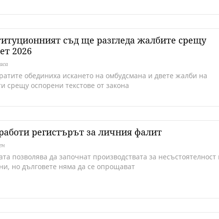
итуционният съд ще разгледа жалбите срещу
ет 2026
аса
ратите обединиха искането на омбудсмана и двете жалби на
ти срещу оспорени текстове от закона
работи регистърът за личния фалит
ен
ата позволява да започнат производствата за несъстоятелност 
ни, но дълговете няма да се опрощават