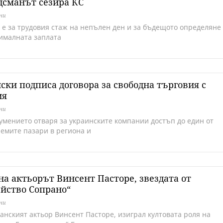
дсманът сезира КС
дни
 е за трудовия стаж на непълен ден и за бъдещото определяне
ималната заплата
ски подписа договора за свободна търговия с
ия
дни
умението отваря за украинските компании достъп до един от
лемите пазари в региона и
а актьорът Винсент Пасторе, звездата от
йство Сопрано“
дни
анският актьор Винсент Пасторе, изиграл култовата роля на