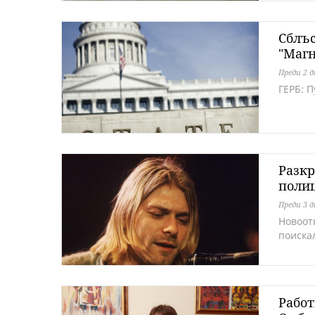
Сблъс
"Маг
Преди 2 
ГЕРБ: 
Разкр
полиц
Преди 3 
Новоотк
поиска
Работ