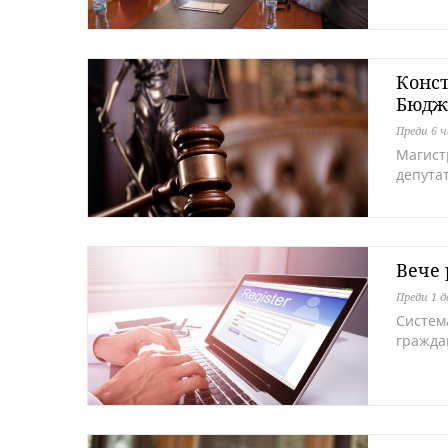
Конст
Бюдж
Преди 6 ч
Магист
депута
Вече 
Преди 1 д
Систем
гражда