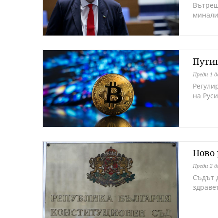
Вътреш
минали
Путин
Преди 1 д
Регули
на Рус
Ново 
Преди 2 
Съдът 
здраве