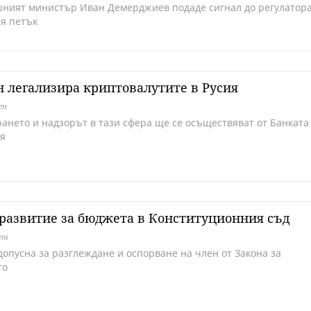
ният министър Иван Демерджиев подаде сигнал до регулатор
я петък
 легализира криптовалутите в Русия
ен
рането и надзорът в тази сфера ще се осъществяват от Банката
ия
развитие за бюджета в Конституционния съд
дни
допусна за разглеждане и оспорване на член от Закона за
то