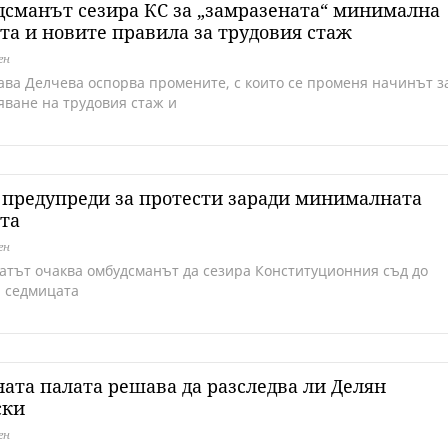
сманът сезира КС за „замразената“ минимална
та и новите правила за трудовия стаж
ен
ава Делчева оспорва промените, с които се променя начинът з
яване на трудовия стаж и
предупреди за протести заради минималната
та
ен
атът очаква омбудсманът да сезира Конституционния съд до
а седмицата
ата палата решава да разследва ли Делян
ски
ен