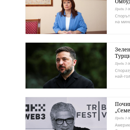
Омбу
Преди 3 
Спорът
на мин
Зелен
Турц
Преди 3 
Спораз
най-го
Почин
„Семе
Преди 3 
Америк