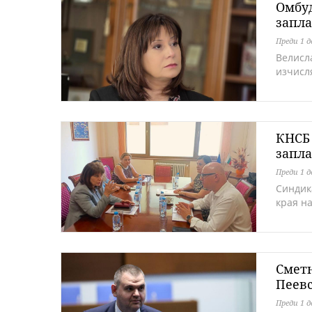
Омбуд
запла
Преди 1 д
Велисл
изчисл
КНСБ 
запла
Преди 1 д
Синдик
края н
Сметн
Пеев
Преди 1 д