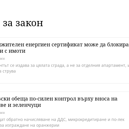
 за закон
жителен енергиен сертификат може да блокира
и с имоти
аса
тът се издава за цялата сграда, а не за отделния апартамент, 
а струва
ски обеща по-силен контрол върху вноса на
ве и зеленчуци
аса
ат обратно начисляване на ДДС, микрокредитиране и по-лек
за изграждане на оранжерии