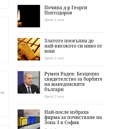
Почина д-р Георги
Поптодоров
Преди 2 часа
Златото поскъпна до
най-високото си ниво от
юни
Преди 2 часа
Румен Радев: Безценно
свидетелство за борбите
на македонските
българи
на
Преди 2 часа
Най-после избраха
фирма за почистване на
Зона 3 в София