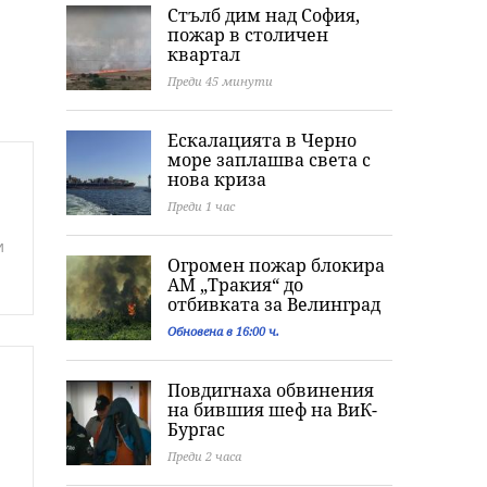
Стълб дим над София,
пожар в столичен
квартал
Преди 45 минути
Ескалацията в Черно
море заплашва света с
нова криза
Преди 1 час
и
Огромен пожар блокира
АМ „Тракия“ до
отбивката за Велинград
Обновена в 16:00 ч.
Повдигнаха обвинения
на бившия шеф на ВиК-
Бургас
Преди 2 часа