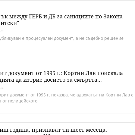
ък между ГЕРБ и ДБ за санкциите по Закона
нитски"
дни
Публикуван е процесуален документ, а не съдебно решение
ит документ от 1995 г.: Кортни Лав поискала
ията да изтрие досието за смъртта...
дни
рит документ от 1995 г. показва, че адвокатът на Кортни Лав е
л от полицейското
иш година, признават ти шест месеца: