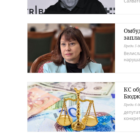
Салват
Омбуд
запла
Преди 5 
Велисл
наруша
КС об
Бюдж
Преди 6 
депута
конкре