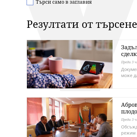
Търси само в заглавия
Резултати от търсене
Задъл
сделк
Преди 3 ч
Докумен
може д
Абров
плодо
Преди 3 ч
Обсъжд
режим 