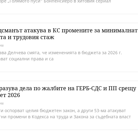
оре „Голямото пуси“ Бонпенсиеро в хитовия сериал
сманът атакува в КС промените за минималнат
та и трудовия стаж
дни
ава Делчева смята, че измененията в бюджета за 2026 г.
ват социални права и са
разува дела по жалбите на ГЕРБ-СДС и ПП срещу
ет 2026
дни
ти оспорват целия бюджетен закон, а други 53-ма атакуват
тни промени в Кодекса на труда и Закона за съдебната власт