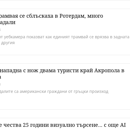
рамвая се сблъскаха в Ротердам, много
радали
6
от уебкамера показват как единият трамвай се врязва в задната
 другия
ападна с нож двама туристи край Акропола в
а
6
далите са американски граждани от гръцки произход
e чества 25 години визуално търсене... с още AI