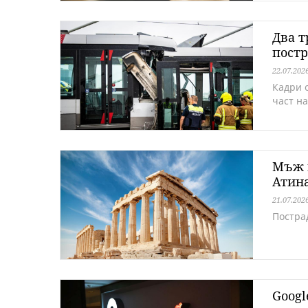
Два т
пост
22.07.202
Кадри 
част на
Мъж н
Атин
21.07.202
Постра
Googl