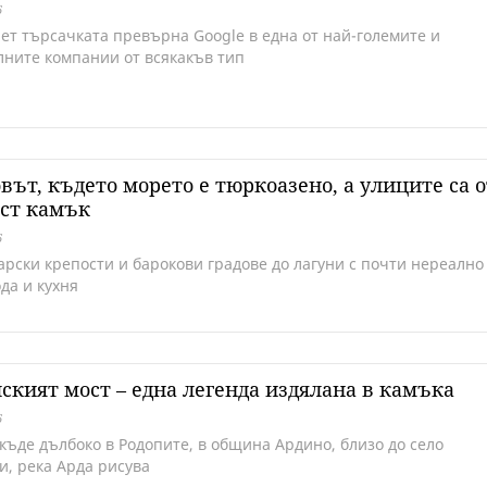
6
ет търсачката превърна Google в една от най-големите и
лните компании от всякакъв тип
вът, където морето е тюркоазено, а улиците са о
ст камък
6
арски крепости и барокови градове до лагуни с почти нереално
да и кухня
ският мост – една легенда издялана в камъка
6
къде дълбоко в Родопите, в община Ардино, близо до село
и, река Арда рисува