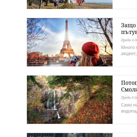
Защо 
пъту
Преди 4 
Много 
акцент
Потоп
Смол
Преди 6 
Само н
водопа