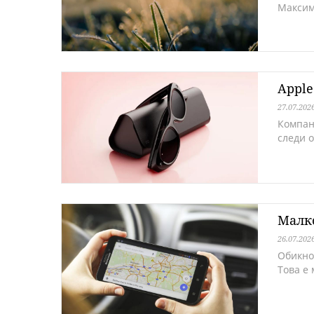
Максим
Apple
27.07.202
Компан
следи о
Малко
26.07.202
Обикно
Това е