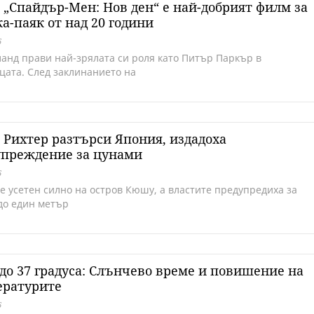
 „Спайдър-Мен: Нов ден“ е най-добрият филм за
а-паяк от над 20 години
6
ланд прави най-зрялата си роля като Питър Паркър в
цата. След заклинанието на
о Рихтер разтърси Япония, издадоха
упреждение за цунами
6
 е усетен силно на остров Кюшу, а властите предупредиха за
до един метър
до 37 градуса: Слънчево време и повишение на
ературите
6