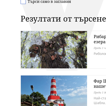
Търси само в заглавия
Резултати от търсен
Рибар
езера
Преди 1 ч
Риболо
Фар Ш
наше
Преди 1 д
Най-ст
Шабла.