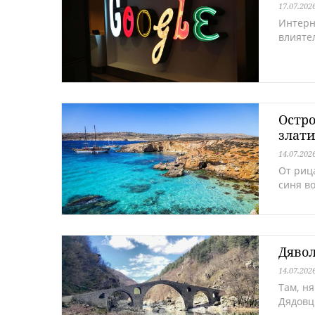
17.07.202
Интерн
влияте
Остро
злати
14.07.202
От риц
синя во
Дявол
14.07.202
Там, ня
Дядовц