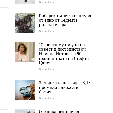
Преди 1 час
Рибарска мрежа изплува
от едно от Седемте
рилски езера
Преди 1 час
"Словото му ни учи на
съвест и достойнство":
Илияна Йотова за 90-
годишнината на Стефан
Цанев
Преди 1 час
Задържаха шофьор с 3,13
промила алкохол в
София
Преди 1 час
Откриха огнище на