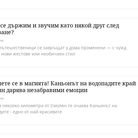
се държим и звучим като някой друг след
ване?
дни
пътешественици се завръщат у дома променени — с чужд
, нови жестове или необичаен стил
ете се в магията! Каньонът на водопадите край
ян дарява незабравими емоции
дни
а няколко километра от Смолян те очаква Каньонът на
дите - едно от най-красивите