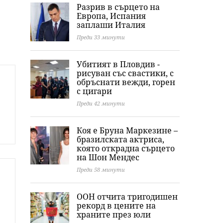
Разрив в сърцето на
Европа, Испания
заплаши Италия
Преди 33 минути
Убитият в Пловдив -
рисуван със свастики, с
обръснати вежди, горен
с цигари
Преди 42 минути
Коя е Бруна Маркезине –
бразилската актриса,
която открадна сърцето
на Шон Мендес
Преди 58 минути
ООН отчита тригодишен
рекорд в цените на
храните през юли