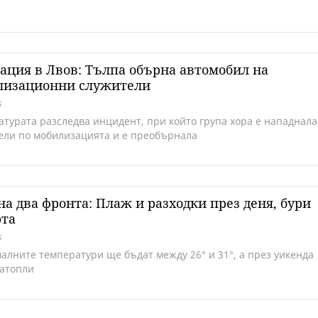
ация в Лвов: Тълпа обърна автомобил на
лизационни служители
6
атурата разследва инцидент, при който група хора е нападнала
ели по мобилизацията и е преобърнала
на два фронта: Плаж и разходки през деня, бури
рта
6
алните температури ще бъдат между 26° и 31°, а през уикенда
затопли