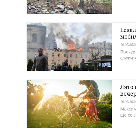
Ескал
моби
10.07.202
Прокур
служит
Лято 
вече
10.07.202
Максим
ще се 