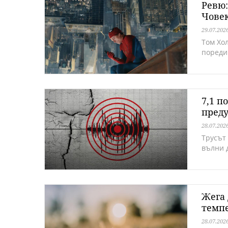
Ревю:
Човек
29.07.202
Том Хо
пореди
7,1 п
пред
28.07.202
Трусът
вълни 
Жега 
темп
28.07.202