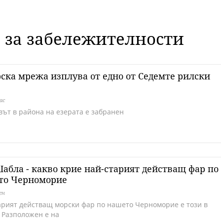
е за забележителности
ска мрежа изплува от едно от Седемте рилски
ас
вът в района на езерата е забранен
абла - какво крие най-старият действащ фар по
то Черноморие
ен
арият действащ морски фар по нашето Черноморие е този в
 Разположен е на