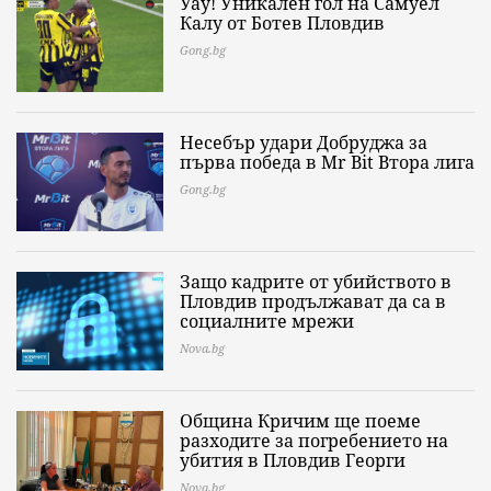
Уау! Уникален гол на Самуел
Калу от Ботев Пловдив
Gong.bg
Несебър удари Добруджа за
първа победа в Mr Bit Втора лига
Gong.bg
Защо кадрите от убийството в
Пловдив продължават да са в
социалните мрежи
Nova.bg
Община Кричим ще поеме
разходите за погребението на
убития в Пловдив Георги
Nova.bg