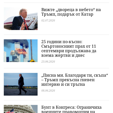
Вижте „двореца в небето“ на
Тръмп, подарък от Катар
02.07.2026
25 години по-късно:
Смъртоносният прах от 11
септември продължава да
взема жертви и днес
23.06.2026
„Писна ми. Благодаря ти, скъпа“
– Тръмп прекъсна гневен
интервю и си тръгна
08.06.2026
Бунт в Конгреса: Ограничиха
военните правомощия на