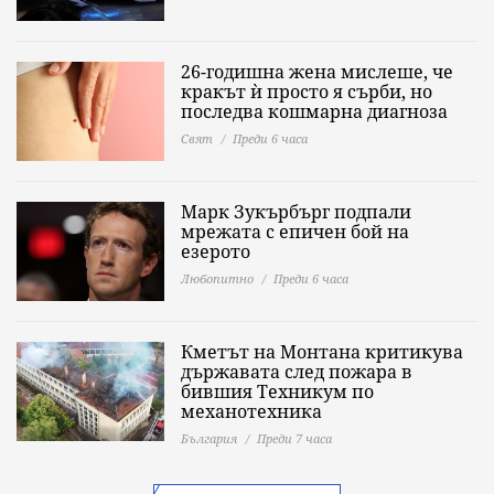
26-годишна жена мислеше, че
кракът ѝ просто я сърби, но
последва кошмарна диагноза
Свят
Преди 6 часа
Марк Зукърбърг подпали
мрежата с епичен бой на
езерото
Любопитно
Преди 6 часа
Кметът на Монтана критикува
държавата след пожара в
бившия Техникум по
механотехника
България
Преди 7 часа