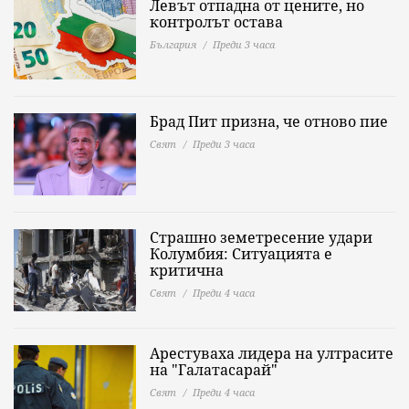
Левът отпадна от цените, но
контролът остава
България
Преди 3 часа
Брад Пит призна, че отново пие
Свят
Преди 3 часа
Страшно земетресение удари
Колумбия: Ситуацията е
критична
Свят
Преди 4 часа
Арестуваха лидера на ултрасите
на "Галатасарай"
Свят
Преди 4 часа