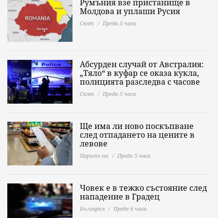
Румъния взе пристанище в
Молдова и уплаши Русия
Свят
Преди 5 часа
Абсурден случай от Австралия:
„Тяло“ в куфар се оказа кукла,
полицията разследва с часове
Свят
Преди 5 часа
Ще има ли ново поскъпване
след отпадането на цените в
левове
Парите ни
Преди 5 часа
Човек е в тежко състояние след
нападение в Градец
България
Преди 6 часа