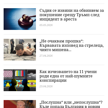
Съдия се извини на обвиняем за
покушение срещу Тръмп след
инцидент в ареста
05.05.2026
„Не очаквам прошка“:
Кървавата изповед на стрелеца,
чиято мишена...
27.04.2026
Как изчезването на 11 учени
роди една от най-шумните
конспирации
23.04.2026
„Послушна“ или „непослушна“?
Къде попада България в новия