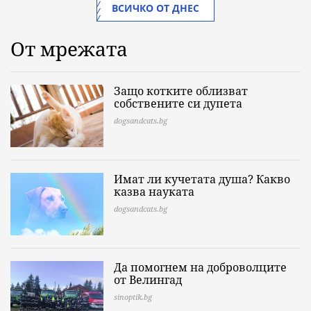
ВСИЧКО ОТ ДНЕС
От мрежата
Защо котките облизват
собствените си дупета
dogsandcats.bg
Имат ли кучетата душа? Какво
казва науката
dogsandcats.bg
Да помогнем на доброволците
от Велингад
sinoptik.bg