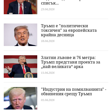
списък...
23.04.2026
Тръмп е "политически
токсичен" за европейската
крайна десница
18.04.2026
Златни лъвове и 76 метра:
Тръмп представи проекта за
„най-великата“ арка
11.04.2026
"Индустрия на помилванията" -
обвинения срещу Тръмп
01.04.2026