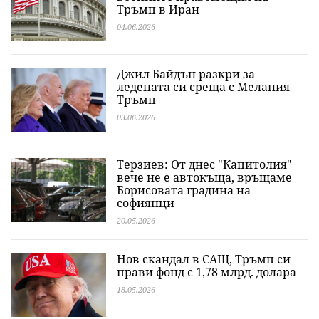
Тръмп в Иран
04.06.2026
Джил Байдън разкри за
ледената си среща с Мелания
Тръмп
03.06.2026
Терзиев: От днес "Капитолия"
вече не е автокъща, връщаме
Борисовата градина на
софиянци
20.05.2026
Нов скандал в САЩ, Тръмп си
прави фонд с 1,78 млрд. долара
18.05.2026