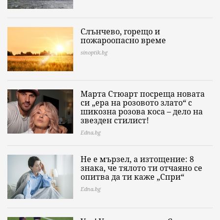
Слънчево, горещо и
пожароопасно време
sinoptik.bg
Марта Стюарт посреща новата
си „ера на розовото злато“ с
шикозна розова коса – дело на
звезден стилист!
Edna.bg
Не е мързел, а изтощение: 8
знака, че тялото ти отчаяно се
опитва да ти каже „Спри“
Edna.bg