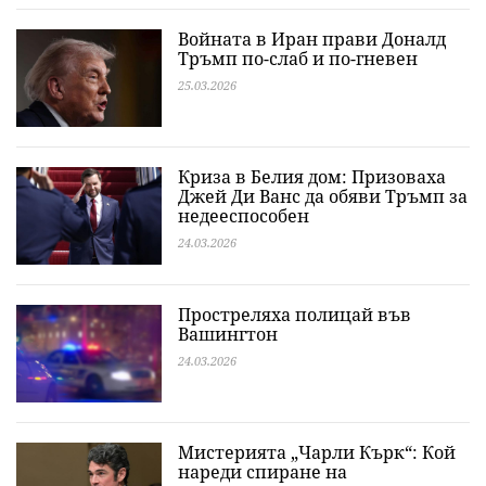
Войната в Иран прави Доналд
Тръмп по-слаб и по-гневен
25.03.2026
Криза в Белия дом: Призоваха
Джей Ди Ванс да обяви Тръмп за
недееспособен
24.03.2026
Простреляха полицай във
Вашингтон
24.03.2026
Мистерията „Чарли Кърк“: Кой
нареди спиране на