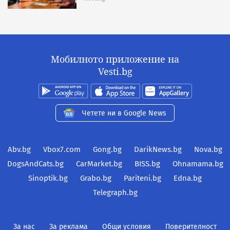
Мобилното приложение на
Vesti.bg
Четете ни в Google News
Abv.bg
Vbox7.com
Gong.bg
DarikNews.bg
Nova.bg
DogsAndCats.bg
CarMarket.bg
BISS.bg
Ohnamama.bg
Sinoptik.bg
Grabo.bg
Pariteni.bg
Edna.bg
Telegraph.bg
За нас
За реклама
Общи условия
Поверителност