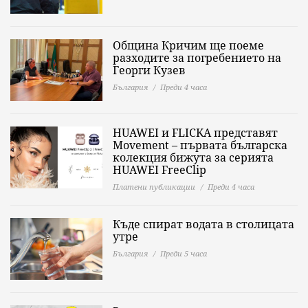
Община Кричим ще поеме
разходите за погребението на
Георги Кузев
България
Преди 4 часа
HUAWEI и FLICKA представят
Movement – първата българска
колекция бижута за серията
HUAWEI FreeClip
Платени публикации
Преди 4 часа
Къде спират водата в столицата
утре
България
Преди 5 часа