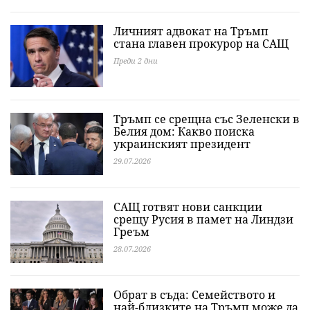
Личният адвокат на Тръмп
стана главен прокурор на САЩ
Преди 2 дни
Тръмп се срещна със Зеленски в
Белия дом: Какво поиска
украинският президент
29.07.2026
САЩ готвят нови санкции
срещу Русия в памет на Линдзи
Греъм
28.07.2026
Обрат в съда: Семейството и
най-близките на Тръмп може да