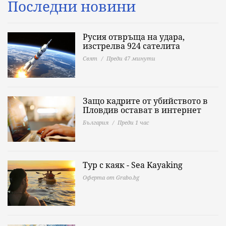
Последни новини
Русия отвръща на удара,
изстрелва 924 сателита
Свят
Преди 47 минути
Защо кадрите от убийството в
Пловдив остават в интернет
България
Преди 1 час
Тур с каяк - Sea Kayaking
Оферта от Grabo.bg