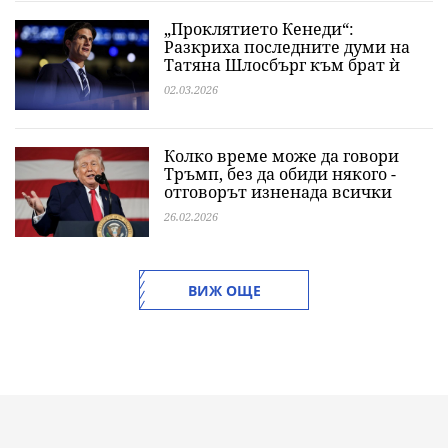
„Проклятието Кенеди“:
Разкриха последните думи на
Татяна Шлосбърг към брат ѝ
02.03.2026
Колко време може да говори
Тръмп, без да обиди някого -
отговорът изненада всички
26.02.2026
ВИЖ ОЩЕ