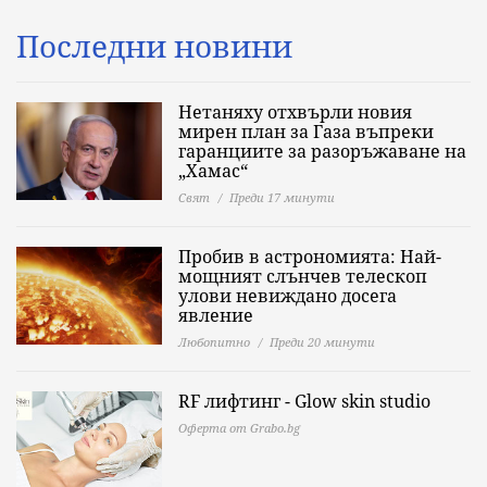
Последни новини
Нетаняху отхвърли новия
мирен план за Газа въпреки
гаранциите за разоръжаване на
„Хамас“
Свят
Преди 17 минути
Пробив в астрономията: Най-
мощният слънчев телескоп
улови невиждано досега
явление
Любопитно
Преди 20 минути
RF лифтинг - Glow skin studio
Оферта от Grabo.bg