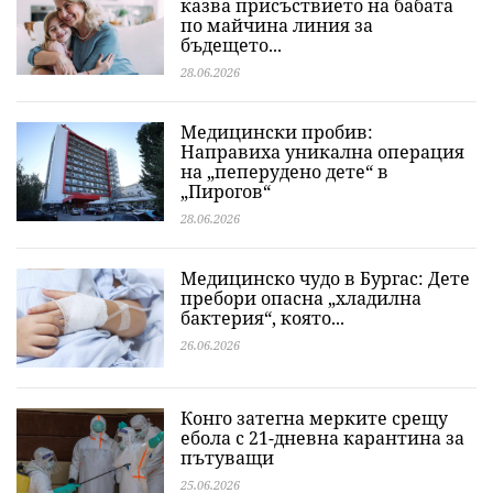
казва присъствието на бабата
по майчина линия за
бъдещето...
28.06.2026
Медицински пробив:
Направиха уникална операция
на „пеперудено дете“ в
„Пирогов“
28.06.2026
Медицинско чудо в Бургас: Дете
пребори опасна „хладилна
бактерия“, която...
26.06.2026
Конго затегна мерките срещу
ебола с 21-дневна карантина за
пътуващи
25.06.2026