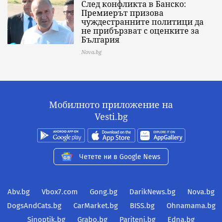
След конфликта в Банско:
Премиерът призова
чуждестранните политици да
не прибързват с оценките за
България
Nova.bg
Мобилното приложение на
Vesti.bg
Четете ни в Google News
Abv.bg
Vbox7.com
Gong.bg
DarikNews.bg
Nova.bg
DogsAndCats.bg
CarMarket.bg
BISS.bg
Ohnamama.bg
Sinoptik.bg
Grabo.bg
Pariteni.bg
Edna.bg