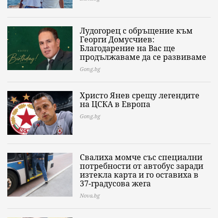
Лудогорец с обръщение към
Георги Домусчиев:
Благодарение на Вас ще
продължаваме да се развиваме
Gong.bg
Христо Янев срещу легендите
на ЦСКА в Европа
Gong.bg
Свалиха момче със специални
потребности от автобус заради
изтекла карта и го оставиха в
37-градусова жега
Nova.bg