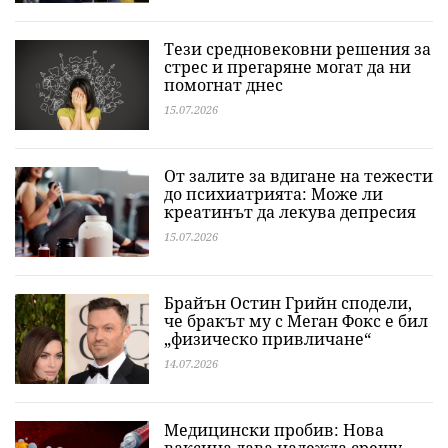
Тези средновековни решения за
стрес и прегаряне могат да ни
помогнат днес
15.07.2026
От залите за вдигане на тежести
до психиатрията: Може ли
креатинът да лекува депресия
15.07.2026
Брайън Остин Грийн сподели,
че бракът му с Меган Фокс е бил
„физическо привличане“
14.07.2026
Медицински пробив: Нова