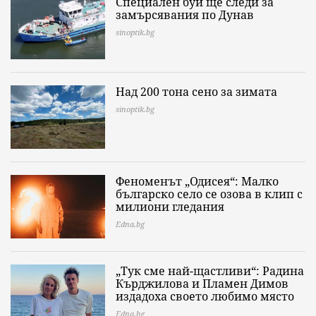
Специален буй ще следи за
замърсявания по Дунав
sinoptik.bg
Над 200 тона сено за зимата
sinoptik.bg
Феноменът „Одисея“: Малко
българско село се озова в клип с
милиони гледания
Edna.bg
„Тук сме най-щастливи“: Радина
Кърджилова и Пламен Димов
издадоха своето любимо място
Edna.bg