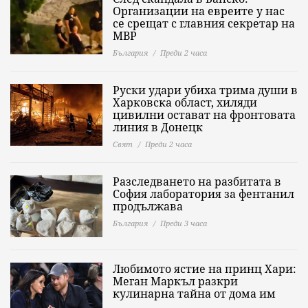
Организации на евреите у нас
се срещат с главния секретар на
МВР
България
Преди 2 часа
Руски удари убиха трима души в
Харковска област, хиляди
цивилни остават на фронтовата
линия в Донецк
Свят
Преди 2 часа
Разследването на разбитата в
София лаборатория за фентанил
продължава
България
Преди 3 часа
Любимото ястие на принц Хари:
Меган Маркъл разкри
кулинарна тайна от дома им