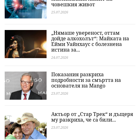
човешкия живот
25.07.2026
„Нямаше увереност, оттам
дойде алкохолът“: Майката на
Ейми Уайнхаус с болезнена
истина за...
24.07.2026
Показания разкриха
подробности за смъртта на
основателя на Mango
23.07.2026
Актьор от „Стар Трек“ и дъщеря
му разкриха, че са били...
23.07.2026