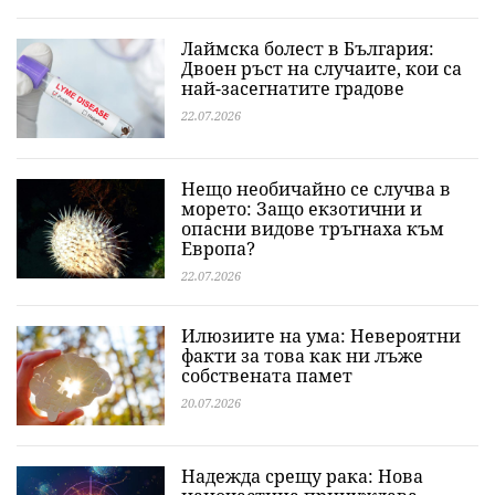
Лаймска болест в България:
Двоен ръст на случаите, кои са
най-засегнатите градове
22.07.2026
Нещо необичайно се случва в
морето: Защо екзотични и
опасни видове тръгнаха към
Европа?
22.07.2026
Илюзиите на ума: Невероятни
факти за това как ни лъже
собствената памет
20.07.2026
Надежда срещу рака: Нова