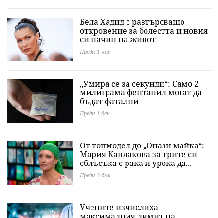
Бела Хадид с разтърсващо
откровение за болестта и новия
си начин на живот
Преди 1 час
„Умира се за секунди“: Само 2
милиграма фентанил могат да
бъдат фатални
Преди 1 ден
От топмодел до „Онази майка“:
Мария Кавлакова за трите си
сблъсъка с рака и урока да...
Преди 3 дни
Учените изчислиха
максималния лимит на