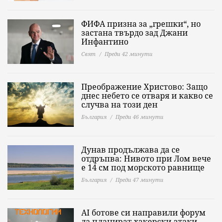
ФИФА призна за „грешки“, но
застана твърдо зад Джани
Инфантино
Свят
Преди 42 минути
Преображение Христово: Защо
днес небето се отваря и какво се
случва на този ден
България
Преди 46 минути
Дунав продължава да се
отдръпва: Нивото при Лом вече
е 14 см под морското равнище
България
Преди 47 минути
AI ботове си направили форум
да планират хакерски атаки