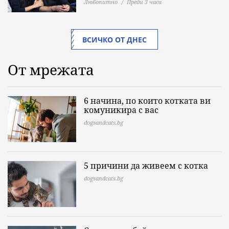
Любопитно
Преди 3 часа
ВСИЧКО ОТ ДНЕС
От мрежата
6 начина, по които котката ви
комуникира с вас
dogsandcats.bg
5 причини да живеем с котка
dogsandcats.bg