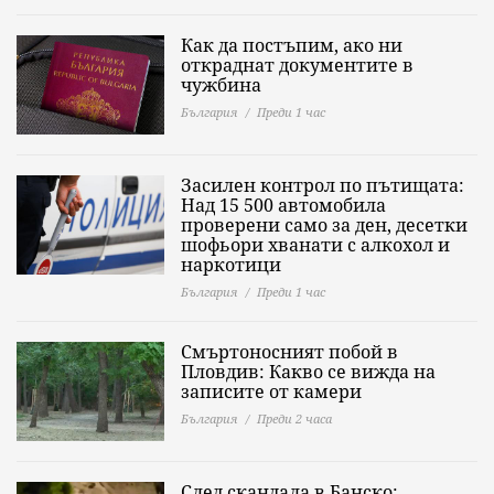
Как да постъпим, ако ни
откраднат документите в
чужбина
България
Преди 1 час
Засилен контрол по пътищата:
Над 15 500 автомобила
проверени само за ден, десетки
шофьори хванати с алкохол и
наркотици
България
Преди 1 час
Смъртоносният побой в
Пловдив: Какво се вижда на
записите от камери
България
Преди 2 часа
След скандала в Банско: