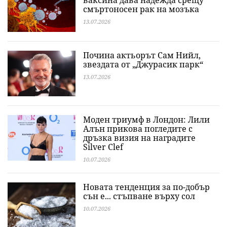
ваксина дава надежда срещу
смъртоносен рак на мозъка
13.07.2026
Почина актьорът Сам Нийл,
звездата от „Джурасик парк“
13.07.2026
Моден триумф в Лондон: Лили
Алън прикова погледите с
дръзка визия на наградите
Silver Clef
10.07.2026
Новата тенденция за по-добър
сън е... стъпване върху сол
10.07.2026