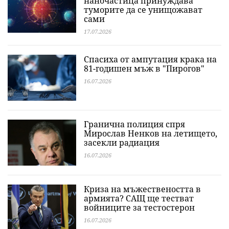
наночастица принуждава
туморите да се унищожават
сами
17.07.2026
Спасиха от ампутация крака на
81-годишен мъж в "Пирогов"
16.07.2026
Гранична полиция спря
Мирослав Ненков на летището,
засекли радиация
16.07.2026
Криза на мъжествеността в
армията? САЩ ще тестват
войниците за тестостерон
16.07.2026