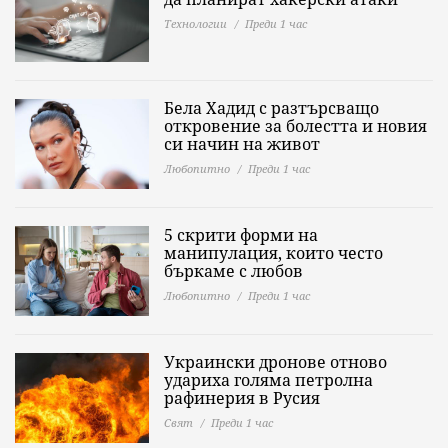
Технологии
Преди 1 час
Бела Хадид с разтърсващо
откровение за болестта и новия
си начин на живот
Любопитно
Преди 1 час
5 скрити форми на
манипулация, които често
бъркаме с любов
Любопитно
Преди 1 час
Украински дронове отново
удариха голяма петролна
рафинерия в Русия
Свят
Преди 1 час