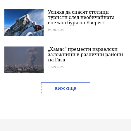
Успяха да спасят стотици
туристи след необичайната
снежна буря на Еверест
06.10.2025
„Хамас" премести израелски
заложници в различни райони
на Газа
19.09.2025
ВИЖ ОЩЕ