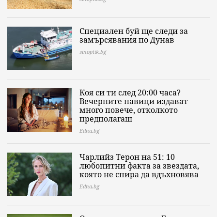
Специален буй ще следи за
замърсявания по Дунав
sinoptik.bg
Коя си ти след 20:00 часа?
Вечерните навици издават
много повече, отколкото
предполагаш
Edna.bg
Чарлийз Терон на 51: 10
любопитни факта за звездата,
която не спира да вдъхновява
Edna.bg