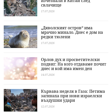
изчезнали в Китай след
свлачище
17.07.2026
„Дяволският остров“ има
мрачно минало. Днес е дом на
редки тюлени
17.07.2026
Орлов дух и просветителски
подвиг: На кого отдаваме почит
днес и кой има имен ден
14.07.2026
Кървава неделя в Газа: Петима
загинаха при нови израелски
въздушни удари
12.07.2026