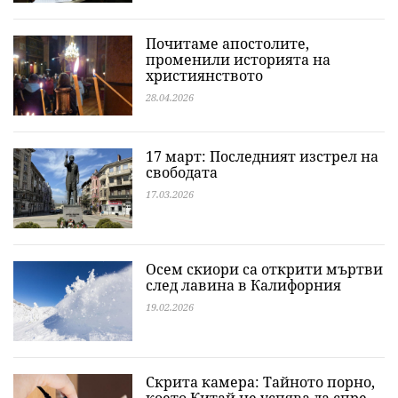
Почитаме апостолите,
променили историята на
християнството
28.04.2026
17 март: Последният изстрел на
свободата
17.03.2026
Осем скиори са открити мъртви
след лавина в Калифорния
19.02.2026
Скрита камера: Тайното порно,