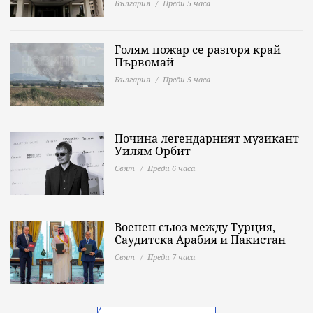
България
Преди 5 часа
Голям пожар се разгоря край
Първомай
България
Преди 5 часа
Почина легендарният музикант
Уилям Орбит
Свят
Преди 6 часа
Военен съюз между Турция,
Саудитска Арабия и Пакистан
Свят
Преди 7 часа