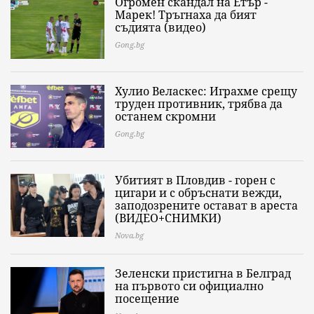
Огромен скандал на Етър -
Марек! Тръгнаха да бият
съдията (видео)
Gong.bg
Хулио Веласкес: Играхме срещу
труден противник, трябва да
останем скромни
Gong.bg
Убитият в Пловдив - горен с
цигари и с обръснати вежди,
заподозрените остават в ареста
(ВИДЕО+СНИМКИ)
Nova.bg
Зеленски пристигна в Белград
на първото си официално
посещение