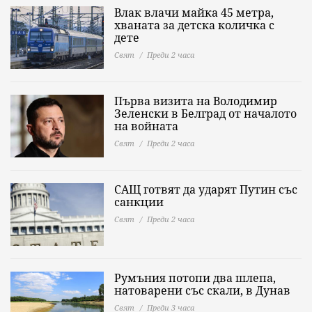
Влак влачи майка 45 метра,
хваната за детска количка с
дете
Свят
Преди 2 часа
Първа визита на Володимир
Зеленски в Белград от началото
на войната
Свят
Преди 2 часа
САЩ готвят да ударят Путин със
санкции
Свят
Преди 2 часа
Румъния потопи два шлепа,
натоварени със скали, в Дунав
Свят
Преди 3 часа