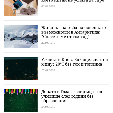
което Китай не успява да спре
06.02.2026
Животът на ръба на човешките
възможности в Антарктида:
"Спасете ме от този ад"
31.01.2026
Ужасът в Киев: Как оцеляват на
минус 20°C без ток и топлина
28.01.2026
Децата в Газа се завръщат на
училище след години без
образование
08.01.2026