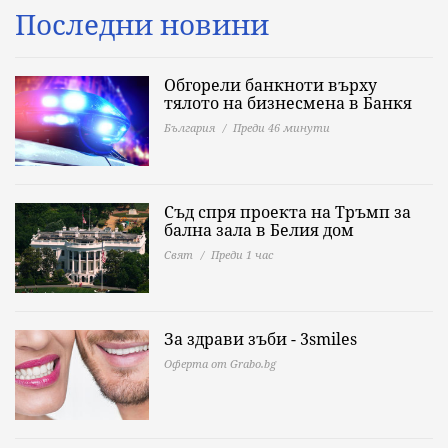
Последни новини
Обгорели банкноти върху
тялото на бизнесмена в Банкя
България
Преди 46 минути
Съд спря проекта на Тръмп за
бална зала в Белия дом
Свят
Преди 1 час
За здрави зъби - 3smiles
Оферта от Grabo.bg