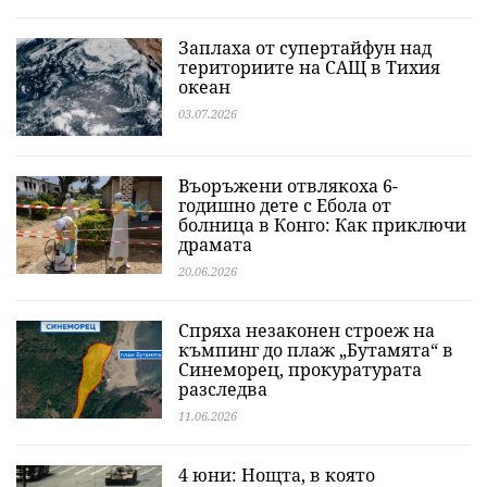
Заплаха от супертайфун над
териториите на САЩ в Тихия
океан
03.07.2026
Въоръжени отвлякоха 6-
годишно дете с Ебола от
болница в Конго: Как приключи
драмата
20.06.2026
Спряха незаконен строеж на
къмпинг до плаж „Бутамята“ в
Синеморец, прокуратурата
разследва
11.06.2026
4 юни: Нощта, в която