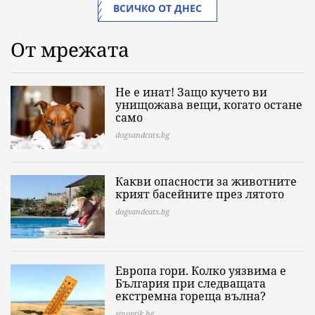
ВСИЧКО ОТ ДНЕС
От мрежата
Не е инат! Защо кучето ви
унищожава вещи, когато остане
само
dogsandcats.bg
Какви опасности за животните
крият басейните през лятото
dogsandcats.bg
Европа гори. Колко уязвима е
България при следващата
екстремна гореща вълна?
sinoptik.bg