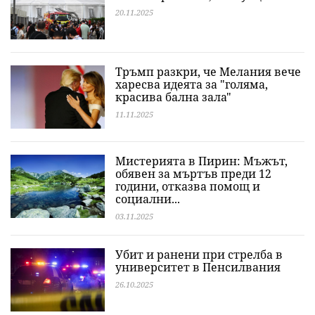
20.11.2025
Тръмп разкри, че Мелания вече
харесва идеята за "голяма,
красива бална зала"
11.11.2025
Мистерията в Пирин: Мъжът,
обявен за мъртъв преди 12
години, отказва помощ и
социални...
03.11.2025
Убит и ранени при стрелба в
университет в Пенсилвания
26.10.2025