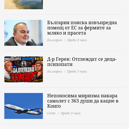
България поиска извънредна
помощ от ЕС за фермите за
мляко и прасета
България
Преди 3 часа
Д-р Герев: Отглеждат се деца-
психопати
България
Преди 3 часа
Непоносима миризма накара
самолет с 363 души да кацне в
Конго
Свят
Преди 3 часа