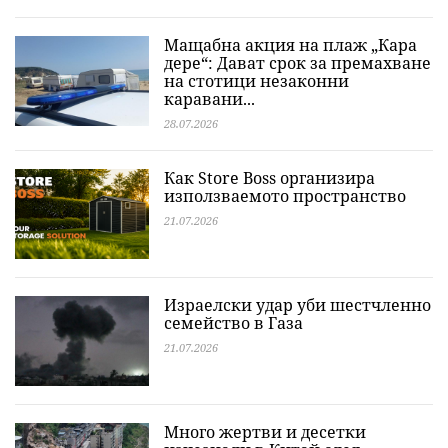
Мащабна акция на плаж „Кара
дере“: Дават срок за премахване
на стотици незаконни
каравани...
28.07.2026
Как Store Boss организира
използваемото пространство
21.07.2026
Израелски удар уби шестчленно
семейство в Газа
21.07.2026
Много жертви и десетки