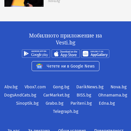
Nova.bg
Мобилното приложение на
Vesti.bg
Четете ни в Google News
Abv.bg
Vbox7.com
Gong.bg
DarikNews.bg
Nova.bg
DogsAndCats.bg
CarMarket.bg
BISS.bg
Ohnamama.bg
Sinoptik.bg
Grabo.bg
Pariteni.bg
Edna.bg
Telegraph.bg
За нас
За реклама
Общи условия
Поверителност