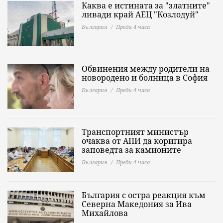
Каква е истината за "златните"
ливади край АЕЦ "Козлодуй"
България
Преди 4 часа
Обвинения между родители на
новородено и болница в София
България
Преди 4 часа
Транспортният министър
очаква от АПИ да коригира
заповедта за камионите
България
Преди 4 часа
България с остра реакция към
Северна Македония за Ива
Михайлова