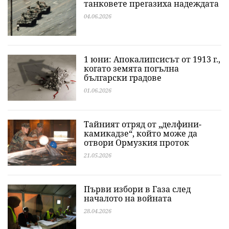
танковете прегазиха надеждата
04.06.2026
1 юни: Апокалипсисът от 1913 г.,
когато земята погълна
български градове
01.06.2026
Тайният отряд от „делфини-
камикадзе“, който може да
отвори Ормузкия проток
21.05.2026
Първи избори в Газа след
началото на войната
28.04.2026