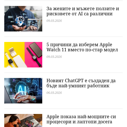
За жените и мъжете ползите и
рисковете от AI са различни
09.03.2026
5 причини да изберем Apple
Watch 11 вместо по-стар модел
09.03.2026
Новият ChatGPT е създаден да
бъде най-умният работник
06.03.2026
Apple показа най-мощните си
процесори и лаптопи досега