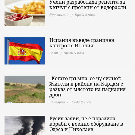
Учени разработиха рецепта за
кетчуп с протеин от водорасли
Любопитно
Преди 5 часа
Испания въведе граничен
контрол с Италия
Свят
Преди 5 часа
„Когато гръмна, се чу силно“:
Жители в района на Кардам с
разказ от мястото на падналия
дрон
България
Преди 6 часа
Русия заяви, че е поразила
кораби с военно оборудване в
Одеса и Николаев