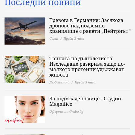
Последни новини
Тревога в Германия: Засякоха
дронове над подземно
хранилище с ракети „Пейтриът“
Свят
Преди 3 часа
Тайната на дълголетието:
Изследване разкрива защо по-
малкото протеини удължават
живота
Любопитно
Преди 3 часа
За подмладено лице - Студио
Magnifico
Оферта от Grabo.bg