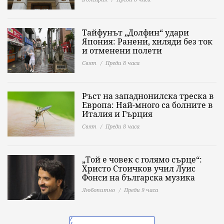
Тайфунът „Долфин“ удари
Япония: Ранени, хиляди без ток
и отменени полети
Свят
Преди 8 часа
Ръст на западнонилска треска в
Европа: Най-много са болните в
Италия и Гърция
Свят
Преди 8 часа
„Той е човек с голямо сърце“:
Христо Стоичков учил Луис
Фонси на българска музика
Любопитно
Преди 9 часа