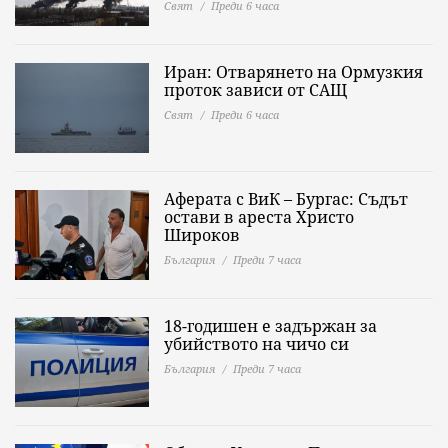
Свят
Преди 6 часа
Иран: Отварянето на Ормузкия
проток зависи от САЩ
Свят
Преди 6 часа
Аферата с ВиК – Бургас: Съдът
остави в ареста Христо
Широков
България
Преди 7 часа
18-годишен е задържан за
убийството на чичо си
България
Преди 7 часа