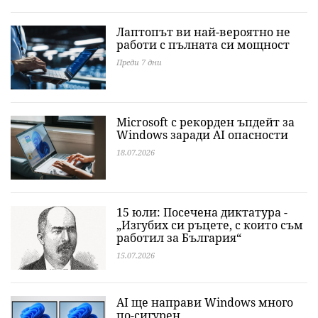
Лаптопът ви най-вероятно не
работи с пълната си мощност
Преди 7 дни
Microsoft с рекорден ъпдейт за
Windows заради AI опасности
18.07.2026
15 юли: Посечена диктатура -
„Изгубих си ръцете, с които съм
работил за България“
15.07.2026
AI ще направи Windows много
по-сигурен