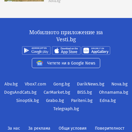
Nova.bg
Мобилното приложение на
Vesti.bg
Четете ни в Google News
Abv.bg
Vbox7.com
Gong.bg
DarikNews.bg
Nova.bg
DogsAndCats.bg
CarMarket.bg
BISS.bg
Ohnamama.bg
Sinoptik.bg
Grabo.bg
Pariteni.bg
Edna.bg
Telegraph.bg
За нас
За реклама
Общи условия
Поверителност