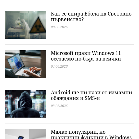
Как се спира Ебола на Световно
първенство?
08.06.2026
Microsoft прави Windows 11
осезаемо по-бърз за всички
04.06.2026
Android ще ни пази от измамни
обаждания и SMS-и
03.06.2026
Малко популярни, но
практични функции в Windows