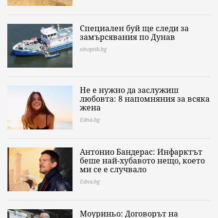
Специален буй ще следи за
замърсявания по Дунав
sinoptik.bg
Не е нужно да заслужиш
любовта: 8 напомняния за всяка
жена
Edna.bg
Антонио Бандерас: Инфарктът
беше най-хубавото нещо, което
ми се е случвало
Edna.bg
Моуриньо: Договорът на