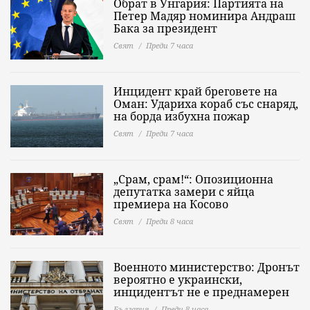
Обрат в Унгария: Партията на
Петер Мадяр номинира Андраш
Бака за президент
Свят
Преди 7 часа
Инцидент край бреговете на
Оман: Удариха кораб със снаряд,
на борда избухна пожар
Свят
Преди 7 часа
„Срам, срам!“: Опозиционна
депутатка замери с яйца
премиера на Косово
Свят
Преди 8 часа
Военното министерство: Дронът
вероятно е украински,
инцидентът не е преднамерен
България
Преди 8 часа