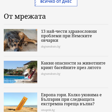
ВСИЧКО ОТ ДНЕС
От мрежата
13 най-чести здравословни
проблеми при Немските
овчарки
dogsandcats.bg
Какви опасности за животните
крият басейните през лятото
dogsandcats.bg
Европа гори. Колко уязвима е
България при следващата
екстремна гореща вълна?
sinoptik.bg