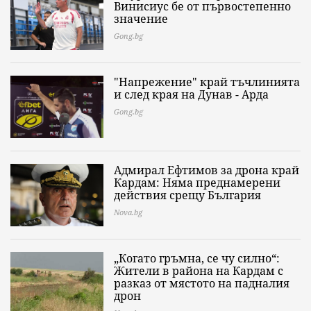
Винисиус бе от първостепенно
значение
Gong.bg
"Напрежение" край тъчлинията
и след края на Дунав - Арда
Gong.bg
Адмирал Ефтимов за дрона край
Кардам: Няма преднамерени
действия срещу България
Nova.bg
„Когато гръмна, се чу силно“:
Жители в района на Кардам с
разказ от мястото на падналия
дрон