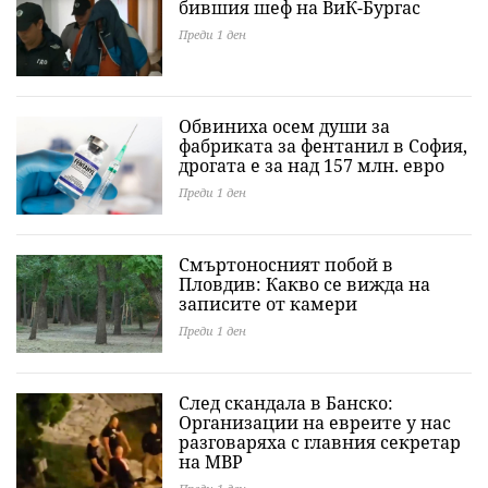
бившия шеф на ВиК-Бургас
Преди 1 ден
Обвиниха осем души за
фабриката за фентанил в София,
дрогата е за над 157 млн. евро
Преди 1 ден
Смъртоносният побой в
Пловдив: Какво се вижда на
записите от камери
Преди 1 ден
След скандала в Банско:
Организации на евреите у нас
разговаряха с главния секретар
на МВР