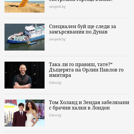
sinoptik.bg
Специален буй ще следи за
замърсявания по Дунав
sinoptik.bg
Така ли го правиш, тате?“
Дъщерята на Орлин Павлов го
имитира
Edna.bg
Том Холанд и Зендая забелязани
с брачни халки в Лондон
Edna.bg