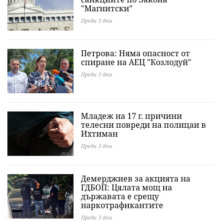
"Магнитски"
Преди 3 дни
Петрова: Няма опасност от
спиране на АЕЦ "Козлодуй"
Преди 3 дни
Младеж на 17 г. причини
телесни повреди на полицаи в
Ихтиман
Преди 3 дни
Демерджиев за акцията на
ГДБОП: Цялата мощ на
държавата е срещу
наркотрафикантите
Преди 3 дни