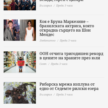
България
Преди 3 часа
Коя е Бруна Маркезине –
бразилската актриса, която
открадна сърцето на Шон
Мендес
Любопитно
Преди 3 часа
ООН отчита тригодишен рекорд
в цените на храните през юли
Свят
Преди 3 часа
Рибарска мрежа изплува от
едно от Седемте рилски езера
България
Преди 3 часа