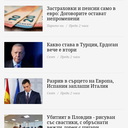
Застраховки и пенсии само в
евро: Договорите остават
непроменени
Парите ни
Преди 2 часа
Какво става в Турция, Ердоган
вече е втори
Свят
Преди 2 часа
Разрив в сърцето на Европа,
Испания заплаши Италия
Свят
Преди 2 часа
Убитият в Пловдив - рисуван
със свастики, с обръснати
вежди, горен с цигари