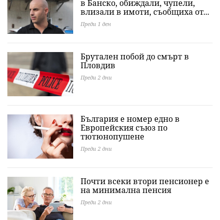
в Банско, обиждали, чупели,
влизали в имоти, съобщиха от...
Преди 1 ден
Брутален побой до смърт в
Пловдив
Преди 2 дни
България е номер едно в
Европейския съюз по
тютюнопушене
Преди 2 дни
Почти всеки втори пенсионер е
на минимална пенсия
Преди 2 дни