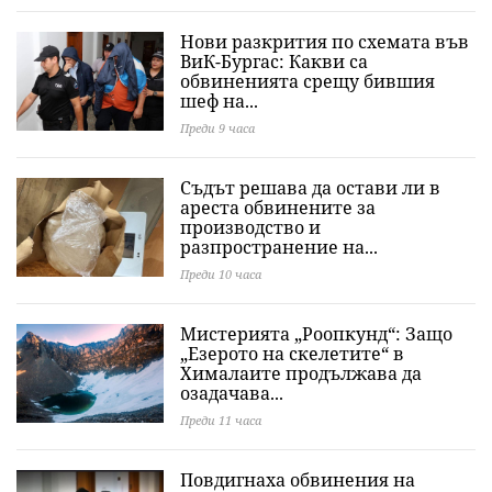
Нови разкрития по схемата във
ВиК-Бургас: Какви са
обвиненията срещу бившия
шеф на...
Преди 9 часа
Съдът решава да остави ли в
ареста обвинените за
производство и
разпространение на...
Преди 10 часа
Мистерията „Роопкунд“: Защо
„Езерото на скелетите“ в
Хималаите продължава да
озадачава...
Преди 11 часа
Повдигнаха обвинения на