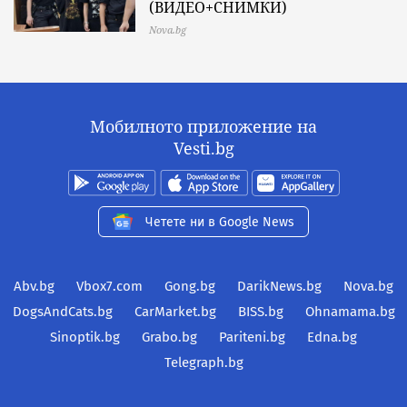
(ВИДЕО+СНИМКИ)
Nova.bg
Мобилното приложение на
Vesti.bg
Четете ни в Google News
Abv.bg
Vbox7.com
Gong.bg
DarikNews.bg
Nova.bg
DogsAndCats.bg
CarMarket.bg
BISS.bg
Ohnamama.bg
Sinoptik.bg
Grabo.bg
Pariteni.bg
Edna.bg
Telegraph.bg