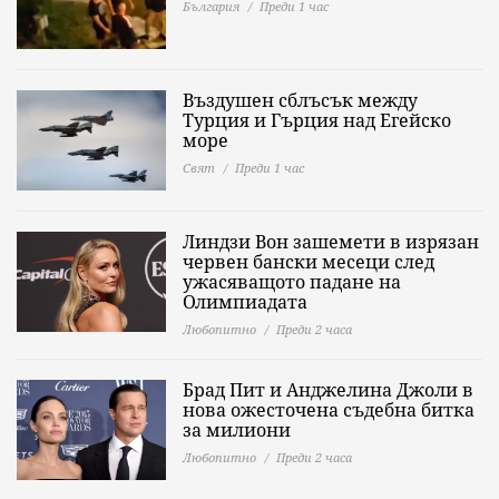
България
Преди 1 час
Въздушен сблъсък между
Турция и Гърция над Егейско
море
Свят
Преди 1 час
Линдзи Вон зашемети в изрязан
червен бански месеци след
ужасяващото падане на
Олимпиадата
Любопитно
Преди 2 часа
Брад Пит и Анджелина Джоли в
нова ожесточена съдебна битка
за милиони
Любопитно
Преди 2 часа