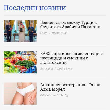
Последни новини
Военен съюз между Турция,
Саудитска Арабия и Пакистан
Свят
Преди 1 час
БАБХ спря внос на зеленчуци с
пестициди и смокини с
афлатоксини
България
Преди 1 час
Антицелулит терапия - Салон
Алма Морел
Оферта от Grabo.bg