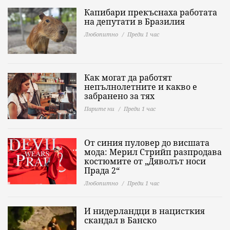
Капибари прекъснаха работата
на депутати в Бразилия
Любопитно
Преди 1 час
Как могат да работят
непълнолетните и какво е
забранено за тях
Парите ни
Преди 1 час
От синия пуловер до висшата
мода: Мерил Стрийп разпродава
костюмите от „Дяволът носи
Прада 2“
Любопитно
Преди 1 час
И нидерландци в нацисткия
скандал в Банско