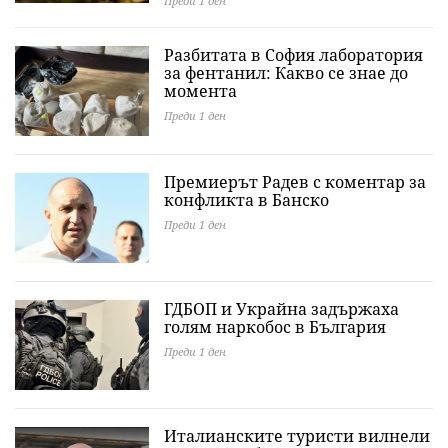
Преди 1 ден
Разбитата в София лаборатория
за фентанил: Какво се знае до
момента
Преди 1 ден
Премиерът Радев с коментар за
конфликта в Банско
Преди 1 ден
ГДБОП и Украйна задържаха
голям наркобос в България
Преди 1 ден
Италианските туристи вилнели