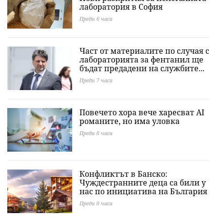
лаборатория в София
Преди 6 часа
Част от материалите по случая с
лабораторията за фентанил ще
бъдат предадени на службите...
Преди 7 часа
Повечето хора вече харесват AI
романите, но има уловка
Преди 8 часа
Конфликтът в Банско:
Чуждестранните деца са били у
нас по инициатива на България
Преди 8 часа