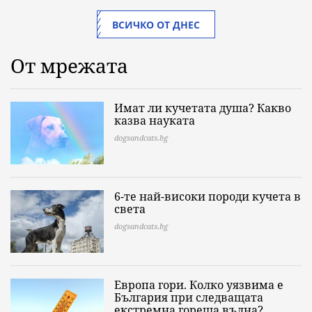
ВСИЧКО ОТ ДНЕС
От мрежата
Имат ли кучетата душа? Какво
казва науката
dogsandcats.bg
6-те най-високи породи кучета в
света
dogsandcats.bg
Европа гори. Колко уязвима е
България при следващата
екстремна гореща вълна?