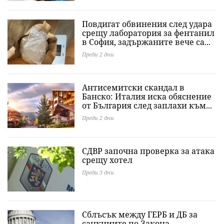
Повдигат обвинения след удара
срещу лаборатория за фентанил
в София, задържаните вече са...
Преди 2 дни
Антисемитски скандал в
Банско: Италия иска обяснение
от България след заплахи към...
Преди 2 дни
СДВР започна проверка за атака
срещу хотел
Преди 3 дни
Сблъсък между ГЕРБ и ДБ за
санкциите по Закона