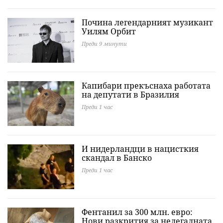
Почина легендарният музикант
Уилям Орбит
Преди 9 минути
Капибари прекъснаха работата
на депутати в Бразилия
Преди 1 час
И нидерландци в нацисткия
скандал в Банско
Преди 1 час
Фентанил за 300 млн. евро:
Нови разкрития за нелегалната