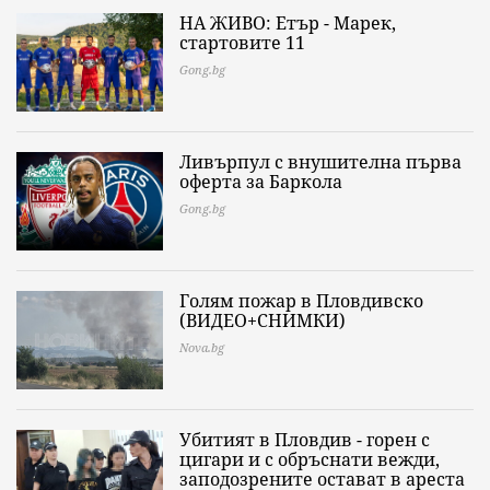
НА ЖИВО: Етър - Марек,
стартовите 11
Gong.bg
Ливърпул с внушителна първа
оферта за Баркола
Gong.bg
Голям пожар в Пловдивско
(ВИДЕО+СНИМКИ)
Nova.bg
Убитият в Пловдив - горен с
цигари и с обръснати вежди,
заподозрените остават в ареста