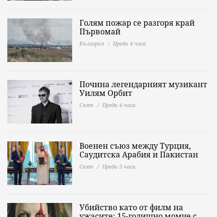
Голям пожар се разгоря край
Първомай
България
Преди 4 часа
Почина легендарният музикант
Уилям Орбит
Свят
Преди 4 часа
Военен съюз между Турция,
Саудитска Арабия и Пакистан
Свят
Преди 5 часа
Убийство като от филм на
ужасите: 15-годишно момче с