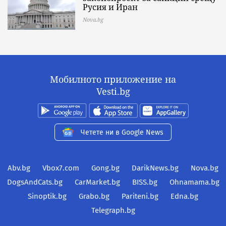
Русия и Иран
Nova.bg
Мобилното приложение на
Vesti.bg
Четете ни в Google News
Abv.bg
Vbox7.com
Gong.bg
DarikNews.bg
Nova.bg
DogsAndCats.bg
CarMarket.bg
BISS.bg
Ohnamama.bg
Sinoptik.bg
Grabo.bg
Pariteni.bg
Edna.bg
Telegraph.bg