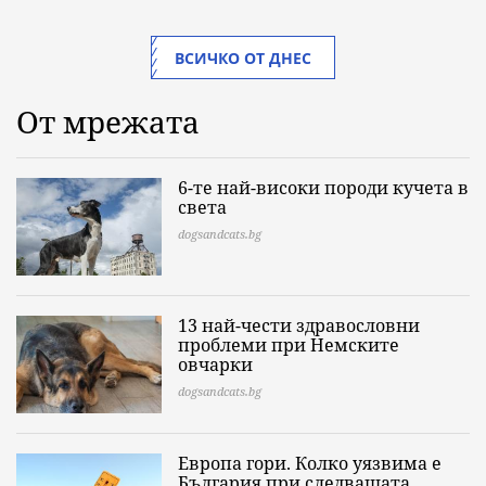
ВСИЧКО ОТ ДНЕС
От мрежата
6-те най-високи породи кучета в
света
dogsandcats.bg
13 най-чести здравословни
проблеми при Немските
овчарки
dogsandcats.bg
Европа гори. Колко уязвима е
България при следващата