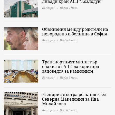
ливади край АЕЦ "Козлодуй"
България
Преди 2 часа
Обвинения между родители на
новородено и болница в София
България
Преди 2 часа
Транспортният министър
очаква от АПИ да коригира
заповедта за камионите
България
Преди 3 часа
България с остра реакция към
Северна Македония за Ива
Михайлова
България
Преди 3 часа