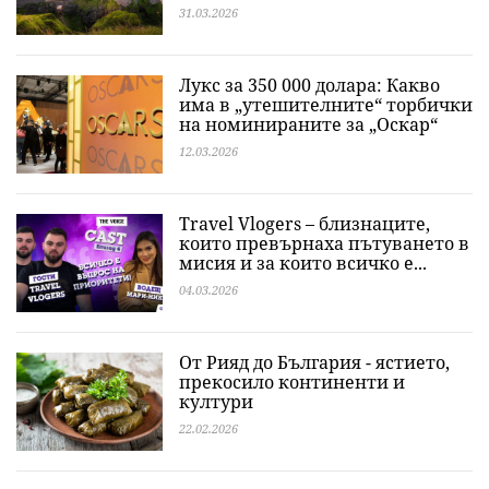
31.03.2026
Лукс за 350 000 долара: Какво
има в „утешителните“ торбички
на номинираните за „Оскар“
12.03.2026
Travel Vlogers – близнаците,
които превърнаха пътуването в
мисия и за които всичко е...
04.03.2026
От Рияд до България - ястието,
прекосило континенти и
култури
22.02.2026