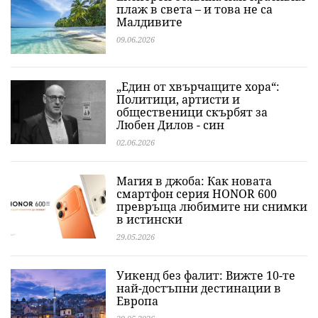
плаж в света – и това не са
Малдивите
09.06.2026
„Един от хвърчащите хора“:
Политици, артисти и
общественици скърбят за
Любен Дилов - син
02.06.2026
Магия в джоба: Как новата
смартфон серия HONOR 600
превръща любимите ни снимки
в истински
29.05.2026
Уикенд без фалит: Вижте 10-те
най-достъпни дестинации в
Европа