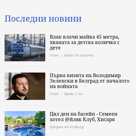
Последни новини
Влак влачи майка 45 метра,
хваната за детска количка с
дете
Свят
Преди 38 минути
Първа визита на Володимир
Зеленски в Белград от началото
на войната
Свят
Преди 1 час
Цял ден на басейн - Семеен
хотел @йляк Клуб, Хисаря
Оферта от Grabo.bg