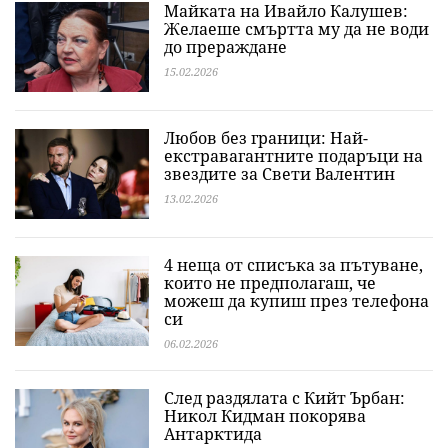
Майката на Ивайло Калушев:
Желаеше смъртта му да не води
до прераждане
15.02.2026
Любов без граници: Най-
екстравагантните подаръци на
звездите за Свети Валентин
13.02.2026
4 неща от списъка за пътуване,
които не предполагаш, че
можеш да купиш през телефона
си
06.02.2026
След раздялата с Кийт Ърбан:
Никол Кидман покорява
Антарктида