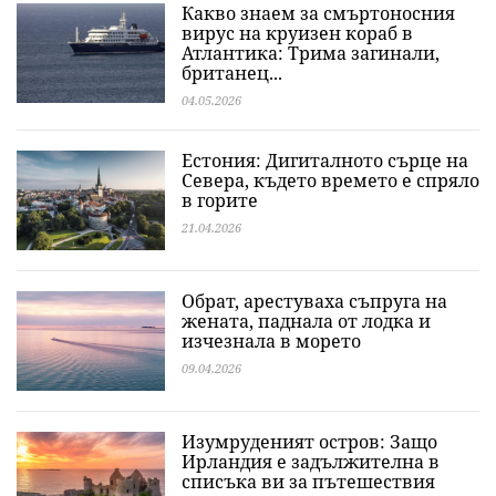
Какво знаем за смъртоносния
вирус на круизен кораб в
Атлантика: Трима загинали,
британец...
04.05.2026
Естония: Дигиталното сърце на
Севера, където времето е спряло
в горите
21.04.2026
Обрат, арестуваха съпруга на
жената, паднала от лодка и
изчезнала в морето
09.04.2026
Изумруденият остров: Защо
Ирландия е задължителна в
списъка ви за пътешествия