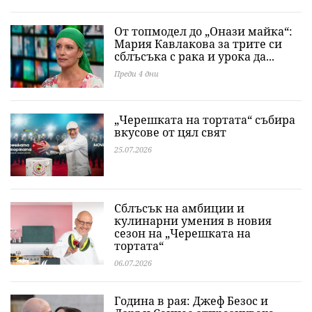
От топмодел до „Онази майка“:
Мария Кавлакова за трите си
сблъсъка с рака и урока да...
Преди 4 дни
„Черешката на тортата“ събира
вкусове от цял свят
25.07.2026
Сблъсък на амбиции и
кулинарни умения в новия
сезон на „Черешката на
тортата“
06.07.2026
Година в рая: Джеф Безос и