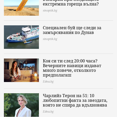
екстремна гореща вълна?
sinoptik.bg
Специален буй ще следи за
замърсявания по Дунав
sinoptik.bg
Коя си ти след 20:00 часа?
Вечерните навици издават
много повече, отколкото
предполагаш
Edna.bg
Чарлийз Терон на 51: 10
любопитни факта за звездата,
която не спира да вдъхновява
Edna.bg