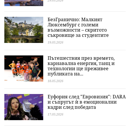
29.05.2026
БезГранично: Малкият
Люксембург с големи
възможности – скритото
съкровище за студентите
19.05.2026
Пътешествия през времето,
карнавална енергия, танц и
технологии ще преживее
публиката на...
18.05.2026
Еуфория след "Евровизия": DARA
и съпругът ѝ в емоционални
кадри след победата
17.05.2026