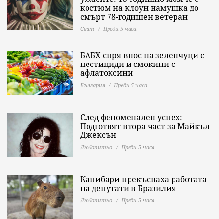
костюм на клоун намушка до
смърт 78-годишен ветеран
Свят
Преди 5 часа
БАБХ спря внос на зеленчуци с
пестициди и смокини с
афлатоксини
България
Преди 5 часа
След феноменален успех:
Подготвят втора част за Майкъл
Джексън
Любопитно
Преди 5 часа
Капибари прекъснаха работата
на депутати в Бразилия
Любопитно
Преди 5 часа