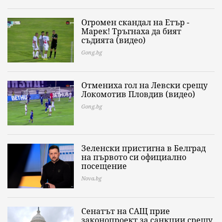
Огромен скандал на Етър -
Марек! Тръгнаха да бият
съдията (видео)
Gong.bg
Отмениха гол на Левски срещу
Локомотив Пловдив (видео)
Gong.bg
Зеленски пристигна в Белград
на първото си официално
посещение
Nova.bg
Сенатът на САЩ прие
законопроект за санкции срещу