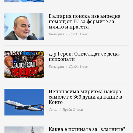
България поиска извънредна
помощ от ЕС за фермите за
мляко и прасета
България
Преди 1 час
Д-р Герев: Отглеждат се деца-
психопати
България
Преди 1 час
Непоносима миризма накара
самолет с 363 души да кацне в
Конго
Свят
Преди 2 часа
Каква е истината за "златните"