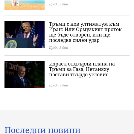
Преди 3 дни
Тръмп с нов ултиматум към
Иран: Или Ормузкият проток
ще бъде отворен, или ще
последва силен удар
Преди 3 дни
Израел отхвърли плана на
Тръмп за Газа, Нетаняху
постави твърдо условие
Преди 3 дни
Последни новини