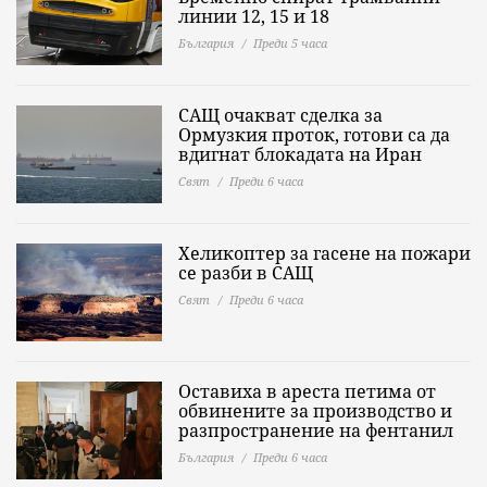
линии 12, 15 и 18
България
Преди 5 часа
САЩ очакват сделка за
Ормузкия проток, готови са да
вдигнат блокадата на Иран
Свят
Преди 6 часа
Хеликоптер за гасене на пожари
се разби в САЩ
Свят
Преди 6 часа
Оставиха в ареста петима от
обвинените за производство и
разпространение на фентанил
България
Преди 6 часа