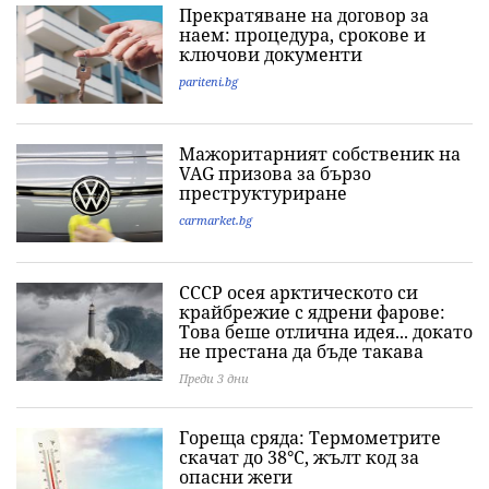
Прекратяване на договор за
наем: процедура, срокове и
ключови документи
pariteni.bg
Мажоритарният собственик на
VAG призова за бързо
преструктуриране
carmarket.bg
СССР осея арктическото си
крайбрежие с ядрени фарове:
Това беше отлична идея... докато
не престана да бъде такава
Преди 3 дни
Гореща сряда: Термометрите
скачат до 38°C, жълт код за
опасни жеги