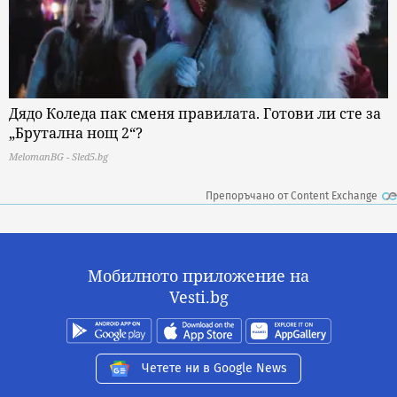
Дядо Коледа пак сменя правилата. Готови ли сте за
„Брутална нощ 2“?
MelomanBG - Sled5.bg
Препоръчано от Content Exchange
Мобилното приложение на
Vesti.bg
Четете ни в Google News