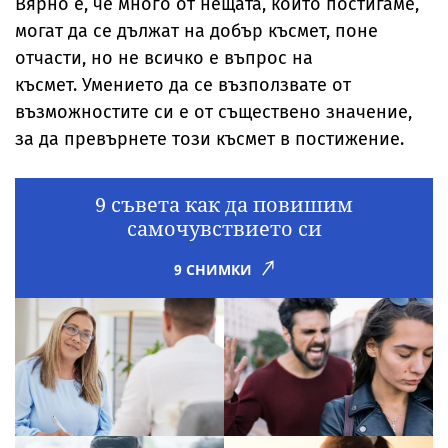
Вярно е, че много от нещата, които постигаме,
могат да се дължат на добър късмет, поне
отчасти, но не всичко е въпрос на
късмет. Умението да се възползвате от
възможностите си е от съществено значение,
за да превърнете този късмет в постижение.
9 съвета как да повишим
самочувствието си
9 СНИМКИ