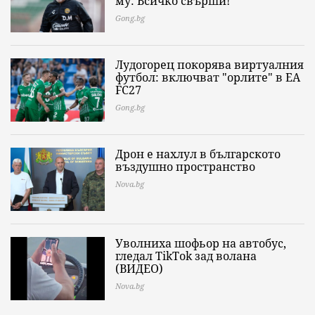
му: Всичко свърши!
Gong.bg
Лудогорец покорява виртуалния
футбол: включват "орлите" в EA
FC27
Gong.bg
Дрон е нахлул в българското
въздушно пространство
Nova.bg
Уволниха шофьор на автобус,
гледал TikTok зад волана
(ВИДЕО)
Nova.bg