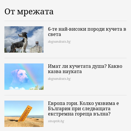
От мрежата
6-те най-високи породи кучета в
света
dogsandcats.bg
Имат ли кучетата душа? Какво
казва науката
dogsandcats.bg
Европа гори. Колко уязвима е
България при следващата
екстремна гореща вълна?
sinoptik.bg