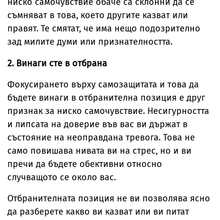
ниско самочувствие обаче са склонни да се
съмняват в това, което другите казват или
правят. Те смятат, че има нещо подозрително
зад милите думи или признателността.
2. Винаги сте в отбрана
Фокусирането върху самозащитата и това да
бъдете винаги в отбранителна позиция е друг
признак за ниско самочувствие. Несигурността
и липсата на доверие във вас ви държат в
състояние на неоправдана тревога. Това не
само повишава нивата ви на стрес, но и ви
пречи да бъдете обективни относно
случващото се около вас.
Отбранителната позиция не ви позволява ясно
да разберете какво ви казват или ви питат