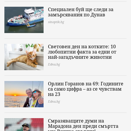
Специален буй ще следи за
замърсявания по Дунав
sinoptik.bg
Световен ден на котките: 10
любопитни факта за едни от
най-загадъчните животни
Edna.bg
Орлин Горанов на 69: Годините
са само цифра – аз се чувствам
на 23
Edna.bg
Смразяващите думи на
Марадона ден преди смъртта