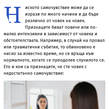
Н
за милиони
Брус Уилис с
юбилея ѝ
иското самочувствие може да се
изрази по много начини и да бъде
различно от човек на човек.
Признаците биват повече или по-
малко интензивни в зависимост от човека и
обстоятелствата. Например, в случай на провал
или травматични събития, то обикновено е
ниско за известно време, но се връща към
нормалното, когато се преодолее случилото се.
Ето и кои са признаците, че сте човек с
недостатъчно самочувствие: