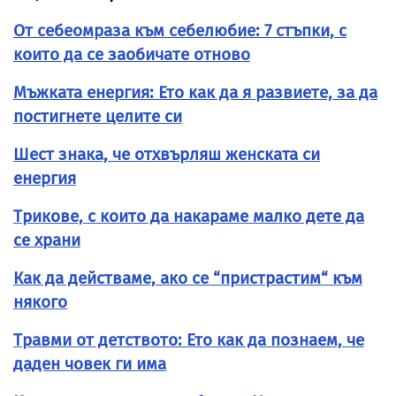
От себеомраза към себелюбие: 7 стъпки, с
които да се заобичате отново
Мъжката енергия: Ето как да я развиете, за да
постигнете целите си
Шест знака, че отхвърляш женската си
енергия
Трикове, с които да накараме малко дете да
се храни
Как да действаме, ако се “пристрастим“ към
някого
Травми от детството: Ето как да познаем, че
даден човек ги има