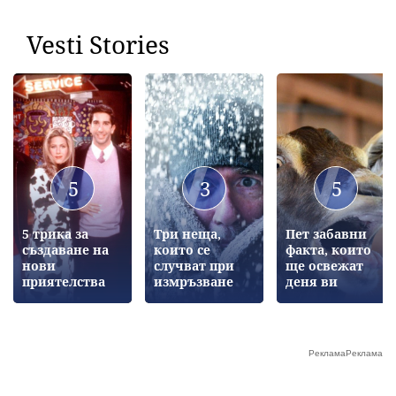
Vesti Stories
5
3
5
5 трика за
Три неща,
Пет забавни
създаване на
които се
факта, които
нови
случват при
ще освежат
приятелства
измръзване
деня ви