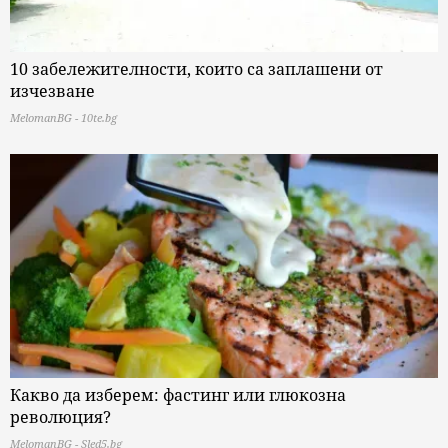
10 забележителности, които са заплашени от
изчезване
MelomanBG - 10te.bg
Какво да изберем: фастинг или глюкозна
революция?
MelomanBG - Sled5.bg