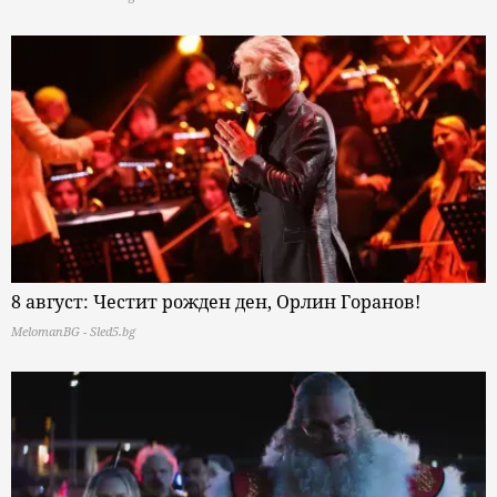
8 август: Честит рожден ден, Орлин Горанов!
MelomanBG - Sled5.bg