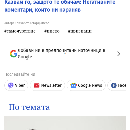
Казвам го, защото те обичам: Негативните
коментари, които ни нараняв
Автор: Елизабет Астарджиева
самочувствие
ниско
признаци
Добави ни в предпочитани източници в
Google
Последвайте ни
Viber
Newsletter
Google News
Faceb
По темата