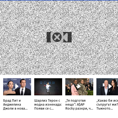
Брад Пит и
Шарлиз Терон с
„Тя подготвя
„Какво би ис
Анджелина
модна изненада:
нещо“: A$AP
съпругът ми?
Джоли в нова
Появи се с
Rocky разкри, че
Тъжното
ожесточена
прозрачна пола
Риана записва
признание н
съдебна битка
тип „дъждобран“
нов албум
съпругата на