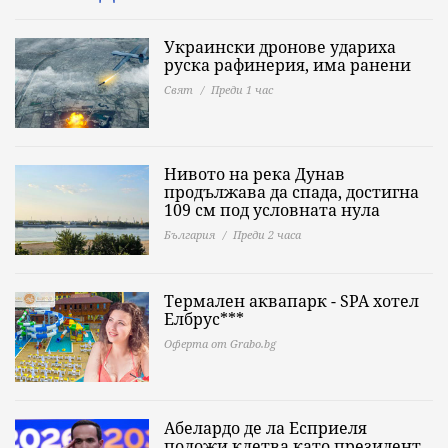
Украински дронове удариха
руска рафинерия, има ранени
Свят
Преди 1 час
Нивото на река Дунав
продължава да спада, достигна
109 см под условната нула
България
Преди 2 часа
Термален аквапарк - SPA хотел
Елбрус***
Оферта от Grabo.bg
Абелардо де ла Есприеля
положи клетва като президент