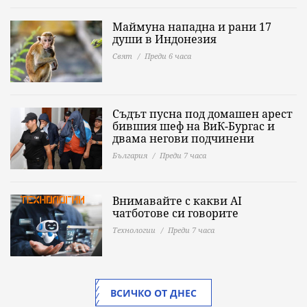
Маймуна нападна и рани 17
души в Индонезия
Свят
Преди 6 часа
Съдът пусна под домашен арест
бившия шеф на ВиК-Бургас и
двама негови подчинени
България
Преди 7 часа
Внимавайте с какви AI
чатботове си говорите
Технологии
Преди 7 часа
ВСИЧКО ОТ ДНЕС