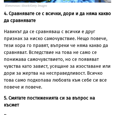
Източник: iStock/Getty Images
4. Сравнявате се с всички, дори и да няма какво
да сравнявате
Навикът да се сравняваш с всички е друг
признак за ниско самочувствие. Нещо повече,
тези хора го правят, въпреки че няма какво да
сравняват. Вследствие на това не само се
понижава самочувствието, но се появяват
чувства като завист, усещане за изоставане или
дори за жертва на несправедливост. Всичко
това само подкопава любовта към себе си все
повече и повече.
5. Смятате постиженията си за въпрос на
късмет