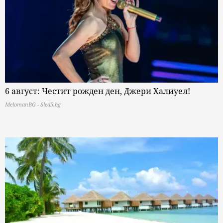
6 август: Честит рожден ден, Джери Халиуел!
MelomanBG - Sled5.bg