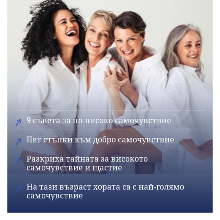
9 съвета за по-високо самочувствие
Пет стъпки към добро самочувствие
Разкриха тайната за високото
самочувствие и щастие
На тази възраст хората са с най-голямо
самочувствие