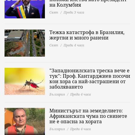
на Колумбия
Свят
Преди 3 часа
Тежка катастрофа в Бразилия,
жертви и много ранени
Свят
Преди 4 часа
"Западнонилската треска вече е
тук": Проф. Кантарджиев посочи
кои хора са най-застрашени от
заболяването
България
Преди 4 часа
Министърът на земеделието:
Африканската чума по свинете
не е опасна за хората
България
Преди 4 часа