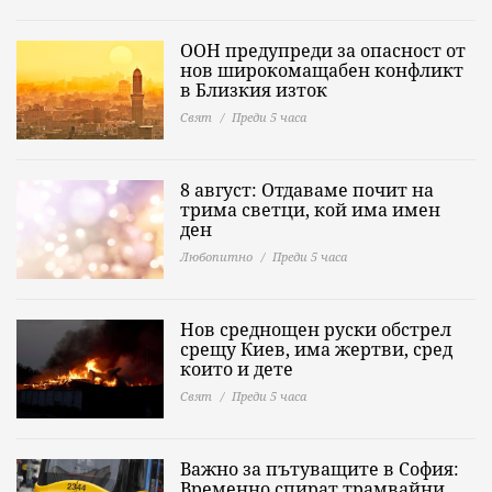
ООН предупреди за опасност от
нов широкомащабен конфликт
в Близкия изток
Свят
Преди 5 часа
8 август: Отдаваме почит на
трима светци, кой има имен
ден
Любопитно
Преди 5 часа
Нов среднощен руски обстрел
срещу Киев, има жертви, сред
които и дете
Свят
Преди 5 часа
Важно за пътуващите в София:
Временно спират трамвайни