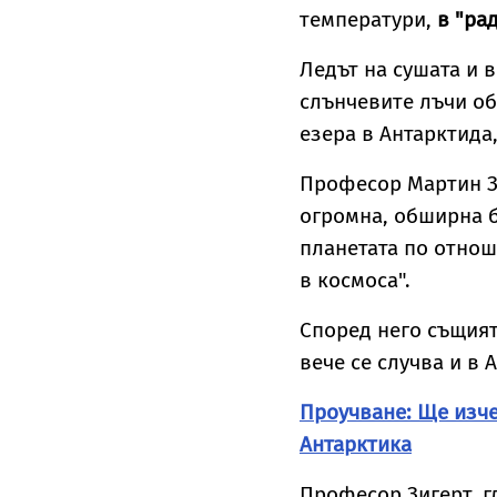
да Мерилин
У
температури,
в "ра
о
ѝ
Ледът на сушата и 
слънчевите лъчи об
езера в Антарктида
Професор Мартин Зи
огромна, обширна б
планетата по отнош
в космоса".
Според него същият
вече се случва и в 
Проучване: Ще изче
Антарктика
Професор Зигерт, г