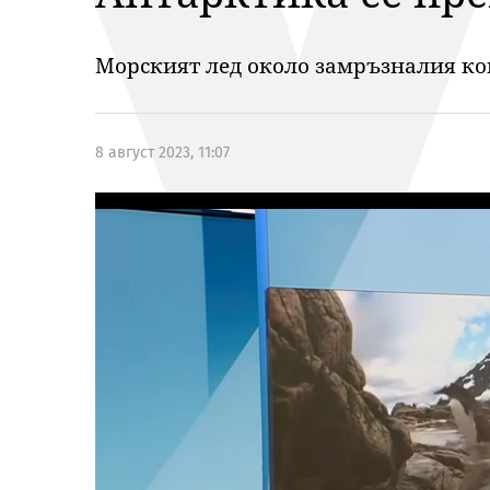
Морският лед около замръзналия ко
8 август 2023, 11:07