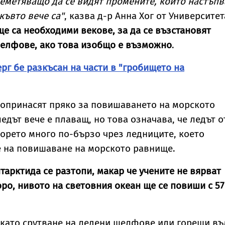
еметяващо да се видят промените, които настъпв
къвто вече са"
, казва д-р Анна Хог от Университет
ще са необходими векове, за да се възстановят
шелфове, ако това изобщо е възможно
.
рг бе разкъсан на части в "гробището на
допринасят пряко за повишаването на морското
едът вече е плаващ, но това означава, че ледът о
морето много по-бързо чрез ледниците, което
е на повишаване на морското равнище.
тарктида се разтопи, макар че учените не вярват
оро, нивото на световния океан ще се повиши с 57
 като срутване на ледени шелфове или горещи в