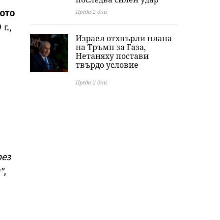
кото
Преди 2 дни
г.,
Израел отхвърли плана
на Тръмп за Газа,
Нетаняху постави
твърдо условие
Преди 2 дни
д
рез
"
,