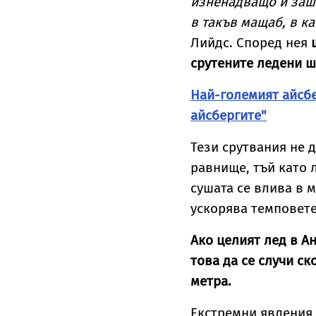
изненадващо и заш
в такъв мащаб, в ка
Лийдс. Според нея
срутените ледени 
Най-големият айсбе
айсбергите"
Тези срутвания не 
равнище, тъй като л
сушата се влива в 
ускорява темповет
Ако целият лед в Ан
това да се случи ск
метра.
Екстремни явления