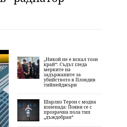
„Никой не е искал този
край“: Съдът гледа
мерките на
задържаните за
убийството в Пловдив
тийнейджъри
Шарлиз Терон с модна
изненада: Появи се с
прозрачна пола тип
„дъждобран“