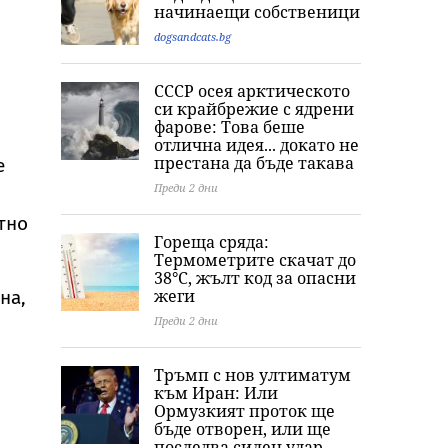
тялото ѝ
Хамилтън
легенда Мери
начинаещи собственици
Монро
dogsandcats.bg
СССР осея арктическото
си крайбрежие с ядрени
фарове: Това беше
отлична идея... докато не
престана да бъде такава
е
Преди 2 дни
тно
Гореща сряда:
Термометрите скачат до
38°C, жълт код за опасни
жеги
на,
Преди 2 дни
Тръмп с нов ултиматум
към Иран: Или
Ормузкият проток ще
бъде отворен, или ще
последва силен удар