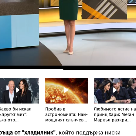
Какво би искал
Пробив в
Любимото ястие на
ъпругът ми?“:
астрономията: Най-
принц Хари: Меган
ъжното
мощният слънчев
Маркъл разкри
ризнание на
телескоп улови
кулинарна тайна о
ъпругата на Брус
невиждано досега
дома им
ръща от "хладилник"
, който поддържа ниски