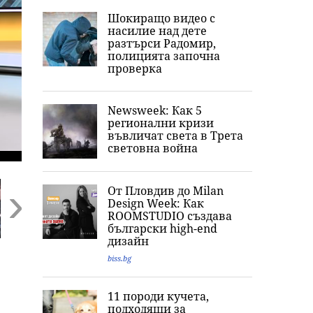
Шокиращо видео с
насилие над дете
разтърси Радомир,
полицията започна
проверка
Newsweek: Как 5
регионални кризи
въвличат света в Трета
световна война
От Пловдив до Milan
Design Week: Как
ROOMSTUDIO създава
български high-end
Next
дизайн
„Обичам извивките
Ким Кардашиян
„Кажи сбогом 
biss.bg
си“: Годеницата на
разпали мрежата:
Джак“: Послед
Кристиано
Публикува снимка
думи и фаталн
т
Роналдо отвърна
с „гаджето от
нощ на
11 породи кучета,
на критиките към
Формула 1“ Люис
холивудската
подходящи за