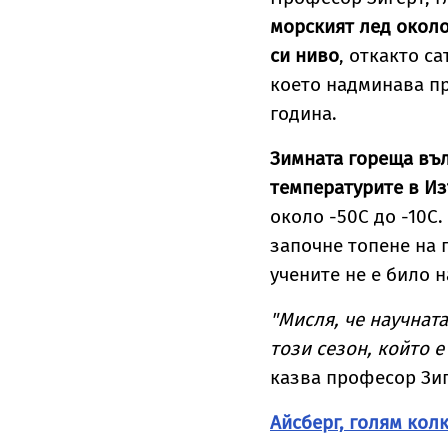
морският лед около
си ниво
, откакто са
което надминава п
година.
Зимната гореща въл
температурите в Из
около -50С до -10С.
започне топене на 
учените не е било 
"Мисля, че научнат
този сезон, който 
казва професор Зиг
Айсберг, голям кол