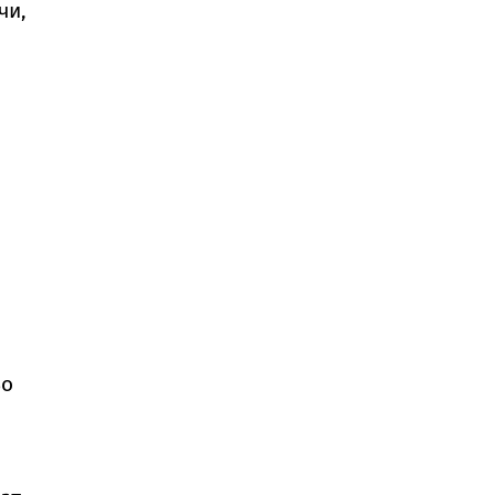
чи,
о
ьо