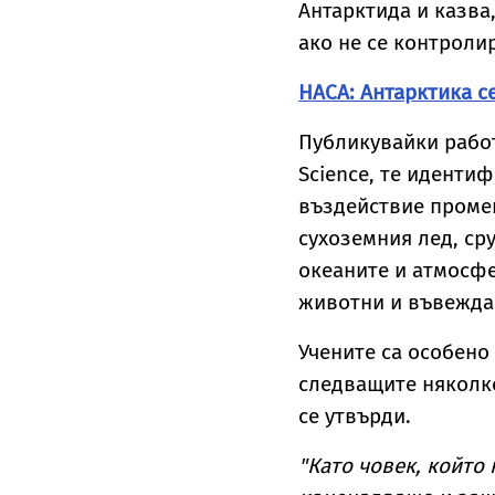
Антарктида и казва,
ако не се контроли
НАСА: Антарктика с
Публикувайки работа
Science, те иденти
въздействие промен
сухоземния лед, ср
океаните и атмосфе
животни и въвеждан
Учените са особено
следващите няколко
се утвърди.
"Като човек, който 