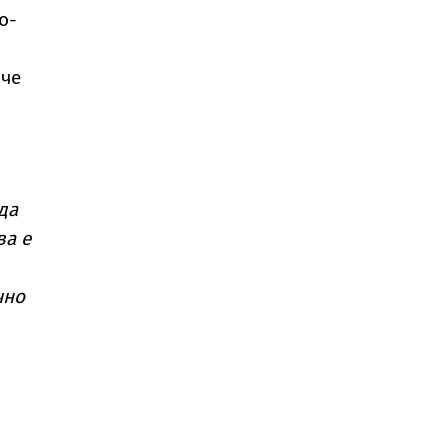
о-
 че
да
ва е
чно