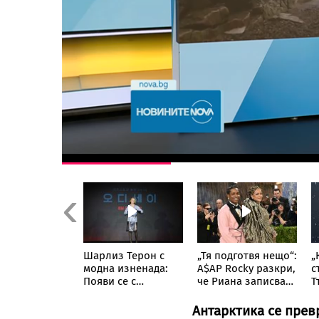
Previous
 сбогом на
Шарлиз Терон с
„Тя подготвя нещо“:
„
: Последните
модна изненада:
A$AP Rocky разкри,
с
и фаталната
Появи се с
че Риана записва
Т
а
прозрачна пола
нов албум
п
удската
тип „дъждобран“
с
Антарктика се прев