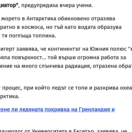
илис след юбилея
явление
диатор"
, предупредиха вчера учени.
в морето в Антарктика обикновено отразява
ратно в космоса, но тъй като водата образува
, тя поглъща топлина.
герт заявява, че континентът на Южния полюс "
яла повърхност... той върши огромна работа за
ение на много слънчева радиация, отразена обра
 процес, при който ледът се топи и разкрива океа
Арктика.
зне ли ледената покривка на Гренландия и
лациолог от Университета в Ексетър, заявява, че