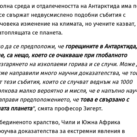
олна среда и отдалечеността на Антарктида има п
 се свържат недвусмислено подобни събития с
човека изменение на климата, но учените казват,
атоплящата се планета.
но да се предположи, че
горещините в Антарктида,
, са нещо, което се очакваше при глобалното
згарянето на изкопаеми горива и се случи. Може 
 сме направили много научни доказателства, че то
т тези събития, които се случват веднъж на 1000
толкова малко вероятно и мисля, че е напълно нау
направи предположението, че
това е свързано с
ата планета
"
, смята професор Зигерт.
Обединеното кралство, Чили и Южна Африка
оучва доказателства за екстремни явления в