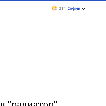
31°
София
в "радиатор"