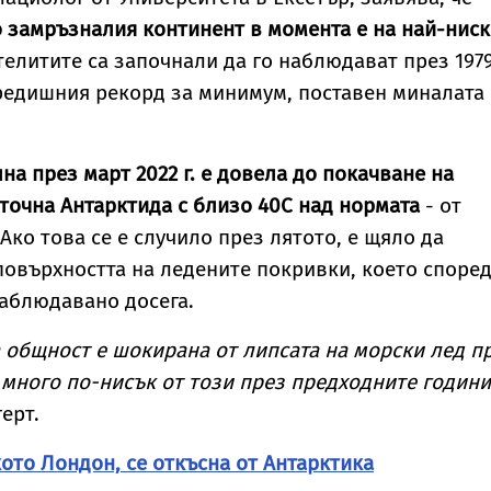
 замръзналия континент в момента е на най-нис
телитите са започнали да го наблюдават през 1979 
редишния рекорд за минимум, поставен миналата
на през март 2022 г. е довела до покачване на
точна Антарктида с близо 40С над нормата
- от
 Ако това се е случило през лятото, е щяло да
повърхността на ледените покривки, което споре
наблюдавано досега.
а общност е шокирана от липсата на морски лед п
е много по-нисък от този през предходните години
ерт.
кото Лондон, се откъсна от Антарктика