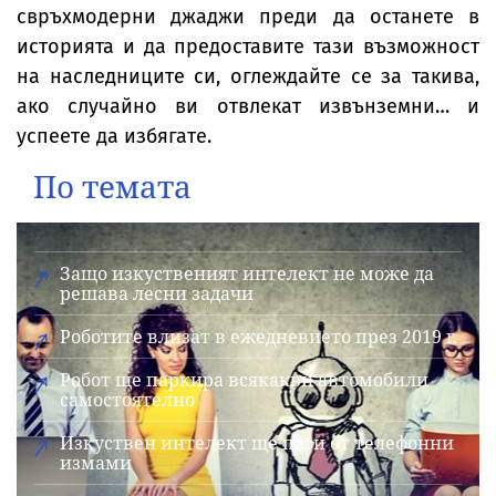
свръхмодерни джаджи преди да останете в
историята и да предоставите тази възможност
на наследниците си, оглеждайте се за такива,
ако случайно ви отвлекат извънземни… и
успеете да избягате.
По темата
Защо изкуственият интелект не може да
решава лесни задачи
Роботите влизат в ежедневието през 2019 г.
Робот ще паркира всякакви автомобили
самостоятелно
Изкуствен интелект ще пази от телефонни
измами