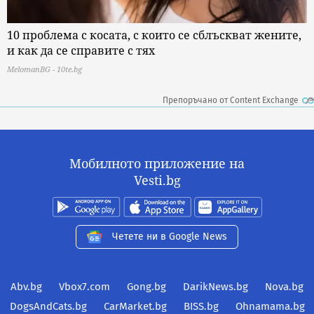
10 проблема с косата, с които се сблъскват жените,
и как да се справите с тях
MelomanBG - 10te.bg
Препоръчано от Content Exchange
Мобилното приложение на
Vesti.bg
Четете ни в Google News
Abv.bg
Vbox7.com
Gong.bg
DarikNews.bg
Nova.bg
DogsAndCats.bg
CarMarket.bg
BISS.bg
Ohnamama.bg