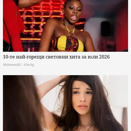
10-те най-горещи световни хита за юли 2026
MelomanBG - 10te.bg