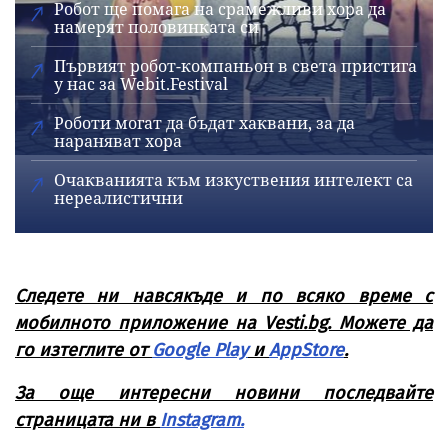
Робот ще помага на срамежливи хора да
намерят половинката си
Първият робот-компаньон в света пристига
у нас за Webit.Festival
Роботи могат да бъдат хаквани, за да
нараняват хора
Очакванията към изкуствения интелект са
нереалистични
Следете ни навсякъде и по всяко време с
мобилното приложение на Vesti.bg. Можете да
го изтеглите от
Google Play
и
AppStore
.
За още интересни новини последвайте
страницата ни в
Instagram.