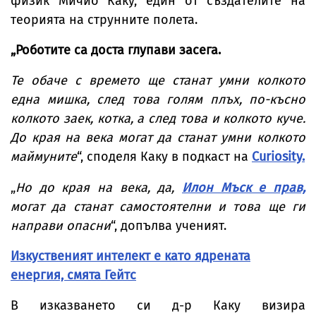
физик Мичио Каку, един от създателите на
теорията на струнните полета.
„Роботите са доста глупави засега.
Те обаче с времето ще станат умни колкото
една мишка, след това голям плъх, по-късно
колкото заек, котка, а след това и колкото куче.
До края на века могат да станат умни колкото
маймуните
“, споделя Каку в подкаст на
Curiosity.
„
Но до края на века, да,
Илон Мъск е прав,
могат да станат самостоятелни и това ще ги
направи опасни
“, допълва ученият.
Изкуственият интелект е като ядрената
енергия, смята Гейтс
В изказването си д-р Каку визира