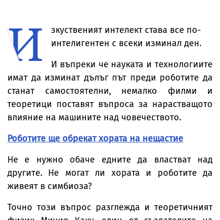
говорите
има уловка
планират
веднага
хакерски атаки
И
зкуственият интелект става все по-
интелигентен с всеки изминал ден.
И въпреки че науката и технологиите
имат да изминат дълъг път преди роботите да
станат самостоятелни, немалко филми и
теоретици поставят въпроса за нарастващото
влияние на машините над човечеството.
Роботите ще обрекат хората на нещастие
Не е нужно обаче едните да властват над
другите. Не могат ли хората и роботите да
живеят в симбиоза?
Точно този въпрос разглежда и теоретичният