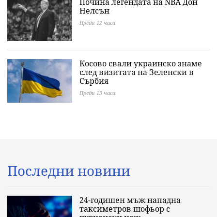
Почина легендата на NBA Дон
Нелсън
Преди 12 часа
Косово свали украинско знаме
след визитата на Зеленски в
Сърбия
Преди 13 часа
Последни новини
24-годишен мъж нападна
таксиметров шофьор с