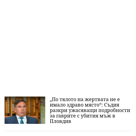
„По тялото на жертвата не е
имало здраво място“: Съдия
разкри ужасяващи подробности
за гаврите с убития мъж в
Пловдив