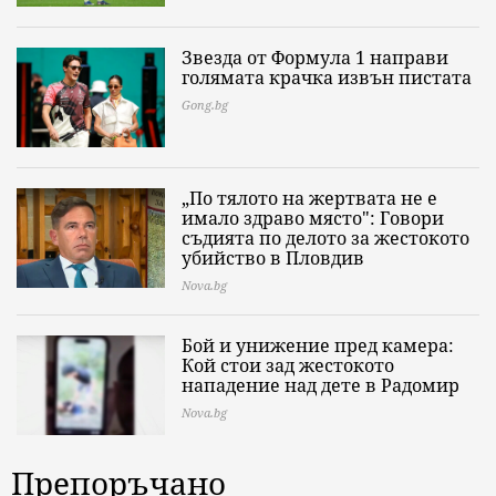
Звезда от Формула 1 направи
голямата крачка извън пистата
Gong.bg
„По тялото на жертвата не е
имало здраво място": Говори
съдията по делото за жестокото
убийство в Пловдив
Nova.bg
Бой и унижение пред камера:
Кой стои зад жестокото
нападение над дете в Радомир
Nova.bg
Препоръчано