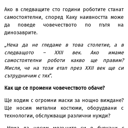
Ако в следващите сто години роботите станат
самостоятелни, според Каку наивността може
да поведе човечеството по пътя на
динозаврите.
„
Нека да не гледаме в това столетие, а в
следващото – XXII век. Ако имаме
самостоятелни роботи какво ще правим?
Мисля, че на този етап през XXII век ще си
сътрудничим с тях
“.
Как ще се промени човечеството обаче?
Ще ходим с огромни маски за нощно виждане?
Ще носим метални костюми, оборудвани с
технологии, обслужващи различни нужди?