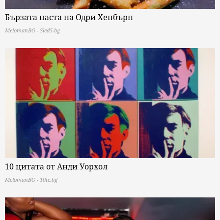
Бързата паста на Одри Хепбърн
MelomanBG - Sled5.bg
10 цитата от Анди Уорхол
MelomanBG - 10te.bg