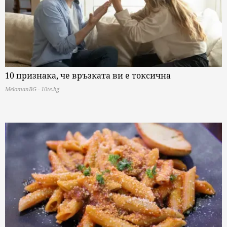
10 признака, че връзката ви е токсична
MelomanBG - 10te.bg