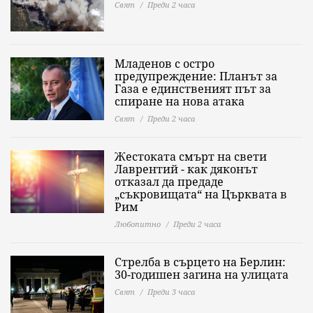
Свят
Преди 2 часа
Младенов с остро
предупреждение: Планът за
Газа е единственият път за
спиране на нова атака
Свят
Преди 2 часа
Жестоката смърт на свети
Лаврентий - как дяконът
отказал да предаде
„съкровищата“ на Църквата в
Рим
Любопитно
Преди 2 часа
Стрелба в сърцето на Берлин:
30-годишен загина на улицата
Свят
Преди 3 часа