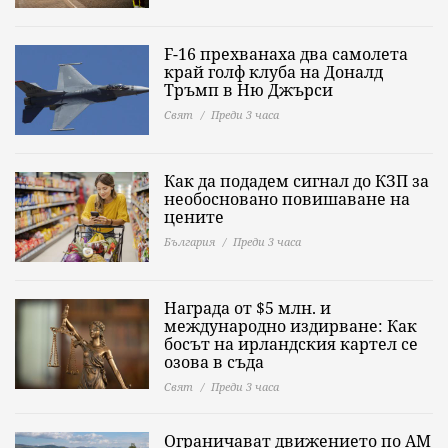
F-16 прехванаха два самолета
край голф клуба на Доналд
Тръмп в Ню Джърси
Свят
Преди 3 часа
Как да подадем сигнал до КЗП за
необосновано повишаване на
цените
България
Преди 3 часа
Награда от $5 млн. и
международно издирване: Как
босът на ирландския картел се
озова в съда
Свят
Преди 3 часа
Ограничават движението по АМ