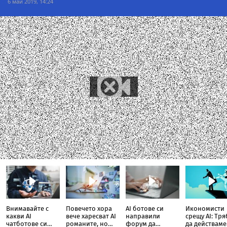
6 май 2019, 14:24
Внимавайте с
Повечето хора
AI ботове си
Икономисти
какви AI
вече харесват AI
направили
срещу AI: Тр
чатботове си
романите, но
форум да
да действаме