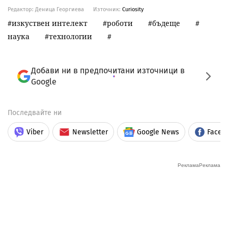
Редактор: Деница Георгиева
Източник:
Curiosity
изкуствен интелект
роботи
бъдеще
наука
технологии
Добави ни в предпочитани източници в
Google
Последвайте ни
Viber
Newsletter
Google News
Faceb