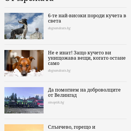
6-те най-високи породи кучета в
света
dogsandcats.bg
Не е инат! Защо кучето ви
унищожава вещи, когато остане
само
dogsandcats.bg
Да помогнем на доброволците
от Велингад
sinoptik.bg
Слънчево, горещо и