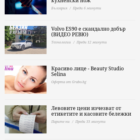
кухненски нож
България
Преди 6 минути
Volvo ES90 е скандално добър
(ВИДЕО РЕВЮ)
Технологии
Преди 12 минути
Красиво лице - Beauty Studio
Selina
Оферта от Grabo.bg
Левовите цени изчезват от
етикетите и касовите бележки
Парите ни
Преди 33 минути