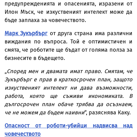
предупрежденията и опасенията, изразени от
Илон Мъск, че изкуственият интелект може да
бъде заплаха за човечеството.
Марк Зукърбърг
от друга страна има различни
виждания по въпроса. Той е оптимистичен и
смята, че роботите ще бъдат от голяма полза за
бизнесите в бъдещето.
„
Според мен и двамата имат право. Смятам, че
Зукърбърг е прав в краткосрочен план, защото
изкуственият интелект ни дава възможности,
работа, която ще съживи икономиката. В
дългосрочен план обаче трябва да осъзнаем,
че не можем да бъдем наивни
“, разяснява Каку.
Опасност от роботи-убийци надвисва над
човечеството