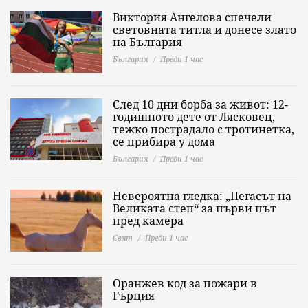
Виктория Ангелова спечели
световната титла и донесе злато
на България
България
Преди 1 час
След 10 дни борба за живот: 12-
годишното дете от Лясковец,
тежко пострадало с тротинетка,
се прибира у дома
България
Преди 1 час
Невероятна гледка: „Пегасът на
Великата степ“ за първи път
пред камера
Свят
Преди 1 час
Оранжев код за пожари в
Гърция