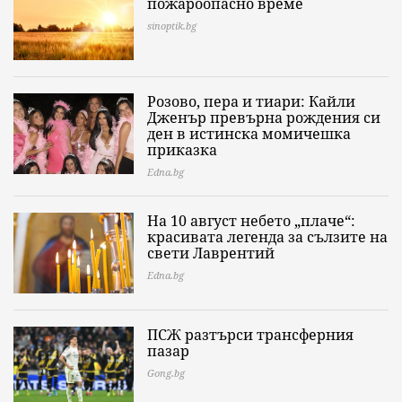
пожароопасно време
sinoptik.bg
Розово, пера и тиари: Кайли
Дженър превърна рождения си
ден в истинска момичешка
приказка
Edna.bg
На 10 август небето „плаче“:
красивата легенда за сълзите на
свети Лаврентий
Edna.bg
ПСЖ разтърси трансферния
пазар
Gong.bg