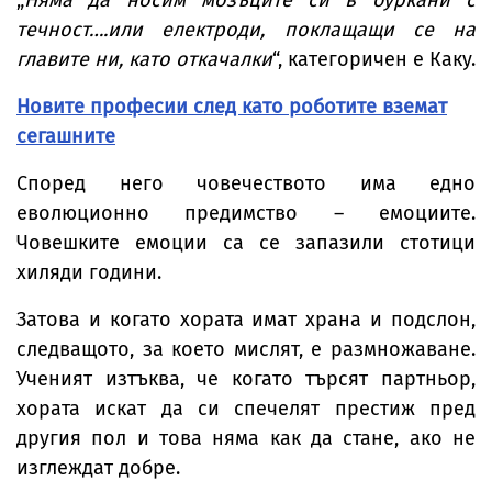
„
Няма да носим мозъците си в буркани с
течност….или електроди, поклащащи се на
главите ни, като откачалки
“, категоричен е Каку.
Новите професии след като роботите вземат
сегашните
Според него човечеството има едно
еволюционно предимство – емоциите.
Човешките емоции са се запазили стотици
хиляди години.
Затова и когато хората имат храна и подслон,
следващото, за което мислят, е размножаване.
Ученият изтъква, че когато търсят партньор,
хората искат да си спечелят престиж пред
другия пол и това няма как да стане, ако не
изглеждат добре.