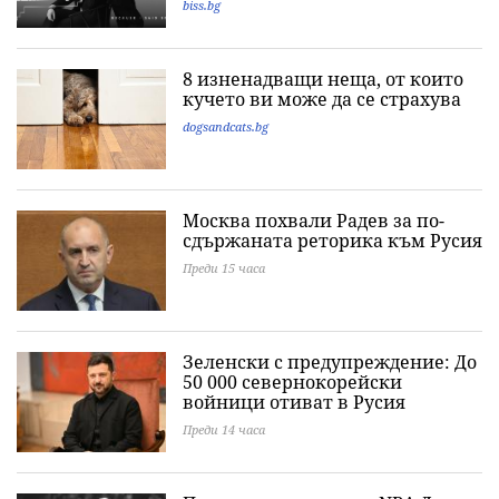
biss.bg
8 изненадващи неща, от които
кучето ви може да се страхува
dogsandcats.bg
Москва похвали Радев за по-
сдържаната реторика към Русия
Преди 15 часа
Зеленски с предупреждение: До
50 000 севернокорейски
войници отиват в Русия
Преди 14 часа