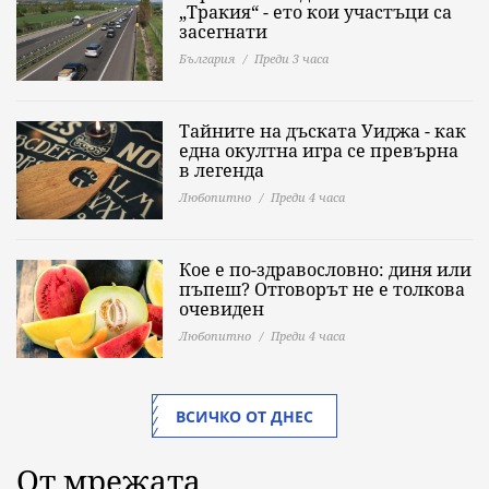
„Тракия“ - ето кои участъци са
засегнати
България
Преди 3 часа
Тайните на дъската Уиджа - как
една окултна игра се превърна
в легенда
Любопитно
Преди 4 часа
Кое е по-здравословно: диня или
пъпеш? Отговорът не е толкова
очевиден
Любопитно
Преди 4 часа
ВСИЧКО ОТ ДНЕС
От мрежата