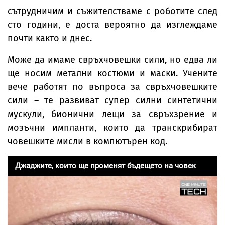
сътрудничим и съжителстваме с роботите след
сто години, е доста вероятно да изглеждаме
почти както и днес.
Може да имаме свръхчовешки сили, но едва ли
ще носим метални костюми и маски. Учените
вече работят по въпроса за свръхчовешките
сили – те развиват супер силни синтетични
мускули, бионични лещи за свръхзрение и
мозъчни импланти, които да транскрибират
човешките мисли в компютърен код.