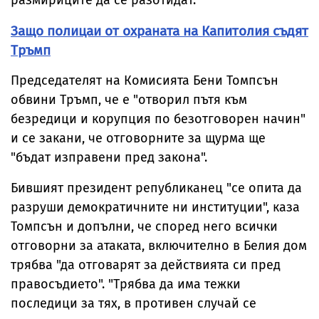
размириците да се разотидат.
Защо полицаи от охраната на Капитолия съдят
Тръмп
Председателят на Комисията Бени Томпсън
обвини Тръмп, че е "отворил пътя към
безредици и корупция по безотговорен начин"
и се закани, че отговорните за щурма ще
"бъдат изправени пред закона".
Бившият президент републиканец "се опита да
разруши демократичните ни институции", каза
Томпсън и допълни, че според него всички
отговорни за атаката, включително в Белия дом
трябва "да отговарят за действията си пред
правосъдието". "Трябва да има тежки
последици за тях, в противен случай се