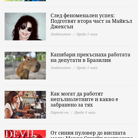
След феноменален успех:
Подготвят втора част за Майкъл
Джексън
Любопитно
Преди 5 часа
Капибари прекъснаха работата
на депутати в Бразилия
Любопитно
Преди 5 часа
Как могат да работят
непълнолетните и какво е
забранено за тях
Парите ни
Преди 6 часа
От синия пуловер до висшата