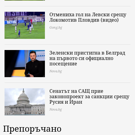
Отмениха гол на Левски срещу
Локомотив Пловдив (видео)
Gong.bg
Зеленски пристигна в Белград
на първото си официално
посещение
Nova.bg
Сенатът на САЩ прие
законопроект за санкции срещу
Русия и Иран
Nova.bg
Препоръчано