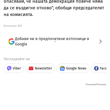
опасявам, че нашата демокрация повече няма
да се въздигне отново", обобщи председателят
на комисията.
Източник:
БТА
Добави ни в предпочитани източници в
Google
Последвайте ни
Viber
Newsletter
Google News
Faceb