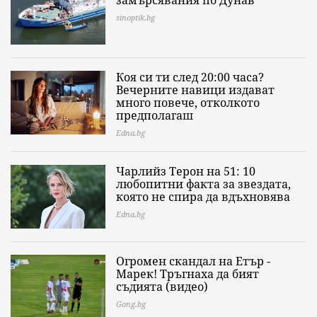
замърсявания по Дунав
sinoptik.bg
Коя си ти след 20:00 часа?
Вечерните навици издават
много повече, отколкото
предполагаш
Edna.bg
Чарлийз Терон на 51: 10
любопитни факта за звездата,
която не спира да вдъхновява
Edna.bg
Огромен скандал на Етър -
Марек! Тръгнаха да бият
съдията (видео)
Gong.bg