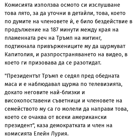
Комисията използва осмото си изслушване
това лято, за да уточни в детайли, това, което
по думите на членовете ѝ, е било бездействие в
продължение на 187 минути между края на
пламенната реч на Тръмп на митинг,
подтикнала привържениците му да щурмуват
Капитолия, и разпространяването на видео, в
което ги призовава да се разотидат.
"Президентът Тръмп е седял пред обедната
маса и е наблюдавал щурма по телевизията,
докато неговите най-близки и
високопоставени съветници и членовете на
семейството му са го молели да направи това,
което се очаква от всеки американски
президент", каза демократката и член на
комисията Елейн Лурия.