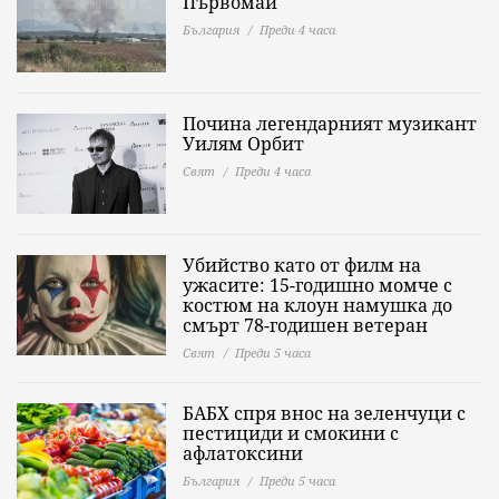
Първомай
България
Преди 4 часа
Почина легендарният музикант
Уилям Орбит
Свят
Преди 4 часа
Убийство като от филм на
ужасите: 15-годишно момче с
костюм на клоун намушка до
смърт 78-годишен ветеран
Свят
Преди 5 часа
БАБХ спря внос на зеленчуци с
пестициди и смокини с
афлатоксини
България
Преди 5 часа