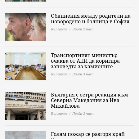
Обвинения между родители на
новородено и болница в София
България
Преди 2 часа
Транспортният министър
очаква от АПИ да коригира
заповедта за камионите
България
Преди 3 часа
България с остра реакция към
Северна Македония за Ива
Михайлова
България
Преди 3 часа
Голям пожар се разгоря край