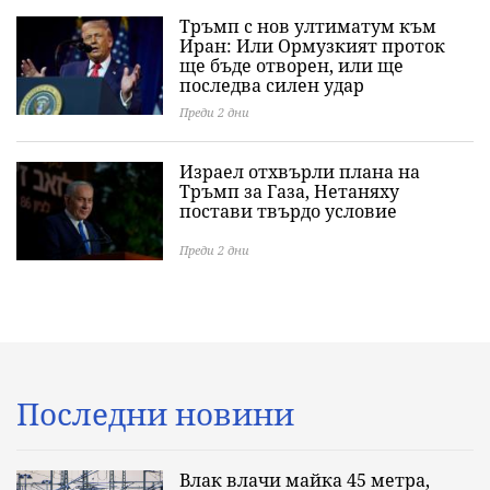
Тръмп с нов ултиматум към
Иран: Или Ормузкият проток
ще бъде отворен, или ще
последва силен удар
Преди 2 дни
Израел отхвърли плана на
Тръмп за Газа, Нетаняху
постави твърдо условие
Преди 2 дни
Последни новини
Влак влачи майка 45 метра,