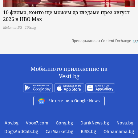
10 филма, които ще можем да гледаме през август
2026 в HBO Max
MelomanBG - 10te.bg
Препоръчано от Content Exchange
Мобилното приложение на
Vesti.bg
Четете ни в Google News
Abv.bg
Vbox7.com
Gong.bg
DarikNews.bg
Nova.bg
DogsAndCats.bg
CarMarket.bg
BISS.bg
Ohnamama.bg