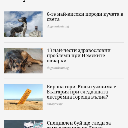
6-те най-високи породи кучета в
света
dogsandcats.bg
13 най-чести здравословни
проблеми при Немските
овчарки
dogsandcats.bg
Европа гори. Колко уязвима е
България при следващата
екстремна гореща вълна?
sinoptik.bg
Специален буй ще следи за