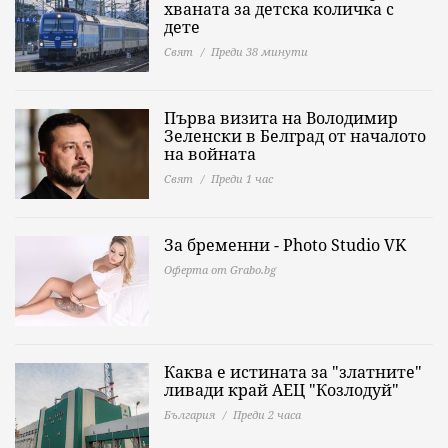
хваната за детска количка с
дете
Свят
Преди 38 минути
Първа визита на Володимир
Зеленски в Белград от началото
на войната
Свят
Преди 1 час
За бременни - Photo Studio VK
Оферта от Grabo.bg
Каква е истината за "златните"
ливади край АЕЦ "Козлодуй"
България
Преди 2 часа