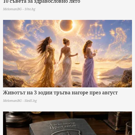
10 съвета за здравословно лято
MelomanBG - 10te.bg
Животът на 3 зодии тръгва нагоре през август
MelomanBG - Sled5.bg