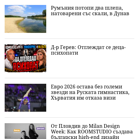
Румъния потопи два шлепа,
натоварени със скали, в Дунав
Д-р Герев: Отглеждат се деца-
психопати
Евро 2026 остава без големи
звезди на Руската гимнастика,
Хърватия им отказа визи
От Пловдив до Milan Design
Week: Как ROOMSTUDIO създава
български high-end дизайн