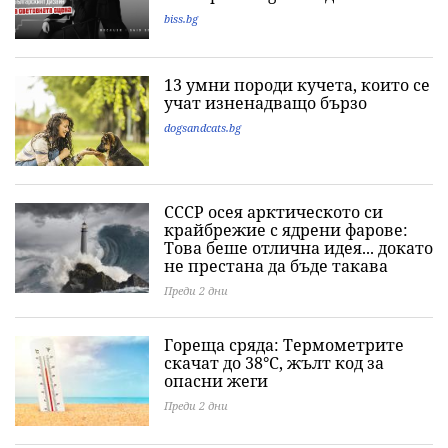
biss.bg
13 умни породи кучета, които се
учат изненадващо бързо
dogsandcats.bg
СССР осея арктическото си
крайбрежие с ядрени фарове:
Това беше отлична идея... докато
не престана да бъде такава
Преди 2 дни
Гореща сряда: Термометрите
скачат до 38°C, жълт код за
опасни жеги
Преди 2 дни