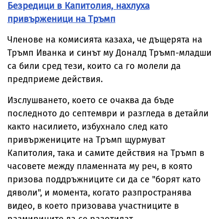
Безредици в Капитолия, нахлуха
привърженици на Тръмп
Членове на комисията казаха, че дъщерята на
Тръмп Иванка и синът му Доналд Тръмп-младши
са били сред тези, които са го молели да
предприеме действия.
Изслушването, което се очаква да бъде
последното до септември и разгледа в детайли
както насилието, избухнало след като
привържениците на Тръмп щурмуват
Капитолия, така и самите действия на Тръмп в
часовете между пламенната му реч, в която
призова поддръжниците си да се "борят като
дяволи", и момента, когато разпространява
видео, в което призовава участниците в