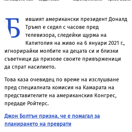
скали, в Дунав
Арабия и
заплаши Италия
света в Трета
Пакистан
световна во
Б
ившият американски президент Доналд
Тръмп е седял с часове пред
телевизора, следейки щурма на
Капитолия на живо на 6 януари 2021 г.,
игнорирайки молбите на децата си и близки
съветници да призове своите привърженици
да спрат насилието.
Това каза очевидец по време на изслушване
пред специалната комисия на Камарата на
представителите на американския Конгрес,
предаде Ройтерс.
Джон Болтън призна, че е помагал за
планирането на преврати