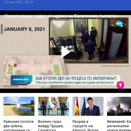
22 юли 2022, 08:16
Румъния потопи
Военен съюз
Разрив в
Newsweek: Ка
два шлепа,
между Турция,
сърцето на
регионални
натоварени със
Саудитска
Европа, Испания
кризи въвли