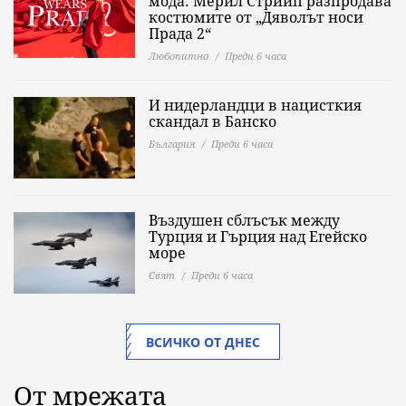
мода: Мерил Стрийп разпродава
костюмите от „Дяволът носи
Прада 2“
Любопитно
Преди 6 часа
И нидерландци в нацисткия
скандал в Банско
България
Преди 6 часа
Въздушен сблъсък между
Турция и Гърция над Егейско
море
Свят
Преди 6 часа
ВСИЧКО ОТ ДНЕС
От мрежата