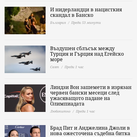
И нидерландци в нацисткия
скандал в Банско
България
Преди 53 минути
Въздушен сблъсък между
Турция и Гърция над Егейско
море
Свят
Преди 1 час
Линдзи Вон зашемети в изрязан
червен бански месеци след
ужасяващото падане на
Олимпиадата
Любопитно
Преди 1 час
Брад Пит и Анджелина Джоли в
нова ожесточена съдебна битка