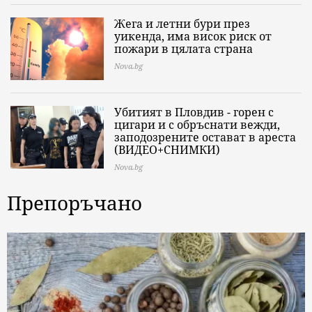
Жега и летни бури през
уикенда, има висок риск от
пожари в цялата страна
Nova.bg
Убитият в Пловдив - горен с
цигари и с обръснати вежди,
заподозрените остават в ареста
(ВИДЕО+СНИМКИ)
Nova.bg
Препоръчано