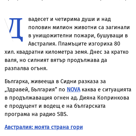
заплаши Италия
света в Трета
бащата на
хутите и
световна война
сваленото от
Саудитска
Д
автобус момче
Арабия
със СОП
вадесет и четирима души и над
половин милион животни са загинали
в унищожителни пожари, бушуващи в
Австралия. Пламъците изгориха 80
хил. квадратни километра земя. Днес за кратко
валя, но силният вятър продължава да
разпалва огъня.
Българка, живееща в Сидни разказа за
„Здравей, България” по
NOVA
каква е ситуацията
в продължаващия огнен ад. Дияна Копринкова
е продуцент и водещ е на българската
програма на радио SBS.
Австралия: моята страна гори