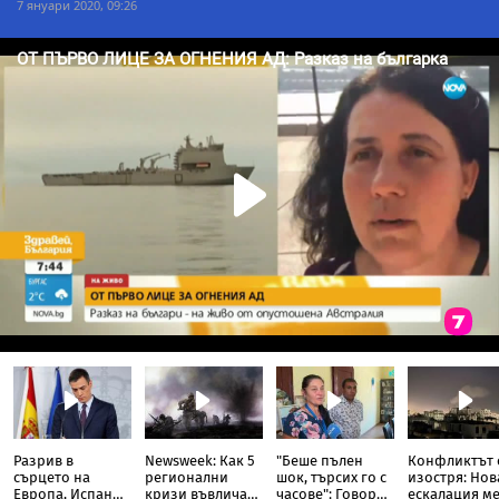
7 януари 2020, 09:26
Разрив в
Newsweek: Как 5
"Беше пълен
Конфликтът 
сърцето на
регионални
шок, търсих го с
изостря: Нов
Европа, Испания
кризи въвличат
часове": Говори
ескалация м