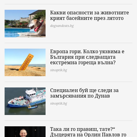
Какви опасности за животните
крият басейните през лятото
dogsandcats.bg
Европа гори. Колко уязвима е
България при следващата
екстремна гореща вълна?
sinoptik.bg
Специален буй ще следи за
замърсявания по Дунав
sinoptik.bg
Така ли го правиш, тате?“
Дъщерята на Орлин Павлов го