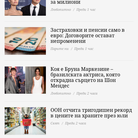
за милиони
Любопитно
Преди 1 час
Застраховки и пенсии само в
евро: Договорите остават
непроменени
Парите ни
Преди 1 час
Коя е Бруна Маркезине –
бразилската актриса, която
открадна сърцето на Шон
Мендес
Любопитно
Преди 2 часа
ООН отчита тригодишен рекорд
в цените на храните през юли
Свят
Преди 2 часа