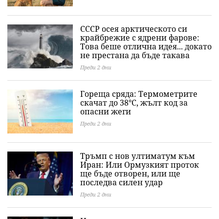
СССР осея арктическото си
крайбрежие с ядрени фарове:
Това беше отлична идея... докато
не престана да бъде такава
Преди 2 дни
Гореща сряда: Термометрите
скачат до 38°C, жълт код за
опасни жеги
Преди 2 дни
Тръмп с нов ултиматум към
Иран: Или Ормузкият проток
ще бъде отворен, или ще
последва силен удар
Преди 2 дни