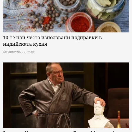
10-те най-често използвани подправки в
индийската кухня
MelomanBG - 10te.bg