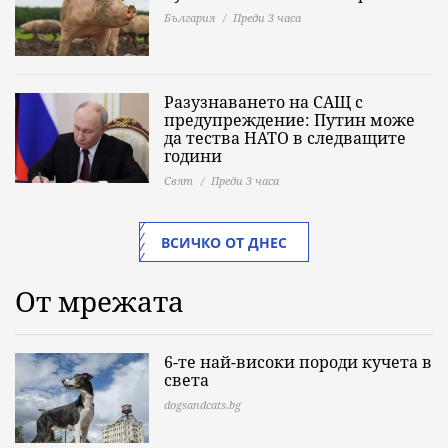
България
Преди 3 часа
Разузнаването на САЩ с
предупреждение: Путин може
да тества НАТО в следващите
години
Свят
Преди 3 часа
ВСИЧКО ОТ ДНЕС
От мрежата
6-те най-високи породи кучета в
света
dogsandcats.bg