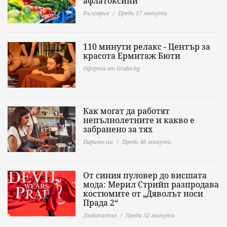
афлатоксини
България
Преди 17 минути
110 минути релакс - Център за
красота Ермитаж Бюти
Оферта от Grabo.bg
Как могат да работят
непълнолетните и какво е
забранено за тях
Парите ни
Преди 48 минути
От синия пуловер до висшата
мода: Мерил Стрийп разпродава
костюмите от „Дяволът носи
Прада 2“
Любопитно
Преди 52 минути