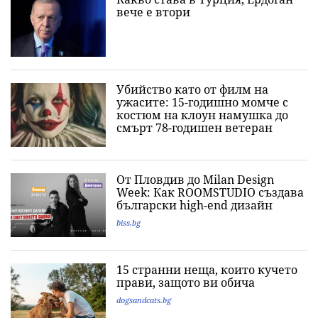
вече е втори
Убийство като от филм на
ужасите: 15-годишно момче с
костюм на клоун намушка до
смърт 78-годишен ветеран
От Пловдив до Milan Design
Week: Как ROOMSTUDIO създава
български high-end дизайн
biss.bg
15 странни неща, които кучето
прави, защото ви обича
dogsandcats.bg