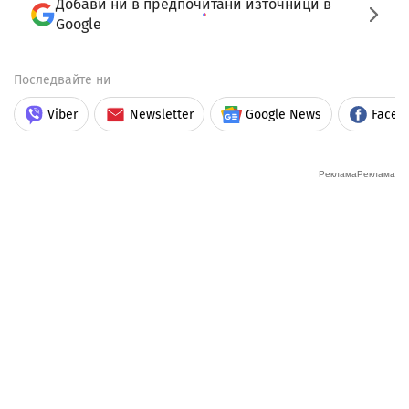
Добави ни в предпочитани източници в
Google
Последвайте ни
Viber
Newsletter
Google News
Faceb