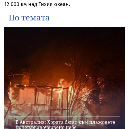
12 000 км над Тихия океан.
По темата
В Австралия: Хората бягат към плажовете
под кървавочервено небе