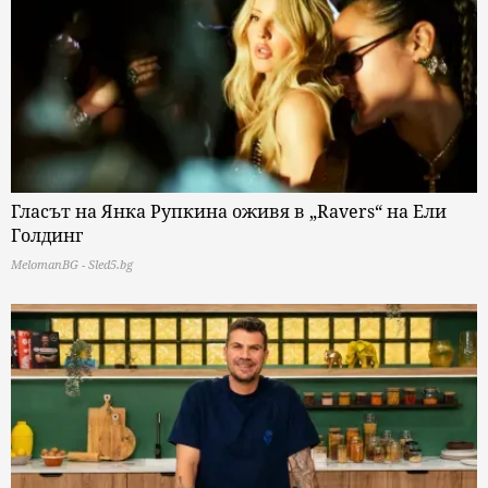
Гласът на Янка Рупкина оживя в „Ravers“ на Ели
Голдинг
MelomanBG - Sled5.bg