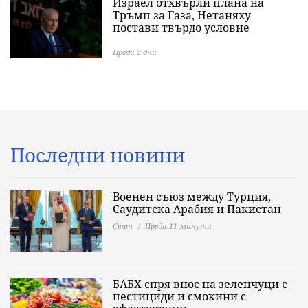
Израел отхвърли плана на
Тръмп за Газа, Нетаняху
постави твърдо условие
Преди 2 дни
Последни новини
Военен съюз между Турция,
Саудитска Арабия и Пакистан
Свят
Преди 11 минути
БАБХ спря внос на зеленчуци с
пестициди и смокини с