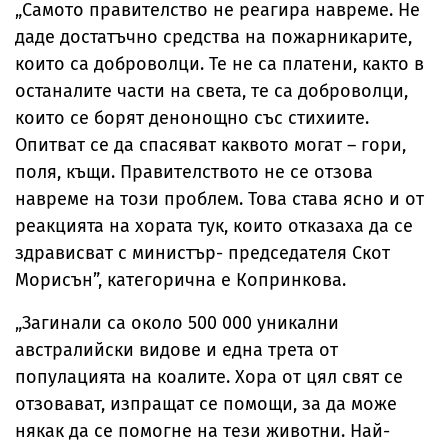
„Самото правителство не реагира навреме. Не
даде достатъчно средства на пожарникарите,
които са доброволци. Те не са платени, както в
останалите части на света, те са доброволци,
които се борят денонощно със стихиите.
Опитват се да спасяват каквото могат – гори,
поля, къщи. Правителството не се отзова
навреме на този проблем. Това става ясно и от
реакцията на хората тук, които отказаха да се
здрависват с министър- председателя Скот
Морисън”, категорична е Копринкова.
„Загинали са около 500 000 уникални
австралийски видове и една трета от
популацията на коалите. Хора от цял свят се
отзовават, изпращат се помощи, за да може
някак да се помогне на тези животни. Най-