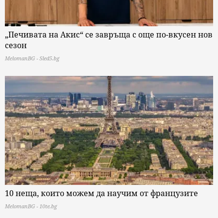
„Печивата на Акис“ се завръща с още по-вкусен нов
сезон
MelomanBG - Sled5.bg
10 неща, които можем да научим от французите
MelomanBG - 10te.bg