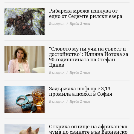
Рибарска мрежа изплува от
едно от Седемте рилски езера
България
Преди 2 часа
"Словото му ни учи на съвест и
достойнство": Илияна Йотова за
90-годишнината на Стефан
Цанев
България
Преди 2 часа
Задържаха шофьор с 3,13
промила алкохол в София
България
Преди 2 часа
Откриха огнище на африканска
чума по свинете във Варненско