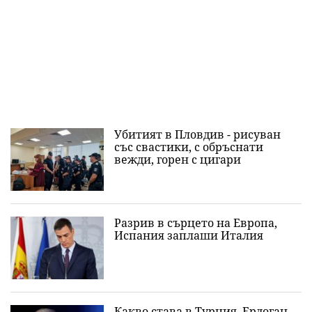
Убитият в Пловдив - рисуван
със свастики, с обръснати
вежди, горен с цигари
Разрив в сърцето на Европа,
Испания заплаши Италия
Какво става в Турция, Ердоган