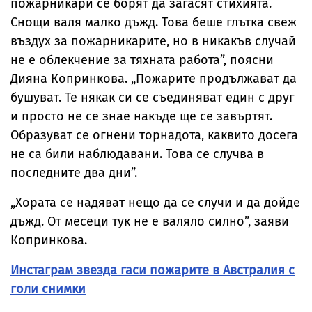
пожарникари се борят да загасят стихията.
Снощи валя малко дъжд. Това беше глътка свеж
въздух за пожарникарите, но в никакъв случай
не е облекчение за тяхната работа”, поясни
Дияна Копринкова. „Пожарите продължават да
бушуват. Те някак си се съединяват един с друг
и просто не се знае накъде ще се завъртят.
Образуват се огнени торнадота, каквито досега
не са били наблюдавани. Това се случва в
последните два дни”.
„Хората се надяват нещо да се случи и да дойде
дъжд. От месеци тук не е валяло силно”, заяви
Копринкова.
Инстаграм звезда гаси пожарите в Австралия с
голи снимки