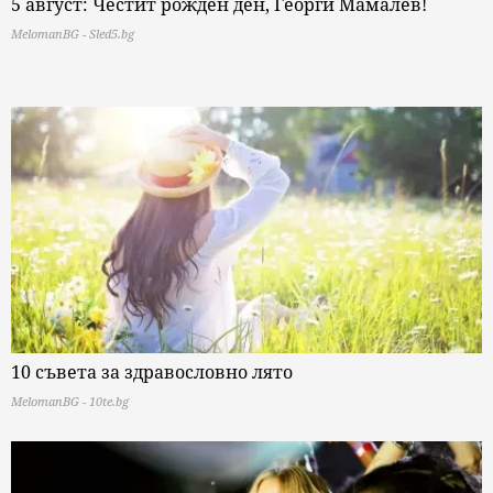
5 август: Честит рожден ден, Георги Мамалев!
MelomanBG - Sled5.bg
10 съвета за здравословно лято
MelomanBG - 10te.bg