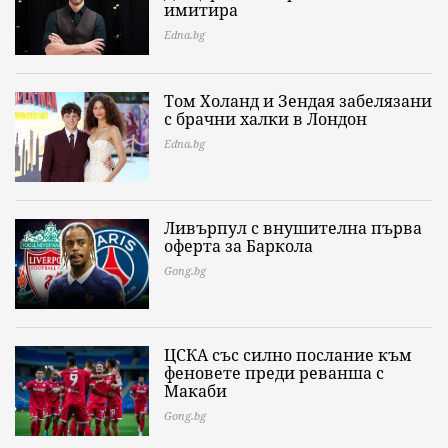
имитира
Edna.bg
Том Холанд и Зендая забелязани
с брачни халки в Лондон
Edna.bg
Ливърпул с внушителна първа
оферта за Баркола
Gong.bg
ЦСКА със силно послание към
феновете преди реванша с
Макаби
Gong.bg