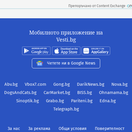
Препоръчано от Content Exchange
Мобилното приложение на
Vesti.bg
Четете ни в Google News
Abv.bg
Vbox7.com
Gong.bg
DarikNews.bg
Nova.bg
DogsAndCats.bg
CarMarket.bg
BISS.bg
Ohnamama.bg
Sinoptik.bg
Grabo.bg
Pariteni.bg
Edna.bg
Telegraph.bg
За нас
За реклама
Общи условия
Поверителност