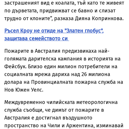
застрашеният вид е коалата, тъй като те живеят
по дърветата, придвижват се бавно и слизат
трудно от клоните”, разказа Дияна Копринкова.
Ръсел Кроу не отиде на "Златен глобус",
защитава семейството си
Пожарите в Австралия предизвикаха най-
голямата дарителска кампания в историята на
Фейсбук. Близо един милион потребители на
социалната мрежа дариха над 26 милиона
долара на Провинциалната пожарна служба на
Нов Южен Уелс.
Междувременно чилийската метеорологична
служба съобщи, че димът от пожарите в
Австралия е достигнал въздушното
пространство на Чили и Аржентина, изминавай