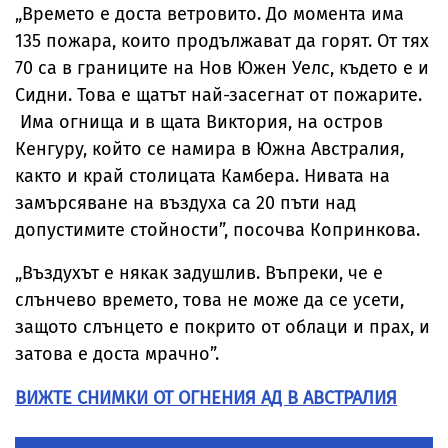
„Времето е доста ветровито. До момента има
135 пожара, които продължават да горят. От тях
70 са в границите на Нов Южен Уелс, където е и
Сидни. Това е щатът най-засегнат от пожарите.
Има огнища и в щата Виктория, на остров
Кенгуру, който се намира в Южна Австралия,
както и край столицата Камбера. Нивата на
замърсяване на въздуха са 20 пъти над
допустимите стойности”, посочва Копринкова.
„Въздухът е някак задушлив. Въпреки, че е
слънчево времето, това не може да се усети,
защото слънцето е покрито от облаци и прах, и
затова е доста мрачно”.
ВИЖТЕ СНИМКИ ОТ ОГНЕНИЯ АД В АВСТРАЛИЯ