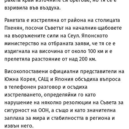
ракета край източните си брегове, но тя се е
взривила във въздуха.
Ракетата е изстреляна от района на столицата
Пхенян, посочи Съветът на началник-щабовете
на въоръжените сили на Сеул. Японското
министерство на отбраната заяви, че тя се е
издигнала на височина от около 100 км и е
прелетяла разстояние от над 200 км.
Високопоставени официални представители на
Южна Корея, САЩ и Япония обсъдиха въпроса
в телефонен разговор и осъдиха
изстрелването, определяйки го като
нарушение на няколко резолюции на Съвета за
сигурност на ООН, а също и като значителна
заплаха за мира и стабилността в региона и
извън него.