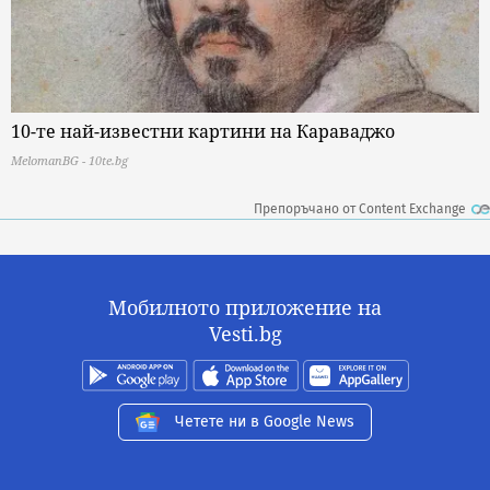
10-те най-известни картини на Караваджо
MelomanBG - 10te.bg
Препоръчано от Content Exchange
Мобилното приложение на
Vesti.bg
Четете ни в Google News