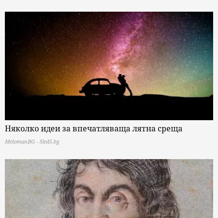
Няколко идеи за впечатляваща лятна среща
MelomanBG - Sled5.bg