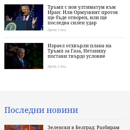
Тръмп с нов ултиматум към
Иран: Или Ормузкият проток
ще бъде отворен, или ще
последва силен удар
Преди 3 дни
Израел отхвърли плана на
Тръмп за Газа, Нетаняху
постави твърдо условие
Преди 3 дни
Последни новини
Зеленски в Белград: Разбирам