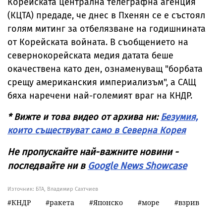
Корейската централна телеграфна агенция
(КЦТА) предаде, че днес в Пхенян се е състоял
голям митинг за отбелязване на годишнината
от Корейската войната. В съобщението на
севернокорейската медия датата беше
окачествена като ден, ознаменуващ "борбата
срещу американския империализъм", а САЩ
бяха наречени най-големият враг на КНДР.
* Вижте и това видео от архива ни:
Безумия,
които съществуват само в Северна Корея
Не пропускайте най-важните новини -
последвайте ни в
Google News Showcase
Източник:
БТА, Владимир Сахтчиев
КНДР
ракета
Японско
море
взрив