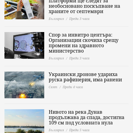
платформи ще следят за
необосновано поскъпване на
храните от септември
България
Преди 3 часа
Спор за инвитро центъра:
Организации скочиха срещу
промени на здравното
министерство
България
Преди 3 часа
Украински дронове удариха
руска рафинерия, има ранени
Свят
Преди 4 часа
Нивото на река Дунав
продължава да спада, достигна
109 см под условната нула
България
Преди 5 часа