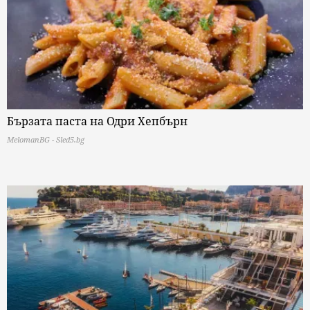
Бързата паста на Одри Хепбърн
MelomanBG - Sled5.bg