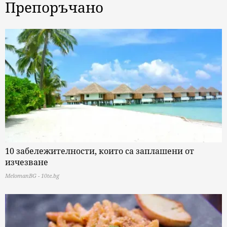
Препоръчано
10 забележителности, които са заплашени от
изчезване
MelomanBG - 10te.bg