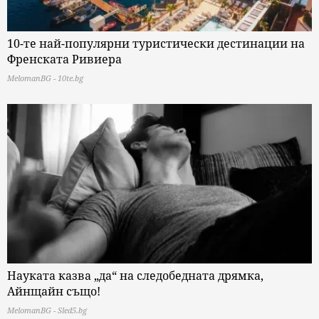
10-те най-популярни туристически дестинации на
Френската Ривиера
MelomanBG - 10te.bg
Науката казва „да“ на следобедната дрямка,
Айнщайн също!
MelomanBG - Sled5.bg