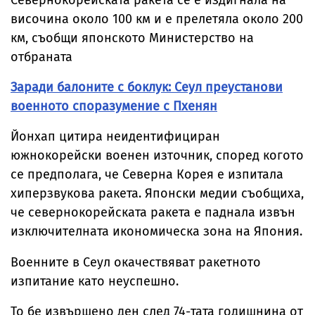
Севернокорейската ракета се е издигнала на
височина около 100 км и е прелетяла около 200
км, съобщи японското Министерство на
отбраната
Заради балоните с боклук: Сеул преустанови
военното споразумение с Пхенян
Йонхап цитира неидентифициран
южнокорейски военен източник, според когото
се предполага, че Северна Корея е изпитала
хиперзвукова ракета. Японски медии съобщиха,
че севернокорейската ракета е паднала извън
изключителната икономическа зона на Япония.
Военните в Сеул окачествяват ракетното
изпитание като неуспешно.
То бе извършено ден след 74-тата годишнина от