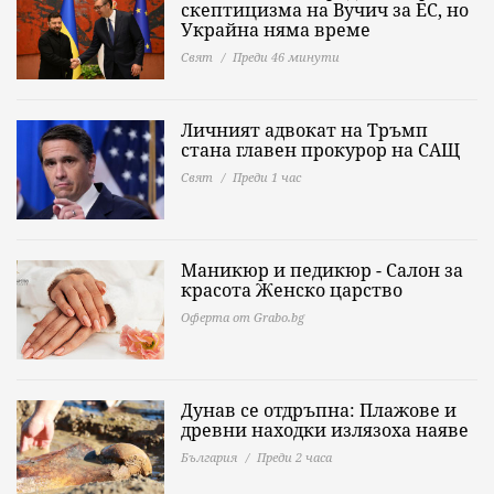
скептицизма на Вучич за ЕС, но
Украйна няма време
Свят
Преди 46 минути
Личният адвокат на Тръмп
стана главен прокурор на САЩ
Свят
Преди 1 час
Маникюр и педикюр - Салон за
красота Женско царство
Оферта от Grabo.bg
Дунав се отдръпна: Плажове и
древни находки излязоха наяве
България
Преди 2 часа