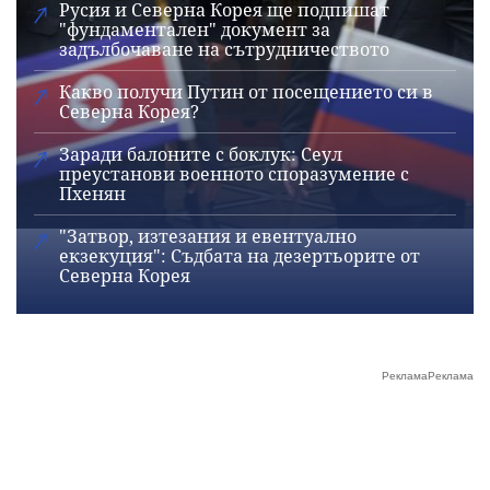
Русия и Северна Корея ще подпишат
"фундаментален" документ за
задълбочаване на сътрудничеството
Какво получи Путин от посещението си в
Северна Корея?
Заради балоните с боклук: Сеул
преустанови военното споразумение с
Пхенян
"Затвор, изтезания и евентуално
екзекуция": Съдбата на дезертьорите от
Северна Корея