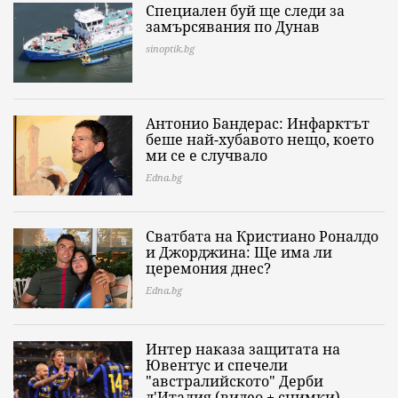
Специален буй ще следи за
замърсявания по Дунав
sinoptik.bg
Антонио Бандерас: Инфарктът
беше най-хубавото нещо, което
ми се е случвало
Edna.bg
Сватбата на Кристиано Роналдо
и Джорджина: Ще има ли
церемония днес?
Edna.bg
Интер наказа защитата на
Ювентус и спечели
"австралийското" Дерби
д'Италия (видео + снимки)