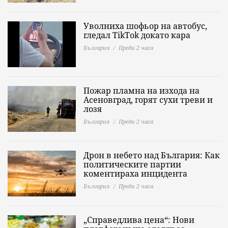
Уволниха шофьор на автобус,
гледал TikTok докато кара
България
Преди 2 часа
Пожар пламна на изхода на
Асеновград, горят сухи треви и
лозя
България
Преди 2 часа
Дрон в небето над България: Как
политическите партии
коментираха инцидента
България
Преди 2 часа
„Справедлива цена“: Нови