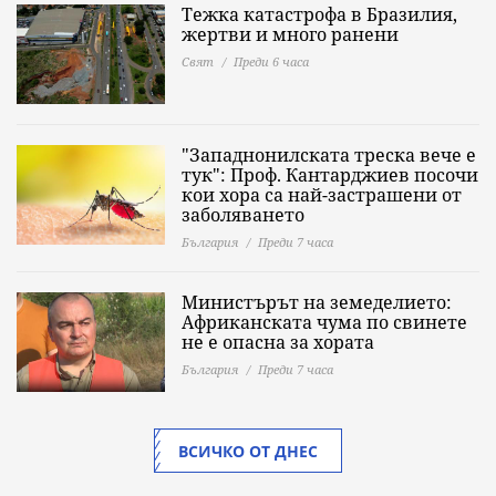
Тежка катастрофа в Бразилия,
жертви и много ранени
Свят
Преди 6 часа
"Западнонилската треска вече е
тук": Проф. Кантарджиев посочи
кои хора са най-застрашени от
заболяването
България
Преди 7 часа
Министърът на земеделието:
Африканската чума по свинете
не е опасна за хората
България
Преди 7 часа
ВСИЧКО ОТ ДНЕС