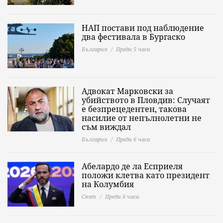
НАП постави под наблюдение
два фестивала в Бургаско
България
Преди 5 часа
Адвокат Марковски за
убийството в Пловдив: Случаят
е безпрецедентен, такова
насилие от непълнолетни не
съм виждал
България
Преди 6 часа
Абелардо де ла Есприеля
положи клетва като президент
на Колумбия
Свят
Преди 6 часа