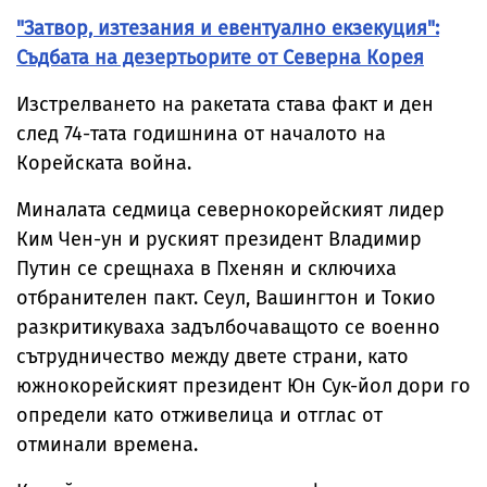
"Затвор, изтезания и евентуално екзекуция":
Съдбата на дезертьорите от Северна Корея
Изстрелването на ракетата става факт и ден
след 74-тата годишнина от началото на
Корейската война.
Миналата седмица севернокорейският лидер
Ким Чен-ун и руският президент Владимир
Путин се срещнаха в Пхенян и сключиха
отбранителен пакт. Сеул, Вашингтон и Токио
разкритикуваха задълбочаващото се военно
сътрудничество между двете страни, като
южнокорейският президент Юн Сук-йол дори го
определи като отживелица и отглас от
отминали времена.