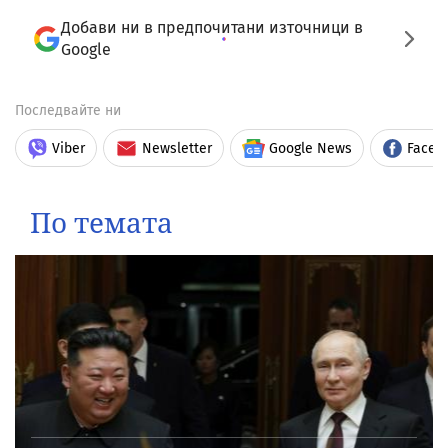
Добави ни в предпочитани източници в
Google
Последвайте ни
Viber
Newsletter
Google News
Faceb
По темата