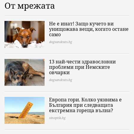
От мрежата
Не е инат! Защо кучето ви
унищожава вещи, когато остане
само
dogsandcats.bg
13 най-чести здравословни
проблеми при Немските
овчарки
dogsandcats.bg
Европа гори. Колко уязвима е
България при следващата
екстремна гореща вълна?
sinoptik.bg