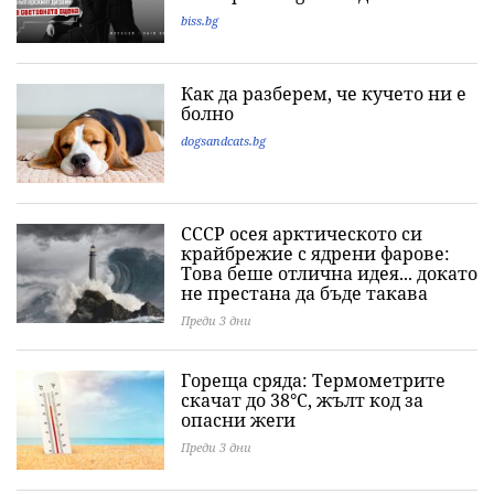
biss.bg
Как да разберем, че кучето ни е
болно
dogsandcats.bg
СССР осея арктическото си
крайбрежие с ядрени фарове:
Това беше отлична идея... докато
не престана да бъде такава
Преди 3 дни
Гореща сряда: Термометрите
скачат до 38°C, жълт код за
опасни жеги
Преди 3 дни