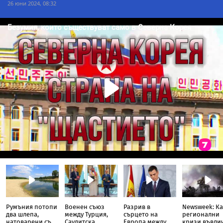
26 юни 2024, 08:32
Румъния потопи
Военен съюз
Разрив в
Newsweek: Ка
два шлепа,
между Турция,
сърцето на
регионални
натоварени със
Саудитска
Европа между
кризи въвли