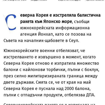
скали, в Дунав
Арабия и
Испания и
света в Трета
Пакистан
Италия
световна во
С
еверна Корея е изстреляла балистична
ракета към Японско море
, съобщи
южнокорейската информационна
агенция Йонхап, като се позова на
Съвета на началник-щабовете в Сеул.
Южнокорейските военни отбелязват, че
изстрелването е извършено в момент, когато
Северна Корея отново е изпратила множество
балони с найлонови торбички, пълни с боклук,
през силно милитаризираната граница между
двете държави. Смята се, че от края на май
Северна Корея е пуснала над 2000 балона,
пълни с отпадъчни продукти, отбелязва ДПА.