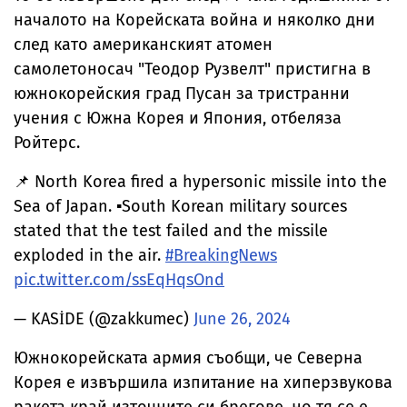
началото на Корейската война и няколко дни
след като американският атомен
самолетоносач "Теодор Рузвелт" пристигна в
южнокорейския град Пусан за тристранни
учения с Южна Корея и Япония, отбеляза
Ройтерс.
📌 North Korea fired a hypersonic missile into the
Sea of ​​Japan. ▪️South Korean military sources
stated that the test failed and the missile
exploded in the air.
#BreakingNews‌
pic.twitter.com/ssEqHqsOnd
— KASİDE (@zakkumec)
June 26, 2024
Южнокорейската армия съобщи, че Северна
Корея е извършила изпитание на хиперзвукова