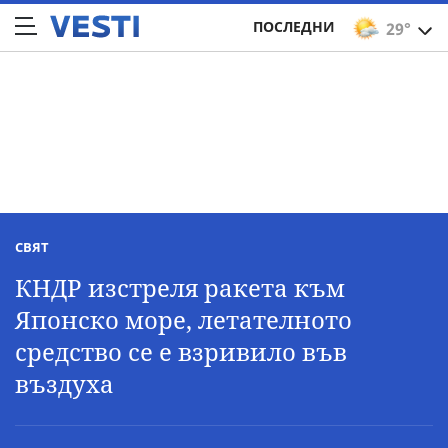
ПОСЛЕДНИ
29°
СВЯТ
КНДР изстреля ракета към
Японско море, летателното
средство се е взривило във
въздуха