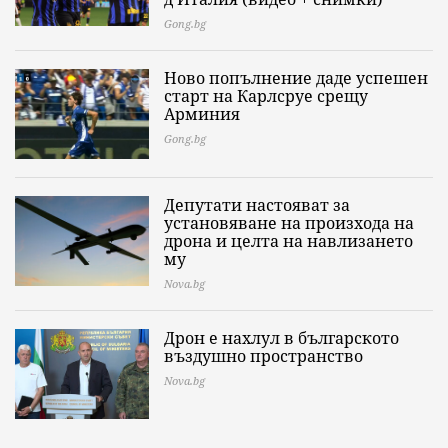
Gong.bg
Ново попълнение даде успешен
старт на Карлсруе срещу
Арминия
Gong.bg
Депутати настояват за
установяване на произхода на
дрона и целта на навлизането
му
Nova.bg
Дрон е нахлул в българското
въздушно пространство
Nova.bg