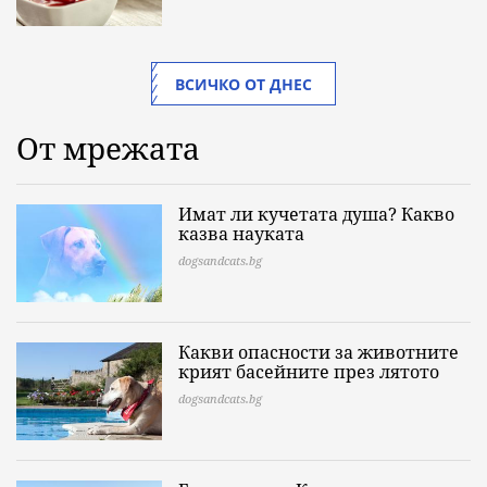
ВСИЧКО ОТ ДНЕС
От мрежата
Имат ли кучетата душа? Какво
казва науката
dogsandcats.bg
Какви опасности за животните
крият басейните през лятото
dogsandcats.bg