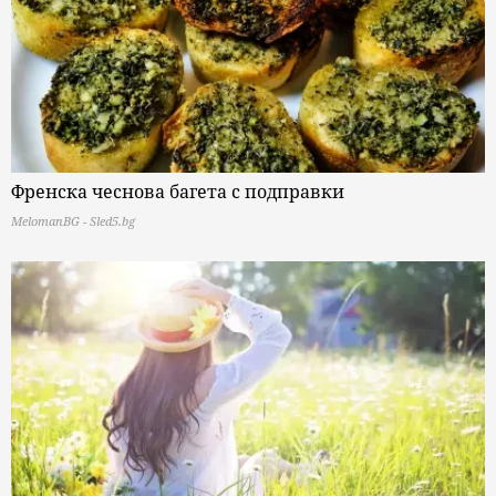
Френска чеснова багета с подправки
MelomanBG - Sled5.bg