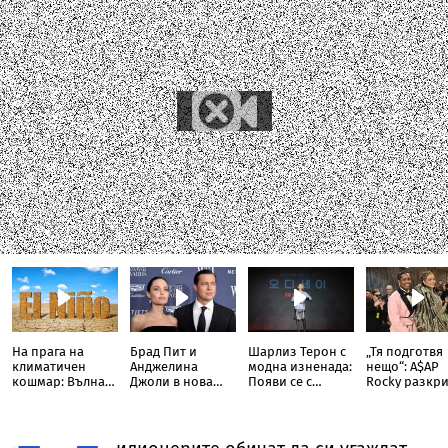
На прага на
Брад Пит и
Шарлиз Терон с
„Тя подготвя
климатичен
Анджелина
модна изненада:
нещо“: A$AP
кошмар: Вълна
Джоли в нова
Появи се с
Rocky разкри
от Ел Ниньо
ожесточена
прозрачна пола
Риана запис
изтласква
съдебна битка
тип „дъждобран“
нов албум
температурите
за милиони
до рекордни