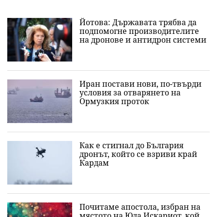
Йотова: Държавата трябва да
подпомогне производителите
на дронове и антидрон системи
Иран постави нови, по-твърди
условия за отварянето на
Ормузкия проток
Как е стигнал до България
дронът, който се взриви край
Кардам
Почитаме апостола, избран на
мястото на Юда Искариот, кой