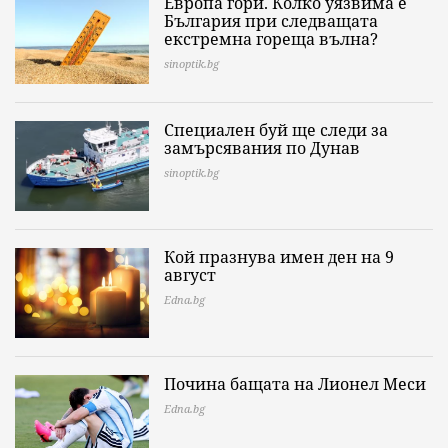
Европа гори. Колко уязвима е
България при следващата
екстремна гореща вълна?
sinoptik.bg
Специален буй ще следи за
замърсявания по Дунав
sinoptik.bg
Кой празнува имен ден на 9
август
Edna.bg
Почина бащата на Лионел Меси
Edna.bg