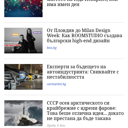
има имен ден
От Пловдив до Milan Design
Week: Как ROOMSTUDIO създава
български high-end дизайн
biss.bg
Експерти за бъдещето на
автоиндустрията: Свиквайте с
нестабилността
carmarket.bg
СССР осея арктическото си
крайбрежие с ядрени фарове:
Това беше отлична идея... докато
не престана да бъде такава
Преди 4 дни