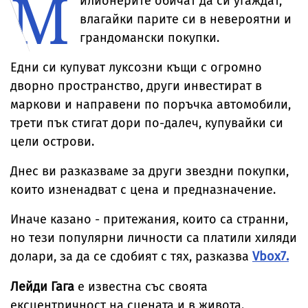
М
илионерите обичат да си угаждат,
нива
влагайки парите си в невероятни и
грандомански покупки.
Едни си купуват луксозни къщи с огромно
дворно пространство, други инвестират в
маркови и направени по поръчка автомобили,
трети пък стигат дори по-далеч, купувайки си
цели острови.
Днес ви разказваме за други звездни покупки,
които изненадват с цена и предназначение.
Иначе казано - притежания, които са странни,
но тези популярни личности са платили хиляди
долари, за да се сдобият с тях, разказва
Vbox7.
Лейди Гага
е известна със своята
ексцентричност на сцената и в живота.