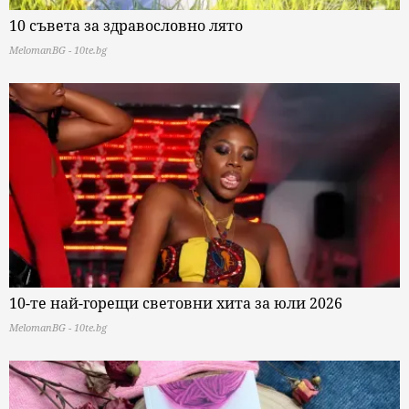
10 съвета за здравословно лято
MelomanBG - 10te.bg
10-те най-горещи световни хита за юли 2026
MelomanBG - 10te.bg