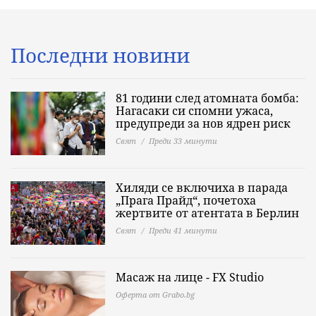
Последни новини
81 години след атомната бомба:
Нагасаки си спомни ужаса,
предупреди за нов ядрен риск
Свят
Преди 33 минути
Хиляди се включиха в парада
„Прага Прайд“, почетоха
жертвите от атентата в Берлин
Свят
Преди 41 минути
Масаж на лице - FX Studio
Оферта от Grabo.bg