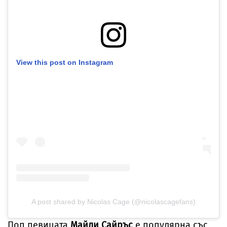
View this post on Instagram
A post shared by Nicolas Cage (@nicolascagefans)
Поп певицата
Майли Сайръс
е популярна със