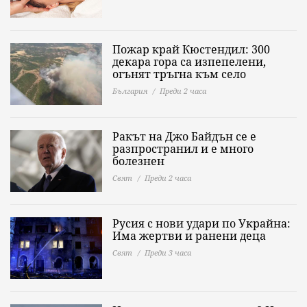
Пожар край Кюстендил: 300
декара гора са изпепелени,
огънят тръгна към село
България
Преди 2 часа
Ракът на Джо Байдън се е
разпространил и е много
болезнен
Свят
Преди 2 часа
Русия с нови удари по Украйна:
Има жертви и ранени деца
Свят
Преди 3 часа