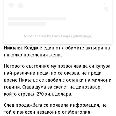
A post shared by Lady Gaga (@ladygaga)
Никълъс Кейдж
е един от любимите актьори на
няколко поколения жени.
Неговото състояние му позволява да си купува
най-различни неща, но се оказва, че преди
време Никълъс се сдобил с останки на милиони
години. Става дума за скелет на динозавър,
който струвал 270 хил. долара.
След продажбата се появила информация, че
той е изнесен незаконно от Монголия.