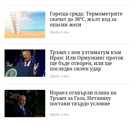
Гореща сряда: Термометрите
скачат до 38°C, жълт код за
опасни жеги
Преди 4 дни
Тръмп с нов ултиматум към
Иран: Или Ормузкият проток
ще бъде отворен, или ще
последва силен удар
Преди 4 дни
Израел отхвърли плана на
Тръмп за Газа, Нетаняху
постави твърдо условие
Преди 4 дни