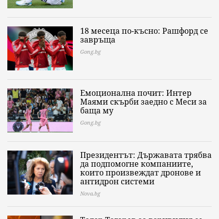
18 месеца по-късно: Рашфорд се
завръща
Gong.bg
Емоционална почит: Интер
Маями скърби заедно с Меси за
баща му
Gong.bg
Президентът: Държавата трябва
да подпомогне компаниите,
които произвеждат дронове и
антидрон системи
Nova.bg