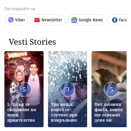
Последвайте ни
Viber
Newsletter
Google News
Faceb
Vesti Stories
5
3
5
5 трика за
Три неща,
Пет забавни
създаване на
които се
факта, които
нови
случват при
ще освежат
приятелства
измръзване
деня ви