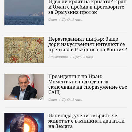
Идва ли краят на кризата? Иран
и Оман с пробив в преговорите
за Ормузкия проток
Свят
Преди 3 часа
Неразгаданият шифър: Защо
дори изкуственият интелект се
препъна в Ръкописа на Войнич?
Любопитно
Преди 3 часа
Президентът на Иран:
Моментът е подходящ за
сключване на споразумение със
САЩ
Свят
Преди 3 часа
Изненада, учени твърдят, че
животът е възникнал два пъти
на Земята