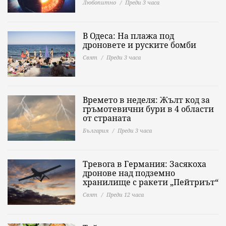
Любопитно
Преди 3 часа
В Одеса: На плажа под
дроновете и руските бомби
Свят
Преди 3 часа
Времето в неделя: Жълт код за
гръмотевични бури в 4 области
от страната
България
Преди 3 часа
Тревога в Германия: Засякоха
дронове над подземно
хранилище с ракети „Пейтриът“
Свят
Преди 12 часа