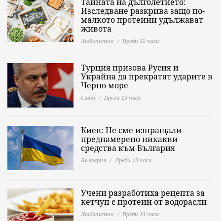
Тайната на дълголетието:
Изследване разкрива защо по-
малкото протеини удължават
живота
Любопитно
Преди 12 часа
Турция призова Русия и
Украйна да прекратят ударите в
Черно море
Свят
Преди 13 часа
Киев: Не сме изпращали
преднамерено никакви
средства към България
България
Преди 13 часа
Учени разработиха рецепта за
кетчуп с протеин от водорасли
Любопитно
Преди 14 часа