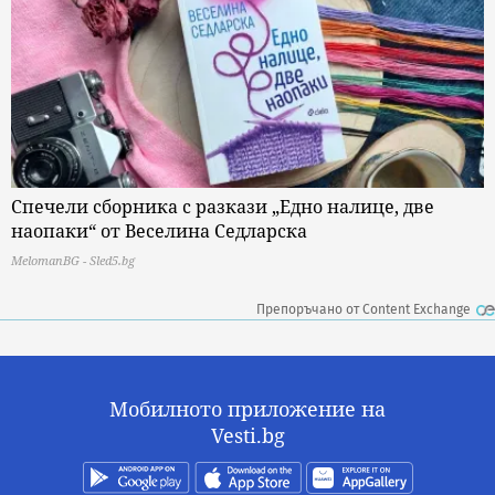
Спечели сборника с разкази „Едно налице, две
наопаки“ от Веселина Седларска
MelomanBG - Sled5.bg
Препоръчано от Content Exchange
Мобилното приложение на
Vesti.bg