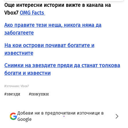
Още интересни истории вижте в канала на
Vbox7
OMG Facts
Ако правите тези неща, никога няма да
забогатеете
На кои острови почиват богатите и
известните
Снимки на звездите преди да станат толкова
богати и известни
Източник:
Vbox7
звезди
покупки
Добави ни в предпочитани източници в
Google