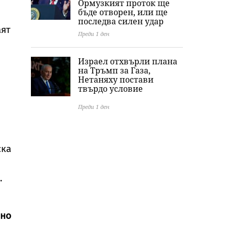
Ормузкият проток ще
бъде отворен, или ще
последва силен удар
аят
Преди 1 ден
Израел отхвърли плана
на Тръмп за Газа,
Нетаняху постави
твърдо условие
Преди 1 ден
ска
.
дно