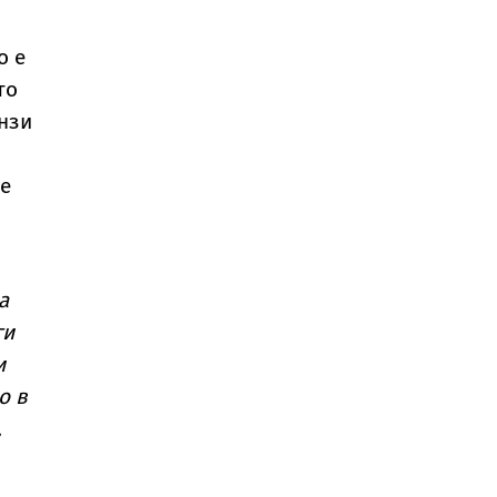
о е
то
ензи
те
а
ги
и
о в
,