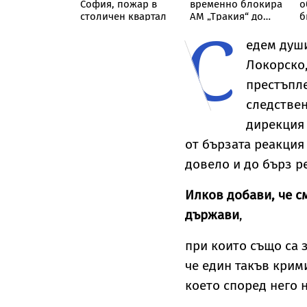
за фабриката
София, пожар в
временно блокира
о
нтанил в
столичен квартал
АМ „Тракия“ до
б
С
, дрогата е за
отбивката за
В
57 млн. евро
Велинград
едем души
Локорско,
престъпл
следствен
дирекция 
от бързата реакция
довело и до бърз ре
Илков добави, че с
държави
,
при които също са 
че един такъв крим
което според него 