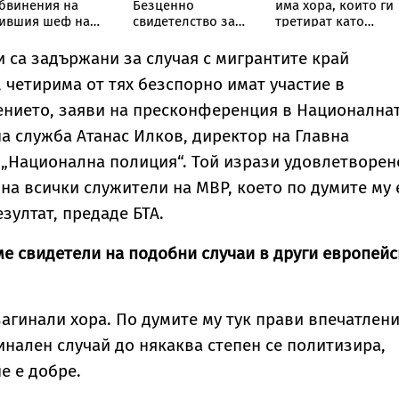
бвинения на
Безценно
има хора, които ги
ившия шеф на
свидетелство за
третират като
иК-Бургас
борбите на
играчки“:
македонските
Треньорът и
 са задържани за случая с мигрантите край
българи
зоопсихолог
 четирима от тях безспорно имат участие в
Александър
Георгиев
ението, заяви на пресконференция в Национална
специално за
а служба Атанас Илков, директор на Главна
Vesti.bg
„Национална полиция“. Той изрази удовлетворен
 на всички служители на МВР, което по думите му 
зултат, предаде БТА.
ме свидетели на подобни случаи в други европейс
загинали хора. По думите му тук прави впечатлени
инален случай до някаква степен се политизира,
не е добре.