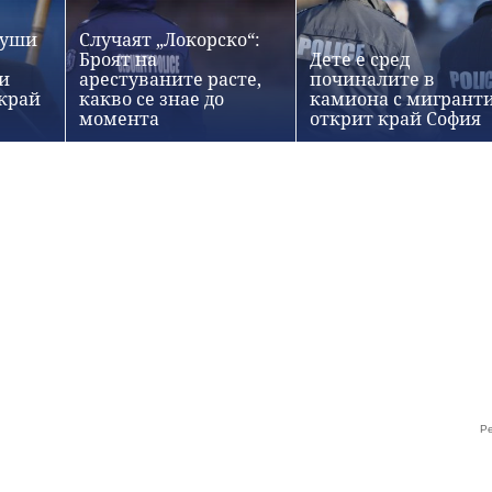
души
Случаят „Локорско“:
Броят на
Дете е сред
и
арестуваните расте,
починалите в
 край
какво се знае до
камиона с мигранти
момента
открит край София