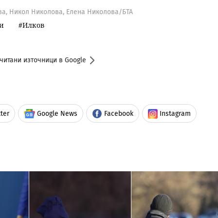
ва, Никол Николова, Елена Николова/БТА
и
Илков
читани източници в Google
ter
Google News
Facebook
Instagram