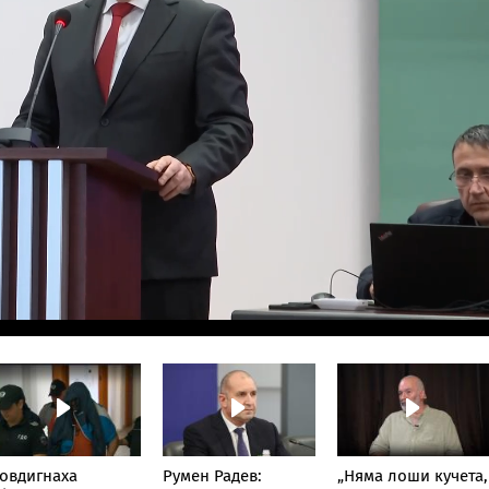
овдигнаха
Румен Радев:
„Няма лоши кучета,