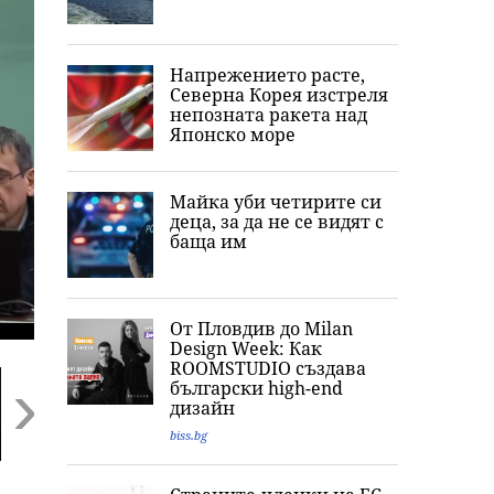
Напрежението расте,
Северна Корея изстреля
непозната ракета над
Японско море
Майка уби четирите си
деца, за да не се видят с
баща им
От Пловдив до Milan
Design Week: Как
ROOMSTUDIO създава
български high-end
дизайн
biss.bg
Next
Ужас, деца се
Внимание, НИМХ с
Обвиниха осем