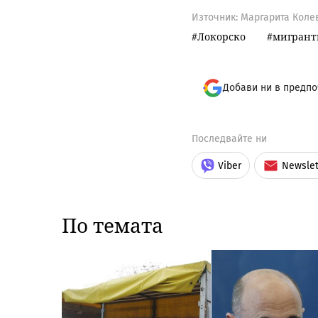
Източник:
Маргарита Коле
Локорско
мигрант
Добави ни в предпо
Последвайте ни
Viber
Newslet
По темата