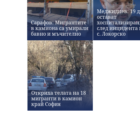
Меджидиев: 19 
остават
Сарафов: Мигрантите
хоспитализиран
в камиона са умирали
след инцидента
бавно и мъчително
с. Локорско
Откриха телата на 18
мигранти в камион
край София