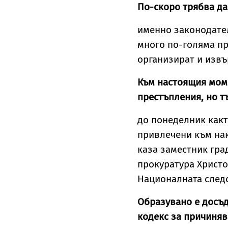
По-скоро трябва да
именно законодател
много по-голяма пр
организират и извъ
Към настоящия мом
престъпления, но т
до понеделник какт
привлечени към нак
каза заместник гра
прокуратура Христо
Националната следс
Образувано е досъд
кодекс за причиняв