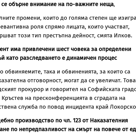
 се обърне внимание на по-важните неща
,
ните промени, които до голяма степен ще изигр
евантивна роля спрямо лицата, които участват,
ршват този тип престъпна дейност, смята Илков.
ент има привлечени шест човека за определени
ъй като разследването е динамичен процес
о обвиняемите, така и обвиненията, за които са
азателна отговорност, могат да се увеличат. Това
дският прокурор и говорител на Софийската град
 Кръстев на пресконференцията в сградата на
твена служба по повод инцидента край Локорско
ебно производство по чл. 123 от Наказателния
ане по непредпазливост на смърт на повече от е