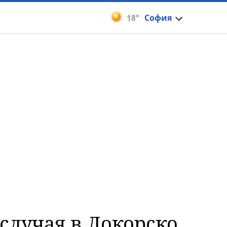
18°
София
случая в Локорско