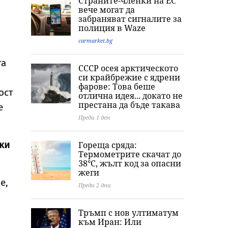
Страните-членки на ЕС
гаврили с
оранжев код за 8
души за фабри
вече могат да
жертвата, момиче
области, жега до 37
за фентанил в
забраняват сигналите за
примамило убития
градуса, но и
София, дрогата
полиция в Waze
в Пловдив
валежи в петък
над 157 млн. е
carmarket.bg
та
СССР осея арктическото
си крайбрежие с ядрени
фарове: Това беше
ост
отлична идея... докато не
престана да бъде такава
е
Преди 1 ден
ки
Гореща сряда:
Термометрите скачат до
38°C, жълт код за опасни
жеги
е,
Преди 2 дни
Тръмп с нов ултиматум
към Иран: Или