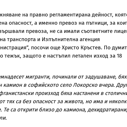
жняване на правно регламентирана дейност, коят
на опасност, а именно превоз на пътници, за кои
звършвали превоза, не са имали съответните лиц
на транспорта и Изпълнителна агенция
истрация“, посочи още Христо Кръстев. По думи
о тежък, защото е настъпил летален изход за 18
мнадесет мигранти, починали от задушаване, бях
н камион в софийското село Локорско вчера. Дру
фганистански произход бяха настанени в столичн
т тях са без опасност за живота, но има и няколк
. Те са открити близо до камиона, дехидратирани
ли.