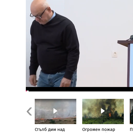
Previous
иха осем
Стълб дим над
Огромен пожар
П