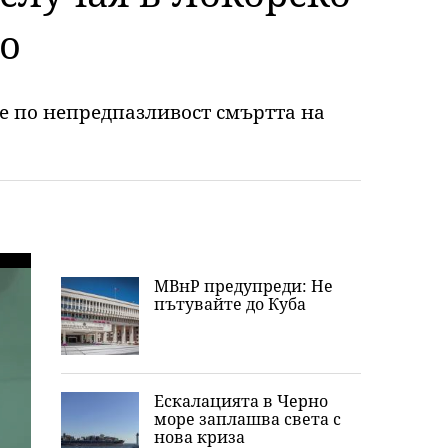
о
е по непредпазливост смъртта на
МВнР предупреди: Не
пътувайте до Куба
Ескалацията в Черно
море заплашва света с
нова криза