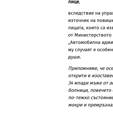
лице
,
вследствие на упра
източник на повише
лицата, които са и
от Министерството 
„Автомобилна админ
му случаят е особен
души.
Припомняме, че осе
открити в изоставе
34 млади мъже от а
болници, повечето о
по-тежко състояние
мокри и премръзна