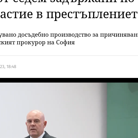
частие в престъплениет
увано досъдебно производство за причиняван
дският прокурор на София
3, 18:48