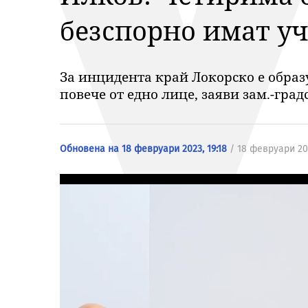
безспорно имат у
За инцидента край Локорско е образ
повече от едно лице, заяви зам.-гра
Обновена на 18 февруари 2023, 19:18
/ 18 февруари 202