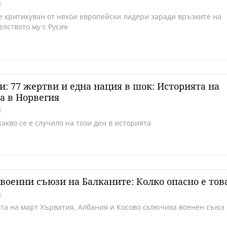
5
е критикуван от някои европейски лидери заради връзките на
елството му с Русия
и: 77 жертви и една нация в шок: Историята на
а в Норвегия
5
акво се е случило на този ден в историята
военни съюзи на Балканите: Колко опасно е тов
5
ата на март Хърватия, Албания и Косово сключиха военен съюз