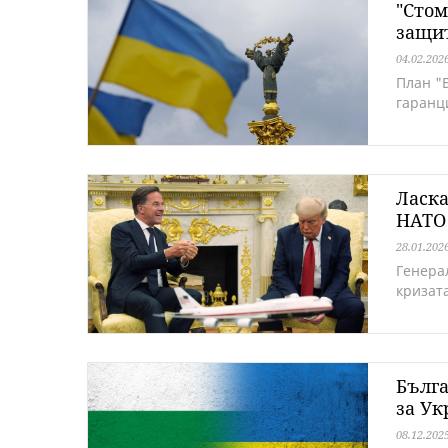
"Стом
защит
04.02.202
План "
гаранц
Ласка
НАТО
28.01.202
Генера
кризат
Бълга
за Ук
08.12.202