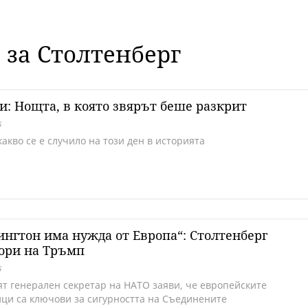
 за Столтенберг
и: Нощта, в която звярът беше разкрит
6
акво се е случило на този ден в историята
нгтон има нужда от Европа“: Столтенберг
ори на Тръмп
6
т генерален секретар на НАТО заяви, че европейските
ци са ключови за сигурността на Съединените