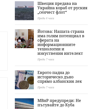
Швеция предава на
Украйна кораб от руския
„сенчест флот“
Преди 6 часа
Йотова: Нашата страна
има голям потенциал в
сферата на
информационните
технологии и
изкуствения интелект
Преди 7 часа
Еврото падна до
историческо дъно
спрямо албанския лек
Преди 7 часа
МВнР предупреди: Не
пътувайте до Куба