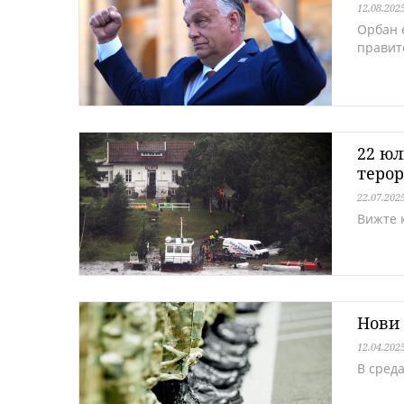
12.08.202
Орбан 
правит
22 юл
терор
22.07.202
Вижте к
Нови 
12.04.202
В сред