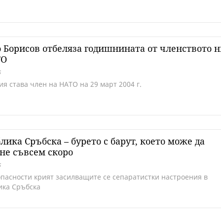
 Борисов отбеляза годишнината от членството н
ТО
5
я става член на НАТО на 29 март 2004 г.
лика Сръбска – бурето с барут, което може да
не съвсем скоро
5
опасности крият засилващите се сепаратистки настроения в
ика Сръбска