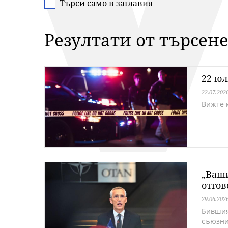
Търси само в заглавия
Резултати от търсене
22 юл
22.07.202
Вижте к
„Ваши
отгов
29.06.202
Бившия
съюзни