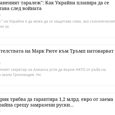
аненият таралеж": Kак Украйна планира да се
ава след войната
6
Б" на Украйна е да може да се защитава сама, ако съюзнически
ии за
телствата на Марк Рюте към Тръмп натоварват
6
лният секретар на Алианса успя да върне НАТО от ръба на
а около Гренландия. Но
рия трябва да гарантира 1,2 млрд. евро от заема
райна срещу замразени руски...
5