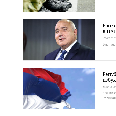
Бойко
в НА
29.03.202
Българи
Репуб
избух
18.03.202
Какви 
Републ