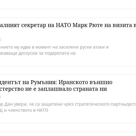
алният секретар на НАТО Марк Рюте на визита 
6
нието му идва в момент на засилени руски атаки и
жаващи дискусии за подкрепата на
идентът на Румъния: Иранското външно
терство не е заплашвало страната ни
6
р Дан увери, че са защитени чрез стратегическото партньорст
Щ и членството в НАТО