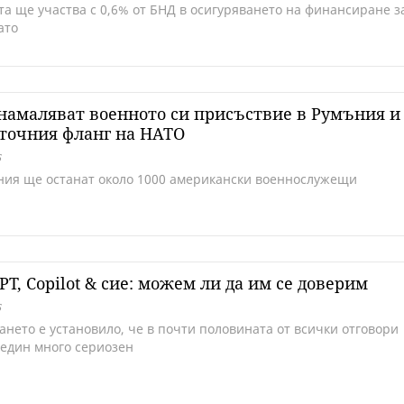
та ще участва с 0,6% от БНД в осигуряването на финансиране з
ато
амаляват военното си присъствие в Румъния и
точния фланг на НАТО
5
ния ще останат около 1000 американски военнослужещи
PT, Copilot & сие: можем ли да им се доверим
5
ането e установило, че в почти половината от всички отговори
 един много сериозен