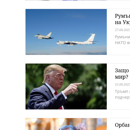
Румън
на У
27.08.202
Румъни
НАТО в
Защо 
мир? 
15.08.202
Тръмп 
подчер
Орбан