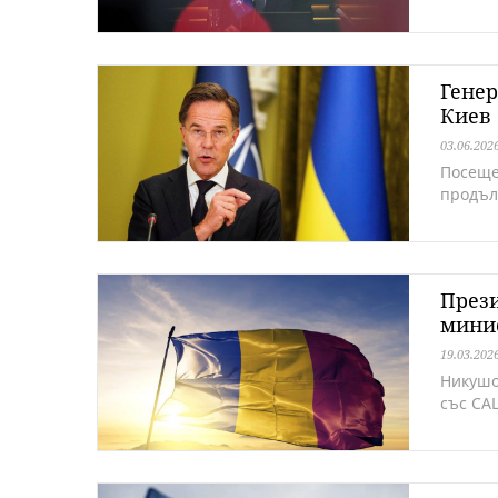
Генер
Киев
03.06.202
Посеще
продъл
През
минис
19.03.202
Никушо
със СА