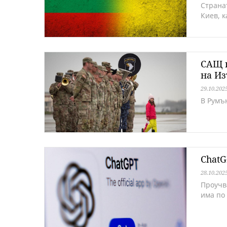
Страна
Киев, к
САЩ н
на Из
29.10.202
В Румъ
ChatG
28.10.202
Проучв
има по