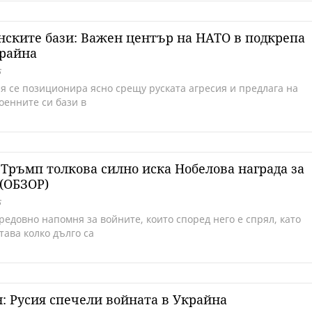
ските бази: Важен център на НАТО в подкрепа
крайна
5
я се позиционира ясно срещу руската агресия и предлага на
оенните си бази в
Тръмп толкова силно иска Нобелова награда за
(ОБЗОР)
5
редовно напомня за войните, които според него е спрял, като
тава колко дълго са
: Русия спечели войната в Украйна