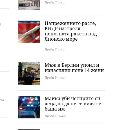
Преди 7 часа
Напрежението расте,
в
КНДР изстреля
непозната ракета над
Японско море
Преди 8 часа
Мъж в Берлин упоил и
изнасилил поне 14 жени
Преди 9 часа
Майка уби четирите си
во
деца, за да не се видят с
баща им
Преди 10 часа