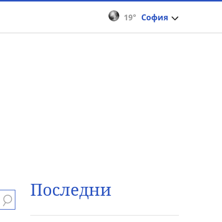
19°
София
Последни