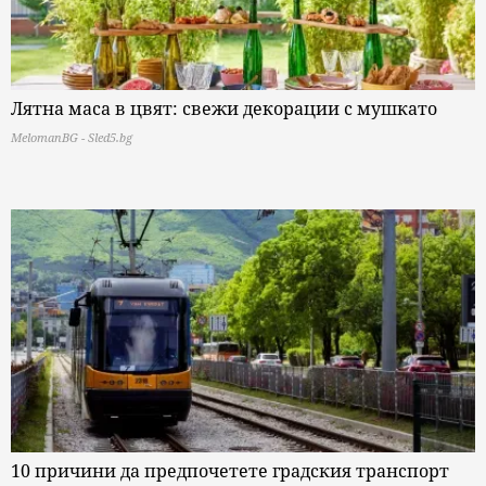
Лятна маса в цвят: свежи декорации с мушкато
MelomanBG - Sled5.bg
10 причини да предпочетете градския транспорт