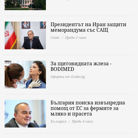
Президентът на Иран защити
меморандума със САЩ
Свят
Преди 2 часа
За щитовидната жлеза -
BODIMED
Оферта от Grabo.bg
България поиска извънредна
помощ от ЕС за фермите за
мляко и прасета
България
Преди 4 часа