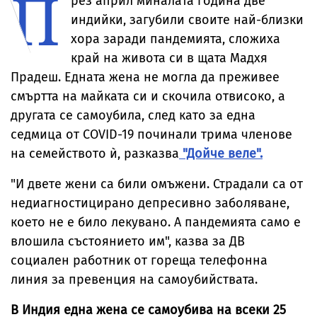
П
рез април миналата година две
индийки, загубили своите най-близки
хора заради пандемията, сложиха
край на живота си в щата Мадхя
Прадеш. Едната жена не могла да преживее
смъртта на майката си и скочила отвисоко, а
другата се самоубила, след като за една
седмица от COVID-19 починали трима членове
на семейството ѝ, разказва
"Дойче веле".
"И двете жени са били омъжени. Страдали са от
недиагностицирано депресивно заболяване,
което не е било лекувано. А пандемията само е
влошила състоянието им", казва за ДВ
социален работник от гореща телефонна
линия за превенция на самоубийствата.
В Индия една жена се самоубива на всеки 25