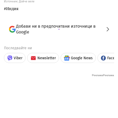
Източник:
Дойче веле
Индия
Добави ни в предпочитани източници в
Google
Последвайте ни
Viber
Newsletter
Google News
Faceb