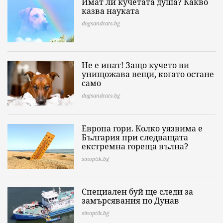
Имат ли кучетата душа? Какво
казва науката
dogsandcats.bg
Не е инат! Защо кучето ви
унищожава вещи, когато остане
само
dogsandcats.bg
Европа гори. Колко уязвима е
България при следващата
екстремна гореща вълна?
sinoptik.bg
Специален буй ще следи за
замърсявания по Дунав
sinoptik.bg