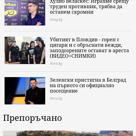
Хулио Веласкес: Играхме срещу
труден противник, трябва да
останем скромни
Gong.bg
Убитият в Пловдив - горен с
цигари и с обръснати вежди,
заподозрените остават в ареста
(ВИДЕО+СНИМКИ)
Nova.bg
Зеленски пристигна в Белград
на първото си официално
посещение
Nova.bg
Препоръчано