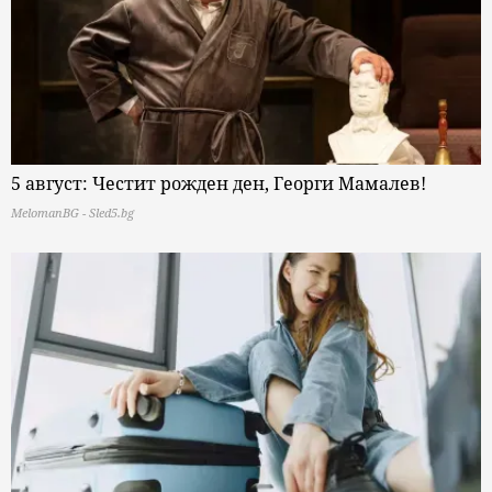
5 август: Честит рожден ден, Георги Мамалев!
MelomanBG - Sled5.bg