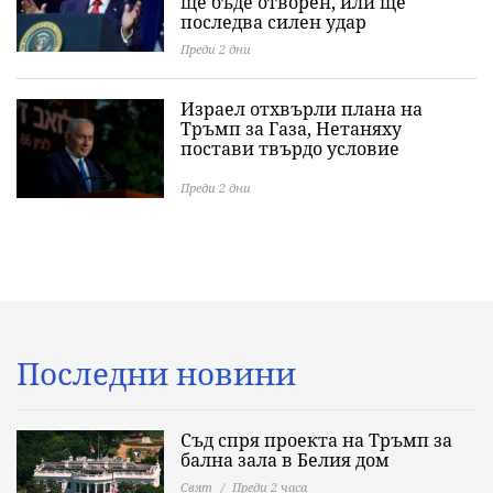
ще бъде отворен, или ще
последва силен удар
Преди 2 дни
Израел отхвърли плана на
Тръмп за Газа, Нетаняху
постави твърдо условие
Преди 2 дни
Последни новини
Съд спря проекта на Тръмп за
бална зала в Белия дом
Свят
Преди 2 часа