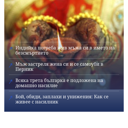
Индийка погреба жив мъжа си в името на
безсмъртието
Мъж застреля жена си и се самоуби в
Перник
Всяка трета българка е подложена на
домашно насилие
Бой, обиди, заплахи и унижения: Как се
живее с насилник