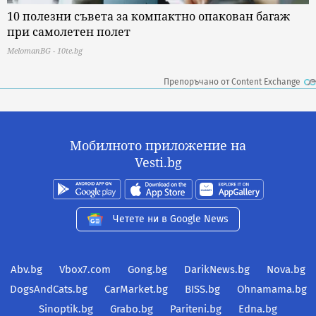
10 полезни съвета за компактно опакован багаж
при самолетен полет
MelomanBG - 10te.bg
Препоръчано от Content Exchange
Мобилното приложение на
Vesti.bg
Четете ни в Google News
Abv.bg
Vbox7.com
Gong.bg
DarikNews.bg
Nova.bg
DogsAndCats.bg
CarMarket.bg
BISS.bg
Ohnamama.bg
Sinoptik.bg
Grabo.bg
Pariteni.bg
Edna.bg