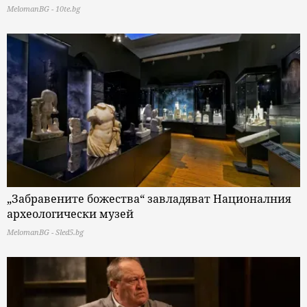
MelomanBG - 10te.bg
„Забравените божества“ завладяват Националния
археологически музей
MelomanBG - Sled5.bg