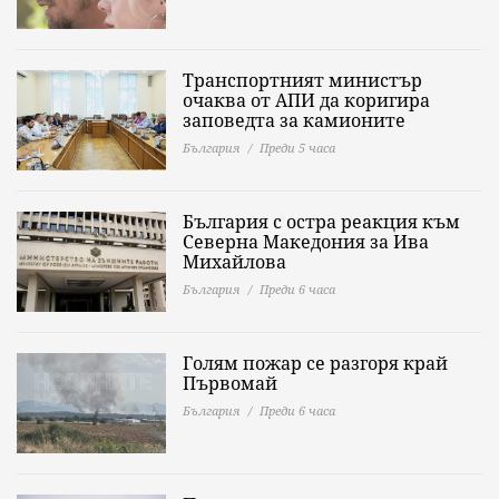
Транспортният министър
очаква от АПИ да коригира
заповедта за камионите
България
Преди 5 часа
България с остра реакция към
Северна Македония за Ива
Михайлова
България
Преди 6 часа
Голям пожар се разгоря край
Първомай
България
Преди 6 часа