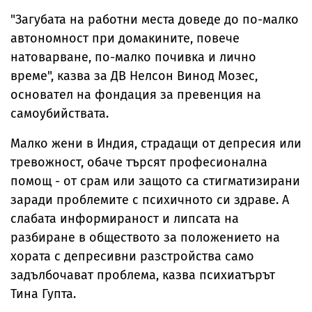
"Загубата на работни места доведе до по-малко
автономност при домакините, повече
натоварване, по-малко почивка и лично
време", казва за ДВ Нелсон Винод Мозес,
основател на фондация за превенция на
самоубийствата.
Малко жени в Индия, страдащи от депресия или
тревожност, обаче търсят професионална
помощ - от срам или защото са стигматизирани
заради проблемите с психичното си здраве. А
слабата информираност и липсата на
разбиране в обществото за положението на
хората с депресивни разстройства само
задълбочават проблема, казва психиатърът
Тина Гупта.