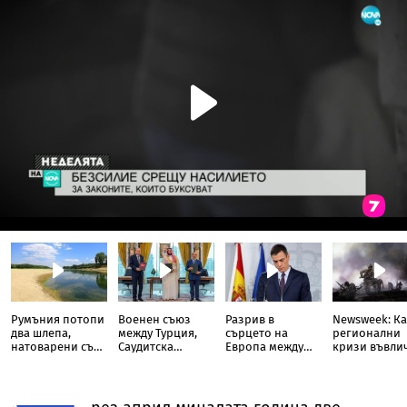
Румъния потопи
Военен съюз
Разрив в
Newsweek: Ка
два шлепа,
между Турция,
сърцето на
регионални
натоварени със
Саудитска
Европа между
кризи въвли
скали, в Дунав
Арабия и
Испания и
света в Трета
Пакистан
Италия
световна во