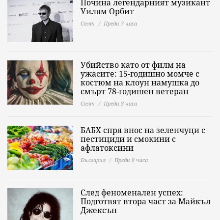
Почина легендарният музикант
Уилям Орбит
Свят
Преди 7 часа
Убийство като от филм на
ужасите: 15-годишно момче с
костюм на клоун намушка до
смърт 78-годишен ветеран
Свят
Преди 8 часа
БАБХ спря внос на зеленчуци с
пестициди и смокини с
афлатоксини
България
Преди 8 часа
След феноменален успех:
Подготвят втора част за Майкъл
Джексън