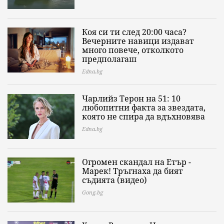
Коя си ти след 20:00 часа?
Вечерните навици издават
много повече, отколкото
предполагаш
Edna.bg
Чарлийз Терон на 51: 10
любопитни факта за звездата,
която не спира да вдъхновява
Edna.bg
Огромен скандал на Етър -
Марек! Тръгнаха да бият
съдията (видео)
Gong.bg