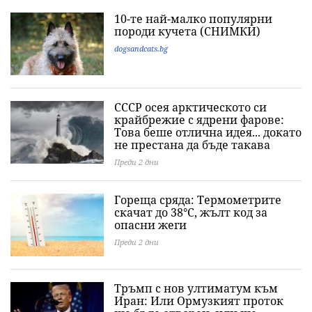
10-те най-малко популярни
породи кучета (СНИМКИ)
dogsandcats.bg
СССР осея арктическото си
крайбрежие с ядрени фарове:
Това беше отлична идея... докато
не престана да бъде такава
Преди 2 дни
Гореща сряда: Термометрите
скачат до 38°C, жълт код за
опасни жеги
Преди 2 дни
Тръмп с нов ултиматум към
Иран: Или Ормузкият проток