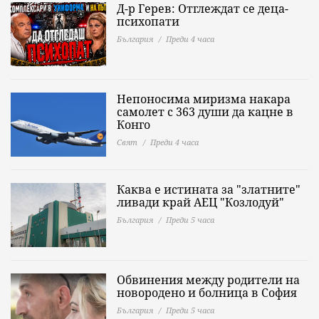
Д-р Герев: Отглеждат се деца-
психопати
България
Преди 4 часа
Непоносима миризма накара
самолет с 363 души да кацне в
Конго
Свят
Преди 4 часа
Каква е истината за "златните"
ливади край АЕЦ "Козлодуй"
България
Преди 5 часа
Обвинения между родители на
новородено и болница в София
България
Преди 5 часа