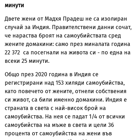
минути
Двете жени от Мадхя Прадеш не са изолиран
случай за Индия. Правителствени данни сочат,
че нараства броят на самоубийствата сред
жените домакини: само през миналата година
22 372 са посегнали на живота си - по една на
всеки 25 минути.
Общо през 2020 година в Индия се
регистрирани над 153 хиляди самоубийства,
като повечето от жените, отнели собствения
си живот, са били именно домакини. Индия е
страната в света с най-висок брой на
самоубийства. На нея се падат 1/4 от всички
самоубийства на мъже в света и цели 36
процента от самоубийства на жени във