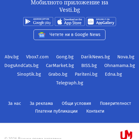
Мобилното приложение на
Vesti.bg
Четете ни в Google News
Abv.bg
Vbox7.com
Gong.bg
DarikNews.bg
Nova.bg
DogsAndCats.bg
CarMarket.bg
BISS.bg
Ohnamama.bg
Sinoptik.bg
Grabo.bg
Pariteni.bg
Edna.bg
Telegraph.bg
За нас
За реклама
Общи условия
Поверителност
Платени публикации
Контакти
© 2026 Всички права запазени.