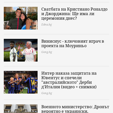
Сватбата на Кристиано Роналдо
и Джорджина: Ще има ли
церемония днес?
Edna.bg
Винисиус - ключовият играч в
проекта на Моуриньо
Gong.bg
Интер наказа защитата на
Ювентус и спечели
"австралийското" Дерби
д'Италия (видео + снимки)
Gong.bg
Военното министерство: Дронът
вероятно е украински,