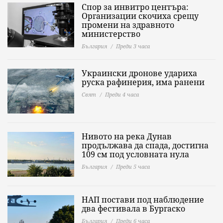
Спор за инвитро центъра:
Организации скочиха срещу
промени на здравното
министерство
България
Преди 3 часа
Украински дронове удариха
руска рафинерия, има ранени
Свят
Преди 4 часа
Нивото на река Дунав
продължава да спада, достигна
109 см под условната нула
България
Преди 5 часа
НАП постави под наблюдение
два фестивала в Бургаско
България
Преди 6 часа