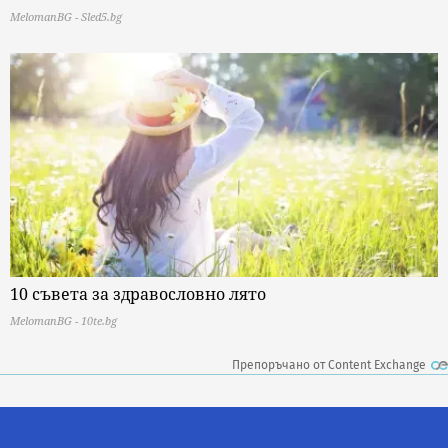
MelomanBG - Sled5.bg
10 съвета за здравословно лято
MelomanBG - 10te.bg
Препоръчано от Content Exchange