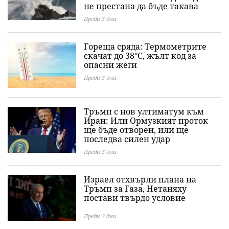
не престана да бъде такава
Преди 3 дни
Гореща сряда: Термометрите
скачат до 38°C, жълт код за
опасни жеги
Преди 3 дни
Тръмп с нов ултиматум към
Иран: Или Ормузкият проток
ще бъде отворен, или ще
последва силен удар
Преди 3 дни
Израел отхвърли плана на
Тръмп за Газа, Нетаняху
постави твърдо условие
Преди 3 дни