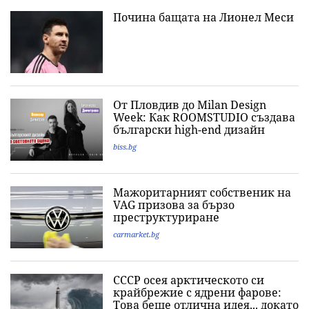
Почина бащата на Лионел Меси
От Пловдив до Milan Design
Week: Как ROOMSTUDIO създава
български high-end дизайн
biss.bg
Мажоритарният собственик на
VAG призова за бързо
преструктуриране
carmarket.bg
СССР осея арктическото си
крайбрежие с ядрени фарове:
Това беше отлична идея... докато