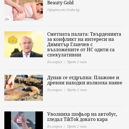
Beauty Gold
Оферта от Grabo.bg
Сметната палата: Твърденията
за конфликт на интереси на
Димитър Главчев с
възложените от НС одити са
спекулативни
България
Преди 2 часа
Дунав се отдръпна: Плажове и
древни находки излязоха наяве
България
Преди 2 часа
Уволниха шофьор на автобус,
гледал TikTok докато кара
България
Преди 2 часа