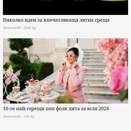
Няколко идеи за впечатляваща лятна среща
MelomanBG - Sled5.bg
10-те най-горещи поп фолк хита за юли 2026
MelomanBG - 10te.bg