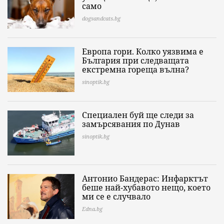
само
dogsandcats.bg
Европа гори. Колко уязвима е
България при следващата
екстремна гореща вълна?
sinoptik.bg
Специален буй ще следи за
замърсявания по Дунав
sinoptik.bg
Антонио Бандерас: Инфарктът
беше най-хубавото нещо, което
ми се е случвало
Edna.bg