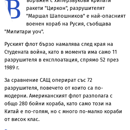
В
ъоръжен с хиперзвукови крилати
ракети "Циркон", разрушителят
"Маршал Шапошников" е най-опасният
военен кораб на Русия, съобщава
"Милитари уоч".
Руският флот бързо намалява след края на
Студената война, като в момента има само 11
разрушителя в експлоатация, спрямо 52 през
1989 г.
За сравнение САЩ оперират със 72
разрушителя, повечето от които са по-
модерни. Американският флот разполага с
общо 280 бойни кораба, като само този на
Китай е по-голям, но с много по-малко кораби
от висок клас.