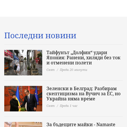
Последни новини
Тайфунът „Долфин“ удари
Япония: Ранени, хиляди без ток
и отменени полети
Свят
Преди 20 минути
Зеленски в Белград: Разбирам
скептицизма на Вучич за ЕС, но
Украйна няма време
Свят
Преди 1 час
За бъдещите майки - Namaste