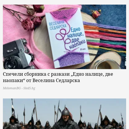
Спечели сборника с разкази „Едно налице, две
наопаки“ от Веселина Седларска
MelomanBG - Sled5.bg