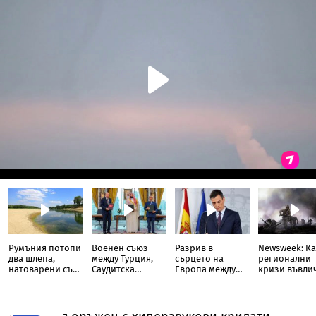
Румъния потопи
Военен съюз
Разрив в
Newsweek: Ка
два шлепа,
между Турция,
сърцето на
регионални
натоварени със
Саудитска
Европа между
кризи въвли
скали, в Дунав
Арабия и
Испания и
света в Трета
Пакистан
Италия
световна во