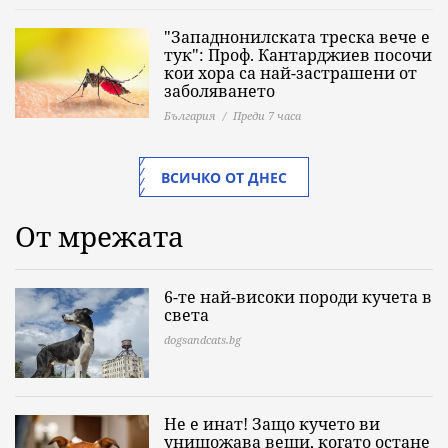
"Западнонилската треска вече е
тук": Проф. Кантарджиев посочи
кои хора са най-застрашени от
заболяването
България
Преди 7 часа
ВСИЧКО ОТ ДНЕС
От мрежата
6-те най-високи породи кучета в
света
dogsandcats.bg
Не е инат! Защо кучето ви
унищожава вещи, когато остане