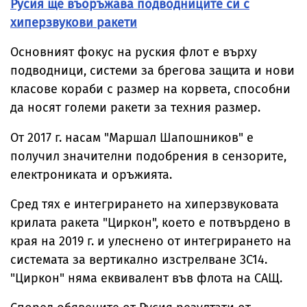
Русия ще въоръжава подводниците си с
хиперзвукови ракети
Основният фокус на руския флот е върху
подводници, системи за брегова защита и нови
класове кораби с размер на корвета, способни
да носят големи ракети за техния размер.
От 2017 г. насам "Маршал Шапошников" е
получил значителни подобрения в сензорите,
електрониката и оръжията.
Сред тях е интегрирането на хиперзвуковата
крилата ракета "
Циркон
", което е потвърдено в
края на 2019 г. и улеснено от интегрирането на
системата за вертикално изстрелване 3С14.
"
Циркон
" няма еквивалент във флота на САЩ.