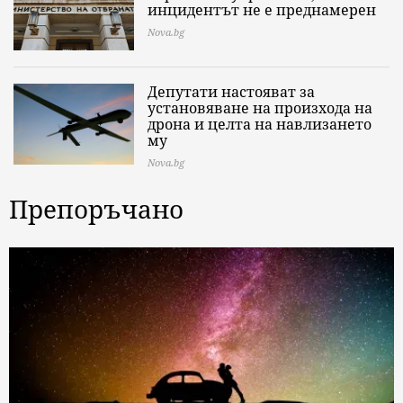
инцидентът не е преднамерен
Nova.bg
Депутати настояват за
установяване на произхода на
дрона и целта на навлизането
му
Nova.bg
Препоръчано