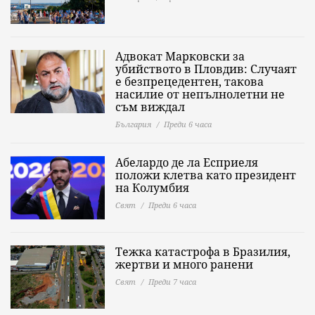
Адвокат Марковски за
убийството в Пловдив: Случаят
е безпрецедентен, такова
насилие от непълнолетни не
съм виждал
България
Преди 6 часа
Абелардо де ла Есприеля
положи клетва като президент
на Колумбия
Свят
Преди 6 часа
Тежка катастрофа в Бразилия,
жертви и много ранени
Свят
Преди 7 часа