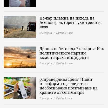
Пожар пламна на изхода на
Асеновград, горят сухи треви и
лозя
България
Преди 2 часа
Дрон в небето над България: Как
политическите партии
коментираха инцидента
България
Преди 3 часа
„Справедлива цена“: Нови
платформи ще следят за
необосновано поскъпване на
храните от септември
България
Преди 3 часа