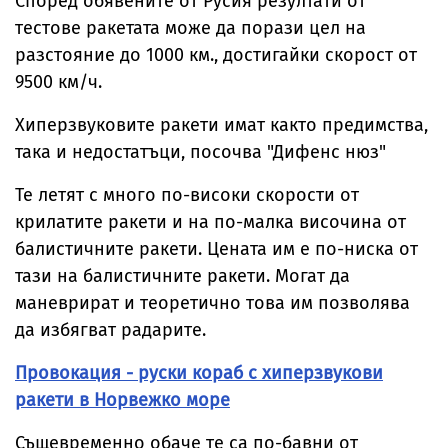
Според обявените от Русия резултати от
тестове ракетата може да порази цел на
разстояние до 1000 км., достигайки скорост от
9500 км/ч.
Хиперзвуковите ракети имат както предимства,
така и недостатъци, посочва "Дифенс нюз"
Те летят с много по-високи скорости от
крилатите ракети и на по-малка височина от
балистичните ракети. Цената им е по-ниска от
тази на балистичните ракети. Могат да
маневрират и теоретично това им позволява
да избягват радарите.
Провокация - руски кораб с хиперзвукови
ракети в Норвежко море
Същевременно обаче те са по-бавни от