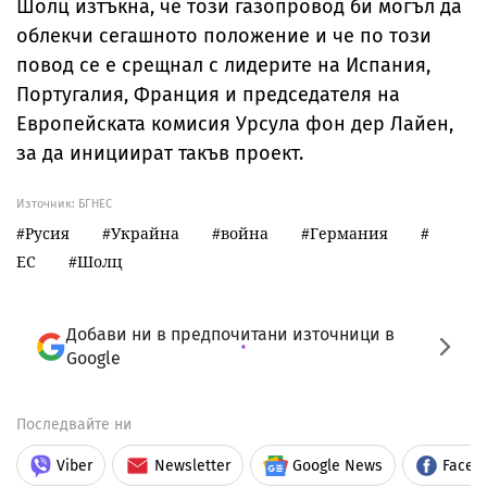
Шолц изтъкна, че този газопровод би могъл да
облекчи сегашното положение и че по този
повод се е срещнал с лидерите на Испания,
Португалия, Франция и председателя на
Европейската комисия Урсула фон дер Лайен,
за да инициират такъв проект.
Източник:
БГНЕС
Русия
Украйна
война
Германия
ЕС
Шолц
Добави ни в предпочитани източници в
Google
Последвайте ни
Viber
Newsletter
Google News
Faceb