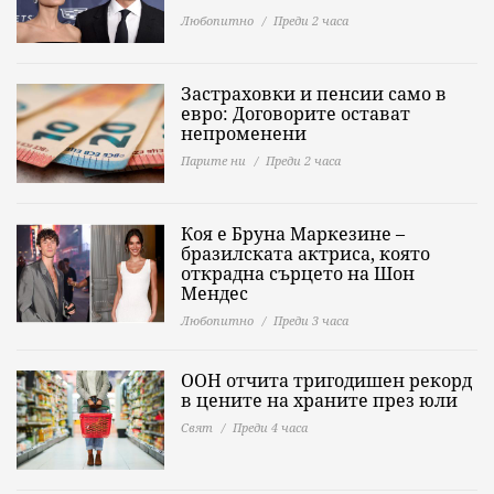
Любопитно
Преди 2 часа
Застраховки и пенсии само в
евро: Договорите остават
непроменени
Парите ни
Преди 2 часа
Коя е Бруна Маркезине –
бразилската актриса, която
открадна сърцето на Шон
Мендес
Любопитно
Преди 3 часа
ООН отчита тригодишен рекорд
в цените на храните през юли
Свят
Преди 4 часа