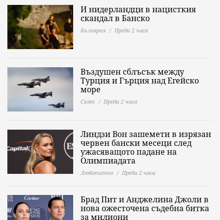
И нидерландци в нацисткия
скандал в Банско
България
Преди 2 часа
Въздушен сблъсък между
Турция и Гърция над Егейско
море
Свят
Преди 2 часа
Линдзи Вон зашемети в изрязан
червен бански месеци след
ужасяващото падане на
Олимпиадата
Любопитно
Преди 2 часа
Брад Пит и Анджелина Джоли в
нова ожесточена съдебна битка
за милиони