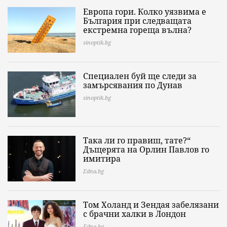
Европа гори. Колко уязвима е
България при следващата
екстремна гореща вълна?
sinoptik.bg
Специален буй ще следи за
замърсявания по Дунав
sinoptik.bg
Така ли го правиш, тате?“
Дъщерята на Орлин Павлов го
имитира
Edna.bg
Том Холанд и Зендая забелязани
с брачни халки в Лондон
Edna.bg