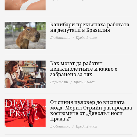
Капибари прекъснаха работата
на депутати в Бразилия
Любопитно
Преди 2 часа
Как могат да работят
непълнолетните и какво е
забранено за тях
Парите ни
Преди 2 часа
От синия пуловер до висшата
мода: Мерил Стрийп разпродава
костюмите от „Дяволът носи
Прада 2“
Любопитно
Преди 2 часа