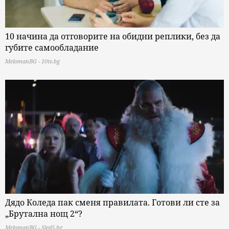
10 начина да отговорите на обидни реплики, без да
губите самообладание
MelomanBG - 10te.bg
Дядо Коледа пак сменя правилата. Готови ли сте за
„Брутална нощ 2“?
MelomanBG - Sled5.bg