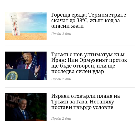
Гореща сряда: Термометрите
скачат до 38°C, жълт код за
опасни жеги
Преди 2 дни
Тръмп с нов ултиматум към
Иран: Или Ормузкият проток
ще бъде отворен, или ще
последва силен удар
Преди 2 дни
Израел отхвърли плана на
Тръмп за Газа, Нетаняху
постави твърдо условие
Преди 2 дни