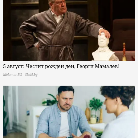
5 август: Честит рожден ден, Георги Мамалев!
MelomanBG - Sled5.bg