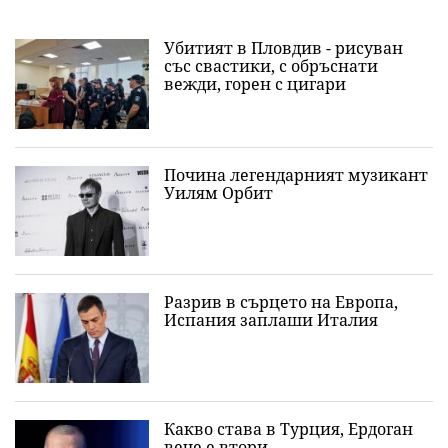
Убитият в Пловдив - рисуван
със свастики, с обръснати
вежди, горен с цигари
Почина легендарният музикант
Уилям Орбит
Разрив в сърцето на Европа,
Испания заплаши Италия
Какво става в Турция, Ердоган
вече е втори