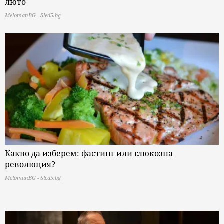
люто
MelomanBG - Sled5.bg
Какво да изберем: фастинг или глюкозна
революция?
MelomanBG - Sled5.bg