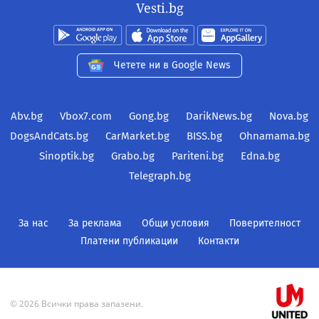
Vesti.bg
Четете ни в Google News
Abv.bg
Vbox7.com
Gong.bg
DarikNews.bg
Nova.bg
DogsAndCats.bg
CarMarket.bg
BISS.bg
Ohnamama.bg
Sinoptik.bg
Grabo.bg
Pariteni.bg
Edna.bg
Telegraph.bg
За нас
За реклама
Общи условия
Поверителност
Платени публикации
Контакти
© 2026 Всички права запазени.