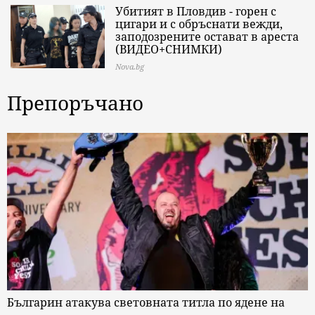
Убитият в Пловдив - горен с
цигари и с обръснати вежди,
заподозрените остават в ареста
(ВИДЕО+СНИМКИ)
Nova.bg
Препоръчано
Българин атакува световната титла по ядене на