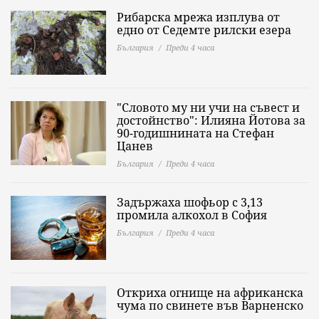
Рибарска мрежа изплува от
едно от Седемте рилски езера
България
Преди 4 часа
"Словото му ни учи на съвест и
достойнство": Илияна Йотова за
90-годишнината на Стефан
Цанев
България
Преди 4 часа
Задържаха шофьор с 3,13
промила алкохол в София
България
Преди 4 часа
Откриха огнище на африканска
чума по свинете във Варненско