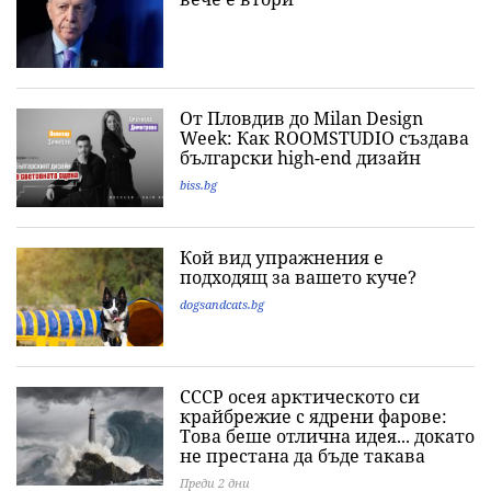
От Пловдив до Milan Design
Week: Как ROOMSTUDIO създава
български high-end дизайн
biss.bg
Кой вид упражнения е
подходящ за вашето куче?
dogsandcats.bg
СССР осея арктическото си
крайбрежие с ядрени фарове:
Това беше отлична идея... докато
не престана да бъде такава
Преди 2 дни