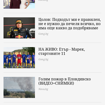
Цолов: Подходът ми е правилен,
не е нужно да печеля всичко, но
има още какво да подобряваме
Gong.bg
НА ЖИВО: Етър - Марек,
стартовите 11
Gong.bg
Голям пожар в Пловдивско
(ВИДЕО+СНИМКИ)
Nova.bg