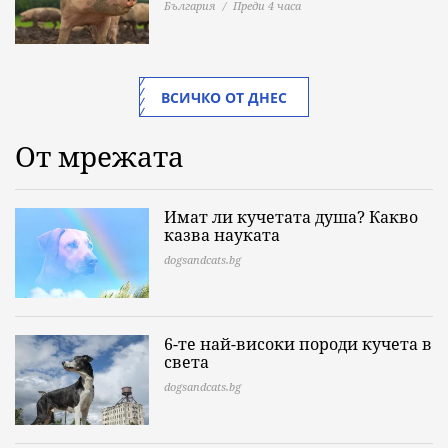
България
Преди 4 часа
ВСИЧКО ОТ ДНЕС
От мрежата
Имат ли кучетата душа? Какво
казва науката
dogsandcats.bg
6-те най-високи породи кучета в
света
dogsandcats.bg