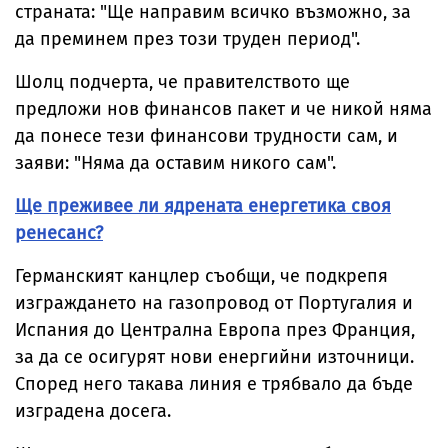
страната: "Ще направим всичко възможно, за
да преминем през този труден период".
Шолц подчерта, че правителството ще
предложи нов финансов пакет и че никой няма
да понесе тези финансови трудности сам, и
заяви: "Няма да оставим никого сам".
Ще преживее ли ядрената енергетика своя
ренесанс?
Германският канцлер съобщи, че подкрепя
изграждането на газопровод от Португалия и
Испания до Централна Европа през Франция,
за да се осигурят нови енергийни източници.
Според него такава линия е трябвало да бъде
изградена досега.