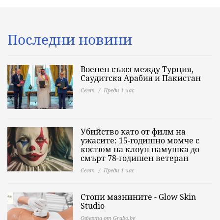
Последни новини
Военен съюз между Турция,
Саудитска Арабия и Пакистан
Свят
Преди 1 час
Убийство като от филм на
ужасите: 15-годишно момче с
костюм на клоун намушка до
смърт 78-годишен ветеран
Свят
Преди 1 час
Стопи мазнините - Glow Skin
Studio
Оферта от Grabo.bg