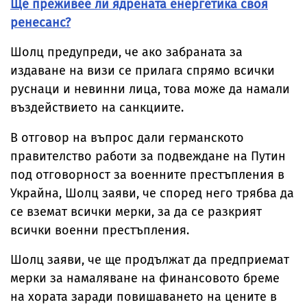
Ще преживее ли ядрената енергетика своя
ренесанс?
Шолц предупреди, че ако забраната за
издаване на визи се прилага спрямо всички
руснаци и невинни лица, това може да намали
въздействието на санкциите.
В отговор на въпрос дали германското
правителство работи за подвеждане на Путин
под отговорност за военните престъпления в
Украйна, Шолц заяви, че според него трябва да
се вземат всички мерки, за да се разкрият
всички военни престъпления.
Шолц заяви, че ще продължат да предприемат
мерки за намаляване на финансовото бреме
на хората заради повишаването на цените в