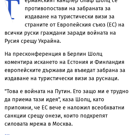
Г
ерманският канцлер Олаф Шолц се
противопостави на забраната за
издаване на туристически визи за
страните от Европейския съюз (ЕС) на
всички руски граждани заради войната на
Русия срещу Украйна.
На пресконференция в Берлин Шолц
коментира искането на Естония и Финландия
европейските държави да въведат забрана за
издаване на туристически визи за руснаци.
"Това е войната на Путин. Ето защо ми е трудно
да приема тази идея", каза Шолц, като
припомни, че ЕС вече е наложил всеобхватни
санкции срещу онези, които подкрепят
силовата мрежа в Москва.