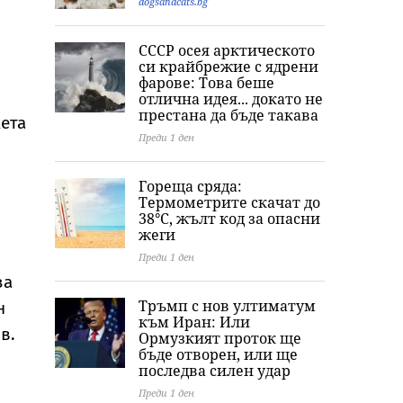
тревожни записки
dogsandcats.bg
СССР осея арктическото
си крайбрежие с ядрени
фарове: Това беше
отлична идея... докато не
престана да бъде такава
ета
Преди 1 ден
Гореща сряда:
Термометрите скачат до
38°C, жълт код за опасни
жеги
Преди 1 ден
за
Тръмп с нов ултиматум
н
към Иран: Или
в.
Ормузкият проток ще
бъде отворен, или ще
последва силен удар
Преди 1 ден