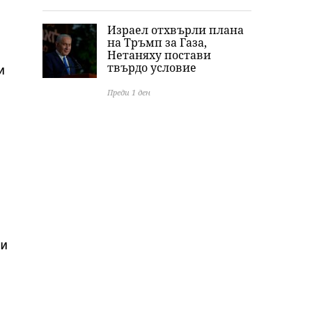
Израел отхвърли плана
на Тръмп за Газа,
Нетаняху постави
твърдо условие
и
Преди 1 ден
ни