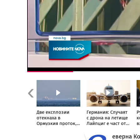
Previous
eek: Путин
Две експлозии
Германия: Случаят
Р
руската
отекнаха в
с дрона на летище
к
ия под
Ормузкия проток,
Лайпциг е част от
в
одството на
танкер подаде
"сценарий за
н
п
сигнал за инцидент
хибридна атака"
еверна Ко