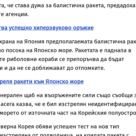
самолет
Какво означава
а, че става дума за балистична ракета, предадоха
това за
повърхността
е агенции.
ства успешно хиперзвуково оръжие
храна на Япония предполагаемата балистична рак
по посока на Японско море. Ракетата е паднала в
те риболовни кораби се препоръчва да бъдат
 и да не се доближават до отломките.
реля ракети към Японско море
нерален щаб на въоръжените сили също съобщи 
засега казва, че е бил изстрелян неидентифицира
 морето от източната част на Корейския полуостро
верна Корея обяви успешен тест на нов тип
 изстреляна от подводница, на крилата ракета с