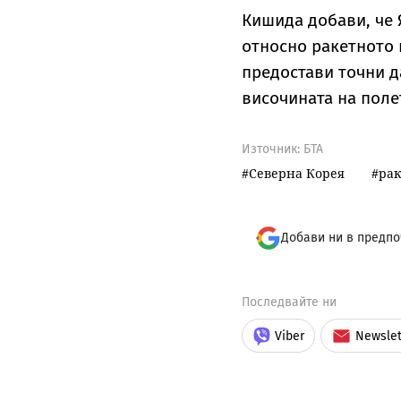
Кишида добави, че
относно ракетното 
предостави точни д
височината на поле
Източник:
БТА
Северна Корея
ра
Добави ни в предпо
Последвайте ни
Viber
Newslet