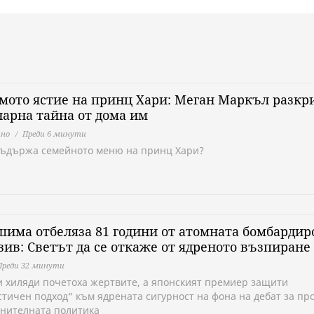
ото ястие на принц Хари: Меган Маркъл разкр
арна тайна от дома им
но
Преди 6 минути
съдържа семейното меню на принц Хари?
има отбеляза 81 години от атомната бомбардир
зив: Светът да се откаже от ядреното възпиране
Преди 32 минути
и хиляди почетоха жертвите, а японският премиер защити
стичен подход“ към ядрената сигурност на фона на дебат за п
анителната политика