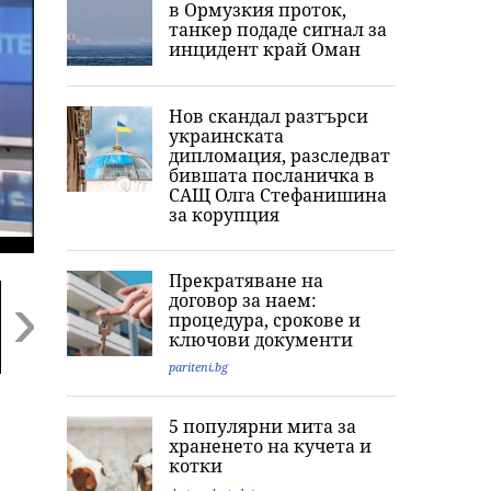
в Ормузкия проток,
танкер подаде сигнал за
инцидент край Оман
Нов скандал разтърси
украинската
дипломация, разследват
бившата посланичка в
САЩ Олга Стефанишина
за корупция
Прекратяване на
договор за наем:
процедура, срокове и
ключови документи
pariteni.bg
Next
Спряха полетите от
Въоръжен мъж се
Newsweek: Пут
и до летището на
промъкна в голф
губи руската
5 популярни мита за
Лайпциг заради
игрището на
империя под
храненето на кучета и
дрон близо до
Тръмп: Откриха
ръководството
котки
украински самолет
оръжия и
Тръмп