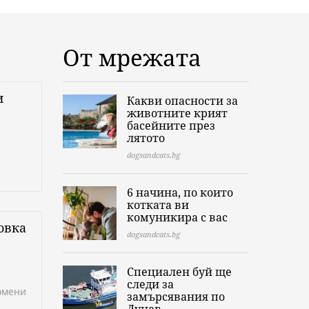
От мрежата
и
Какви опасности за
животните крият
басейните през
лятото
dogsandcats.bg
6 начина, по които
котката ви
комуникира с вас
овка
dogsandcats.bg
Специален буй ще
следи за
ромени
замърсявания по