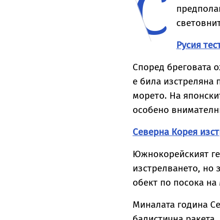
С
край Оман
предполаг
световнит
Русия те
Според бреговата о
е била изстреляна 
морето. На японски
особено внимателни
Северна Корея изст
Южнокорейският ге
изстрелването, но 
обект по посока на
Миналата година Се
балистична ракета,