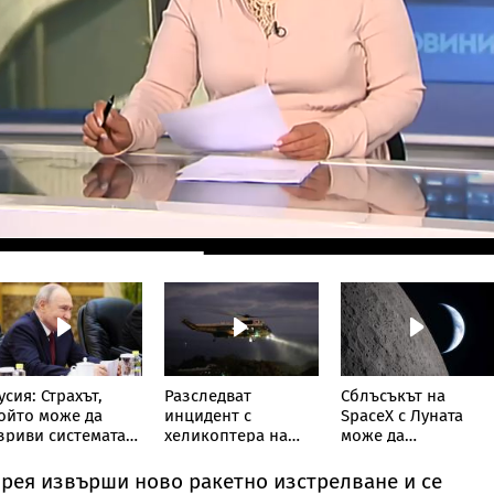
усия: Страхът,
Разследват
Сблъсъкът на
ойто може да
инцидент с
SpaceX с Луната
зриви системата
хеликоптера на
може да
а Путин
Тръмп и
предизвика
пътнически
лунотресение:
рея извърши ново ракетно изстрелване и се