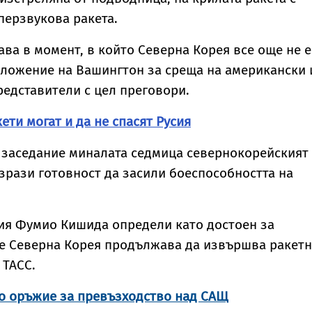
иперзвукова ракета.
ава в момент, в който Северна Корея все още не е
дложение на Вашингтон за среща на американски 
едставители с цел преговори.
ети могат и да не спасят Русия
 заседание миналата седмица севернокорейският
зрази готовност да засили боеспособността на
ия Фумио Кишида определи като достоен за
че Северна Корея продължава да извършва ракет
 ТАСС.
то оръжие за превъзходство над САЩ