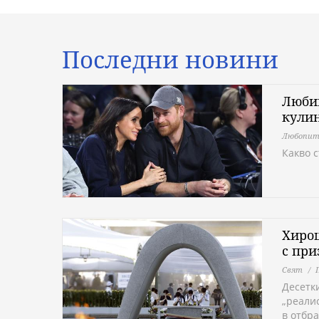
Последни новини
Любим
кулин
Любопит
Какво 
Хирош
с при
Свят
Десетк
„реали
в отбр