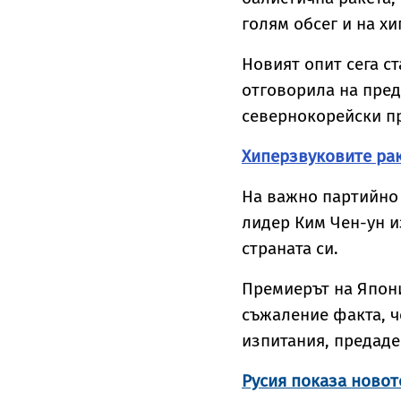
голям обсег и на х
Новият опит сега ст
отговорила на пре
севернокорейски пр
Хиперзвуковите рак
На важно партийно
лидер Ким Чен-ун и
страната си.
Премиерът на Япон
съжаление факта, 
изпитания, предаде
Русия показа ново