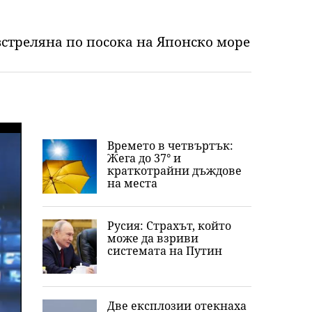
зстреляна по посока на Японско море
Времето в четвъртък:
Жега до 37° и
краткотрайни дъждове
на места
Русия: Страхът, който
може да взриви
системата на Путин
Две експлозии отекнаха