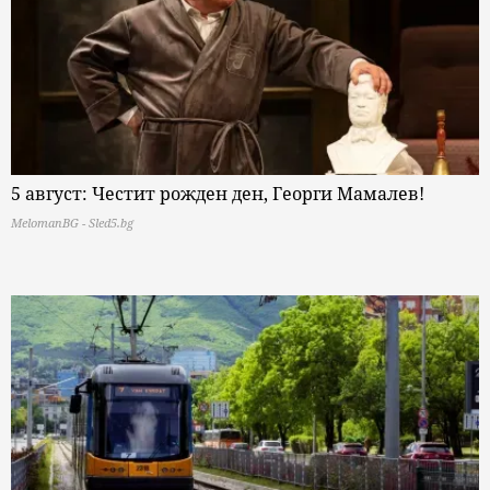
5 август: Честит рожден ден, Георги Мамалев!
MelomanBG - Sled5.bg