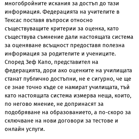
многобройните искания за достъп до тази
информация. Федерацията на учителите в
Тексас поставя въпроси относно
съществуващите критерии за оценка, като
съществува съмнение дали настоящата система
за оценяване всъщност предоставя полезна
информация за родителите и учениците.
Според Зеф Капо, представител на
федерацията, дори ако оценките на училищата
станат публично достъпни, не е сигурно, че ще
се знае точно къде се намират училищата, тъй
като настоящата система измерва неща, които,
по негово мнение, не допринасят за
подобряване на образованието, а по-скоро за
сключване на нови договори за тестове и
онлайн услуги.