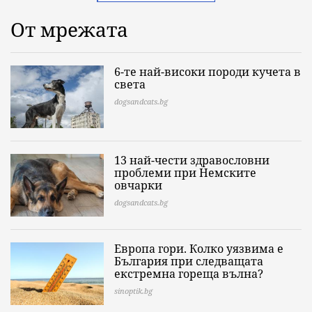
От мрежата
6-те най-високи породи кучета в
света
dogsandcats.bg
13 най-чести здравословни
проблеми при Немските
овчарки
dogsandcats.bg
Европа гори. Колко уязвима е
България при следващата
екстремна гореща вълна?
sinoptik.bg