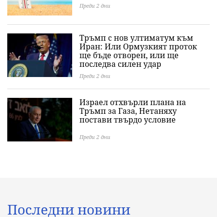
Преди 2 дни
Тръмп с нов ултиматум към
Иран: Или Ормузкият проток
ще бъде отворен, или ще
последва силен удар
Преди 2 дни
Израел отхвърли плана на
Тръмп за Газа, Нетаняху
постави твърдо условие
Преди 2 дни
Последни новини