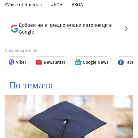
Voice of America
VOA
BOA
Добави ни в предпочитани източници в
Google
Последвайте ни
Viber
Newsletter
Google News
Faceb
По темата