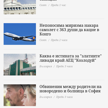
Свят
Преди 1 час
Непоносима миризма накара
самолет с 363 души да кацне в
Конго
Свят
Преди 2 часа
Каква е истината за "златните"
ливади край АЕЦ "Козлодуй"
България
Преди 3 часа
Обвинения между родители на
новородено и болница в София
България
Преди 3 часа