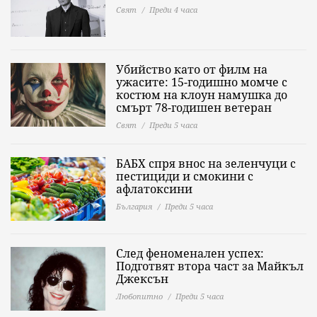
Свят
Преди 4 часа
Убийство като от филм на
ужасите: 15-годишно момче с
костюм на клоун намушка до
смърт 78-годишен ветеран
Свят
Преди 5 часа
БАБХ спря внос на зеленчуци с
пестициди и смокини с
афлатоксини
България
Преди 5 часа
След феноменален успех:
Подготвят втора част за Майкъл
Джексън
Любопитно
Преди 5 часа