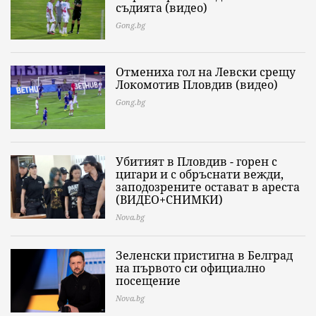
съдията (видео)
Gong.bg
Отмениха гол на Левски срещу
Локомотив Пловдив (видео)
Gong.bg
Убитият в Пловдив - горен с
цигари и с обръснати вежди,
заподозрените остават в ареста
(ВИДЕО+СНИМКИ)
Nova.bg
Зеленски пристигна в Белград
на първото си официално
посещение
Nova.bg