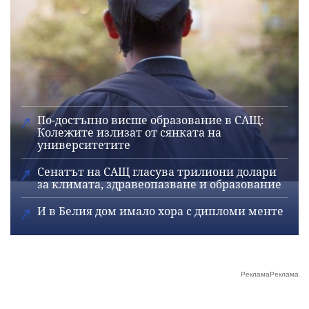
По-достъпно висше образование в САЩ:
Колежите излизат от сянката на
университетите
Сенатът на САЩ гласува трилиони долари
за климата, здравеопазване и образование
И в Белия дом имало хора с дипломи менте