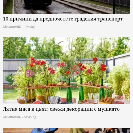
10 причини да предпочетете градския транспорт
MelomanBG - 10te.bg
Лятна маса в цвят: свежи декорации с мушкато
MelomanBG - Sled5.bg