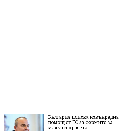
България поиска извънредна
помощ от ЕС за фермите за
мляко и прасета