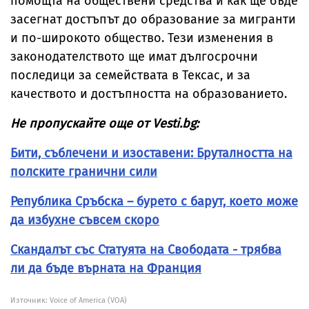
помощта на обществени средства и как ще бъде
засегнат достъпът до образование за мигранти
и по-широкото общество. Тези изменения в
законодателството ще имат дългосрочни
последици за семействата в Тексас, и за
качеството и достъпността на образованието.
Не пропускайте още от Vesti.bg:
Бити, съблечени и изоставени: Бруталността на
полските гранични сили
Република Сръбска – бурето с барут, което може
да избухне съвсем скоро
Скандалът със Статуята на Свободата - трябва
ли да бъде върната на Франция
Източник:
Voice of America (VOA)