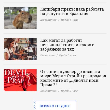
Капибари прекъснаха работата
на депутати в Бразилия
Любопитно
Преди 6 часа
Как могат да работят
непълнолетните и какво е
забранено за тях
Парите ни
Преди 6 часа
От синия пуловер до висшата
мода: Мерил Стрийп разпродава
костюмите от „Дяволът носи
Прада 2“
Любопитно
Преди 6 часа
ВСИЧКО ОТ ДНЕС