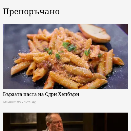
Препоръчано
Бързата паста на Одри Хепбърн
MelomanBG - Sled5.bg