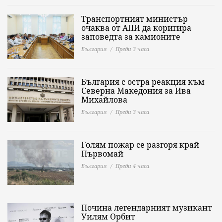
Транспортният министър
очаква от АПИ да коригира
заповедта за камионите
България
Преди 3 часа
България с остра реакция към
Северна Македония за Ива
Михайлова
България
Преди 3 часа
Голям пожар се разгоря край
Първомай
България
Преди 4 часа
Почина легендарният музикант
Уилям Орбит