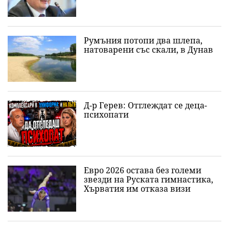
Румъния потопи два шлепа,
натоварени със скали, в Дунав
Д-р Герев: Отглеждат се деца-
психопати
Евро 2026 остава без големи
звезди на Руската гимнастика,
Хърватия им отказа визи