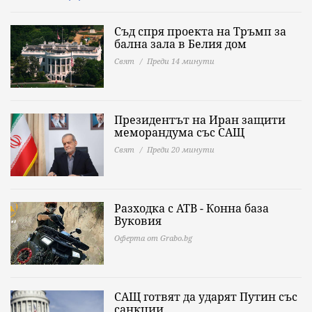
Съд спря проекта на Тръмп за
бална зала в Белия дом
Свят
Преди 14 минути
Президентът на Иран защити
меморандума със САЩ
Свят
Преди 20 минути
Разходка с АТВ - Конна база
Вуковия
Оферта от Grabo.bg
САЩ готвят да ударят Путин със
санкции