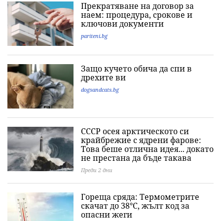
Прекратяване на договор за
наем: процедура, срокове и
ключови документи
pariteni.bg
Защо кучето обича да спи в
дрехите ви
dogsandcats.bg
СССР осея арктическото си
крайбрежие с ядрени фарове:
Това беше отлична идея... докато
не престана да бъде такава
Преди 2 дни
Гореща сряда: Термометрите
скачат до 38°C, жълт код за
опасни жеги