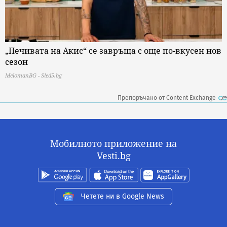
„Печивата на Акис“ се завръща с още по-вкусен нов
сезон
MelomanBG - Sled5.bg
Препоръчано от Content Exchange
Мобилното приложение на
Vesti.bg
Четете ни в Google News