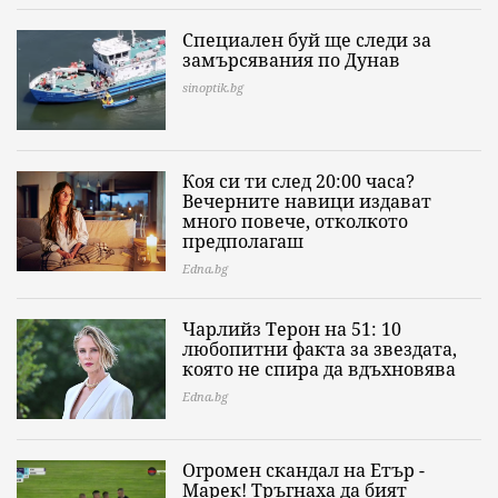
Специален буй ще следи за
замърсявания по Дунав
sinoptik.bg
Коя си ти след 20:00 часа?
Вечерните навици издават
много повече, отколкото
предполагаш
Edna.bg
Чарлийз Терон на 51: 10
любопитни факта за звездата,
която не спира да вдъхновява
Edna.bg
Огромен скандал на Етър -
Марек! Тръгнаха да бият