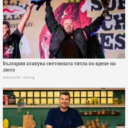
Българин атакува световната титла по ядене на
люто
MelomanBG - Sled5.bg