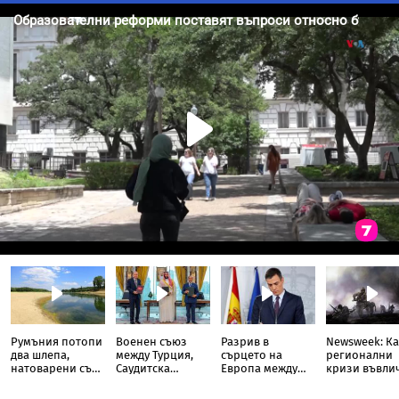
Румъния потопи
Военен съюз
Разрив в
Newsweek: Ка
два шлепа,
между Турция,
сърцето на
регионални
натоварени със
Саудитска
Европа между
кризи въвли
скали, в Дунав
Арабия и
Испания и
света в Трета
Пакистан
Италия
световна во